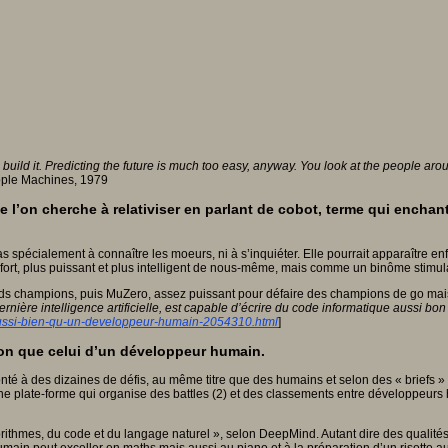
t, build it. Predicting the future is much too easy, anyway. You look at the people ar
ple Machines, 1979
 l’on cherche à relativiser en parlant de cobot, terme qui enchante
 spécialement à connaître les moeurs, ni à s’inquiéter. Elle pourrait apparaître en
ort, plus puissant et plus intelligent de nous-même, mais comme un binôme stimul
ds champions, puis MuZero, assez puissant pour défaire des champions de go mais a
ère intelligence artificielle, est capable d’écrire du code informatique aussi bo
aussi-bien-qu-un-developpeur-humain-2054310.html
]
bon que celui d’un développeur humain.
onté à des dizaines de défis, au même titre que des humains et selon des « briefs
ne plate-forme qui organise des battles (2) et des classements entre développeurs
rithmes, du code et du langage naturel », selon DeepMind. Autant dire des qualités