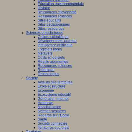
Education environnementale
Histoire
Ressources citoyenneté
Ressources sciences
Sites éducatifs
Sites pédagogiques
Sites ressources
Sciences et techniques
Culture scientifique
Développement durable
Intelligence artificielle
Logiciels libres
Métavers
Outils et logiciels
Réalité augmentée
Ressources sciences
Robotique
Technologies
Société
Acteurs des territoires
Ecole et structure
Economie
Ecosystème éducatif
Génération internet
Handicap
Mondialisation
Normes scolaires
Regards sur l’Ecole
Santé
Société connectée
Territoires et projets
Territoires