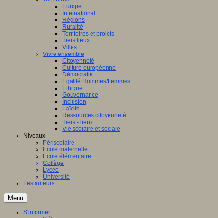
Europe
International
Régions
Ruralité
Territoires et projets
Tiers lieux
Villes
Vivre ensemble
Citoyenneté
Culture européenne
Démocratie
Egalité Hommes/Femmes
Ethique
Gouvernance
Inclusion
Laïcité
Ressources citoyenneté
Tiers - lieux
Vie scolaire et sociale
Niveaux
Périscolaire
Ecole maternelle
Ecole élémentaire
Collège
Lycée
Université
Les auteurs
Menu
S'informer