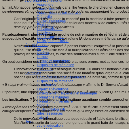
tâches très précises et étroites mais très loin d’être multi-talentueuses, là où un
Apprendre et enseigner
Apprendre
En fait, Alphacode, selon Oriol Vinyals dans The Verge, le chercheur en charge d
Apprentissages
développeurs et non-développeurs à écrire du code, en augmentant leur productiv
Apprentissages collaboratifs
Créativité
Car l’originalité ici réside dans la capacité par la machine à faire preuve 
Culture numérique
code neuf, c’est-à-dire sans copier-coller des morceaux de codes puisé
Evaluations
develop problem-solving capabilities
».
Individualisation
Initiatives
Paradoxalement, plus l’IA semble proche de notre manière de réfléchir et de p
Interdisciplinarité
susceptible d’exciter nos neurones. Loin d’une IA dont on se méfie parce qu’
Outils pour la classe
Arts et Culture
Notre intention et notre capacité à penser l’abstrait, couplées à la possibi
Art
qui peut se révéler très utile face à la multiplication des défis dans des d
Cinéma
provoquer des problèmes, fournir des solutions mais surtout, elle redéfin
Culture
Culture et numérique
On peut considérer que l’innovation découvre au sens propre, met au jour ces not
Dispositifs de médiation
L’innovation est alors l’archéologue du futur.
Littérature
Ou alors ces notions n’exis
cas l’innovation renouvelle nos sociétés de manière quasi organique, com
Formation
notions qui littéralement ne faisaient pas partie de notre vie, comme le q
Compétences professionnelles
Dispositifs de formation
« I
l s’agit vraiment d’une technologie de déblocag
e » affirme le Dr Serwan Assad 
E- formation
Enjeux et évolutions
Et pourtant, une équipe de l’UNSW de Sidney a prouvé, avec Silicon Quantum Chip
Enseignement supérieur et numérique
Formations hybrides
Les implications ? Non seulement l’informatique quantique semble approcher ain
Formation universitaire
Mooc’s
«
Nos opérations sont exemptes d’erreurs à 99%
», se félicite le professeur Andr
Outils collaboratifs
corriger lorsqu’elles se produisent. Cela montre qu’il est possible de construire 
Sites ressources
Tutorat
Cette nouveauté, l’informatique quantique robuste et fiable dans le silic
Jeux
Mais une fois sortie du labo pour plonger dans le grand bain de l’usage, c
Jeu et éducation