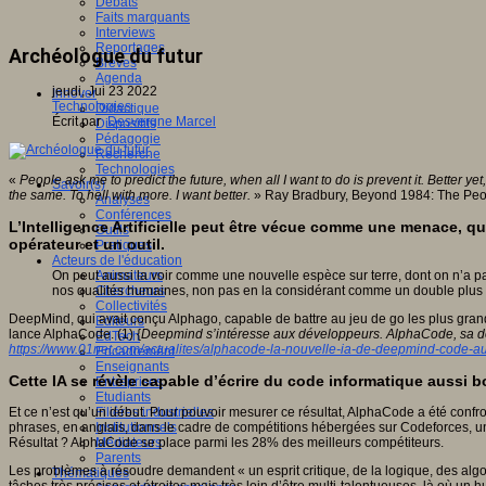
Débats
Faits marquants
Interviews
Reportages
Archéologue du futur
Brèves
Agenda
jeudi, Jui 23 2022
Innover
Technologies
Didactique
Écrit par
Desvergne Marcel
Dispositifs
Pédagogie
Recherche
Technologies
«
People ask me to predict the future, when all I want to do is prevent it. Better ye
Savoir(s)
the same. To hell with more. I want better.
» Ray Bradbury, Beyond 1984: The Peo
Analyses
Conférences
L’Intelligence Artificielle peut être vécue comme une menace, que
Outils
opérateur et un outil.
Pratiques
Acteurs de l'éducation
On peut aussi la voir comme une nouvelle espèce sur terre, dont on n’a pas
Animateurs
nos qualités humaines, non pas en la considérant comme un double plus f
Chercheurs
Collectivités
DeepMind, qui avait conçu Alphago, capable de battre au jeu de go les plus gran
Editeurs
lance AlphaCode. (1) {
Deepmind s’intéresse aux développeurs. AlphaCode, sa derni
EdTech
https://www.01net.com/actualites/alphacode-la-nouvelle-ia-de-deepmind-code-
Encadrement
Enseignants
Cette IA se révèle capable d’écrire du code informatique aussi 
Entreprises
Etudiants
Et ce n’est qu’un début. Pour pouvoir mesurer ce résultat, AlphaCode a été confr
Filières industrielles
phrases, en anglais, dans le cadre de compétitions hébergées sur Codeforces, u
Institutionnels
Résultat ? AlphaCode se place parmi les 28% des meilleurs compétiteurs.
Médiateurs
Parents
Les problèmes à résoudre demandent « un esprit critique, de la logique, des algo
Thématiques