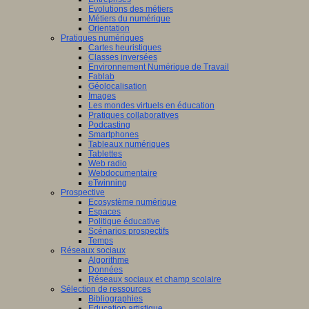
Evolutions des métiers
Métiers du numérique
Orientation
Pratiques numériques
Cartes heuristiques
Classes inversées
Environnement Numérique de Travail
Fablab
Géolocalisation
Images
Les mondes virtuels en éducation
Pratiques collaboratives
Podcasting
Smartphones
Tableaux numériques
Tablettes
Web radio
Webdocumentaire
eTwinning
Prospective
Ecosystème numérique
Espaces
Politique éducative
Scénarios prospectifs
Temps
Réseaux sociaux
Algorithme
Données
Réseaux sociaux et champ scolaire
Sélection de ressources
Bibliographies
Education artistique