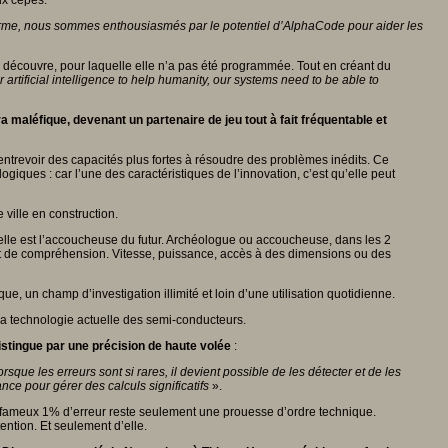
ux cèpes.
erme, nous sommes enthousiasmés par le potentiel d’AlphaCode pour aider les
 découvre, pour laquelle elle n’a pas été programmée. Tout en créant du
r artificial intelligence to help humanity, our systems need to be able to
 maléfique, devenant un partenaire de jeu tout à fait fréquentable et
nt entrevoir des capacités plus fortes à résoudre des problèmes inédits. Ce
ogiques : car l’une des caractéristiques de l’innovation, c’est qu’elle peut
ville en construction.
 elle est l’accoucheuse du futur. Archéologue ou accoucheuse, dans les 2
e et de compréhension. Vitesse, puissance, accès à des dimensions ou des
, un champ d’investigation illimité et loin d’une utilisation quotidienne.
la technologie actuelle des semi-conducteurs.
distingue par une précision de haute volée
:
orsque les erreurs sont si rares, il devient possible de les détecter et de les
nce pour gérer des calculs significatifs
».
 Ce fameux 1% d’erreur reste seulement une prouesse d’ordre technique.
ention. Et seulement d’elle.