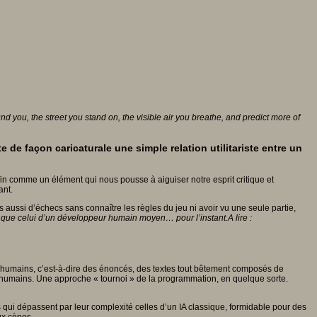
ound you, the street you stand on, the visible air you breathe, and predict more of
 de façon caricaturale une simple relation utilitariste entre un
fin comme un élément qui nous pousse à aiguiser notre esprit critique et
ant.
ussi d’échecs sans connaître les règles du jeu ni avoir vu une seule partie,
n que celui d’un développeur humain moyen… pour l’instant.A lire :
 » humains, c’est-à-dire des énoncés, des textes tout bêtement composés de
 humains. Une approche « tournoi » de la programmation, en quelque sorte.
 qui dépassent par leur complexité celles d’un IA classique, formidable pour des