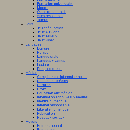
Formation universitaire
Mooc’s
Outils collaboratifs
Sites ressources
Tutorat
Jeux
Jeu et éducation
Jeux 4/12 ans
Jeux sérieux
Jeux vidéo
Langages
Ecriture
Humour
Langue orale
Langues vivantes
Lecture
Programmation
Médias
Compétences informationnelles
Culture des médias
Curation
Droits
Education aux médias
Information et nouveaux médias
Identité numérique
Internet responsable
Littératie numérique
Publication
Réseaux sociaux
Métiers
Entrepreneuriat
Entreprises