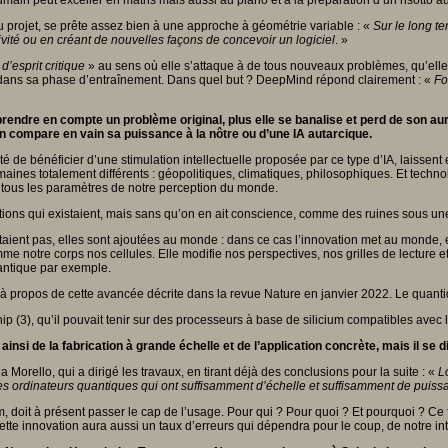
 humain peut exceller en maths mais aussi au piano et à la préparation d’un risotto a
u projet, se prête assez bien à une approche à géométrie variable : «
Sur le long t
ité ou en créant de nouvelles façons de concevoir un logiciel
. »
«
d’esprit critique
» au sens où elle s’attaque à de tous nouveaux problèmes, qu’elle
s dans sa phase d’entraînement. Dans quel but ? DeepMind répond clairement : «
Fo
rendre en compte un problème original, plus elle se banalise et perd de son aura
on compare en vain sa puissance à la nôtre ou d’une IA autarcique.
lité de bénéficier d’une stimulation intellectuelle proposée par ce type d’IA, laisse
omaines totalement différents : géopolitiques, climatiques, philosophiques. Et technol
it tous les paramètres de notre perception du monde.
ions qui existaient, mais sans qu’on en ait conscience, comme des ruines sous une 
taient pas, elles sont ajoutées au monde : dans ce cas l’innovation met au monde,
me notre corps nos cellules. Elle modifie nos perspectives, nos grilles de lectur
uantique par exemple.
à propos de cette avancée décrite dans la revue Nature en janvier 2022. Le quantique
 (3), qu’il pouvait tenir sur des processeurs à base de silicium compatibles avec 
si de la fabrication à grande échelle et de l’application concrète, mais il se 
ea Morello, qui a dirigé les travaux, en tirant déjà des conclusions pour la suite : «
L
des ordinateurs quantiques qui ont suffisamment d’échelle et suffisamment de puissa
ium, doit à présent passer le cap de l’usage. Pour qui ? Pour quoi ? Et pourquoi ?
ette innovation aura aussi un taux d’erreurs qui dépendra pour le coup, de notre int