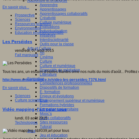
Apprendre et enseigner
Apprendre
En savoir plus...
Apprentissages
Apprentissages collaboratifs
Prospective
Créativité
Sciences
Culture numérique
Ressources sciences
Evaluations
Environnement
Individualisation
Education environnementale
Initiatives
Interdisciplinarité
Les Perséides
Outils pour la classe
Arts et Culture
vendredi, 07 août 2015
Art
Fait marquant
Cinéma
Culture
Culture et numérique
Dispositifs de médiation
Tous les ans, un essaim d'étoiles filantes orne nos nuits du mois d'août... Profitez 
Littérature
Formation
http://www.universcience.tv/video-les-perseides-7376.html
Compétences professionnelles
Dispositifs de formation
En savoir plus...
E- formation
Sciences
Enjeux et évolutions
Culture scientifique
Enseignement supérieur et numérique
Formations hybrides
Vidéo mapping, l'art pour tous
Formation universitaire
Mooc’s
Outils collaboratifs
lundi, 03 août 2015
Sites ressources
Technologies
Tutorat
Jeux
Jeu et éducation