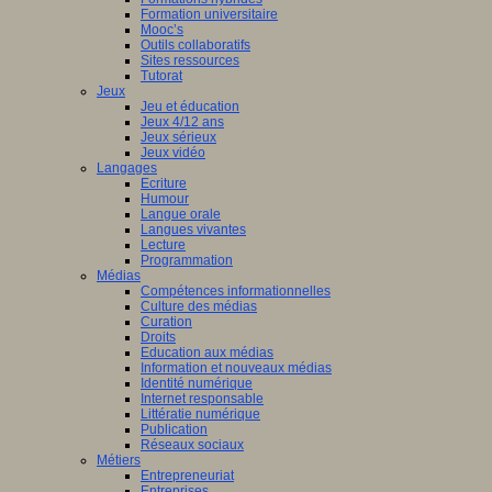
Formation universitaire
Mooc’s
Outils collaboratifs
Sites ressources
Tutorat
Jeux
Jeu et éducation
Jeux 4/12 ans
Jeux sérieux
Jeux vidéo
Langages
Ecriture
Humour
Langue orale
Langues vivantes
Lecture
Programmation
Médias
Compétences informationnelles
Culture des médias
Curation
Droits
Education aux médias
Information et nouveaux médias
Identité numérique
Internet responsable
Littératie numérique
Publication
Réseaux sociaux
Métiers
Entrepreneuriat
Entreprises