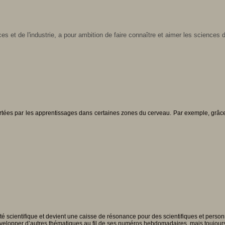
es et de l'industrie, a pour ambition de faire connaître et aimer les sciences d
rtées par les apprentissages dans certaines zones du cerveau. Par exemple, grâ
ité scientifique et devient une caisse de résonance pour des scientifiques et person
velopper d’autres thématiques au fil de ses numéros hebdomadaires, mais toujours e