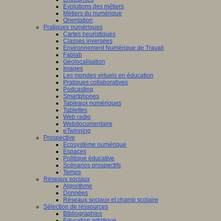
Evolutions des métiers
Métiers du numérique
Orientation
Pratiques numériques
Cartes heuristiques
Classes inversées
Environnement Numérique de Travail
Fablab
Géolocalisation
Images
Les mondes virtuels en éducation
Pratiques collaboratives
Podcasting
Smartphones
Tableaux numériques
Tablettes
Web radio
Webdocumentaire
eTwinning
Prospective
Ecosystème numérique
Espaces
Politique éducative
Scénarios prospectifs
Temps
Réseaux sociaux
Algorithme
Données
Réseaux sociaux et champ scolaire
Sélection de ressources
Bibliographies
Education artistique