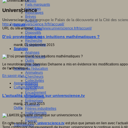
Débats
Faits marquants
Interviews
Universcience
Reportages
Brèves
Universcience
, qui regroupe le Palais de la découverte et la Cité des scienc
Agenda
http://www.universcience.fr/fr/accueil/
Innover
URL du site internet:
http://www.universcience.fr/fr/accueil/
Didactique
Dispositifs
D’où proviennent nos intuitions mathématiques ?
Pédagogie
Recherche
Technologies
mardi, 01 septembre 2015
Savoir(s)
Analyses
Analyses
Conférences
Outils
Le neurobiologiste Stanislas Dehaene a mis en évidence les modifications appo
Pratiques
de l'arithmétique...
Acteurs de l'éducation
Animateurs
En savoir plus...
Chercheurs
Collectivités
Apprentissages
Editeurs
Culture scientifique
EdTech
Encadrement
L'actualité climatique sur universcience.tv
Enseignants
Entreprises
mardi, 25 août 2015
Etudiants
Outils
Filières industrielles
Institutionnels
Médiateurs
Parents
En cette rentrée 2015,
universcience.tv
est plus que jamais en lien avec l’actual
Thématiques
Terre continuant (heureusement) de tourner, universcience.tv continue aussi à dé