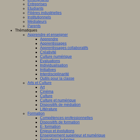
Entreprises
Etudiants
Filières industrielles
Institutionnels
Médiateurs
Parents
Thématiques
Apprendre et enseigner
Apprendre
Apprentissages
Apprentissages collaboratifs
Créativité
Culture numérique
Evaluations
Individualisation
Initiatives
Interdisciplinarité
Outils pour la classe
Arts et Culture
Art
Cinéma
Culture
Culture et numérique
Dispositifs de médiation
Littérature
Formation
Compétences professionnelles
Dispositifs de formation
E- formation
Enjeux et évolutions
Enseignement supérieur et numérique
Formations hybrides