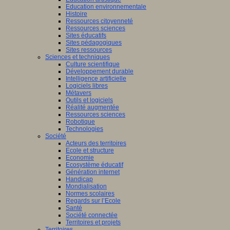
Education environnementale
Histoire
Ressources citoyenneté
Ressources sciences
Sites éducatifs
Sites pédagogiques
Sites ressources
Sciences et techniques
Culture scientifique
Développement durable
Intelligence artificielle
Logiciels libres
Métavers
Outils et logiciels
Réalité augmentée
Ressources sciences
Robotique
Technologies
Société
Acteurs des territoires
Ecole et structure
Economie
Ecosystème éducatif
Génération internet
Handicap
Mondialisation
Normes scolaires
Regards sur l’Ecole
Santé
Société connectée
Territoires et projets
Territoires