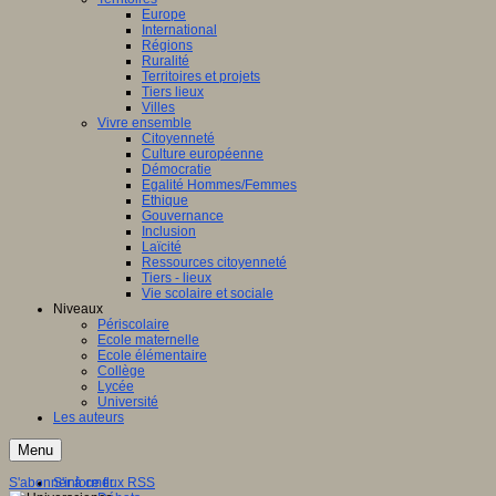
Europe
International
Régions
Ruralité
Territoires et projets
Tiers lieux
Villes
Vivre ensemble
Citoyenneté
Culture européenne
Démocratie
Egalité Hommes/Femmes
Ethique
Gouvernance
Inclusion
Laïcité
Ressources citoyenneté
Tiers - lieux
Vie scolaire et sociale
Niveaux
Périscolaire
Ecole maternelle
Ecole élémentaire
Collège
Lycée
Université
Les auteurs
Menu
S'abonner à ce flux RSS
S'informer