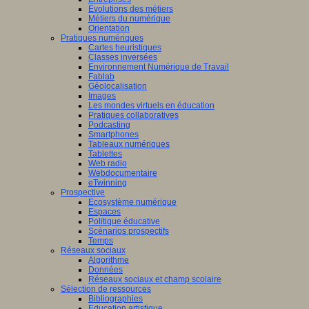
Evolutions des métiers
Métiers du numérique
Orientation
Pratiques numériques
Cartes heuristiques
Classes inversées
Environnement Numérique de Travail
Fablab
Géolocalisation
Images
Les mondes virtuels en éducation
Pratiques collaboratives
Podcasting
Smartphones
Tableaux numériques
Tablettes
Web radio
Webdocumentaire
eTwinning
Prospective
Ecosystème numérique
Espaces
Politique éducative
Scénarios prospectifs
Temps
Réseaux sociaux
Algorithme
Données
Réseaux sociaux et champ scolaire
Sélection de ressources
Bibliographies
Education artistique