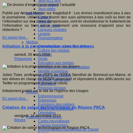
Jeux 4/12 ans
Jeux sérieux
Jeux vidéo
Langages
Publié par Arnaud Mercier sur Inaglobal.fr : Les drones investissent peu à peu
Ecriture
le journalisme. Utilisés pour fournir des vues aériennes à bas coût ou bien de
Humour
l’information sur des zones dangereuses, vont-ils révolutionner le traitement de
Langue orale
l’information ou bien est-ce seulement une ressource d’appoint pour les
Langues vivantes
rédactions ?
Lecture
En savoir plus...
Programmation
Médias
Initiation à la programmation avec les drones
Compétences informationnelles
Culture des médias
Curation
samedi, 26 mars 2016
Droits
Pédagogie
Education aux médias
Information et nouveaux médias
Identité numérique
Julien Tixier, professeur d'EPS de l'EREA Stendhal de Bonneuil-sur-Marne, et
Internet responsable
ses élèves en classe de SEGPA proposent et répondent à des défis lancés sur
Littératie numérique
Twitter en programmant drones et robots.
Publication
Réseaux sociaux
Initialement publié sur le site de l'Agence des Usages
Métiers
Entrepreneuriat
En savoir plus...
Entreprises
Evolutions des métiers
Création de valeur technologique en Région PACA
Métiers du numérique
Orientation
vendredi, 18 décembre 2015
Pratiques numériques
Brèves
Cartes heuristiques
Classes inversées
Environnement Numérique de Travail