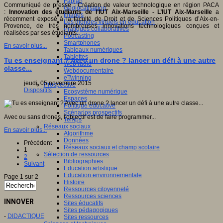
Fablab
Communiqué de presse : Création de valeur technologique en région PACA
Géolocalisation
:
Innovation des étudiants de l’IUT Aix-Marseille - L’IUT Aix-Marseille
a
Images
récemment exposé à la faculté de Droit et de Sciences Politiques d’Aix-en-
Les mondes virtuels en éducation
Provence, de très nombreuses innovations technologiques conçues et
Pratiques collaboratives
réalisées par ses étudiants.
Podcasting
Smartphones
En savoir plus...
Tableaux numériques
Tablettes
Tu es enseignant ? Avec un drone ? lancer un défi à une autre
Web radio
classe...
Webdocumentaire
eTwinning
jeudi, 05 novembre 2015
Prospective
Dispositifs
Ecosystème numérique
Espaces
Politique éducative
Scénarios prospectifs
Avec ou sans drones, l'objectif est de faire programmer...
Temps
Réseaux sociaux
En savoir plus...
Algorithme
Données
Précédent
Réseaux sociaux et champ scolaire
1
Sélection de ressources
2
Bibliographies
Suivant
Education artistique
Education environnementale
Page 1 sur 2
Histoire
Ressources citoyenneté
Ressources sciences
INNOVER
Sites éducatifs
Sites pédagogiques
-
DIDACTIQUE
Sites ressources