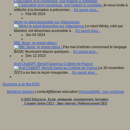
L’éducation et le numérique, une histoire à compléter
Je nous invite à
réfléchir à la formation à préconiser…
En savoir plus...
Feb 08 2024
Winky le robot disponible sur Vittascience
Le robot Winky, créé par
Mainbot, est désormais accessible à…
En savoir plus...
Jan 04 2024
BBC Basic, le grand retour !
Pas mal d'articles concernant le langage
BASIC fleurissent depuis quelques…
En savoir plus...
Dec 12 2023
IA et ChatGPT, Benoît Sagot au Collège de France
Le 30 novembre
2023 a eu lieu la leçon inaugurale…
En savoir plus...
Souscrire à ce flux RSS
Mentions légales
| contact[@]anae.education |
Accessibilité : non conforme
© 2023 Educavox, Ecole, pédagogie, enseignement, formation
Creation Sylvie CECI - Sites Internet / Référencement SEO