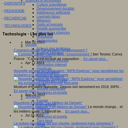
Sciences et techniques
-
DISPOSITIFS
Culture scientifique
Développement durable
-
PEDAGOGIE
Intelligence artificielle
Logiciels libres
-
RECHERCHE
Métavers
Outils et logiciels
-
TECHNOLOGIES
Réalité augmentée
Ressources sciences
Technologie - Les plus lus
Robotique
Technologies
Mar 02 2023
Société
Acteurs des territoires
Comment utiliser Canva dans l’enseignement ?
Ecole et structure
Ilan Tessier, Canva
Economie
France : "Canva est un outil de conception…
En savoir plus...
Ecosystème éducatif
Apr 12 2023
Génération internet
Handicap
Nouvelle version de l'application " INPN Espèces " pour sensibiliser les
Mondialisation
scolaires à la biodiversité française
Normes scolaires
Regards sur l’Ecole
Santé
Muséum d'Histoire Naturelle : Depuis son lancement en 2016, INPN…
Société connectée
En savoir plus...
Territoires et projets
Sep 28 2022
Territoires
Europe
Douzième Épisode "Les Métiers de Demain"
International
Le monde change... et
Régions
les métiers aussi ! L'objectif de…
En savoir plus...
Ruralité
Jul 26 2023
Territoires et projets
Tiers lieux
La voiture électrique fait son chemin, lentement mais sûrement ?
Villes