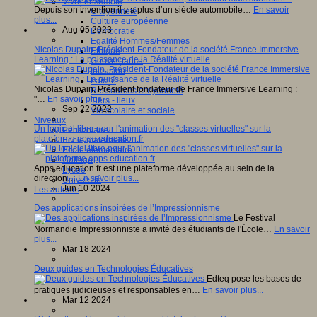
Vivre ensemble
Depuis son invention il y a plus d’un siècle automobile…
En savoir
Citoyenneté
plus...
Culture européenne
Aug 05 2023
Démocratie
Egalité Hommes/Femmes
Nicolas Dupain, Président-Fondateur de la société France Immersive
Ethique
Learning : La puissance de la Réalité virtuelle
Gouvernance
Inclusion
Laïcité
Nicolas Dupain, Président fondateur de France Immersive Learning :
Ressources citoyenneté
"…
En savoir plus...
Tiers - lieux
Sep 22 2022
Vie scolaire et sociale
Niveaux
Un logiciel libre pour l'animation des "classes virtuelles" sur la
Périscolaire
plateforme apps.education.fr
Ecole maternelle
Ecole élémentaire
Collège
Apps.education.fr est une plateforme développée au sein de la
Lycée
direction…
En savoir plus...
Université
Jun 10 2024
Les auteurs
Des applications inspirées de l’Impressionnisme
Le Festival
Normandie Impressionniste a invité des étudiants de l'École…
En savoir
plus...
Mar 18 2024
Deux guides en Technologies Éducatives
Edteq pose les bases de
pratiques judicieuses et responsables en…
En savoir plus...
Mar 12 2024