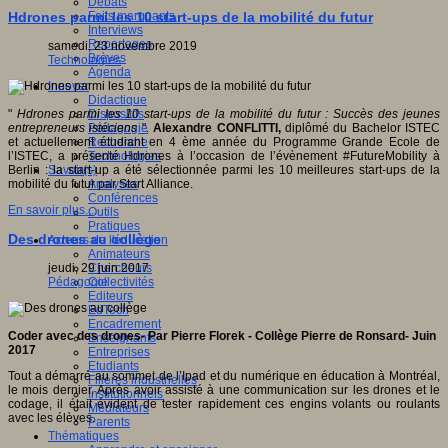
Débats
Faits marquants
Hdrones parmi les 10 start-ups de la mobilité du futur
Interviews
Reportages
samedi, 23 novembre 2019
Brèves
Technologies
Agenda
Innover
Didactique
Dispositifs
"
Hdrones parmi les 10 start-ups de la mobilité du futur : Succès des jeunes
Pédagogie
entrepreneurs istéciens
".
Alexandre CONFLITTI,
diplômé du Bachelor ISTEC
Recherche
et actuellement étudiant en 4 ème année du Programme Grande Ecole de
Technologies
l’ISTEC, a présenté Hdrones à l’occasion de l’évènement #FutureMobility à
Savoir(s)
Berlin : la start-up a été sélectionnée parmi les 10 meilleures start-ups de la
Analyses
mobilité du futur par Start Alliance.
Conférences
En savoir plus...
Outils
Pratiques
Des drones au collège
Acteurs de l'éducation
Animateurs
Chercheurs
jeudi, 29 juin 2017
Collectivités
Pédagogie
Editeurs
EdTech
Encadrement
Coder avec des drones- Par Pierre Florek - Collège Pierre de Ronsard- Juin
Enseignants
2017
Entreprises
Etudiants
Tout a démarré au sommet de l’Ipad et du numérique en éducation à Montréal,
Filières industrielles
le mois dernier. Après avoir assisté à une communication sur les drones et le
Institutionnels
codage, il était évident de tester rapidement ces engins volants ou roulants
Médiateurs
avec les élèves.
Parents
Thématiques