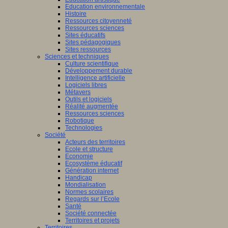
Education environnementale
Histoire
Ressources citoyenneté
Ressources sciences
Sites éducatifs
Sites pédagogiques
Sites ressources
Sciences et techniques
Culture scientifique
Développement durable
Intelligence artificielle
Logiciels libres
Métavers
Outils et logiciels
Réalité augmentée
Ressources sciences
Robotique
Technologies
Société
Acteurs des territoires
Ecole et structure
Economie
Ecosystème éducatif
Génération internet
Handicap
Mondialisation
Normes scolaires
Regards sur l’Ecole
Santé
Société connectée
Territoires et projets
Territoires