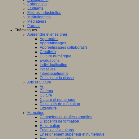
Entreprises
Etudiants
Filières industrielles
Institutionnels
Médiateurs
Parents
Thématiques
Apprendre et enseigner
Apprendre
Apprentissages
Apprentissages collaboratifs
Créativité
Culture numérique
Evaluations
Individualisation
Initiatives
Interdisciplinarité
Outils pour la classe
Arts et Culture
Art
Cinéma
Culture
Culture et numérique
Dispositifs de médiation
Littérature
Formation
Compétences professionnelles
Dispositifs de formation
E- formation
Enjeux et évolutions
Enseignement supérieur et numérique
Formations hybrides