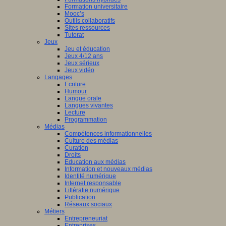
Formation universitaire
Mooc’s
Outils collaboratifs
Sites ressources
Tutorat
Jeux
Jeu et éducation
Jeux 4/12 ans
Jeux sérieux
Jeux vidéo
Langages
Ecriture
Humour
Langue orale
Langues vivantes
Lecture
Programmation
Médias
Compétences informationnelles
Culture des médias
Curation
Droits
Education aux médias
Information et nouveaux médias
Identité numérique
Internet responsable
Littératie numérique
Publication
Réseaux sociaux
Métiers
Entrepreneuriat
Entreprises