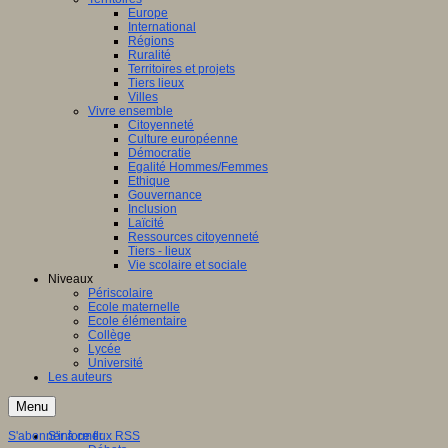
Europe
International
Régions
Ruralité
Territoires et projets
Tiers lieux
Villes
Vivre ensemble
Citoyenneté
Culture européenne
Démocratie
Egalité Hommes/Femmes
Ethique
Gouvernance
Inclusion
Laïcité
Ressources citoyenneté
Tiers - lieux
Vie scolaire et sociale
Niveaux
Périscolaire
Ecole maternelle
Ecole élémentaire
Collège
Lycée
Université
Les auteurs
Menu
S'abonner à ce flux RSS
S'informer