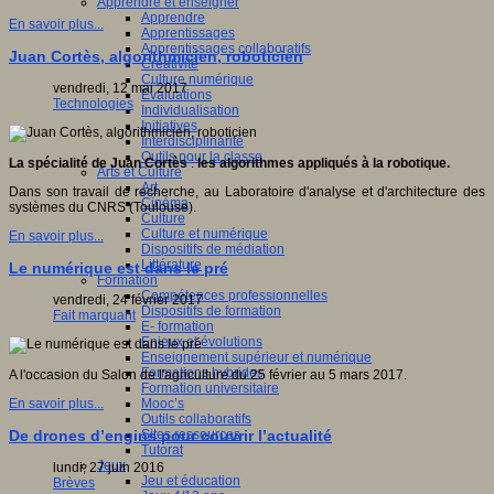
Apprendre et enseigner
Apprendre
En savoir plus...
Apprentissages
Apprentissages collaboratifs
Juan Cortès, algorithmicien, roboticien
Créativité
Culture numérique
vendredi, 12 mai 2017
Evaluations
Technologies
Individualisation
Initiatives
Interdisciplinarité
Outils pour la classe
La spécialité de Juan Cortès
:
les algorithmes appliqués à la robotique.
Arts et Culture
Art
Dans son travail de recherche, au Laboratoire d'analyse et d'architecture des
Cinéma
systèmes du CNRS (Toulouse).
Culture
Culture et numérique
En savoir plus...
Dispositifs de médiation
Littérature
Le numérique est dans le pré
Formation
Compétences professionnelles
vendredi, 24 février 2017
Dispositifs de formation
Fait marquant
E- formation
Enjeux et évolutions
Enseignement supérieur et numérique
Formations hybrides
A l'occasion du Salon de l'agriculture du 25 février au 5 mars 2017.
Formation universitaire
Mooc’s
En savoir plus...
Outils collaboratifs
Sites ressources
De drones d’engins pour couvrir l’actualité
Tutorat
Jeux
lundi, 27 juin 2016
Jeu et éducation
Brèves