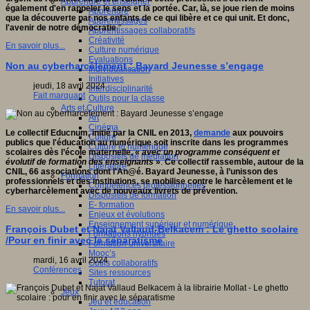
Apprendre et enseigner
également d'en rappeler le sens et la portée. Car, là, se joue rien de moins
Apprendre
que la découverte par nos enfants de ce qui libère et ce qui unit. Et donc,
Apprentissages
l'avenir de notre démocratie
."
Apprentissages collaboratifs
Créativité
En savoir plus...
Culture numérique
Evaluations
Non au cyberharcèlement : Bayard Jeunesse s’engage
Individualisation
Initiatives
jeudi, 18 avril 2024
Interdisciplinarité
Fait marquant
Outils pour la classe
Arts et Culture
Art
Cinéma
Le collectif Educnum, initié par la CNIL en 2013,
demande
aux pouvoirs
Culture
publics que l'éducation au numérique soit inscrite dans les programmes
Culture et numérique
scolaires dès l’école maternelle, «
avec un programme conséquent et
Dispositifs de médiation
évolutif de formation des enseignants
»
.
Ce collectif rassemble, autour de la
Littérature
CNIL, 66 associations dont l'An@é. Bayard Jeunesse, à l’unisson des
Formation
professionnels et des institutions, se mobilise contre le harcèlement et le
Compétences professionnelles
cyberharcèlement avec de nouveaux livrets de prévention.
Dispositifs de formation
E- formation
En savoir plus...
Enjeux et évolutions
Enseignement supérieur et numérique
François Dubet et Najat Vallaud-Belkacem : Le ghetto scolaire
Formations hybrides
/Pour en finir avec le séparatisme
Formation universitaire
Mooc’s
mardi, 16 avril 2024
Outils collaboratifs
Conférences
Sites ressources
Tutorat
Jeux
Jeu et éducation