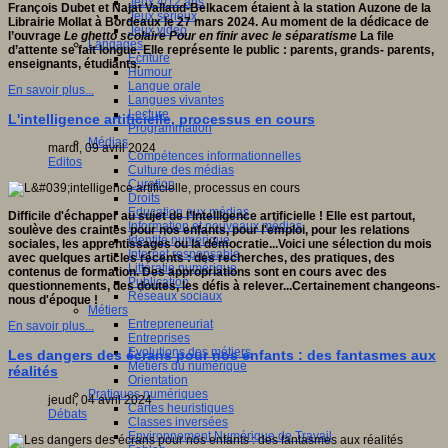
Jeux 4/12 ans
François Dubet et Najat Vallaud-Belkacem étaient à la station Auzone de la
Jeux sérieux
Librairie Mollat à Bordeaux le 27 mars 2024. Au moment de la dédicace de
Jeux vidéo
l’ouvrage
Le ghetto scolaire Pour en finir avec le séparatisme
La file
Langages
d’attente se fait longue. Elle représente le public : parents, grands- parents,
Ecriture
enseignants, étudiants.
Humour
Langue orale
En savoir plus...
Langues vivantes
Lecture
L'intelligence artificielle, processus en cours
Programmation
Médias
mardi, 09 avril 2024
Compétences informationnelles
Editos
Culture des médias
Curation
Droits
Education aux médias
Difficile d'échapper au sujet de l'Intelligence artificielle ! Elle est partout,
Information et nouveaux médias
soulève des craintes pour nos enfants,
pour l'emplo
i, pour les relations
Identité numérique
sociales, les apprentissages ou la démocratie...Voici une sélection du mois
Internet responsable
avec quelques articles récents : des recherches, des pratiques, des
Littératie numérique
contenus de formation. Des appropriations sont en cours avec des
Publication
questionnements, des doutes, les défis à relever...Certainement changeons-
Réseaux sociaux
nous d'époque !
Métiers
Entrepreneuriat
En savoir plus...
Entreprises
Evolutions des métiers
Les dangers des écrans pour nos enfants : des fantasmes aux
Métiers du numérique
réalités
Orientation
Pratiques numériques
jeudi, 04 avril 2024
Cartes heuristiques
Débats
Classes inversées
Environnement Numérique de Travail