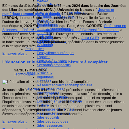
Fablab
Géolocalisation
Eléments du débat qui a eu lieu le 26 mars 2024 dans le cadre des Journées
Images
des Libertés numériques (JDNL), Université de Nantes :
"
Jeunes et
Les mondes virtuels en éducation
numérique : amour, gloire et danger
? " Les intervenants : Fabien
Pratiques collaboratives
LEBRUN,
docteur en sociologie, enseignant à l’Université de Nantes, est
Podcasting
l’auteur de l’ouvrage « On achève bien les Enfants. Ecrans et Barbarie
Smartphones
numérique », 2020. Ed. Le bord de l’eau, Paris,
Anne CORDIER
,
Professeur en
Tableaux numériques
Sciences de l'information et de la communication à l'Université de Lorraine
, a
Tablettes
coordonné avec Séverine ERHEL l’ouvrage « Les enfants et les écrans »,
Web radio
2023, Retz, Paris, collection « mythes et réalités »,
Julia GLEY
- animatrice de
Webdocumentaire
la table ronde - journaliste indépendante, spécialisée dans la presse jeunesse
eTwinning
et la critique des médias.
Prospective
Ecosystème numérique
En savoir plus...
Espaces
Politique éducative
L’éducation et le numérique, une histoire à compléter
Scénarios prospectifs
Temps
mardi, 12 mars 2024
Réseaux sociaux
Technologies
Algorithme
Données
Réseaux sociaux et champ scolaire
Sélection de ressources
Je nous invite à réfléchir à la formation à préconiser auprès des élèves des
Bibliographies
classes primaires et du collège, ces citoyens de la société de demain, suite à
Education artistique
l’impact des technologies numériques sur nos quotidiens et en regard de
Education environnementale
l’inquiétante invasion de l’intelligence artificielle. Comment éveiller nos élèves,
Histoire
enfants et adolescents, ces natifs du numérique dont plusieurs en sont
Ressources citoyenneté
dépendants, à cette épineuse question ? Comment favoriser chez les jeunes
Ressources sciences
élèves leur indépendance face à " l’envahisseur " ?
Sites éducatifs
Sites pédagogiques
En savoir plus...
Sites ressources