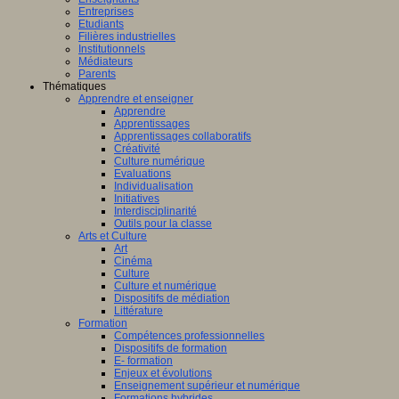
Entreprises
Etudiants
Filières industrielles
Institutionnels
Médiateurs
Parents
Thématiques
Apprendre et enseigner
Apprendre
Apprentissages
Apprentissages collaboratifs
Créativité
Culture numérique
Evaluations
Individualisation
Initiatives
Interdisciplinarité
Outils pour la classe
Arts et Culture
Art
Cinéma
Culture
Culture et numérique
Dispositifs de médiation
Littérature
Formation
Compétences professionnelles
Dispositifs de formation
E- formation
Enjeux et évolutions
Enseignement supérieur et numérique
Formations hybrides