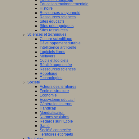
Education environnementale
Histoire
Ressources citoyenneté
Ressources sciences
Sites éducatifs
Sites pédagogiques
Sites ressources
Sciences et techniques
Culture scientifique
Développement durable
Intelligence artificielle
Logiciels libres
Métavers
Outils et logiciels
Réalité augmentée
Ressources sciences
Robotique
Technologies
Société
Acteurs des territoires
Ecole et structure
Economie
Ecosystème éducatif
Génération internet
Handicap
Mondialisation
Normes scolaires
Regards sur l’Ecole
Santé
Société connectée
Territoires et projets
Territoires