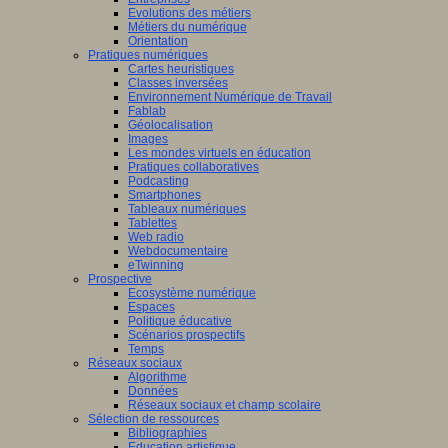
Evolutions des métiers
Métiers du numérique
Orientation
Pratiques numériques
Cartes heuristiques
Classes inversées
Environnement Numérique de Travail
Fablab
Géolocalisation
Images
Les mondes virtuels en éducation
Pratiques collaboratives
Podcasting
Smartphones
Tableaux numériques
Tablettes
Web radio
Webdocumentaire
eTwinning
Prospective
Ecosystème numérique
Espaces
Politique éducative
Scénarios prospectifs
Temps
Réseaux sociaux
Algorithme
Données
Réseaux sociaux et champ scolaire
Sélection de ressources
Bibliographies
Education artistique