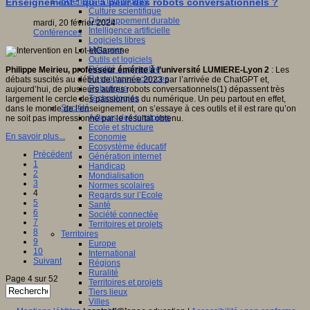
Sciences et techniques
Enseignement : qui a peur des robots conversationnels ?
Culture scientifique
Développement durable
mardi, 20 février 2024
Intelligence artificielle
Conférences
Logiciels libres
Métavers
Outils et logiciels
Réalité augmentée
Philippe Meirieu, professeur émérite à l’université LUMIERE-Lyon 2
: Les
Ressources sciences
débats suscités au début de l’année 2023 par l’arrivée de ChatGPT et,
Robotique
aujourd’hui, de plusieurs autres robots conversationnels(1) dépassent très
Technologies
largement le cercle des passionnés du numérique. Un peu partout en effet,
Société
dans le monde de l’enseignement, on s’essaye à ces outils et il est rare qu’on
Acteurs des territoires
ne soit pas impressionné par le résultat obtenu.
Ecole et structure
En savoir plus...
Economie
Ecosystème éducatif
Précédent
Génération internet
1
Handicap
2
Mondialisation
3
Normes scolaires
4
Regards sur l’Ecole
5
Santé
6
Société connectée
7
Territoires et projets
8
Territoires
9
Europe
10
International
Suivant
Régions
Ruralité
Page 4 sur 52
Territoires et projets
Tiers lieux
Villes