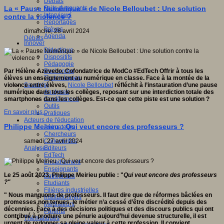
Débats
Faits marquants
La « Pause Numérique » de Nicole Belloubet : Une solution
Interviews
contre la violence ?
Reportages
Brèves
dimanche, 28 avril 2024
Agenda
Débats
Innover
Didactique
Dispositifs
Pédagogie
Recherche
Par Hélène Azevedo, Cofondatrice de ModCo #EdTech Offrir à tous les
Technologies
élèves un enseignement au numérique en classe.
Face à la montée de la
Savoir(s)
violence entre élèves,
Nicole Belloubet
réfléchit à l’instauration d’une pause
Analyses
numérique dans tous les collèges, reposant sur une interdiction totale des
Conférences
smartphones dans les collèges. Est-ce que cette piste est une solution ?
Outils
En savoir plus...
Pratiques
Acteurs de l'éducation
Philippe Meirieu : Qui veut encore des professeurs ?
Animateurs
Chercheurs
Collectivités
samedi, 27 avril 2024
Editeurs
Analyses
EdTech
Encadrement
Enseignants
Le 25 août 2023, Philippe Meirieu publie : "
Qui veut encore des professeurs
Entreprises
?"
Etudiants
Filières industrielles
" Nous manquons de professeurs. Il faut dire que de réformes bâclées en
Institutionnels
promesses non tenues, le métier n’a cessé d’être discrédité depuis des
Médiateurs
décennies. Face à des décisions politiques et des discours publics qui ont
Parents
contribué à produire une pénurie aujourd’hui devenue structurelle, il est
Thématiques
urgent de redonner sa pleine valeur à cette profession. Il convient