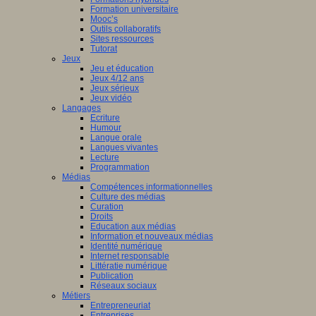
Formation universitaire
Mooc’s
Outils collaboratifs
Sites ressources
Tutorat
Jeux
Jeu et éducation
Jeux 4/12 ans
Jeux sérieux
Jeux vidéo
Langages
Ecriture
Humour
Langue orale
Langues vivantes
Lecture
Programmation
Médias
Compétences informationnelles
Culture des médias
Curation
Droits
Education aux médias
Information et nouveaux médias
Identité numérique
Internet responsable
Littératie numérique
Publication
Réseaux sociaux
Métiers
Entrepreneuriat
Entreprises