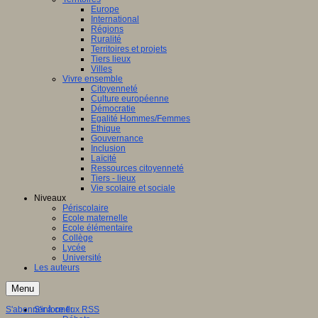
Europe
International
Régions
Ruralité
Territoires et projets
Tiers lieux
Villes
Vivre ensemble
Citoyenneté
Culture européenne
Démocratie
Egalité Hommes/Femmes
Ethique
Gouvernance
Inclusion
Laïcité
Ressources citoyenneté
Tiers - lieux
Vie scolaire et sociale
Niveaux
Périscolaire
Ecole maternelle
Ecole élémentaire
Collège
Lycée
Université
Les auteurs
Menu
S'abonner à ce flux RSS
S'informer