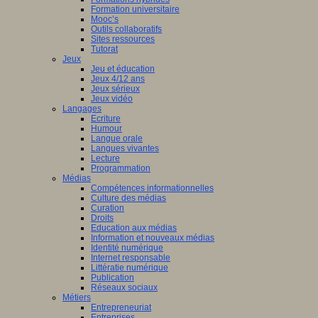
Formation universitaire
Mooc’s
Outils collaboratifs
Sites ressources
Tutorat
Jeux
Jeu et éducation
Jeux 4/12 ans
Jeux sérieux
Jeux vidéo
Langages
Ecriture
Humour
Langue orale
Langues vivantes
Lecture
Programmation
Médias
Compétences informationnelles
Culture des médias
Curation
Droits
Education aux médias
Information et nouveaux médias
Identité numérique
Internet responsable
Littératie numérique
Publication
Réseaux sociaux
Métiers
Entrepreneuriat
Entreprises