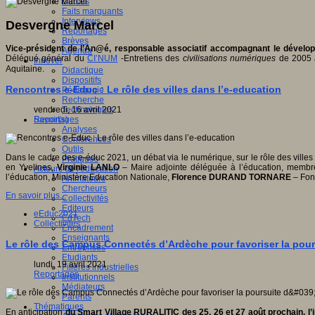
Débats
Faits marquants
Interviews
Desvergne Marcel
Reportages
Brèves
Vice-président de l’An@é, responsable associatif accompagnant le dével
Agenda
Délégué général du
CI’NUM
-Entretiens des
civilisations numériques
de 2005 
Innover
Aquitaine.
Didactique
Dispositifs
Rencontres e-Educ : Le rôle des villes dans l’e-education
Pédagogie
Recherche
vendredi, 16 avril 2021
Technologies
Reportages
Savoir(s)
Analyses
Conférences
Outils
Dans le cadre des e-éduc 2021, un débat via le numérique, sur le rôle des ville
Pratiques
en Yvelines,
Virginie LANLO
– Maire adjointe déléguée à l’éducation, membr
Acteurs de l'éducation
l’éducation, Ministère Education Nationale,
Florence DURAND TORNARE
– Fond
Animateurs
Chercheurs
En savoir plus...
Collectivités
Editeurs
eEduc2021
EdTech
Collectivités
Encadrement
Enseignants
Le rôle des Campus Connectés d’Ardèche pour favoriser la pou
Entreprises
Etudiants
lundi, 19 avril 2021
Filières industrielles
Reportages
Institutionnels
Médiateurs
Parents
Thématiques
En anticipation
du Smart Village RURALITIC des 25, 26 et 27 août prochain, l’