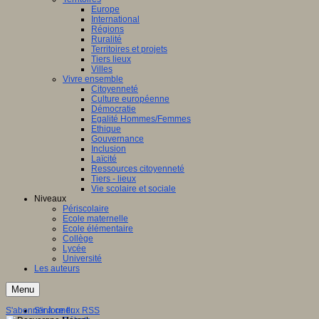
Europe
International
Régions
Ruralité
Territoires et projets
Tiers lieux
Villes
Vivre ensemble
Citoyenneté
Culture européenne
Démocratie
Egalité Hommes/Femmes
Ethique
Gouvernance
Inclusion
Laïcité
Ressources citoyenneté
Tiers - lieux
Vie scolaire et sociale
Niveaux
Périscolaire
Ecole maternelle
Ecole élémentaire
Collège
Lycée
Université
Les auteurs
Menu
S'abonner à ce flux RSS
S'informer