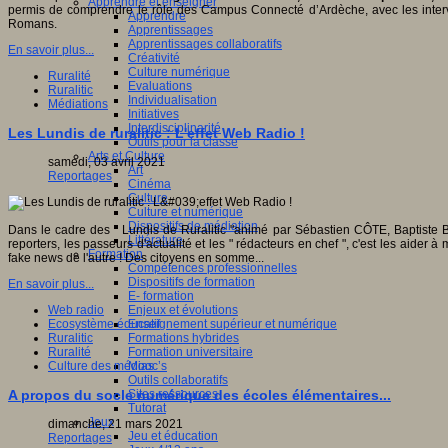
Apprendre et enseigner
permis de comprendre le rôle des Campus Connecté d’Ardèche, avec les inte
Apprendre
Romans.
Apprentissages
Apprentissages collaboratifs
En savoir plus...
Créativité
Culture numérique
Ruralité
Evaluations
Ruralitic
Individualisation
Médiations
Initiatives
Interdisciplinarité
Les Lundis de ruralitic : L'effet Web Radio !
Outils pour la classe
Arts et Culture
samedi, 03 avril 2021
Art
Reportages
Cinéma
Culture
Culture et numérique
Dispositifs de médiation
Dans le cadre des " Lundis de Ruralitic "animé par Sébastien CÔTE, Baptiste B
Littérature
reporters, les passeurs d'actualité et les " rédacteurs en chef ", c'est les aider 
Formation
fake news de l'autre ! Des citoyens en somme...
Compétences professionnelles
Dispositifs de formation
En savoir plus...
E- formation
Enjeux et évolutions
Web radio
Enseignement supérieur et numérique
Ecosystème éducatif
Formations hybrides
Ruralitic
Formation universitaire
Ruralité
Mooc’s
Culture des médias
Outils collaboratifs
Sites ressources
A propos du socle numérique des écoles élémentaires...
Tutorat
Jeux
dimanche, 21 mars 2021
Jeu et éducation
Reportages