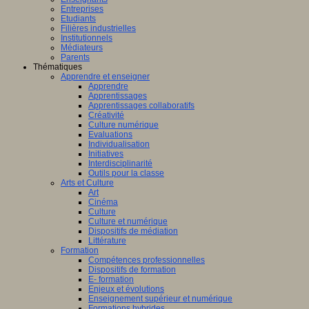
Entreprises
Etudiants
Filières industrielles
Institutionnels
Médiateurs
Parents
Thématiques
Apprendre et enseigner
Apprendre
Apprentissages
Apprentissages collaboratifs
Créativité
Culture numérique
Evaluations
Individualisation
Initiatives
Interdisciplinarité
Outils pour la classe
Arts et Culture
Art
Cinéma
Culture
Culture et numérique
Dispositifs de médiation
Littérature
Formation
Compétences professionnelles
Dispositifs de formation
E- formation
Enjeux et évolutions
Enseignement supérieur et numérique
Formations hybrides