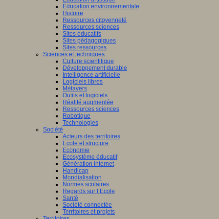
Education environnementale
Histoire
Ressources citoyenneté
Ressources sciences
Sites éducatifs
Sites pédagogiques
Sites ressources
Sciences et techniques
Culture scientifique
Développement durable
Intelligence artificielle
Logiciels libres
Métavers
Outils et logiciels
Réalité augmentée
Ressources sciences
Robotique
Technologies
Société
Acteurs des territoires
Ecole et structure
Economie
Ecosystème éducatif
Génération internet
Handicap
Mondialisation
Normes scolaires
Regards sur l’Ecole
Santé
Société connectée
Territoires et projets
Territoires