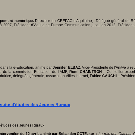
oppement numérique.
Directeur du CREPAC d'Aquitaine, Délégué général du Rése
à 2007, Président d’Aquitaine Europe Communication jusqu’en 2012. Président AL
s dans la e-Education, animé par
Jennifer ELBAZ
, Vice-Présidente de l'An@é a ré
e de la commission Education de l’AMF,
Rémi CHAINTRON
– Conseiller-expert
atrice, déléguée générale, association Villes Internet,
Fabien CAUCHI
– Président
rsuite d'études des Jeunes Ruraux
intervention du 12 avril, animé par Sébastien COTE, sur «
Le rôle des Campus C