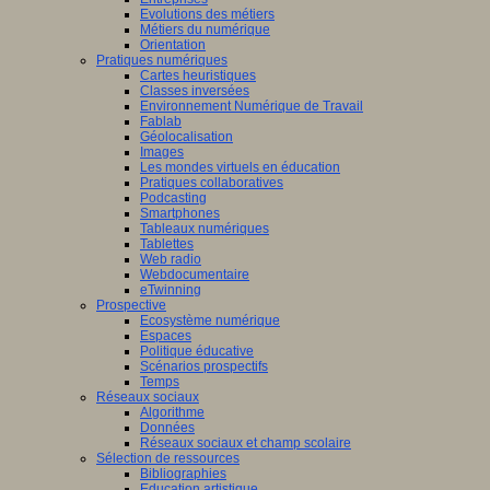
Evolutions des métiers
Métiers du numérique
Orientation
Pratiques numériques
Cartes heuristiques
Classes inversées
Environnement Numérique de Travail
Fablab
Géolocalisation
Images
Les mondes virtuels en éducation
Pratiques collaboratives
Podcasting
Smartphones
Tableaux numériques
Tablettes
Web radio
Webdocumentaire
eTwinning
Prospective
Ecosystème numérique
Espaces
Politique éducative
Scénarios prospectifs
Temps
Réseaux sociaux
Algorithme
Données
Réseaux sociaux et champ scolaire
Sélection de ressources
Bibliographies
Education artistique