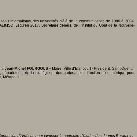
au international des universités d'été de la communication de 1980 à 2004,
IMSO jusqu’en 2017, Secrétaire général de l’Institut du Goût de la Nouvelle-
uni
Jean-Michel FOURGOUS
– Maire, Ville d’Elancourt - Président, Saint Quentin
, département de la stratégie et des partenariats, direction du numérique pour
, Métapolis.
onnectés d’Ardèche pour favoriser la poursuite d'études des Jeunes Ruraux
» a