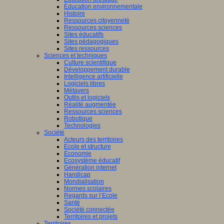
Education environnementale
Histoire
Ressources citoyenneté
Ressources sciences
Sites éducatifs
Sites pédagogiques
Sites ressources
Sciences et techniques
Culture scientifique
Développement durable
Intelligence artificielle
Logiciels libres
Métavers
Outils et logiciels
Réalité augmentée
Ressources sciences
Robotique
Technologies
Société
Acteurs des territoires
Ecole et structure
Economie
Ecosystème éducatif
Génération internet
Handicap
Mondialisation
Normes scolaires
Regards sur l’Ecole
Santé
Société connectée
Territoires et projets
Territoires