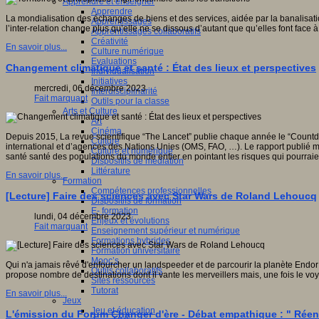
Apprendre et enseigner
Apprendre
La mondialisation des échanges de biens et des services, aidée par la banalisatio
Apprentissages
l’inter-relation change plus qu’elle ne se dissous d’autant que qu’elles font face à
Apprentissages collaboratifs
Créativité
En savoir plus...
Culture numérique
Evaluations
Changement climatique et santé : État des lieux et perspectives
Individualisation
Initiatives
mercredi, 06 décembre 2023
Interdisciplinarité
Fait marquant
Outils pour la classe
Arts et Culture
Art
Cinéma
Depuis 2015, La revue scientifique “The Lancet” publie chaque année le “Countdo
Culture
international et d’agences des Nations Unies (OMS, FAO, …). Le rapport publié m
Culture et numérique
santé santé des populations du monde entier en pointant les risques qui pourraient
Dispositifs de médiation
Littérature
En savoir plus...
Formation
Compétences professionnelles
[Lecture] Faire des sciences avec Star Wars de Roland Lehoucq
Dispositifs de formation
E- formation
lundi, 04 décembre 2023
Enjeux et évolutions
Fait marquant
Enseignement supérieur et numérique
Formations hybrides
Formation universitaire
Mooc’s
Qui n'a jamais rêvé d'enfourcher un landspeeder et de parcourir la planète Endor 
Outils collaboratifs
propose nombre de destinations dont il vante les merveillers mais, une fois le voya
Sites ressources
Tutorat
En savoir plus...
Jeux
Jeu et éducation
L'émission du Forum Changer d'ère - Débat empathique : " Rée