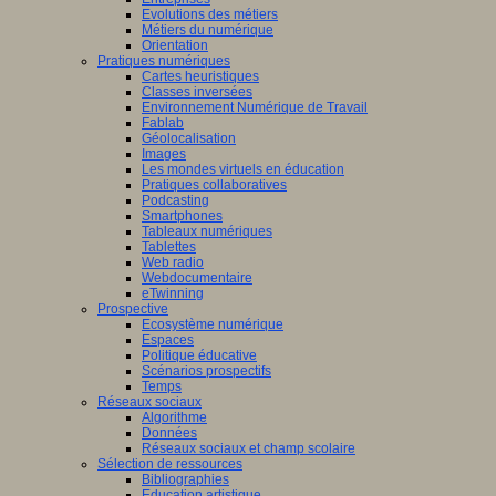
Evolutions des métiers
Métiers du numérique
Orientation
Pratiques numériques
Cartes heuristiques
Classes inversées
Environnement Numérique de Travail
Fablab
Géolocalisation
Images
Les mondes virtuels en éducation
Pratiques collaboratives
Podcasting
Smartphones
Tableaux numériques
Tablettes
Web radio
Webdocumentaire
eTwinning
Prospective
Ecosystème numérique
Espaces
Politique éducative
Scénarios prospectifs
Temps
Réseaux sociaux
Algorithme
Données
Réseaux sociaux et champ scolaire
Sélection de ressources
Bibliographies
Education artistique