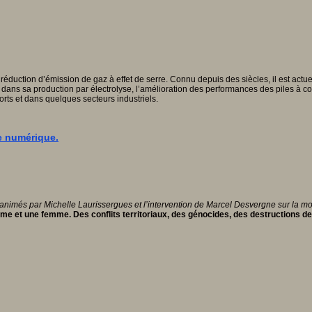
uction d’émission de gaz à effet de serre. Connu depuis des siècles, il est actuelle
 dans sa production par électrolyse, l’amélioration des performances des piles à 
orts et dans quelques secteurs industriels.
le numérique.
 animés par Michelle Laurissergues et l’intervention de Marcel Desvergne sur la mo
e et une femme. Des conflits territoriaux, des génocides, des destructions de p