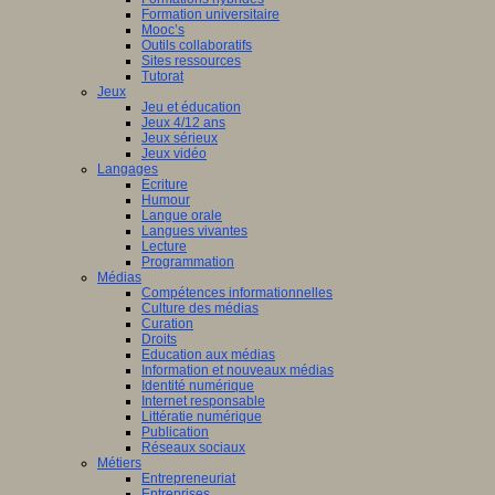
Formation universitaire
Mooc’s
Outils collaboratifs
Sites ressources
Tutorat
Jeux
Jeu et éducation
Jeux 4/12 ans
Jeux sérieux
Jeux vidéo
Langages
Ecriture
Humour
Langue orale
Langues vivantes
Lecture
Programmation
Médias
Compétences informationnelles
Culture des médias
Curation
Droits
Education aux médias
Information et nouveaux médias
Identité numérique
Internet responsable
Littératie numérique
Publication
Réseaux sociaux
Métiers
Entrepreneuriat
Entreprises