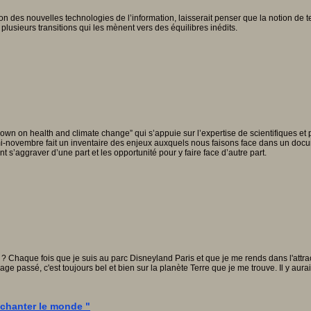
n des nouvelles technologies de l’information, laisserait penser que la notion de t
 plusieurs transitions qui les mènent vers des équilibres inédits.
wn on health and climate change” qui s’appuie sur l’expertise de scientifiques et 
i-novembre fait un inventaire des enjeux auxquels nous faisons face dans un docum
 s’aggraver d’une part et les opportunité pour y faire face d’autre part.
? Chaque fois que je suis au parc Disneyland Paris et que je me rends dans l'attrac
ge passé, c'est toujours bel et bien sur la planète Terre que je me trouve. Il y aura
nchanter le monde "