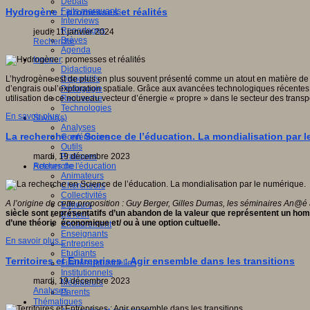
Débats
Faits marquants
Hydrogène : promesses et réalités
Interviews
Reportages
jeudi, 11 janvier 2024
Brèves
Recherche
Agenda
Innover
Didactique
Dispositifs
L’hydrogène est de plus en plus souvent présenté comme un atout en matière de réd
Pédagogie
d’engrais ou l’exploration spatiale. Grâce aux avancées technologiques récentes
Recherche
utilisation de ce nouveau vecteur d’énergie « propre » dans le secteur des transp
Technologies
En savoir plus...
Savoir(s)
Analyses
La recherche en Science de l’éducation. La mondialisation par 
Conférences
Outils
Pratiques
mardi, 19 décembre 2023
Acteurs de l'éducation
Recherche
Animateurs
Chercheurs
Collectivités
A l’origine de cette proposition : Guy Berger, Gilles Dumas, les séminaires An@é
Editeurs
siècle sont représentatifs d’un abandon de la valeur que représentent un homm
EdTech
d’une théorie économique et/ ou à une option cultuelle.
Encadrement
Enseignants
En savoir plus...
Entreprises
Etudiants
Territoires et Entreprises : Agir ensemble dans les transitions
Filières industrielles
Institutionnels
mardi, 19 décembre 2023
Médiateurs
Analyses
Parents
Thématiques