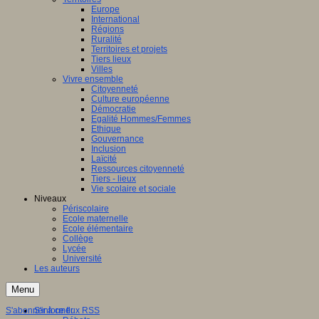
Europe
International
Régions
Ruralité
Territoires et projets
Tiers lieux
Villes
Vivre ensemble
Citoyenneté
Culture européenne
Démocratie
Egalité Hommes/Femmes
Ethique
Gouvernance
Inclusion
Laïcité
Ressources citoyenneté
Tiers - lieux
Vie scolaire et sociale
Niveaux
Périscolaire
Ecole maternelle
Ecole élémentaire
Collège
Lycée
Université
Les auteurs
Menu
S'abonner à ce flux RSS
S'informer