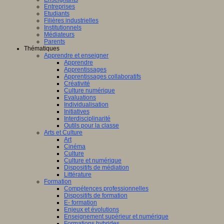
Entreprises
Etudiants
Filières industrielles
Institutionnels
Médiateurs
Parents
Thématiques
Apprendre et enseigner
Apprendre
Apprentissages
Apprentissages collaboratifs
Créativité
Culture numérique
Evaluations
Individualisation
Initiatives
Interdisciplinarité
Outils pour la classe
Arts et Culture
Art
Cinéma
Culture
Culture et numérique
Dispositifs de médiation
Littérature
Formation
Compétences professionnelles
Dispositifs de formation
E- formation
Enjeux et évolutions
Enseignement supérieur et numérique
Formations hybrides