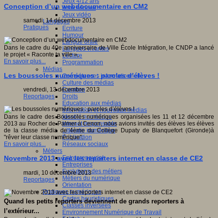
Jeux 4/12 ans
Conception d’un webdocumentaire en CM2
Jeux sérieux
Jeux vidéo
samedi, 14 décembre 2013
Langages
Pratiques
Ecriture
Humour
Langue orale
Dans le cadre du 40e anniversaire de Ville École Intégration, le CNDP a lancé
Langues vivantes
le projet « Raconte ta ville »,
Lecture
En savoir plus...
Programmation
Médias
Les boussoles numériques : paroles d’élèves !
Compétences informationnelles
Culture des médias
Curation
vendredi, 13 décembre 2013
Droits
Reportages
Education aux médias
Information et nouveaux médias
Identité numérique
Dans le cadre des Boussoles numériques organisées les 11 et 12 décembre
Internet responsable
2013 au Rocher de Palmer à Cenon, nous avions invités des élèves les élèves
Littératie numérique
de la classe média de 4ème du Collège Dupaty de Blanquefort (Gironde)à
Publication
"rêver leur classe numérique".
Réseaux sociaux
En savoir plus...
Métiers
Entrepreneuriat
Novembre 2013 avec les reporters internet en classe de CE2
Entreprises
Evolutions des métiers
mardi, 10 décembre 2013
Métiers du numérique
Reportages
Orientation
Pratiques numériques
Cartes heuristiques
Quand les petits reporters deviennent de grands reporters à
Classes inversées
l’extérieur...
Environnement Numérique de Travail