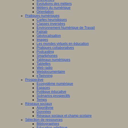
Evolutions des métiers
Métiers du numérique
Orientation
Pratiques numériques
Cartes heuristiques
Classes inversées
Environnement Numérique de Travail
Fablab
Géolocalisation
Images
Les mondes virtuels en éducation
Pratiques collaboratives
Podcasting
Smartphones
Tableaux numériques
Tablettes
Web radio
Webdocumentaire
eTwinning
Prospective
Ecosystème numérique
Espaces
Politique éducative
Scénarios prospectifs
Temps
Réseaux sociaux
Algorithme
Données
Réseaux sociaux et champ scolaire
Sélection de ressources
Bibliographies
Education artistique