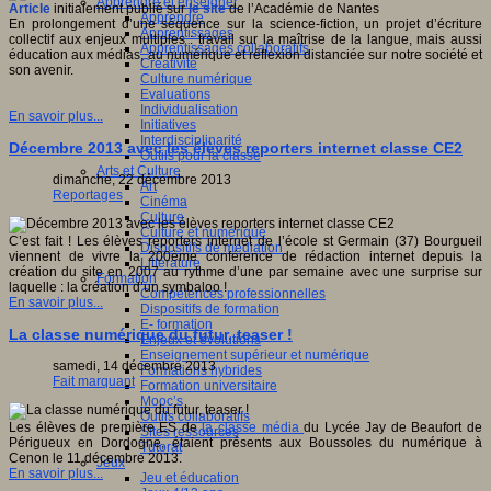
Apprendre et enseigner
Article
initialement publié sur
le site
de l’Académie de Nantes
Apprendre
En prolongement d’une séquence sur la science-fiction, un projet d’écriture
Apprentissages
collectif aux enjeux multiples : travail sur la maîtrise de la langue, mais aussi
Apprentissages collaboratifs
éducation aux médias, au numérique et réflexion distanciée sur notre société et
Créativité
son avenir.
Culture numérique
Evaluations
Individualisation
En savoir plus...
Initiatives
Interdisciplinarité
Décembre 2013 avec les élèves reporters internet classe CE2
Outils pour la classe
Arts et Culture
dimanche, 22 décembre 2013
Art
Reportages
Cinéma
Culture
Culture et numérique
C’est fait ! Les élèves reporters internet de l’école st Germain (37) Bourgueil
Dispositifs de médiation
viennent de vivre la 200ème conférence de rédaction internet depuis la
Littérature
création du site en 2007 au rythme d’une par semaine avec une surprise sur
Formation
laquelle : la création d’un symbaloo !
Compétences professionnelles
En savoir plus...
Dispositifs de formation
E- formation
La classe numérique du futur, teaser !
Enjeux et évolutions
Enseignement supérieur et numérique
samedi, 14 décembre 2013
Formations hybrides
Fait marquant
Formation universitaire
Mooc’s
Outils collaboratifs
Les élèves de première ES de
la classe média
du Lycée Jay de Beaufort de
Sites ressources
Périgueux en Dordogne, étaient présents aux Boussoles du numérique à
Tutorat
Cenon le 11 décembre 2013.
Jeux
En savoir plus...
Jeu et éducation