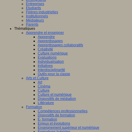
Entreprises
Etudiants
Filières industrielles
Institutionnels
Médiateurs
Parents
Thématiques
Apprendre et enseigner
Apprendre
Apprentissages
Apprentissages collaboratifs
Créativité
Culture numérique
Evaluations
Individualisation
Initiatives
Interdisciplinarité
Outils pour la classe
Arts et Culture
Art
Cinéma
Culture
Culture et numérique
Dispositifs de médiation
Littérature
Formation
Compétences professionnelles
Dispositifs de formation
E- formation
Enjeux et évolutions
Enseignement supérieur et numérique
Formations hybrides