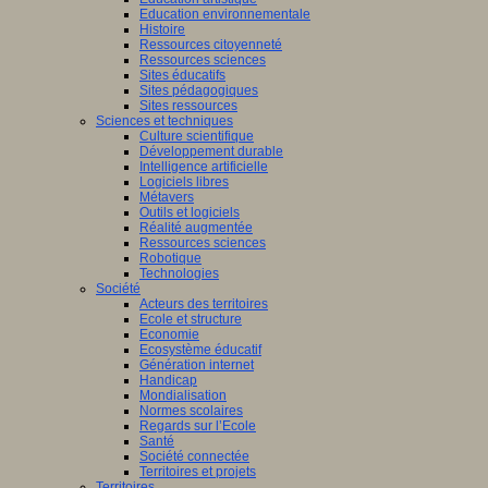
Education environnementale
Histoire
Ressources citoyenneté
Ressources sciences
Sites éducatifs
Sites pédagogiques
Sites ressources
Sciences et techniques
Culture scientifique
Développement durable
Intelligence artificielle
Logiciels libres
Métavers
Outils et logiciels
Réalité augmentée
Ressources sciences
Robotique
Technologies
Société
Acteurs des territoires
Ecole et structure
Economie
Ecosystème éducatif
Génération internet
Handicap
Mondialisation
Normes scolaires
Regards sur l’Ecole
Santé
Société connectée
Territoires et projets
Territoires