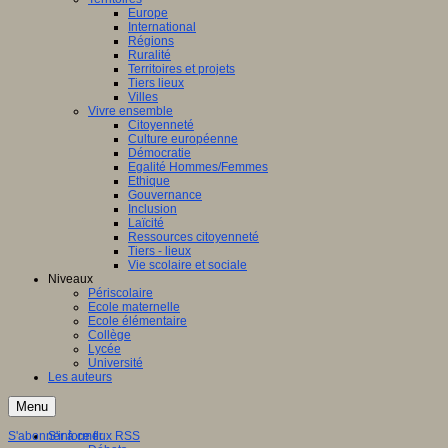
Europe
International
Régions
Ruralité
Territoires et projets
Tiers lieux
Villes
Vivre ensemble
Citoyenneté
Culture européenne
Démocratie
Egalité Hommes/Femmes
Ethique
Gouvernance
Inclusion
Laïcité
Ressources citoyenneté
Tiers - lieux
Vie scolaire et sociale
Niveaux
Périscolaire
Ecole maternelle
Ecole élémentaire
Collège
Lycée
Université
Les auteurs
Menu
S'abonner à ce flux RSS
S'informer