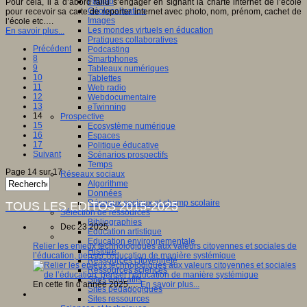
Fablab
Pour cela, il a d’abord fallu s’engager en signant la charte internet de l’école
Géolocalisation
pour recevoir sa carte de reporter internet avec photo, nom, prénom, cachet de
Images
l’école etc….
Les mondes virtuels en éducation
En savoir plus...
Pratiques collaboratives
Précédent
Podcasting
8
Smartphones
9
Tableaux numériques
10
Tablettes
11
Web radio
12
Webdocumentaire
13
eTwinning
14
Prospective
15
Ecosystème numérique
16
Espaces
17
Politique éducative
Suivant
Scénarios prospectifs
Temps
Page 14 sur 17
Réseaux sociaux
Algorithme
Données
Réseaux sociaux et champ scolaire
TOUS LES EDITOS 2015-2025
Sélection de ressources
Bibliographies
Dec 23 2025
Education artistique
Education environnementale
Relier les enjeux technologiques aux valeurs citoyennes et sociales de
Histoire
l’éducation, penser l'éducation de manière systémique
Ressources citoyenneté
Ressources sciences
Sites éducatifs
En cette fin d’année 2025,…
En savoir plus...
Sites pédagogiques
Sites ressources