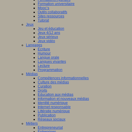
Formation universitaire
Mooc’s
Outils collaboratifs
Sites ressources
Tutorat
Jeux
Jeu et éducation
Jeux 4/12 ans
Jeux sérieux
Jeux vidéo
Langages
Ecriture
Humour
Langue orale
Langues vivantes
Lecture
Programmation
Médias
Compétences informationnelles
Culture des médias
Curation
Droits
Education aux médias
Information et nouveaux médias
Identité numérique
Internet responsable
Littératie numérique
Publication
Réseaux sociaux
Métiers
Entrepreneuriat
Entreprises