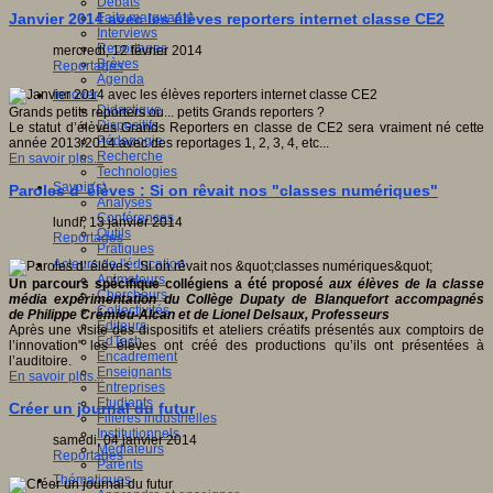
Débats
Faits marquants
Janvier 2014 avec les élèves reporters internet classe CE2
Interviews
Reportages
mercredi, 12 février 2014
Brèves
Reportages
Agenda
Innover
Didactique
Grands petits reporters ou... petits Grands reporters ?
Dispositifs
Le statut d’élèves Grands Reporters en classe de CE2 sera vraiment né cette
Pédagogie
année 2013/2014 avec des reportages 1, 2, 3, 4, etc...
Recherche
En savoir plus...
Technologies
Savoir(s)
Paroles d’ élèves : Si on rêvait nos "classes numériques"
Analyses
Conférences
lundi, 13 janvier 2014
Outils
Reportages
Pratiques
Acteurs de l'éducation
Animateurs
Un parcours spécifique collégiens a été proposé
aux
élèves de la classe
Chercheurs
média expérimentation
du Collège Dupaty de Blanquefort accompagnés
Collectivités
de
Philippe
Crémieu-Alcan
et de
Lionel Delsaux
, Professeurs
Editeurs
Après une visite des dispositifs et ateliers créatifs présentés aux comptoirs de
EdTech
l’innovation" les élèves ont créé des productions qu’ils ont présentées à
Encadrement
l’auditoire.
Enseignants
En savoir plus...
Entreprises
Etudiants
Créer un journal du futur
Filières industrielles
Institutionnels
samedi, 04 janvier 2014
Médiateurs
Reportages
Parents
Thématiques