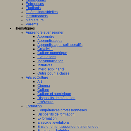
Entreprises
Etudiants
Filières industrielles
Institutionnels
Médiateurs
Parents
Thématiques
Apprendre et enseigner
Apprendre
Apprentissages
Apprentissages collaboratifs
Créativité
Culture numérique
Evaluations
Individualisation
Initiatives
Interdisciplinarité
Outils pour la classe
Arts et Culture
Art
Cinéma
Culture
Culture et numérique
Dispositifs de médiation
Littérature
Formation
Compétences professionnelles
Dispositifs de formation
E- formation
Enjeux et évolutions
Enseignement supérieur et numérique
Formations hybrides