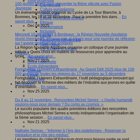
Vivre ensemble
100 jeunes réunis pour réinventer la filière viticole avec Fusion
Citoyenneté
Jeunesse
Culture européenne
Un événement inédit organisé au Lycée de La Tour Blanche, à
Démocratie
Bommes, les 18 et 19 décembre. Pour la première fois dans…
En
Egalité Hommes/Femmes
savoir plus...
Ethique
Dec 04 2025
Gouvernance
Inclusion
Mercredi 10 décembre à Bordeaux : la Région Nouvelle-Aquitaine
Laïcité
réunit chercheurs, enseignants et élèves pour une journée de réflexion
Ressources citoyenneté
sur l’avenir des manuels scolaires
Tiers - lieux
La Région Nouvelle-Aquitaine organise un colloque d’une journée
Vie scolaire et sociale
intitulé « Quels choix en matière de ressources pour apprendre au
Niveaux
lycée…
En savoir plus...
Périscolaire
Nov 27 2025
Ecole maternelle
Ecole élémentaire
Forindustrie, l’Univers Extraordinaire : Au Grand Défi 2025 plus de 100
Collège
000 jeunes de toutes les régions du 17 novembre au 5 décembre
Lycée
Forindustrie, l’Univers Extraordinaire, l’outil pédagogique innovant qui
Université
fait découvrir la richesse des métiers de l’industrie aux jeunes en quête
Les auteurs
d’orientation…
En savoir plus...
Nov 25 2025
Du 8 au 11 novembre : Rencontres Michel Serres : « Quelle humanité
voulons-nous pour demain ? Du corps au cosmos. »
Le succès populaire des quatre premières éditions des rencontres
philosophiques Michel Serres a rendu indispensable l’organisation de
la 5ème session…
En savoir plus...
Nov 21 2025
Nathalie Sonnac - “Informer à l’ère des plateformes - Repenser la
médiation et le rôle des médias”
Les membres du collectif Educnum dont nous faisons partie se sont