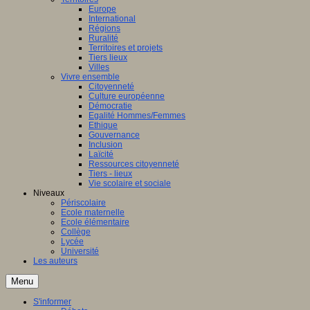
Europe
International
Régions
Ruralité
Territoires et projets
Tiers lieux
Villes
Vivre ensemble
Citoyenneté
Culture européenne
Démocratie
Egalité Hommes/Femmes
Ethique
Gouvernance
Inclusion
Laïcité
Ressources citoyenneté
Tiers - lieux
Vie scolaire et sociale
Niveaux
Périscolaire
Ecole maternelle
Ecole élémentaire
Collège
Lycée
Université
Les auteurs
Menu
S'informer