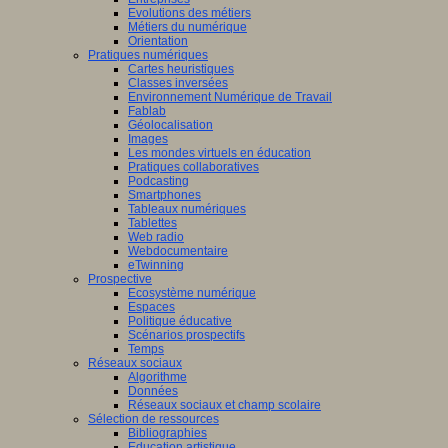
Evolutions des métiers
Métiers du numérique
Orientation
Pratiques numériques
Cartes heuristiques
Classes inversées
Environnement Numérique de Travail
Fablab
Géolocalisation
Images
Les mondes virtuels en éducation
Pratiques collaboratives
Podcasting
Smartphones
Tableaux numériques
Tablettes
Web radio
Webdocumentaire
eTwinning
Prospective
Ecosystème numérique
Espaces
Politique éducative
Scénarios prospectifs
Temps
Réseaux sociaux
Algorithme
Données
Réseaux sociaux et champ scolaire
Sélection de ressources
Bibliographies
Education artistique