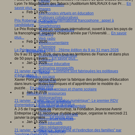
Fablab
Lyon 7e Manufacture des Tabacs | Auditorium MALRAUX 6 rue Pr.…
En
Géolocalisation
savoir plus...
Images
Feb 13 2026
Les mondes virtuels en éducation
Pratiques collaboratives
Prix Roberval - Concours international francophone : appel à
Podcasting
candidature
Smartphones
Le Prix Roberval est un concours international, ouvert à tous les pays de
Tableaux numériques
la francophonie, organisé chaque année par l’Université…
En savoir
Tablettes
plus...
Web radio
Feb 13 2026
Webdocumentaire
eTwinning
Le Printemps des Poètes - 28ème édition du 9 au 31 mars 2026
Prospective
Du 9 au 31 mars 2026, dans tous les territoires de France et dans plus
Ecosystème numérique
de 50 pays à travers…
En savoir plus...
Espaces
Jan 21 2026
Politique éducative
Scénarios prospectifs
21 janvier, conférence : Comment sont fabriquées les politiques
Temps
d’éducation ?
Réseaux sociaux
Xavier Pons propose d'analyser la fabrique des politiques d'éducation
Algorithme
dans leurs contextes historiques et d’appréhender le modèle du «
Données
puzzle…
En savoir plus...
Réseaux sociaux et champ scolaire
Jan 19 2026
Sélection de ressources
Bibliographies
21 janvier : "Faites de l'orientation numérique"- Le premier RDV
Education artistique
d'orientation 100% en ligne et gratuit
Education environnementale
À J-5 de l’ouverture de Parcoursup, la Fondation Jeunesse Avenir
Histoire
Entreprise (JAE), reconnue d’utilité publique, organise le mercredi 21
Ressources citoyenneté
janvier la première…
En savoir plus...
Ressources sciences
Jan 15 2026
Sites éducatifs
Sites pédagogiques
21 janvier : Conférence "Bienaymé et l'extinction des familles" par
Sites ressources
Sandrine Dallaporta