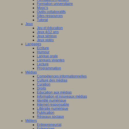
Formation universitaire
Mooc’s
Outils collaboratifs
Sites ressources
Tutorat
Jeux
Jeu et éducation
Jeux 4/12 ans
Jeux sérieux
Jeux vidéo
Langages
Ecriture
Humour
Langue orale
Langues vivantes
Lecture
Programmation
Médias
Compétences informationnelles
Culture des médias
Curation
Droits
Education aux médias
Information et nouveaux médias
Identité numérique
Internet responsable
Littératie numérique
Publication
Réseaux sociaux
Métiers
Entrepreneuriat
Entreprises