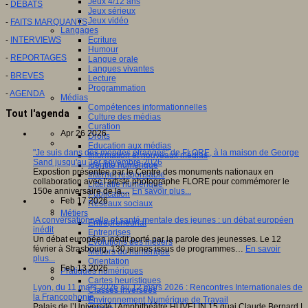
Jeux 4/12 ans
-
DEBATS
Jeux sérieux
Jeux vidéo
-
FAITS MARQUANTS
Langages
Ecriture
-
INTERVIEWS
Humour
-
REPORTAGES
Langue orale
Langues vivantes
-
BREVES
Lecture
Programmation
-
AGENDA
Médias
Compétences informationnelles
Tout l'agenda
Culture des médias
Curation
Apr 26 2026
Droits
Education aux médias
"Je suis dans des mondes étranges" de FLORE, à la maison de George
Information et nouveaux médias
Sand jusqu'au 1er novembre 2026
Identité numérique
Expostion présentée par le Centre des monuments nationaux en
Internet responsable
collaboration avec l'artiste photographe FLORE pour commémorer le
Littératie numérique
150e anniversaire de la…
En savoir plus...
Publication
Feb 17 2026
Réseaux sociaux
Métiers
IA conversationnelle et santé mentale des jeunes : un débat européen
Entrepreneuriat
inédit
Entreprises
Un débat européen inédit porté par la parole des jeunesses. Le 12
Evolutions des métiers
février à Strasbourg, 130 jeunes issus de programmes…
En savoir
Métiers du numérique
plus...
Orientation
Feb 13 2026
Pratiques numériques
Cartes heuristiques
Lyon, du 11 mars 2026 au 12 mars 2026 : Rencontres Internationales de
Classes inversées
la Francophonie
Environnement Numérique de Travail
Palais de l’Université | Amphithéâtre HUVELIN 15 quai Claude Bernard |