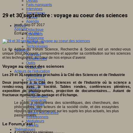
Débats
Faits marquants
Interviews
Reportages
29 et 30 septembre : voyage au coeur des sciences
Brèves
Agenda
jeudi, Sep 07 2017
Innover
Agenda
Didactique
Écrit par
An@é
Dispositifs
Pédagogie
Recherche
Technologies
La 9e édition du Forum Science, Recherche & Société est un rendez-vous
Savoir(s)
unique pour découvrir, comprendre et apporter sa contribution sur les sciences
Analyses
et les technologies, au cœur de nos enjeux d’avenir.
Conférences
Outils
Voyage au coeur des sciences
Pratiques
Acteurs de l'éducation
Les 29 et 30 septembre prochains à la Cité des Sciences et de l'Industrie
Animateurs
Chercheurs
Deux journées à la Cité des Sciences et de l'Industrie où la science a
Collectivités
rendez-vous avec la société. Tables rondes, conférences plénières,
Editeurs
exposition de photographies, projection de documentaires… Autant de
EdTech
fructueux moments de partage et d’échange.
Encadrement
Enseignants
Le public y rencontrera des scientifiques, des chercheurs, des
Entreprises
philosophes, des acteurs de la société civile, et des essayistes
Etudiants
réputés qui s’exprimeront sur les sujets les plus actuels, les plus
Filières industrielles
passionnants.
Institutionnels
Médiateurs
Le Forum c’est :
Parents
Thématiques
4 conférences plénières