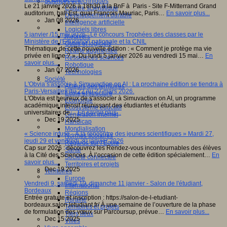
Sciences et techniques
Le 21 janvier 2026 à 18h30 à la BnF à Paris - Site F-Mitterrand Grand
Culture scientifique
auditorium, hall Est, quai François Mauriac, Paris…
En savoir plus...
Développement durable
Jan 08 2026
Intelligence artificielle
Logiciels libres
5 janvier /15 mai 2026 : Le concours Trophées des classes par le
Métavers
Ministère de l'Éducation nationale et la CNIL
Outils et logiciels
Thématique de cette nouvelle édition : « Comment je protège ma vie
Réalité augmentée
privée en ligne ? ». Du lundi 5 janvier 2026 au vendredi 15 mai…
En
Ressources sciences
savoir plus...
Robotique
Jan 07 2026
Technologies
Société
L'Obvia s'associe à Simuvaction on AI : La prochaine édition se tiendra à
Acteurs des territoires
Paris-Versailles du 22 au 27 mars 2026.
Ecole et structure
L'Obvia est heureux de s'associer à Simuvaction on AI, un programme
Economie
académique intensif réunissant des étudiantes et étudiants
Ecosystème éducatif
universitaires de…
En savoir plus...
Génération internet
Dec 19 2025
Handicap
Mondialisation
« Science infuse - À la rencontre des jeunes scientifiques » Mardi 27,
Normes scolaires
jeudi 29 et vendredi 30 janvier 2026
Regards sur l’Ecole
Cap sur 2026 : découvrez les Rendez-vous incontournables des élèves
Santé
à la Cité des Sciences. À l’occasion de cette édition spécialement…
En
Société connectée
savoir plus...
Territoires et projets
Dec 19 2025
Territoires
Europe
Vendredi 9, samedi 10, dimanche 11 janvier - Salon de l'étudiant,
International
Bordeaux
Régions
Entrée gratuite et inscription : https://salon-de-l-etudiant-
Ruralité
bordeaux.salon.letudiant.fr/ À une semaine de l’ouverture de la phase
Territoires et projets
de formulation des vœux sur Parcoursup, prévue…
En savoir plus...
Tiers lieux
Dec 15 2025
Villes