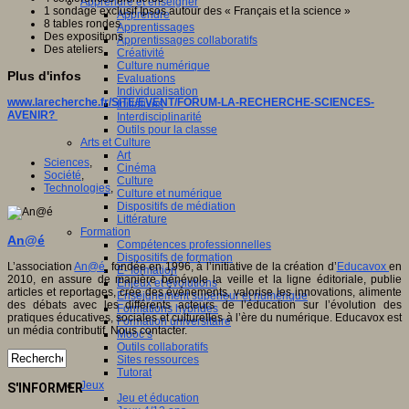
Apprendre et enseigner
1 sondage exclusif Ipsos autour des « Français et la science »
Apprendre
8 tables rondes
Apprentissages
Des expositions
Apprentissages collaboratifs
Des ateliers
Créativité
Culture numérique
Plus d'infos
Evaluations
Individualisation
www.larecherche.fr/SITE/EVENT/FORUM-LA-RECHERCHE-SCIENCES-
Initiatives
AVENIR?
Interdisciplinarité
Outils pour la classe
Arts et Culture
Art
Sciences
,
Cinéma
Société
,
Culture
Technologies
,
Culture et numérique
Dispositifs de médiation
Littérature
Formation
An@é
Compétences professionnelles
Dispositifs de formation
L’association
An@é
, fondée en 1996, à l’initiative de la création d’
Educavox
en
E- formation
2010, en assure de manière bénévole la veille et la ligne éditoriale, publie
Enjeux et évolutions
articles et reportages, crée des événements, valorise les innovations, alimente
Enseignement supérieur et numérique
des débats avec les différents acteurs de l’éducation sur l’évolution des
Formations hybrides
pratiques éducatives, sociales et culturelles à l’ère du numérique. Educavox est
Formation universitaire
un média contributif. Nous contacter.
Mooc’s
Outils collaboratifs
Sites ressources
Tutorat
Jeux
S'INFORMER
Jeu et éducation