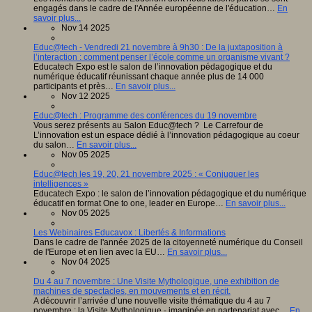
engagés dans le cadre de l'Année européenne de l'éducation…
En
savoir plus...
Nov 14 2025
Educ@tech - Vendredi 21 novembre à 9h30 : De la juxtaposition à
l’interaction : comment penser l’école comme un organisme vivant ?
Educatech Expo est le salon de l’innovation pédagogique et du
numérique éducatif réunissant chaque année plus de 14 000
participants et près…
En savoir plus...
Nov 12 2025
Educ@tech : Programme des conférences du 19 novembre
Vous serez présents au Salon Educ@tech ? Le Carrefour de
L’innovation est un espace dédié à l’innovation pédagogique au coeur
du salon…
En savoir plus...
Nov 05 2025
Educ@tech les 19, 20, 21 novembre 2025 : « Conjuguer les
intelligences »
Educatech Expo : le salon de l’innovation pédagogique et du numérique
éducatif en format One to one, leader en Europe…
En savoir plus...
Nov 05 2025
Les Webinaires Educavox : Libertés & Informations
Dans le cadre de l'année 2025 de la citoyenneté numérique du Conseil
de l'Europe et en lien avec la EU…
En savoir plus...
Nov 04 2025
Du 4 au 7 novembre : Une Visite Mythologique, une exhibition de
machines de spectacles, en mouvements et en récit.
A découvrir l’arrivée d’une nouvelle visite thématique du 4 au 7
novembre : la Visite Mythologique - imaginée en partenariat avec…
En