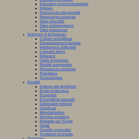
Education environnementale
Histoire
Ressources citoyenneté
Ressources sciences
Sites éducatifs
Sites pédagogiques
Sites ressources
Sciences et techniques
Culture scientifique
Développement durable
Intelligence artificielle
Logiciels libres
Métavers
Outils et logiciels
Réalité augmentée
Ressources sciences
Robotique
Technologies
Société
Acteurs des territoires
Ecole et structure
Economie
Ecosystème éducatif
Génération internet
Handicap
Mondialisation
Normes scolaires
Regards sur l’Ecole
Santé
Société connectée
Territoires et projets
Territoires