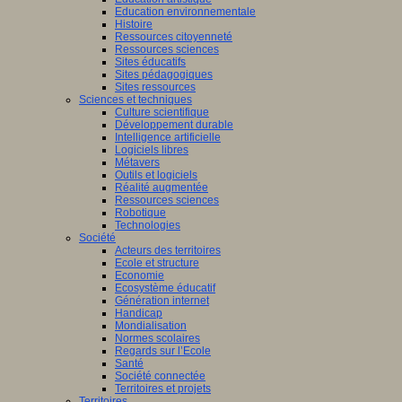
Education environnementale
Histoire
Ressources citoyenneté
Ressources sciences
Sites éducatifs
Sites pédagogiques
Sites ressources
Sciences et techniques
Culture scientifique
Développement durable
Intelligence artificielle
Logiciels libres
Métavers
Outils et logiciels
Réalité augmentée
Ressources sciences
Robotique
Technologies
Société
Acteurs des territoires
Ecole et structure
Economie
Ecosystème éducatif
Génération internet
Handicap
Mondialisation
Normes scolaires
Regards sur l’Ecole
Santé
Société connectée
Territoires et projets
Territoires