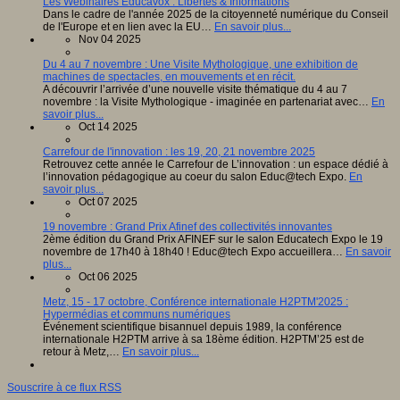
Les Webinaires Educavox : Libertés & Informations
Dans le cadre de l'année 2025 de la citoyenneté numérique du Conseil
de l'Europe et en lien avec la EU…
En savoir plus...
Nov 04 2025
Du 4 au 7 novembre : Une Visite Mythologique, une exhibition de
machines de spectacles, en mouvements et en récit.
A découvrir l’arrivée d’une nouvelle visite thématique du 4 au 7
novembre : la Visite Mythologique - imaginée en partenariat avec…
En
savoir plus...
Oct 14 2025
Carrefour de l'innovation : les 19, 20, 21 novembre 2025
Retrouvez cette année le Carrefour de L’innovation : un espace dédié à
l’innovation pédagogique au coeur du salon Educ@tech Expo.
En
savoir plus...
Oct 07 2025
19 novembre : Grand Prix Afinef des collectivités innovantes
2ème édition du Grand Prix AFINEF sur le salon Educatech Expo le 19
novembre de 17h40 à 18h40 ! Educ@tech Expo accueillera…
En savoir
plus...
Oct 06 2025
Metz, 15 - 17 octobre, Conférence internationale H2PTM'2025 :
Hypermédias et communs numériques
Événement scientifique bisannuel depuis 1989, la conférence
internationale H2PTM arrive à sa 18ème édition. H2PTM’25 est de
retour à Metz,…
En savoir plus...
Souscrire à ce flux RSS