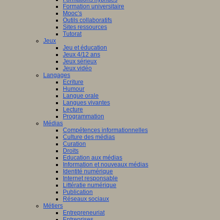
Formation universitaire
Mooc’s
Outils collaboratifs
Sites ressources
Tutorat
Jeux
Jeu et éducation
Jeux 4/12 ans
Jeux sérieux
Jeux vidéo
Langages
Ecriture
Humour
Langue orale
Langues vivantes
Lecture
Programmation
Médias
Compétences informationnelles
Culture des médias
Curation
Droits
Education aux médias
Information et nouveaux médias
Identité numérique
Internet responsable
Littératie numérique
Publication
Réseaux sociaux
Métiers
Entrepreneuriat
Entreprises