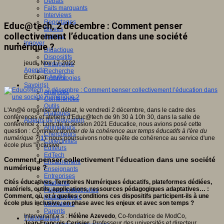
Débats
Faits marquants
Interviews
Reportages
Educ@tech, 2 décembre : Comment penser
Brèves
collectivement l’éducation dans une société
Agenda
Innover
numérique ?
Didactique
Dispositifs
jeudi, Nov 17 2022
Pédagogie
Agenda
Recherche
Écrit par
An@é
Technologies
Savoir(s)
Analyses
Conférences
Outils
L'An@é organise un débat, le vendredi 2 décembre, dans le cadre des
Pratiques
conférences et ateliers d'Educ@tech de 9h 30 à 10h 30, dans la salle de
Acteurs de l'éducation
conférence 2. Lors de la session 2021 Educatice, nous avions posé cette
Animateurs
question :
Comment donner de la cohérence aux temps éducatifs à l'ère du
Chercheurs
numérique ?
(
1
). nous poursuivons notre quête de cohérence au service d'une
Collectivités
école plus "inclusive".
Editeurs
EdTech
Comment penser collectivement l’éducation dans une société
Encadrement
numérique ?
Enseignants
Entreprises
Cités éducatives, Territoires Numériques éducatifs, plateformes dédiées,
Etudiants
matériels, outils, applications, ressources pédagogiques adaptatives… :
Filières industrielles
Comment, où, et à quelles conditions ces dispositifs participent-ils à une
Institutionnels
école plus inclusive, en phase avec les enjeux et avec son temps ?
Médiateurs
Parents
Intervenant.e.s :
Hélène Azevedo
, Co-fondatrice de ModCo,
Thématiques
Jean-François Cerisier
, Professeur des universités et directeur