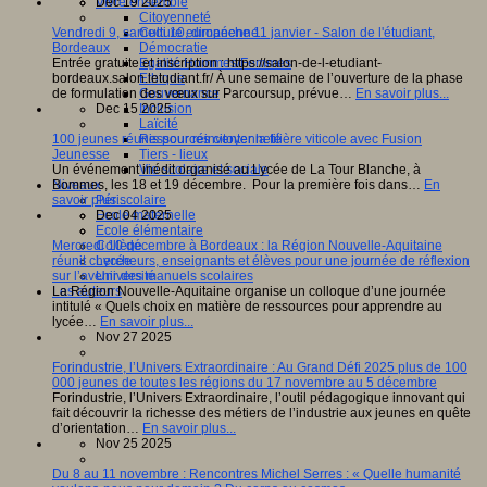
Vivre ensemble
Dec 19 2025
Citoyenneté
Culture européenne
Vendredi 9, samedi 10, dimanche 11 janvier - Salon de l'étudiant,
Démocratie
Bordeaux
Egalité Hommes/Femmes
Entrée gratuite et inscription : https://salon-de-l-etudiant-
Ethique
bordeaux.salon.letudiant.fr/ À une semaine de l’ouverture de la phase
Gouvernance
de formulation des vœux sur Parcoursup, prévue…
En savoir plus...
Inclusion
Dec 15 2025
Laïcité
Ressources citoyenneté
100 jeunes réunis pour réinventer la filière viticole avec Fusion
Tiers - lieux
Jeunesse
Vie scolaire et sociale
Un événement inédit organisé au Lycée de La Tour Blanche, à
Niveaux
Bommes, les 18 et 19 décembre. Pour la première fois dans…
En
Périscolaire
savoir plus...
Ecole maternelle
Dec 04 2025
Ecole élémentaire
Collège
Mercredi 10 décembre à Bordeaux : la Région Nouvelle-Aquitaine
Lycée
réunit chercheurs, enseignants et élèves pour une journée de réflexion
Université
sur l’avenir des manuels scolaires
Les auteurs
La Région Nouvelle-Aquitaine organise un colloque d’une journée
intitulé « Quels choix en matière de ressources pour apprendre au
lycée…
En savoir plus...
Nov 27 2025
Forindustrie, l’Univers Extraordinaire : Au Grand Défi 2025 plus de 100
000 jeunes de toutes les régions du 17 novembre au 5 décembre
Forindustrie, l’Univers Extraordinaire, l’outil pédagogique innovant qui
fait découvrir la richesse des métiers de l’industrie aux jeunes en quête
d’orientation…
En savoir plus...
Nov 25 2025
Du 8 au 11 novembre : Rencontres Michel Serres : « Quelle humanité