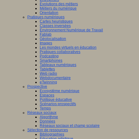
Evolutions des métiers
Métiers du numérique
Orientation
Pratiques numériques
Cartes heuristiques
Classes inversées
Environnement Numérique de Travail
Fablab
Géolocalisation
Images
Les mondes virtuels en éducation
Pratiques collaboratives
Podcasting
Smartphones
Tableaux numériques
Tablettes
Web radio
Webdocumentaire
eTwinning
Prospective
Ecosystème numérique
Espaces
Politique éducative
Scénarios prospectifs
Temps
Réseaux sociaux
Algorithme
Données
Réseaux sociaux et champ scolaire
Sélection de ressources
Bibliographies
Education artistique