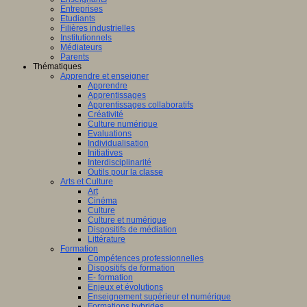
Entreprises
Etudiants
Filières industrielles
Institutionnels
Médiateurs
Parents
Thématiques
Apprendre et enseigner
Apprendre
Apprentissages
Apprentissages collaboratifs
Créativité
Culture numérique
Evaluations
Individualisation
Initiatives
Interdisciplinarité
Outils pour la classe
Arts et Culture
Art
Cinéma
Culture
Culture et numérique
Dispositifs de médiation
Littérature
Formation
Compétences professionnelles
Dispositifs de formation
E- formation
Enjeux et évolutions
Enseignement supérieur et numérique
Formations hybrides