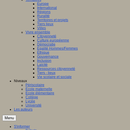
Europe
International
Régions
Ruralité
Territoires et projets
Tiers lieux
Villes
Vivre ensemble
Citoyenneté
Culture européenne
Démocratie
Egalité Hommes/Femmes
Ethique
Gouvernance
Inclusion
Laïcité
Ressources citoyenneté
Tiers - lieux
Vie scolaire et sociale
Niveaux
Périscolaire
Ecole maternelle
Ecole élémentaire
Collège
Lycée
Université
Les auteurs
Menu
S'informer