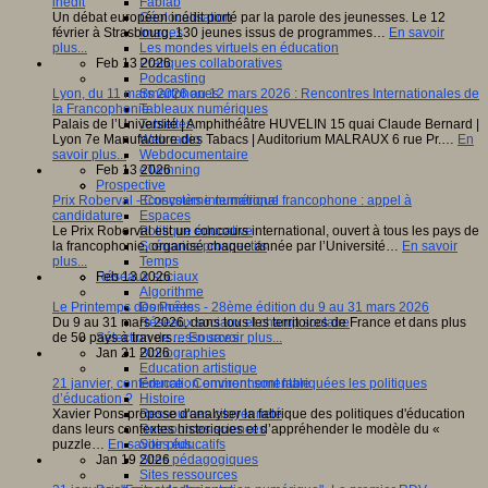
Fablab
inédit
Géolocalisation
Un débat européen inédit porté par la parole des jeunesses. Le 12
Images
février à Strasbourg, 130 jeunes issus de programmes…
En savoir
Les mondes virtuels en éducation
plus...
Pratiques collaboratives
Feb 13 2026
Podcasting
Smartphones
Lyon, du 11 mars 2026 au 12 mars 2026 : Rencontres Internationales de
Tableaux numériques
la Francophonie
Tablettes
Palais de l’Université | Amphithéâtre HUVELIN 15 quai Claude Bernard |
Web radio
Lyon 7e Manufacture des Tabacs | Auditorium MALRAUX 6 rue Pr.…
En
Webdocumentaire
savoir plus...
eTwinning
Feb 13 2026
Prospective
Ecosystème numérique
Prix Roberval - Concours international francophone : appel à
Espaces
candidature
Politique éducative
Le Prix Roberval est un concours international, ouvert à tous les pays de
Scénarios prospectifs
la francophonie, organisé chaque année par l’Université…
En savoir
Temps
plus...
Réseaux sociaux
Feb 13 2026
Algorithme
Données
Le Printemps des Poètes - 28ème édition du 9 au 31 mars 2026
Réseaux sociaux et champ scolaire
Du 9 au 31 mars 2026, dans tous les territoires de France et dans plus
Sélection de ressources
de 50 pays à travers…
En savoir plus...
Bibliographies
Jan 21 2026
Education artistique
Education environnementale
21 janvier, conférence : Comment sont fabriquées les politiques
Histoire
d’éducation ?
Ressources citoyenneté
Xavier Pons propose d'analyser la fabrique des politiques d'éducation
Ressources sciences
dans leurs contextes historiques et d’appréhender le modèle du «
Sites éducatifs
puzzle…
En savoir plus...
Sites pédagogiques
Jan 19 2026
Sites ressources