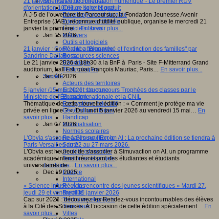
Sciences et techniques
21 janvier : "Faites de l'orientation numérique"- Le premier RDV
Culture scientifique
d'orientation 100% en ligne et gratuit
Développement durable
À J-5 de l’ouverture de Parcoursup, la Fondation Jeunesse Avenir
Intelligence artificielle
Entreprise (JAE), reconnue d’utilité publique, organise le mercredi 21
Logiciels libres
janvier la première…
En savoir plus...
Métavers
Jan 15 2026
Outils et logiciels
Réalité augmentée
21 janvier : Conférence "Bienaymé et l'extinction des familles" par
Ressources sciences
Sandrine Dallaporta
Robotique
Le 21 janvier 2026 à 18h30 à la BnF à Paris - Site F-Mitterrand Grand
Technologies
auditorium, hall Est, quai François Mauriac, Paris…
En savoir plus...
Société
Jan 08 2026
Acteurs des territoires
Ecole et structure
5 janvier /15 mai 2026 : Le concours Trophées des classes par le
Economie
Ministère de l'Éducation nationale et la CNIL
Ecosystème éducatif
Thématique de cette nouvelle édition : « Comment je protège ma vie
Génération internet
privée en ligne ? ». Du lundi 5 janvier 2026 au vendredi 15 mai…
En
Handicap
savoir plus...
Mondialisation
Jan 07 2026
Normes scolaires
Regards sur l’Ecole
L'Obvia s'associe à Simuvaction on AI : La prochaine édition se tiendra à
Santé
Paris-Versailles du 22 au 27 mars 2026.
Société connectée
L'Obvia est heureux de s'associer à Simuvaction on AI, un programme
Territoires et projets
académique intensif réunissant des étudiantes et étudiants
Territoires
universitaires de…
En savoir plus...
Europe
Dec 19 2025
International
Régions
« Science infuse - À la rencontre des jeunes scientifiques » Mardi 27,
Ruralité
jeudi 29 et vendredi 30 janvier 2026
Territoires et projets
Cap sur 2026 : découvrez les Rendez-vous incontournables des élèves
Tiers lieux
à la Cité des Sciences. À l’occasion de cette édition spécialement…
En
Villes
savoir plus...