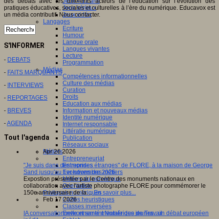
Jeux 4/12 ans
des débats avec les différents acteurs de l’éducation sur l’évolution des
Jeux sérieux
pratiques éducatives, sociales et culturelles à l’ère du numérique. Educavox est
Jeux vidéo
un média contributif. Nous contacter.
Langages
Ecriture
Humour
Langue orale
S'INFORMER
Langues vivantes
Lecture
-
DEBATS
Programmation
Médias
-
FAITS MARQUANTS
Compétences informationnelles
Culture des médias
-
INTERVIEWS
Curation
Droits
-
REPORTAGES
Education aux médias
Information et nouveaux médias
-
BREVES
Identité numérique
-
AGENDA
Internet responsable
Littératie numérique
Tout l'agenda
Publication
Réseaux sociaux
Métiers
Apr 26 2026
Entrepreneuriat
Entreprises
"Je suis dans des mondes étranges" de FLORE, à la maison de George
Evolutions des métiers
Sand jusqu'au 1er novembre 2026
Métiers du numérique
Expostion présentée par le Centre des monuments nationaux en
Orientation
collaboration avec l'artiste photographe FLORE pour commémorer le
Pratiques numériques
150e anniversaire de la…
En savoir plus...
Cartes heuristiques
Feb 17 2026
Classes inversées
Environnement Numérique de Travail
IA conversationnelle et santé mentale des jeunes : un débat européen