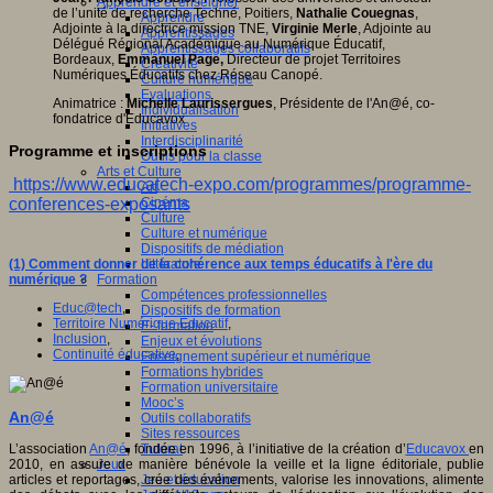
Apprendre et enseigner
de l’unité de recherche Techné, Poitiers,
Nathalie Couegnas
,
Apprendre
Adjointe à la directrice mission TNE,
Virginie Merle
, Adjointe au
Apprentissages
Délégué Régional Académique au Numérique Éducatif,
Apprentissages collaboratifs
Bordeaux,
Emmanuel Page,
Directeur de projet Territoires
Créativité
Numériques Éducatifs chez Réseau Canopé.
Culture numérique
Evaluations
Animatrice :
Michelle Laurissergues
, Présidente de l'An@é, co-
Individualisation
fondatrice d'Educavox
Initiatives
Interdisciplinarité
Programme et inscriptions
Outils pour la classe
Arts et Culture
https://www.educatech-expo.com/programmes/programme-
Art
conferences-exposants
Cinéma
Culture
Culture et numérique
Dispositifs de médiation
(1) Comment donner de la cohérence aux temps éducatifs à l'ère du
Littérature
numérique ?
Formation
Compétences professionnelles
Educ@tech
,
Dispositifs de formation
Territoire Numérique Educatif
,
E- formation
Inclusion
,
Enjeux et évolutions
Continuité éducative
,
Enseignement supérieur et numérique
Formations hybrides
Formation universitaire
Mooc’s
An@é
Outils collaboratifs
Sites ressources
Tutorat
L’association
An@é
, fondée en 1996, à l’initiative de la création d’
Educavox
en
Jeux
2010, en assure de manière bénévole la veille et la ligne éditoriale, publie
Jeu et éducation
articles et reportages, crée des événements, valorise les innovations, alimente