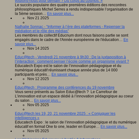
voulons-nous pour demain ? Du corps au cosmos. »
Le succès populaire des quatre premières éditions des rencontres
philosophiques Michel Serres a rendu indispensable l’organisation de
la 5ème session…
En savoir plus...
Nov 21 2025
Nathalie Sonnac - “Informer à l’ère des plateformes - Repenser la
médiation et le rôle des médias”
Les membres du collectif Educnum dont nous faisons partie se sont
engagés dans le cadre de l'Année européenne de l'éducation…
En
savoir plus...
Nov 14 2025
Educ@tech - Vendredi 21 novembre à 9h30 : De la juxtaposition à
l’interaction : comment penser l’école comme un organisme vivant ?
Educatech Expo est le salon de l’innovation pédagogique et du
numérique éducatif réunissant chaque année plus de 14 000
participants et près…
En savoir plus...
Nov 12 2025
Educ@tech : Programme des conférences du 19 novembre
Vous serez présents au Salon Educ@tech ? Le Carrefour de
L’innovation est un espace dédié à l’innovation pédagogique au coeur
du salon…
En savoir plus...
Nov 05 2025
Educ@tech les 19, 20, 21 novembre 2025 : « Conjuguer les
intelligences »
Educatech Expo : le salon de l’innovation pédagogique et du numérique
éducatif en format One to one, leader en Europe…
En savoir plus...
Nov 05 2025