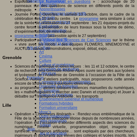
Apprendre et enseigner
Exposition «
Le Numérique en questions
» : accrochage de 20
Apprendre
panneaux sur des questions de science en différents points de la
Apprentissages
métropole.
Apprentissages collaboratifs
Journée Portes Ouvertes, le samedi 13 octobre, dans le cadre de la
Créativité
célébration des 10 ans du centre. Le
programme
sera similaire à celui
Culture numérique
de la soirée de célébration du 27 septembre : les 21 équipes-projets du
Evaluations
centre feront la présentation de leurs travaux sous la forme de démo,
Individualisation
d’expérimentation, de mini exposé…
Initiatives
programme définitif
(accessible après le 27 septembre)
Interdisciplinarité
Participation au
Village des Sciences de Cap Sciences
sur le thème
Outils pour la classe
« vivre avec les robots » des équipes FLOWERS, MNEMOSYNE et
Arts et Culture
AUCTUS : stands, démonstrations, exposé, débat, expo…
Art
Cinéma
Grenoble
Culture
Culture et numérique
Sciences du numérique et idées reçues : les 11 et 12 octobre, le centre
Dispositifs de médiation
de recherche Inria Grenoble Rhône-Alpes ouvre ses portes aux lycéens
Littérature
et lycéennes de l’Académie de Grenoble à l’occasion de la Fête de la
Formation
Science. Autour d’ateliers participatifs, nous proposerons cette année
Compétences professionnelles
encore de tordre le cou à quelques idées reçues.
Dispositifs de formation
au programme : ateliers ludiques (sciences manuelles du numériques,
E- formation
les « mathémagiques », marcher avec Darwin et cryptologie) et Jouer à
Enjeux et évolutions
débattre sur l’Intelligence Artificielle : les transports
Enseignement supérieur et numérique
Formations hybrides
Lille
Formation universitaire
Mooc’s
Opération « Chercheurs itinérants » : Rendez-vous emblématique de la
Outils collaboratifs
Fête de la science en métropole lilloise depuis de nombreuses années,
Sites ressources
l’opération est l’occasion d’aborder différents aspects des sciences du
Tutorat
numérique. Réalité virtuelle, programmation objet, imagerie de
Jeux
synthèse, intelligence artificielle… sont expliqués par des chercheurs,
Jeu et éducation
ingénieurs et doctorants aux élèves des collèges et lycées inscrits, lors