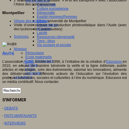
2 sessions de Jeu à débattre « IA et les transports » avec l’association
Vivre ensemble
l’Arbre des connaissances
Citoyenneté
Culture européenne
Montpellier
Démocratie
Egalité Hommes/Femmes
Ethique
Village des sciences
, université de Montpellier
Gouvernance
Visite d’une centrale de production photovoltaïque dans l’Aude (avec
Inclusion
des lycéens de Castelnaudary)
Laïcité
Sciences
,
Ressources citoyenneté
Tiers - lieux
Vie scolaire et sociale
Niveaux
An@é
Périscolaire
Ecole maternelle
Ecole élémentaire
L’association
An@é
, fondée en 1996, à l’initiative de la création d’
Educavox
en
Collège
2010, en assure de manière bénévole la veille et la ligne éditoriale, publie
Lycée
articles et reportages, crée des événements, valorise les innovations, alimente
Université
des débats avec les différents acteurs de l’éducation sur l’évolution des
Les auteurs
pratiques éducatives, sociales et culturelles à l’ère du numérique. Educavox est
un média contributif. Nous contacter.
S'INFORMER
-
DEBATS
-
FAITS MARQUANTS
-
INTERVIEWS