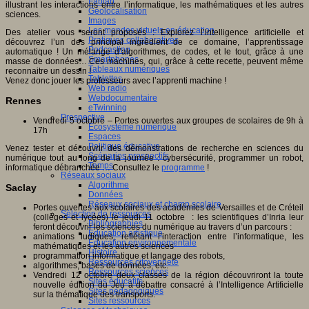
Fablab
illustrant les interactions entre l’informatique, les mathématiques et les autres
Géolocalisation
sciences.
Images
Les mondes virtuels en éducation
Des atelier vous seront proposés : Explorez l’intelligence artificielle et
Pratiques collaboratives
découvrez l’un des principal ingrédient de ce domaine, l’apprentissage
Podcasting
automatique ! Un mélange d’algorithmes, de codes, et le tout, grâce à une
Smartphones
masse de données… Ces machines, qui, grâce à cette recette, peuvent même
Tableaux numériques
reconnaitre un dessin !
Tablettes
Venez donc jouer les professeurs avec l’apprenti machine !
Web radio
Webdocumentaire
Rennes
eTwinning
Prospective
Vendredi 5 octobre – Portes ouvertes aux groupes de scolaires de 9h à
Ecosystème numérique
17h
Espaces
Politique éducative
Venez tester et découvrir des démonstrations de recherche en sciences du
Scénarios prospectifs
numérique tout au long de la journée : cybersécurité, programmer un robot,
Temps
informatique débranchée … Consultez le
programme
!
Réseaux sociaux
Algorithme
Saclay
Données
Réseaux sociaux et champ scolaire
Portes ouvertes aux scolaires des académies de Versailles et de Créteil
Sélection de ressources
(collèges et lycées) le jeudi 11 octobre : les scientifiques d’Inria leur
Bibliographies
feront découvrir les sciences du numérique au travers d’un parcours :
Education artistique
animations ludiques, reflétant l’interaction entre l’informatique, les
Education environnementale
mathématiques et les autres sciences
Histoire
programmation informatique et langage des robots,
Ressources citoyenneté
algorithmes, bases de données, etc.
Ressources sciences
Vendredi 12 octobre deux classes de la région découvriront la toute
Sites éducatifs
nouvelle édition du Jeu à débattre consacré à l’Intelligence Artificielle
Sites pédagogiques
sur la thématique des transports.
Sites ressources