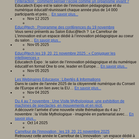
l’interaction : comment penser l’école comme un organisme vivant ?
Educatech Expo est le salon de l’innovation pédagogique et du
numérique éducatif réunissant chaque année plus de 14 000
participants et près…
En savoir plus...
Nov 12 2025
Educ@tech : Programme des conférences du 19 novembre
Vous serez présents au Salon Educ@tech ? Le Carrefour de
L’innovation est un espace dédié à l’innovation pédagogique au coeur
du salon…
En savoir plus...
Nov 05 2025
Educ@tech les 19, 20, 21 novembre 2025 : « Conjuguer les
intelligences »
Educatech Expo : le salon de l’innovation pédagogique et du numérique
éducatif en format One to one, leader en Europe…
En savoir plus...
Nov 05 2025
Les Webinaires Educavox : Libertés & Informations
Dans le cadre de l'année 2025 de la citoyenneté numérique du Conseil
de l'Europe et en lien avec la EU…
En savoir plus...
Nov 04 2025
Du 4 au 7 novembre : Une Visite Mythologique, une exhibition de
machines de spectacles, en mouvements et en récit.
A découvrir l’arrivée d’une nouvelle visite thématique du 4 au 7
novembre : la Visite Mythologique - imaginée en partenariat avec…
En
savoir plus...
Oct 14 2025
Carrefour de l'innovation : les 19, 20, 21 novembre 2025
Retrouvez cette année le Carrefour de L’innovation : un espace dédié à