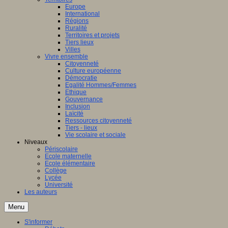
Europe
International
Régions
Ruralité
Territoires et projets
Tiers lieux
Villes
Vivre ensemble
Citoyenneté
Culture européenne
Démocratie
Egalité Hommes/Femmes
Ethique
Gouvernance
Inclusion
Laïcité
Ressources citoyenneté
Tiers - lieux
Vie scolaire et sociale
Niveaux
Périscolaire
Ecole maternelle
Ecole élémentaire
Collège
Lycée
Université
Les auteurs
Menu
S'informer