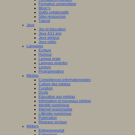
Formation universitaire
Mooc’s
Outils collaboratifs
Sites ressources
Tutorat
Jeux
Jeu et éducation
Jeux 4/12 ans
Jeux sérieux
Jeux vidéo
Langages
Ecriture
Humour
Langue orale
Langues vivantes
Lecture
Programmation
Médias
Compétences informationnelles
Culture des médias
Curation
Droits
Education aux médias
Information et nouveaux médias
Identité numérique
Internet responsable
Littératie numérique
Publication
Réseaux sociaux
Métiers
Entrepreneuriat
Entreprises