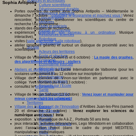
Sciences et techniques
Sophia Antipolis
Culture scientifique
Développement durable
Portes ouvertes du centre Inria Sophia Antipolis – Méditerranée le
Intelligence artificielle
dimanche 7 octobre :
consultez le programme et inscrivez vous !
Venez
Logiciels libres
rencontrer, échanger, questionner les scientifiques du centre de
Métavers
recherche ! Au programme :
Outils et logiciels
stands des équipes de recherche,
Réalité augmentée
expériences (
interfacer son cerveau à un ordinateur
, Musique
Ressources sciences
interactive),
Robotique
visites (
salle anéchoïde, halle robotique
),
Technologies
atelier (graphes géants) et surtout un dialogue de proximité avec les
Société
scientifiques.
Acteurs des territoires
Ecole et structure
Village de Villeneuve-Loubert (5 et 6 octobre) :
La magie des graphes,
Economie
des algorithmes et du binaire : ateliers
Ecosystème éducatif
Génération internet
Ateliers et conférences
au Lycée International de Valbonne (pour les
Handicap
scolaires uniquement 8 au 12 octobre sur inscription)
Mondialisation
Village des sciences de Vinon-sur-Verdon en partenariat avec le
Normes scolaires
collège Yves Montant (du 8 au 13 octobre) :
Regards sur l’Ecole
consultez le
programme
Santé
Société connectée
Village de Mouan Sartoux (13 octobre) :
Venez jouer et manipuler pour
Territoires et projets
mieux comprendre les sciences !
Territoires
Village des Sciences et de l’Innovation
d’Antibes Juan-les-Pins (samedi
Europe
20 et dimanche 21 octobre) :
Venez explorer les sciences du
International
numérique avec nous ! Inria
Régions
exposition : L’informatique de A à Z , Portraits 50 ans Inria
Ruralité
jeux interactifs, activités débranchées, Lego Mindstorm en collaboration
Territoires et projets
avec l’association Pobot (dans le cadre du projet MEDITES),
Tiers lieux
manipulations mathématiques
Villes