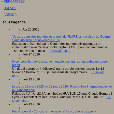
-
REPORTAGES
-
BREVES
-
AGENDA
Tout l'agenda
Apr 26 2026
"Je suis dans des mondes étranges" de FLORE, à la maison de George
Sand jusqu'au 1er novembre 2026
Expostion présentée par le Centre des monuments nationaux en
collaboration avec l'artiste photographe FLORE pour commémorer le
150e anniversaire de la…
En savoir plus...
Feb 17 2026
IA conversationnelle et santé mentale des jeunes : un débat européen
inédit
Un débat européen inédit porté par la parole des jeunesses. Le 12
février à Strasbourg, 130 jeunes issus de programmes…
En savoir
plus...
Feb 13 2026
Lyon, du 11 mars 2026 au 12 mars 2026 : Rencontres Internationales de
la Francophonie
Palais de l’Université | Amphithéâtre HUVELIN 15 quai Claude Bernard |
Lyon 7e Manufacture des Tabacs | Auditorium MALRAUX 6 rue Pr.…
En
savoir plus...
Feb 13 2026
Prix Roberval - Concours international francophone : appel à