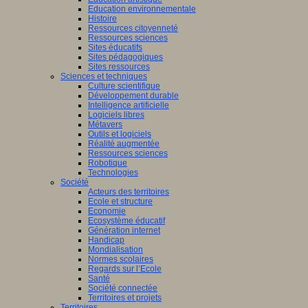
Education environnementale
Histoire
Ressources citoyenneté
Ressources sciences
Sites éducatifs
Sites pédagogiques
Sites ressources
Sciences et techniques
Culture scientifique
Développement durable
Intelligence artificielle
Logiciels libres
Métavers
Outils et logiciels
Réalité augmentée
Ressources sciences
Robotique
Technologies
Société
Acteurs des territoires
Ecole et structure
Economie
Ecosystème éducatif
Génération internet
Handicap
Mondialisation
Normes scolaires
Regards sur l’Ecole
Santé
Société connectée
Territoires et projets
Territoires