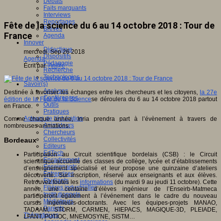
Débats
Faits marquants
Interviews
Reportages
Fête de la science du 6 au 14 octobre 2018 : Tour de
Brèves
France
Agenda
Innover
Didactique
mercredi, Sep 26 2018
Dispositifs
Agenda
Pédagogie
Écrit par
An@é
Recherche
Technologies
Savoir(s)
Analyses
Destinée à favoriser les échanges entre les chercheurs et les citoyens,
la 27e
Conférences
édition de la Fête de la Science
se déroulera du 6 au 14 octobre 2018 partout
Outils
en France.
Pratiques
Acteurs de l'éducation
Comme chaque année, Inria prendra part à l’évènement à travers de
Animateurs
nombreuses animations.
Chercheurs
Collectivités
Bordeaux
Editeurs
EdTech
Participation au Circuit scientifique bordelais (CSB) : le Circuit
Encadrement
scientifique accueille des classes de collège, lycée et d’établissements
Enseignants
d’enseignement spécialisé et leur propose une quinzaine d’ateliers
Entreprises
découverte. Sur inscription, réservé aux enseignants et aux élèves.
Etudiants
Retrouvez toutes les
informations
(du mardi 9 au jeudi 11 octobre). Cette
Filières industrielles
année, une centaine d’élèves ingénieur de l’Enseirb-Matmeca
Institutionnels
participeront également à l’événement dans le cadre du nouveau
Médiateurs
cursus ingénieurs-doctorants. Avec les équipes-projets MANAO,
Parents
TADAAM, STORM, CARMEN, HIEPACS, MAGIQUE-3D, PLEIADE,
Thématiques
LFANT, POTIOC, MNEMOSYNE, SISTM…