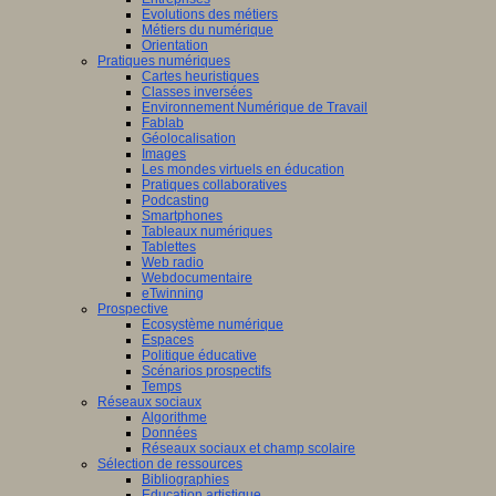
Evolutions des métiers
Métiers du numérique
Orientation
Pratiques numériques
Cartes heuristiques
Classes inversées
Environnement Numérique de Travail
Fablab
Géolocalisation
Images
Les mondes virtuels en éducation
Pratiques collaboratives
Podcasting
Smartphones
Tableaux numériques
Tablettes
Web radio
Webdocumentaire
eTwinning
Prospective
Ecosystème numérique
Espaces
Politique éducative
Scénarios prospectifs
Temps
Réseaux sociaux
Algorithme
Données
Réseaux sociaux et champ scolaire
Sélection de ressources
Bibliographies
Education artistique