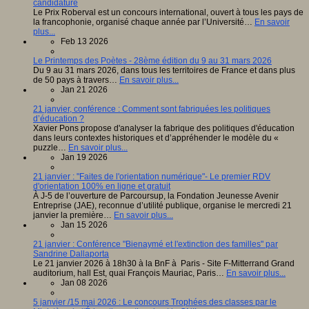
candidature
Le Prix Roberval est un concours international, ouvert à tous les pays de
la francophonie, organisé chaque année par l’Université…
En savoir
plus...
Feb 13 2026
Le Printemps des Poètes - 28ème édition du 9 au 31 mars 2026
Du 9 au 31 mars 2026, dans tous les territoires de France et dans plus
de 50 pays à travers…
En savoir plus...
Jan 21 2026
21 janvier, conférence : Comment sont fabriquées les politiques
d’éducation ?
Xavier Pons propose d'analyser la fabrique des politiques d'éducation
dans leurs contextes historiques et d’appréhender le modèle du «
puzzle…
En savoir plus...
Jan 19 2026
21 janvier : "Faites de l'orientation numérique"- Le premier RDV
d'orientation 100% en ligne et gratuit
À J-5 de l’ouverture de Parcoursup, la Fondation Jeunesse Avenir
Entreprise (JAE), reconnue d’utilité publique, organise le mercredi 21
janvier la première…
En savoir plus...
Jan 15 2026
21 janvier : Conférence "Bienaymé et l'extinction des familles" par
Sandrine Dallaporta
Le 21 janvier 2026 à 18h30 à la BnF à Paris - Site F-Mitterrand Grand
auditorium, hall Est, quai François Mauriac, Paris…
En savoir plus...
Jan 08 2026
5 janvier /15 mai 2026 : Le concours Trophées des classes par le