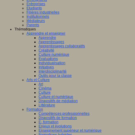
Entreprises
Etudiants
Filières industrielles
Institutionnels
Médiateurs
Parents
Thématiques
Apprendre et enseigner
Apprendre
Apprentissages
Apprentissages collaboratifs
Créativité
Culture numérique
Evaluations
Individualisation
Initiatives
Interdisciplinarité
Outils pour la classe
Arts et Culture
Art
Cinéma
Culture
Culture et numérique
Dispositifs de médiation
Littérature
Formation
Compétences professionnelles
Dispositifs de formation
E- formation
Enjeux et évolutions
Enseignement supérieur et numérique
Formations hybrides