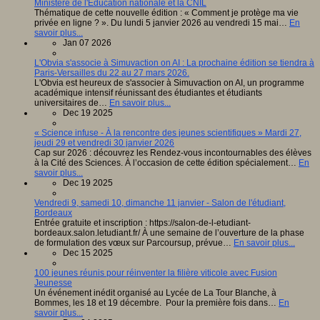
Ministère de l'Éducation nationale et la CNIL
Thématique de cette nouvelle édition : « Comment je protège ma vie
privée en ligne ? ». Du lundi 5 janvier 2026 au vendredi 15 mai…
En
savoir plus...
Jan 07 2026
L'Obvia s'associe à Simuvaction on AI : La prochaine édition se tiendra à
Paris-Versailles du 22 au 27 mars 2026.
L'Obvia est heureux de s'associer à Simuvaction on AI, un programme
académique intensif réunissant des étudiantes et étudiants
universitaires de…
En savoir plus...
Dec 19 2025
« Science infuse - À la rencontre des jeunes scientifiques » Mardi 27,
jeudi 29 et vendredi 30 janvier 2026
Cap sur 2026 : découvrez les Rendez-vous incontournables des élèves
à la Cité des Sciences. À l’occasion de cette édition spécialement…
En
savoir plus...
Dec 19 2025
Vendredi 9, samedi 10, dimanche 11 janvier - Salon de l'étudiant,
Bordeaux
Entrée gratuite et inscription : https://salon-de-l-etudiant-
bordeaux.salon.letudiant.fr/ À une semaine de l’ouverture de la phase
de formulation des vœux sur Parcoursup, prévue…
En savoir plus...
Dec 15 2025
100 jeunes réunis pour réinventer la filière viticole avec Fusion
Jeunesse
Un événement inédit organisé au Lycée de La Tour Blanche, à
Bommes, les 18 et 19 décembre. Pour la première fois dans…
En
savoir plus...