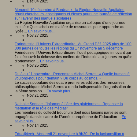
Dec 04 2025
Mercredi 10 décembre à Bordeaux : la Région Nouvelle-Aquitaine
réunit chercheurs, enseignants et élèves pour une journée de réflexion
sur l’avenir des manuels scolaires
La Région Nouvelle-Aquitaine organise un colloque d’une journée
intitulé « Quels choix en matière de ressources pour apprendre au
lycée…
En savoir plus...
Nov 27 2025
Forindustrie, l’Univers Extraordinaire : Au Grand Défi 2025 plus de 100
000 jeunes de toutes les régions du 17 novembre au 5 décembre
Forindustrie, l’Univers Extraordinaire, l’outil pédagogique innovant qui
fait découvrir la richesse des métiers de l’industrie aux jeunes en quête
d’orientation…
En savoir plus...
Nov 25 2025
Du 8 au 11 novembre : Rencontres Michel Serres : « Quelle humanité
voulons-nous pour demain ? Du corps au cosmos. »
Le succès populaire des quatre premières éditions des rencontres
philosophiques Michel Serres a rendu indispensable l’organisation de
la 5ème session…
En savoir plus...
Nov 21 2025
Nathalie Sonnac - “Informer à l’ère des plateformes - Repenser la
médiation et le rôle des médias”
Les membres du collectif Educnum dont nous faisons partie se sont
engagés dans le cadre de l'Année européenne de l'éducation…
En
savoir plus...
Nov 14 2025
Educ@tech - Vendredi 21 novembre à 9h30 : De la juxtaposition à