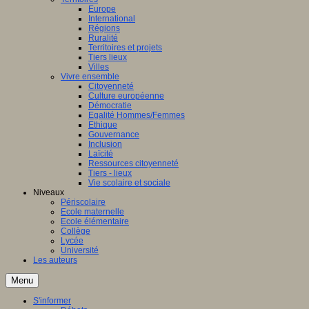
Europe
International
Régions
Ruralité
Territoires et projets
Tiers lieux
Villes
Vivre ensemble
Citoyenneté
Culture européenne
Démocratie
Egalité Hommes/Femmes
Ethique
Gouvernance
Inclusion
Laïcité
Ressources citoyenneté
Tiers - lieux
Vie scolaire et sociale
Niveaux
Périscolaire
Ecole maternelle
Ecole élémentaire
Collège
Lycée
Université
Les auteurs
Menu
S'informer