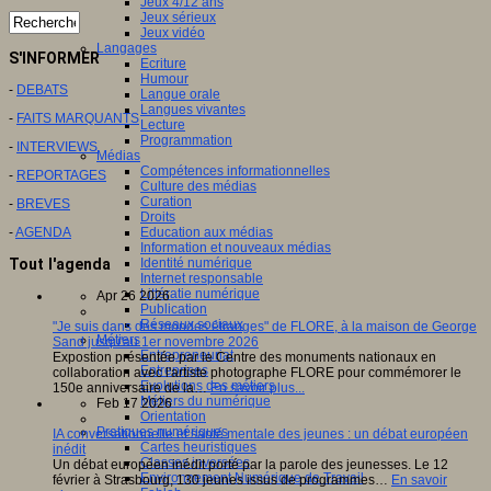
Jeux 4/12 ans
Jeux sérieux
Jeux vidéo
Langages
S'INFORMER
Ecriture
Humour
-
DEBATS
Langue orale
Langues vivantes
-
FAITS MARQUANTS
Lecture
Programmation
-
INTERVIEWS
Médias
Compétences informationnelles
-
REPORTAGES
Culture des médias
Curation
-
BREVES
Droits
-
AGENDA
Education aux médias
Information et nouveaux médias
Identité numérique
Tout l'agenda
Internet responsable
Littératie numérique
Apr 26 2026
Publication
Réseaux sociaux
"Je suis dans des mondes étranges" de FLORE, à la maison de George
Métiers
Sand jusqu'au 1er novembre 2026
Entrepreneuriat
Expostion présentée par le Centre des monuments nationaux en
Entreprises
collaboration avec l'artiste photographe FLORE pour commémorer le
Evolutions des métiers
150e anniversaire de la…
En savoir plus...
Métiers du numérique
Feb 17 2026
Orientation
Pratiques numériques
IA conversationnelle et santé mentale des jeunes : un débat européen
Cartes heuristiques
inédit
Classes inversées
Un débat européen inédit porté par la parole des jeunesses. Le 12
Environnement Numérique de Travail
février à Strasbourg, 130 jeunes issus de programmes…
En savoir