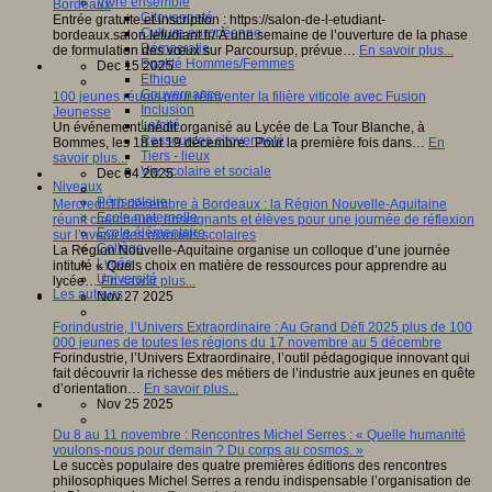
Vivre ensemble
Bordeaux
Citoyenneté
Entrée gratuite et inscription : https://salon-de-l-etudiant-
Culture européenne
bordeaux.salon.letudiant.fr/ À une semaine de l’ouverture de la phase
Démocratie
de formulation des vœux sur Parcoursup, prévue…
En savoir plus...
Egalité Hommes/Femmes
Dec 15 2025
Ethique
Gouvernance
100 jeunes réunis pour réinventer la filière viticole avec Fusion
Inclusion
Jeunesse
Laïcité
Un événement inédit organisé au Lycée de La Tour Blanche, à
Ressources citoyenneté
Bommes, les 18 et 19 décembre. Pour la première fois dans…
En
Tiers - lieux
savoir plus...
Vie scolaire et sociale
Dec 04 2025
Niveaux
Périscolaire
Mercredi 10 décembre à Bordeaux : la Région Nouvelle-Aquitaine
Ecole maternelle
réunit chercheurs, enseignants et élèves pour une journée de réflexion
Ecole élémentaire
sur l’avenir des manuels scolaires
Collège
La Région Nouvelle-Aquitaine organise un colloque d’une journée
Lycée
intitulé « Quels choix en matière de ressources pour apprendre au
Université
lycée…
En savoir plus...
Les auteurs
Nov 27 2025
Forindustrie, l’Univers Extraordinaire : Au Grand Défi 2025 plus de 100
000 jeunes de toutes les régions du 17 novembre au 5 décembre
Forindustrie, l’Univers Extraordinaire, l’outil pédagogique innovant qui
fait découvrir la richesse des métiers de l’industrie aux jeunes en quête
d’orientation…
En savoir plus...
Nov 25 2025
Du 8 au 11 novembre : Rencontres Michel Serres : « Quelle humanité
voulons-nous pour demain ? Du corps au cosmos. »
Le succès populaire des quatre premières éditions des rencontres
philosophiques Michel Serres a rendu indispensable l’organisation de