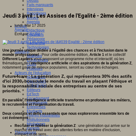
Débats
Faits marquants
Interviews
Reportages
Jeudi 3 avril : Les Assises de l'Egalité - 2ème édition
Brèves
Agenda
lundi, Mar 17 2025
Innover
Agenda
Didactique
Écrit par
An@é
Dispositifs
Pédagogie
Recherche
Technologies
Une journée unique dédiée à l’égalité des chances et à l’inclusion dans le
Savoir(s)
monde professionnel
: Pour cette deuxième édition,
Article 1
et le collectif
Analyses
Different Leaders
vous proposent un programme riche et interactif, où les
Conférences
thématiques de l’
intelligence artificielle
et
des aspirations de la
génération Z
,
Outils
notamment issue de milieux populaires, seront au cœur des échanges.
Pratiques
Acteurs de l'éducation
Future4care
: La génération Z, qui représentera 30% des actifs
Animateurs
d'ici 2030, bouscule le monde du travail en plaçant l'éthique et
Chercheurs
la responsabilité sociale des entreprises au centre de ses
Collectivités
Editeurs
priorités.
EdTech
Encadrement
En parallèle, l’intelligence artificielle transforme en profondeur les métiers,
Enseignants
le recrutement et l’organisation du travail.
Entreprises
Etudiants
Deux constats et défis essentiels que nous explorerons ensemble lors de
Filières industrielles
cet événement :
Institutionnels
Médiateurs
Recruter et fidéliser la génération Z
: une génération qui arrive sur le
Parents
marché du travail avec des attentes fortes en matière d'inclusion,
Thématiques
d'impact et de sens.