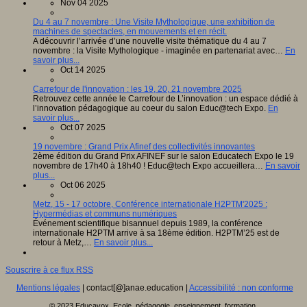
Nov 04 2025
Du 4 au 7 novembre : Une Visite Mythologique, une exhibition de
machines de spectacles, en mouvements et en récit.
A découvrir l’arrivée d’une nouvelle visite thématique du 4 au 7
novembre : la Visite Mythologique - imaginée en partenariat avec…
En
savoir plus...
Oct 14 2025
Carrefour de l'innovation : les 19, 20, 21 novembre 2025
Retrouvez cette année le Carrefour de L’innovation : un espace dédié à
l’innovation pédagogique au coeur du salon Educ@tech Expo.
En
savoir plus...
Oct 07 2025
19 novembre : Grand Prix Afinef des collectivités innovantes
2ème édition du Grand Prix AFINEF sur le salon Educatech Expo le 19
novembre de 17h40 à 18h40 ! Educ@tech Expo accueillera…
En savoir
plus...
Oct 06 2025
Metz, 15 - 17 octobre, Conférence internationale H2PTM'2025 :
Hypermédias et communs numériques
Événement scientifique bisannuel depuis 1989, la conférence
internationale H2PTM arrive à sa 18ème édition. H2PTM’25 est de
retour à Metz,…
En savoir plus...
Souscrire à ce flux RSS
Mentions légales
| contact[@]anae.education |
Accessibilité : non conforme
© 2023 Educavox, Ecole, pédagogie, enseignement, formation