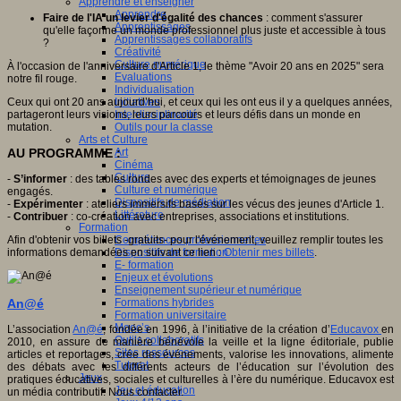
Apprendre et enseigner
Apprendre
Faire de l'IA un levier d'égalité des chances
: comment s'assurer
Apprentissages
qu'elle façonne un monde professionnel plus juste et accessible à tous
Apprentissages collaboratifs
?
Créativité
Culture numérique
À l'occasion de l'anniversaire d'Article 1, le thème "Avoir 20 ans en 2025" sera
Evaluations
notre fil rouge.
Individualisation
Ceux qui ont 20 ans aujourd’hui, et ceux qui les ont eus il y a quelques années,
Initiatives
partageront leurs visions, leurs parcours et leurs défis dans un monde en
Interdisciplinarité
mutation.
Outils pour la classe
Arts et Culture
AU PROGRAMME :
Art
Cinéma
Culture
-
S’informer
: des tables rondes avec des experts et témoignages de jeunes
Culture et numérique
engagés.
Dispositifs de médiation
-
Expérimenter
: ateliers immersifs basés sur les vécus des jeunes d'Article 1.
Littérature
-
Contribuer
: co-création avec entreprises, associations et institutions.
Formation
Afin d'obtenir vos billets -gratuits- pour l'événement, veuillez remplir toutes les
Compétences professionnelles
informations demandées en suivant ce lien :
Obtenir mes billets
.
Dispositifs de formation
E- formation
Enjeux et évolutions
Enseignement supérieur et numérique
An@é
Formations hybrides
Formation universitaire
Mooc’s
L’association
An@é
, fondée en 1996, à l’initiative de la création d’
Educavox
en
Outils collaboratifs
2010, en assure de manière bénévole la veille et la ligne éditoriale, publie
Sites ressources
articles et reportages, crée des événements, valorise les innovations, alimente
Tutorat
des débats avec les différents acteurs de l’éducation sur l’évolution des
Jeux
pratiques éducatives, sociales et culturelles à l’ère du numérique. Educavox est
Jeu et éducation
un média contributif. Nous contacter.