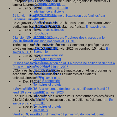
Sciences et techniques
Entreprise (JAE), reconnue d’utilité publique, organise le mercredi 21
Culture scientifique
janvier la première…
En savoir plus...
Développement durable
Jan 15 2026
Intelligence artificielle
Logiciels libres
21 janvier : Conférence "Bienaymé et l'extinction des familles" par
Métavers
Sandrine Dallaporta
Outils et logiciels
Le 21 janvier 2026 à 18h30 à la BnF à Paris - Site F-Mitterrand Grand
Réalité augmentée
auditorium, hall Est, quai François Mauriac, Paris…
En savoir plus...
Ressources sciences
Jan 08 2026
Robotique
Technologies
5 janvier /15 mai 2026 : Le concours Trophées des classes par le
Société
Ministère de l'Éducation nationale et la CNIL
Acteurs des territoires
Thématique de cette nouvelle édition : « Comment je protège ma vie
Ecole et structure
privée en ligne ? ». Du lundi 5 janvier 2026 au vendredi 15 mai…
En
Economie
savoir plus...
Ecosystème éducatif
Jan 07 2026
Génération internet
Handicap
L'Obvia s'associe à Simuvaction on AI : La prochaine édition se tiendra à
Mondialisation
Paris-Versailles du 22 au 27 mars 2026.
Normes scolaires
L'Obvia est heureux de s'associer à Simuvaction on AI, un programme
Regards sur l’Ecole
académique intensif réunissant des étudiantes et étudiants
Santé
universitaires de…
En savoir plus...
Société connectée
Dec 19 2025
Territoires et projets
Territoires
« Science infuse - À la rencontre des jeunes scientifiques » Mardi 27,
Europe
jeudi 29 et vendredi 30 janvier 2026
International
Cap sur 2026 : découvrez les Rendez-vous incontournables des élèves
Régions
à la Cité des Sciences. À l’occasion de cette édition spécialement…
En
Ruralité
savoir plus...
Territoires et projets
Dec 19 2025
Tiers lieux
Villes
Vendredi 9, samedi 10, dimanche 11 janvier - Salon de l'étudiant,