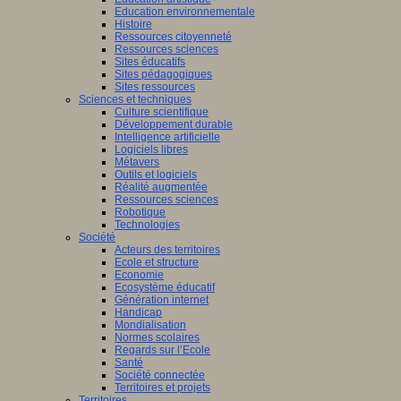
Education environnementale
Histoire
Ressources citoyenneté
Ressources sciences
Sites éducatifs
Sites pédagogiques
Sites ressources
Sciences et techniques
Culture scientifique
Développement durable
Intelligence artificielle
Logiciels libres
Métavers
Outils et logiciels
Réalité augmentée
Ressources sciences
Robotique
Technologies
Société
Acteurs des territoires
Ecole et structure
Economie
Ecosystème éducatif
Génération internet
Handicap
Mondialisation
Normes scolaires
Regards sur l’Ecole
Santé
Société connectée
Territoires et projets
Territoires