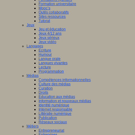
Formation universitaire
Mooc’s
Outils collaboratifs
Sites ressources
Tutorat
Jeux
Jeu et éducation
Jeux 4/12 ans
Jeux sérieux
Jeux vidéo
Langages
Ecriture
Humour
Langue orale
Langues vivantes
Lecture
Programmation
Médias
Compétences informationnelles
Culture des médias
Curation
Droits
Education aux médias
Information et nouveaux médias
Identité numérique
Internet responsable
Littératie numérique
Publication
Réseaux sociaux
Métiers
Entrepreneuriat
Entreprises