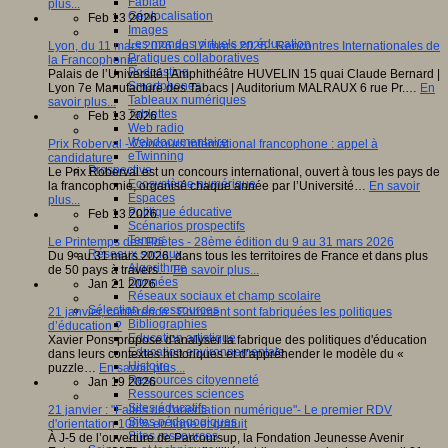
Fablab
plus...
Géolocalisation
Feb 13 2026
Images
Les mondes virtuels en éducation
Lyon, du 11 mars 2026 au 12 mars 2026 : Rencontres Internationales de
Pratiques collaboratives
la Francophonie
Podcasting
Palais de l’Université | Amphithéâtre HUVELIN 15 quai Claude Bernard |
Smartphones
Lyon 7e Manufacture des Tabacs | Auditorium MALRAUX 6 rue Pr.…
En
Tableaux numériques
savoir plus...
Tablettes
Feb 13 2026
Web radio
Webdocumentaire
Prix Roberval - Concours international francophone : appel à
eTwinning
candidature
Prospective
Le Prix Roberval est un concours international, ouvert à tous les pays de
Ecosystème numérique
la francophonie, organisé chaque année par l’Université…
En savoir
Espaces
plus...
Politique éducative
Feb 13 2026
Scénarios prospectifs
Temps
Le Printemps des Poètes - 28ème édition du 9 au 31 mars 2026
Réseaux sociaux
Du 9 au 31 mars 2026, dans tous les territoires de France et dans plus
Algorithme
de 50 pays à travers…
En savoir plus...
Données
Jan 21 2026
Réseaux sociaux et champ scolaire
Sélection de ressources
21 janvier, conférence : Comment sont fabriquées les politiques
Bibliographies
d’éducation ?
Education artistique
Xavier Pons propose d'analyser la fabrique des politiques d'éducation
Education environnementale
dans leurs contextes historiques et d’appréhender le modèle du «
Histoire
puzzle…
En savoir plus...
Ressources citoyenneté
Jan 19 2026
Ressources sciences
Sites éducatifs
21 janvier : "Faites de l'orientation numérique"- Le premier RDV
Sites pédagogiques
d'orientation 100% en ligne et gratuit
Sites ressources
À J-5 de l’ouverture de Parcoursup, la Fondation Jeunesse Avenir