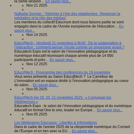
la 5ème session…
En savoir plus...
Nov 21 2025
Nathalie Sonnac - “Informer à l’ère des plateformes - Repenser la
médiation et le rôle des médias”
Les membres du collectif Educnum dont nous faisons partie se sont
engagés dans le cadre de l'Année européenne de l'éducation…
En
savoir plus...
Nov 14 2025
Educ@tech - Vendredi 21 novembre à 9h30 : De la juxtaposition à
l’interaction : comment penser l’école comme un organisme vivant ?
Educatech Expo est le salon de l’innovation pédagogique et du
numérique éducatif réunissant chaque année plus de 14 000
participants et près…
En savoir plus...
Nov 12 2025
Educ@tech : Programme des conférences du 19 novembre
Vous serez présents au Salon Educ@tech ? Le Carrefour de
L’innovation est un espace dédié à l’innovation pédagogique au coeur
du salon…
En savoir plus...
Nov 05 2025
Educ@tech les 19, 20, 21 novembre 2025 : « Conjuguer les
intelligences »
Educatech Expo : le salon de l’innovation pédagogique et du numérique
éducatif en format One to one, leader en Europe…
En savoir plus...
Nov 05 2025
Les Webinaires Educavox : Libertés & Informations
Dans le cadre de l'année 2025 de la citoyenneté numérique du Conseil
de l'Europe et en lien avec la EU…
En savoir plus...