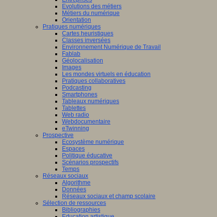
Evolutions des métiers
Métiers du numérique
Orientation
Pratiques numériques
Cartes heuristiques
Classes inversées
Environnement Numérique de Travail
Fablab
Géolocalisation
Images
Les mondes virtuels en éducation
Pratiques collaboratives
Podcasting
Smartphones
Tableaux numériques
Tablettes
Web radio
Webdocumentaire
eTwinning
Prospective
Ecosystème numérique
Espaces
Politique éducative
Scénarios prospectifs
Temps
Réseaux sociaux
Algorithme
Données
Réseaux sociaux et champ scolaire
Sélection de ressources
Bibliographies
Education artistique