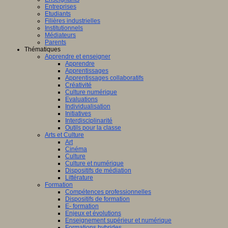
Entreprises
Etudiants
Filières industrielles
Institutionnels
Médiateurs
Parents
Thématiques
Apprendre et enseigner
Apprendre
Apprentissages
Apprentissages collaboratifs
Créativité
Culture numérique
Evaluations
Individualisation
Initiatives
Interdisciplinarité
Outils pour la classe
Arts et Culture
Art
Cinéma
Culture
Culture et numérique
Dispositifs de médiation
Littérature
Formation
Compétences professionnelles
Dispositifs de formation
E- formation
Enjeux et évolutions
Enseignement supérieur et numérique
Formations hybrides