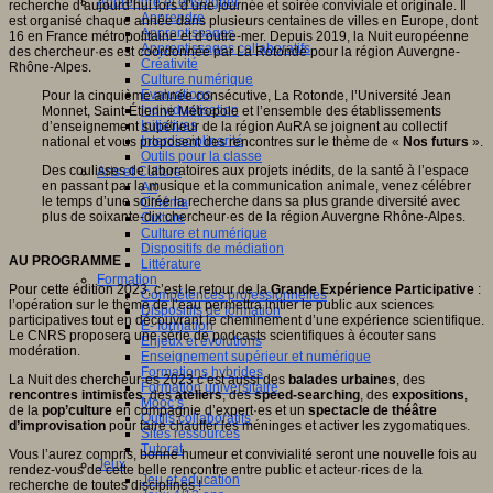
Apprendre et enseigner
recherche d’aujourd’hui lors d’une journée et soirée conviviale et originale. Il
Apprendre
est organisé chaque année dans plusieurs centaines de villes en Europe, dont
Apprentissages
16 en France métropolitaine et d’outre-mer. Depuis 2019, la Nuit européenne
Apprentissages collaboratifs
des chercheur·es est coordonnée par La Rotonde pour la région Auvergne-
Créativité
Rhône-Alpes.
Culture numérique
Evaluations
Pour la cinquième année consécutive, La Rotonde, l’Université Jean
Individualisation
Monnet, Saint-Étienne Métropole et l’ensemble des établissements
Initiatives
d’enseignement supérieur de la région AuRA se joignent au collectif
Interdisciplinarité
national et vous proposent des rencontres sur le thème de «
Nos futurs
».
Outils pour la classe
Des coulisses de laboratoires aux projets inédits, de la santé à l’espace
Arts et Culture
en passant par la musique et la communication animale, venez célébrer
Art
le temps d’une soirée la recherche dans sa plus grande diversité avec
Cinéma
plus de soixante-dix chercheur·es de la région Auvergne Rhône-Alpes.
Culture
Culture et numérique
Dispositifs de médiation
AU PROGRAMME
Littérature
Formation
Pour cette édition 2023, c’est le retour de la
Grande Expérience Participative
:
Compétences professionnelles
l’opération sur le thème de l’eau permettra initier le public aux sciences
Dispositifs de formation
participatives tout en découvrant le cheminement d’une expérience scientifique.
E- formation
Le CNRS proposera une série de podcasts scientifiques à écouter sans
Enjeux et évolutions
modération.
Enseignement supérieur et numérique
Formations hybrides
La Nuit des chercheur·es 2023 c’est aussi des
balades urbaines
, des
Formation universitaire
rencontres intimistes
, des
ateliers
, des
speed-searching
, des
expositions
,
Mooc’s
de la
pop’culture
en compagnie d’expert·es et un
spectacle de théâtre
Outils collaboratifs
d’improvisation
pour faire chauffer les méninges et activer les zygomatiques.
Sites ressources
Tutorat
Vous l’aurez compris, bonne humeur et convivialité seront une nouvelle fois au
Jeux
rendez-vous de cette belle rencontre entre public et acteur·rices de la
Jeu et éducation
recherche de toutes disciplines !