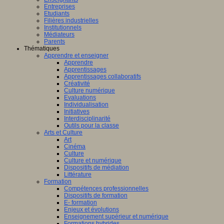
Entreprises
Etudiants
Filières industrielles
Institutionnels
Médiateurs
Parents
Thématiques
Apprendre et enseigner
Apprendre
Apprentissages
Apprentissages collaboratifs
Créativité
Culture numérique
Evaluations
Individualisation
Initiatives
Interdisciplinarité
Outils pour la classe
Arts et Culture
Art
Cinéma
Culture
Culture et numérique
Dispositifs de médiation
Littérature
Formation
Compétences professionnelles
Dispositifs de formation
E- formation
Enjeux et évolutions
Enseignement supérieur et numérique
Formations hybrides