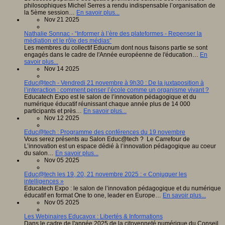
philosophiques Michel Serres a rendu indispensable l’organisation de
la 5ème session…
En savoir plus...
Nov 21 2025
Nathalie Sonnac - “Informer à l’ère des plateformes - Repenser la
médiation et le rôle des médias”
Les membres du collectif Educnum dont nous faisons partie se sont
engagés dans le cadre de l'Année européenne de l'éducation…
En
savoir plus...
Nov 14 2025
Educ@tech - Vendredi 21 novembre à 9h30 : De la juxtaposition à
l’interaction : comment penser l’école comme un organisme vivant ?
Educatech Expo est le salon de l’innovation pédagogique et du
numérique éducatif réunissant chaque année plus de 14 000
participants et près…
En savoir plus...
Nov 12 2025
Educ@tech : Programme des conférences du 19 novembre
Vous serez présents au Salon Educ@tech ? Le Carrefour de
L’innovation est un espace dédié à l’innovation pédagogique au coeur
du salon…
En savoir plus...
Nov 05 2025
Educ@tech les 19, 20, 21 novembre 2025 : « Conjuguer les
intelligences »
Educatech Expo : le salon de l’innovation pédagogique et du numérique
éducatif en format One to one, leader en Europe…
En savoir plus...
Nov 05 2025
Les Webinaires Educavox : Libertés & Informations
Dans le cadre de l'année 2025 de la citoyenneté numérique du Conseil