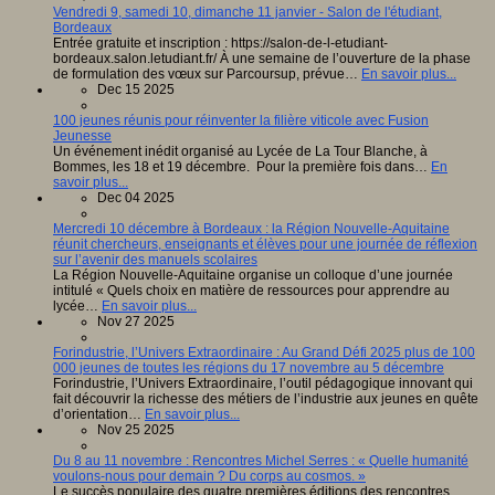
Vendredi 9, samedi 10, dimanche 11 janvier - Salon de l'étudiant,
Bordeaux
Entrée gratuite et inscription : https://salon-de-l-etudiant-
bordeaux.salon.letudiant.fr/ À une semaine de l’ouverture de la phase
de formulation des vœux sur Parcoursup, prévue…
En savoir plus...
Dec 15 2025
100 jeunes réunis pour réinventer la filière viticole avec Fusion
Jeunesse
Un événement inédit organisé au Lycée de La Tour Blanche, à
Bommes, les 18 et 19 décembre. Pour la première fois dans…
En
savoir plus...
Dec 04 2025
Mercredi 10 décembre à Bordeaux : la Région Nouvelle-Aquitaine
réunit chercheurs, enseignants et élèves pour une journée de réflexion
sur l’avenir des manuels scolaires
La Région Nouvelle-Aquitaine organise un colloque d’une journée
intitulé « Quels choix en matière de ressources pour apprendre au
lycée…
En savoir plus...
Nov 27 2025
Forindustrie, l’Univers Extraordinaire : Au Grand Défi 2025 plus de 100
000 jeunes de toutes les régions du 17 novembre au 5 décembre
Forindustrie, l’Univers Extraordinaire, l’outil pédagogique innovant qui
fait découvrir la richesse des métiers de l’industrie aux jeunes en quête
d’orientation…
En savoir plus...
Nov 25 2025
Du 8 au 11 novembre : Rencontres Michel Serres : « Quelle humanité
voulons-nous pour demain ? Du corps au cosmos. »
Le succès populaire des quatre premières éditions des rencontres