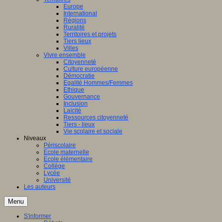
Europe
International
Régions
Ruralité
Territoires et projets
Tiers lieux
Villes
Vivre ensemble
Citoyenneté
Culture européenne
Démocratie
Egalité Hommes/Femmes
Ethique
Gouvernance
Inclusion
Laïcité
Ressources citoyenneté
Tiers - lieux
Vie scolaire et sociale
Niveaux
Périscolaire
Ecole maternelle
Ecole élémentaire
Collège
Lycée
Université
Les auteurs
Menu
S'informer