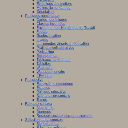
Evolutions des métiers
Métiers du numérique
Orientation
Pratiques numériques
Cartes heuristiques
Classes inversées
Environnement Numérique de Travail
Fablab
Géolocalisation
Images
Les mondes virtuels en éducation
Pratiques collaboratives
Podcasting
Smartphones
Tableaux numériques
Tablettes
Web radio
Webdocumentaire
eTwinning
Prospective
Ecosystème numérique
Espaces
Politique éducative
Scénarios prospectifs
Temps
Réseaux sociaux
Algorithme
Données
Réseaux sociaux et champ scolaire
Sélection de ressources
Bibliographies
Education artistique