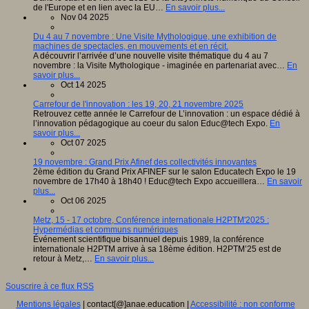
de l'Europe et en lien avec la EU…
En savoir plus...
Nov 04 2025
Du 4 au 7 novembre : Une Visite Mythologique, une exhibition de
machines de spectacles, en mouvements et en récit.
A découvrir l’arrivée d’une nouvelle visite thématique du 4 au 7
novembre : la Visite Mythologique - imaginée en partenariat avec…
En
savoir plus...
Oct 14 2025
Carrefour de l'innovation : les 19, 20, 21 novembre 2025
Retrouvez cette année le Carrefour de L’innovation : un espace dédié à
l’innovation pédagogique au coeur du salon Educ@tech Expo.
En
savoir plus...
Oct 07 2025
19 novembre : Grand Prix Afinef des collectivités innovantes
2ème édition du Grand Prix AFINEF sur le salon Educatech Expo le 19
novembre de 17h40 à 18h40 ! Educ@tech Expo accueillera…
En savoir
plus...
Oct 06 2025
Metz, 15 - 17 octobre, Conférence internationale H2PTM'2025 :
Hypermédias et communs numériques
Événement scientifique bisannuel depuis 1989, la conférence
internationale H2PTM arrive à sa 18ème édition. H2PTM’25 est de
retour à Metz,…
En savoir plus...
Souscrire à ce flux RSS
Mentions légales
| contact[@]anae.education |
Accessibilité : non conforme