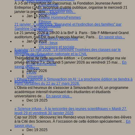
Vivre ensemble
À J-5 de l’ouverture de Parcoursup, la Fondation Jeunesse Avenir
Citoyenneté
Entreprise (JAE), reconnue d’utilité publique, organise le mercredi 21
Culture européenne
janvier la première…
En savoir plus...
Démocratie
Jan 15 2026
Egalité Hommes/Femmes
Ethique
21 janvier : Conférence "Bienaymé et l'extinction des familles" par
Gouvernance
Sandrine Dallaporta
Inclusion
Le 21 janvier 2026 à 18h30 à la BnF à Paris - Site F-Mitterrand Grand
Laïcité
auditorium, hall Est, quai François Mauriac, Paris…
En savoir plus...
Ressources citoyenneté
Jan 08 2026
Tiers - lieux
Vie scolaire et sociale
5 janvier /15 mai 2026 : Le concours Trophées des classes par le
Niveaux
Ministère de l'Éducation nationale et la CNIL
Périscolaire
Thématique de cette nouvelle édition : « Comment je protège ma vie
Ecole maternelle
privée en ligne ? ». Du lundi 5 janvier 2026 au vendredi 15 mai…
En
Ecole élémentaire
savoir plus...
Collège
Jan 07 2026
Lycée
Université
L'Obvia s'associe à Simuvaction on AI : La prochaine édition se tiendra à
Les auteurs
Paris-Versailles du 22 au 27 mars 2026.
L'Obvia est heureux de s'associer à Simuvaction on AI, un programme
académique intensif réunissant des étudiantes et étudiants
universitaires de…
En savoir plus...
Dec 19 2025
« Science infuse - À la rencontre des jeunes scientifiques » Mardi 27,
jeudi 29 et vendredi 30 janvier 2026
Cap sur 2026 : découvrez les Rendez-vous incontournables des élèves
à la Cité des Sciences. À l’occasion de cette édition spécialement…
En
savoir plus...
Dec 19 2025