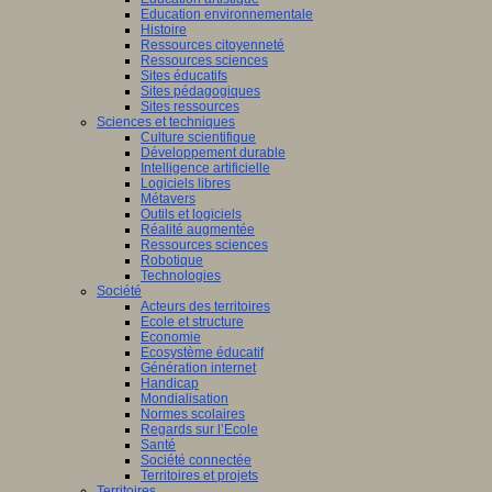
Education environnementale
Histoire
Ressources citoyenneté
Ressources sciences
Sites éducatifs
Sites pédagogiques
Sites ressources
Sciences et techniques
Culture scientifique
Développement durable
Intelligence artificielle
Logiciels libres
Métavers
Outils et logiciels
Réalité augmentée
Ressources sciences
Robotique
Technologies
Société
Acteurs des territoires
Ecole et structure
Economie
Ecosystème éducatif
Génération internet
Handicap
Mondialisation
Normes scolaires
Regards sur l’Ecole
Santé
Société connectée
Territoires et projets
Territoires