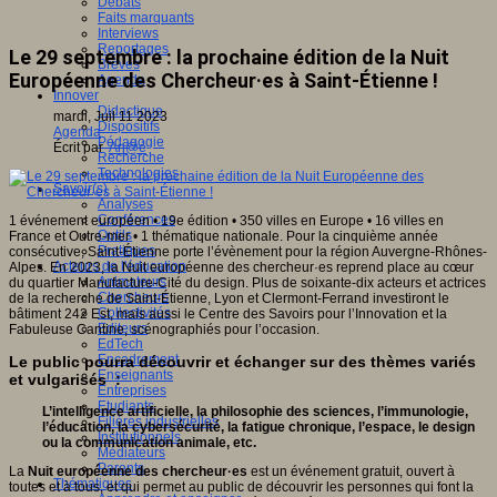
Débats
Faits marquants
Interviews
Reportages
Le 29 septembre : la prochaine édition de la Nuit
Brèves
Européenne des Chercheur·es à Saint-Étienne !
Agenda
Innover
Didactique
mardi, Juil 11 2023
Dispositifs
Agenda
Pédagogie
Écrit par
An@é
Recherche
Technologies
Savoir(s)
Analyses
Conférences
1 événement européen • 19e édition • 350 villes en Europe • 16 villes en
Outils
France et Outre-mer • 1 thématique nationale. Pour la cinquième année
Pratiques
consécutive, Saint-Étienne porte l’évènement pour la région Auvergne-Rhônes-
Acteurs de l'éducation
Alpes. En 2023, la Nuit européenne des chercheur·es reprend place au cœur
Animateurs
du quartier Manufacture-Cité du design. Plus de soixante-dix acteurs et actrices
Chercheurs
de la recherche de Saint-Étienne, Lyon et Clermont-Ferrand investiront le
Collectivités
bâtiment 242 Est, mais aussi le Centre des Savoirs pour l’Innovation et la
Editeurs
Fabuleuse Cantine, scénographiés pour l’occasion.
EdTech
Encadrement
Le public pourra découvrir et échanger sur des thèmes variés
Enseignants
et vulgarisés :
Entreprises
Etudiants
L’intelligence artificielle, la philosophie des sciences, l’immunologie,
Filières industrielles
l’éducation, la cybersécurité, la fatigue chronique, l’espace, le design
Institutionnels
ou la communication animale, etc.
Médiateurs
Parents
La
Nuit européenne des chercheur·es
est un événement gratuit, ouvert à
Thématiques
toutes et à tous, et qui permet au public de découvrir les personnes qui font la