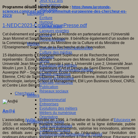
Jeux 4/12 ans
Jeux sérieux
Programme détaillé bientôt disponible :
https://www.larotonde-
Jeux vidéo
sciences.com/cest-au-programme/nuit-europeenne-des-chercheur-es-
Langages
2023/
Ecriture
Humour
1-NEDC2023-CommuniquePresse.pdf
Langue orale
Langues vivantes
Cet événement est organisé par La Rotonde en partenariat avec l’Université
Lecture
Jean Monnet et SaintÉtienne Métropole. Il bénéficie également d’un soutien de
Programmation
la Commission européenne, du Ministère de la Culture et du Ministère de
Médias
l’Enseignement Supérieur, de la Recherche et de l’Innovation.
Compétences informationnelles
Culture des médias
15 établissements d’Enseignement Supérieur et de Recherche seront
Curation
représentés : École Nationale Supérieure des Mines de Saint-Étienne,
Droits
Université Jean Monnet, Université Lyon 1, Université Lyon 2, Université Jean
Education aux médias
Moulin Lyon 3, École Supérieure d’Art et Design de Saint-Étienne, Clermont
Information et nouveaux médias
Auvergne INP – Sigma Clermont, École Nationale d’Ingénieurs de Saint-
Identité numérique
Etienne, CHU de Saint-Étienne, Télécom Saint-Étienne, Institut Universitaire de
Internet responsable
technologie, iaelyon School of Management, EM Lyon Business School, CNRS,
Littératie numérique
et Centre Léon Bérard.
Publication
Réseaux sociaux
Chercheurs
,
Métiers
Entrepreneuriat
Entreprises
Evolutions des métiers
An@é
Métiers du numérique
Orientation
L’association
An@é
, fondée en 1996, à l’initiative de la création d’
Educavox
en
Pratiques numériques
2010, en assure de manière bénévole la veille et la ligne éditoriale, publie
Cartes heuristiques
articles et reportages, crée des événements, valorise les innovations, alimente
Classes inversées
des débats avec les différents acteurs de l’éducation sur l’évolution des
Environnement Numérique de Travail
pratiques éducatives, sociales et culturelles à l’ère du numérique. Educavox est