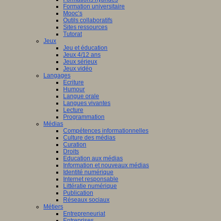
Formation universitaire
Mooc’s
Outils collaboratifs
Sites ressources
Tutorat
Jeux
Jeu et éducation
Jeux 4/12 ans
Jeux sérieux
Jeux vidéo
Langages
Ecriture
Humour
Langue orale
Langues vivantes
Lecture
Programmation
Médias
Compétences informationnelles
Culture des médias
Curation
Droits
Education aux médias
Information et nouveaux médias
Identité numérique
Internet responsable
Littératie numérique
Publication
Réseaux sociaux
Métiers
Entrepreneuriat
Entreprises