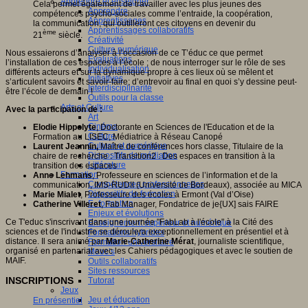
Apprendre et enseigner
Cela permet également de travailler avec les plus jeunes des
Apprendre
compétences psycho-sociales comme l’entraide, la coopération,
Apprentissages
la communication, qui outilleront ces citoyens en devenir du
Apprentissages collaboratifs
ème
21
siècle.
Créativité
Culture numérique
Nous essaierons d’analyser à l’occasion de ce T’éduc ce que permet
Evaluations
l’installation de ces espaces à l’école ; de nous interroger sur le rôle de ses
Individualisation
différents acteurs et sur la dynamique propre à ces lieux où se mêlent et
Initiatives
s’articulent savoirs et savoir-faire; d’entrevoir au final en quoi s’y dessine peut-
Interdisciplinarité
être l’école de demain !
Outils pour la classe
Arts et Culture
Avec la participation de :
Art
Cinéma
Elodie Hippolyte
, Doctorante en Sciences de l'Education et de la
Culture
Formation au LISEC, Médiatrice à Réseau Canopé
Culture et numérique
Laurent Jeannin,
Maître de conférences hors classe, Titulaire de la
Dispositifs de médiation
chaire de recherche : Transition2 : Des espaces en transition à la
Littérature
transition des espaces
Formation
Anne Lehmans
, Professeure en sciences de l’information et de la
Compétences professionnelles
communication, IMS-RUDII (Université de Bordeaux), associée au MICA
Dispositifs de formation
Marie Mialet
, Professeure des écoles à Ermont (Val d’Oise)
E- formation
Catherine Villeret
, Fab Manager, Fondatrice de je{UX] sais FAIRE
Enjeux et évolutions
Ce T'educ s'inscrivant dans une journée "FabLab à l'école" à la Cité des
Enseignement supérieur et numérique
sciences et de l'industrie se déroulera exceptionnellement en présentiel et à
Formations hybrides
distance. Il sera animé par
Marie-Catherine Mérat
, journaliste scientifique,
Formation universitaire
organisé en partenariat avec les Cahiers pédagogiques et avec le soutien de
Mooc’s
MAIF.
Outils collaboratifs
Sites ressources
INSCRIPTIONS
Tutorat
Jeux
Jeu et éducation
En présentiel