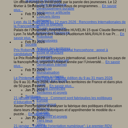
Sciences et techniques
Un débat européen inédit porté par la parole des jeunesses. Le 12
Culture scientifique
février à Strasbourg, 130 jeunes issus de programmes…
En savoir
Développement durable
plus...
Intelligence artificielle
Feb 13 2026
Logiciels libres
Métavers
Lyon, du 11 mars 2026 au 12 mars 2026 : Rencontres Internationales de
Outils et logiciels
la Francophonie
Réalité augmentée
Palais de l’Université | Amphithéâtre HUVELIN 15 quai Claude Bernard |
Ressources sciences
Lyon 7e Manufacture des Tabacs | Auditorium MALRAUX 6 rue Pr.…
En
Robotique
savoir plus...
Technologies
Feb 13 2026
Société
Acteurs des territoires
Prix Roberval - Concours international francophone : appel à
Ecole et structure
candidature
Economie
Le Prix Roberval est un concours international, ouvert à tous les pays de
Ecosystème éducatif
la francophonie, organisé chaque année par l’Université…
En savoir
Génération internet
plus...
Handicap
Feb 13 2026
Mondialisation
Normes scolaires
Le Printemps des Poètes - 28ème édition du 9 au 31 mars 2026
Regards sur l’Ecole
Du 9 au 31 mars 2026, dans tous les territoires de France et dans plus
Santé
de 50 pays à travers…
En savoir plus...
Société connectée
Jan 21 2026
Territoires et projets
Territoires
21 janvier, conférence : Comment sont fabriquées les politiques
Europe
d’éducation ?
International
Xavier Pons propose d'analyser la fabrique des politiques d'éducation
Régions
dans leurs contextes historiques et d’appréhender le modèle du «
Ruralité
puzzle…
En savoir plus...
Territoires et projets
Jan 19 2026
Tiers lieux
Villes
21 janvier : "Faites de l'orientation numérique"- Le premier RDV