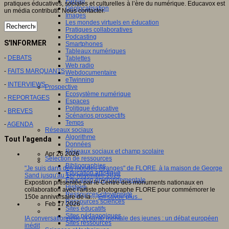
Fablab
pratiques éducatives, sociales et culturelles à l’ère du numérique. Educavox est
Géolocalisation
un média contributif. Nous contacter.
Images
Les mondes virtuels en éducation
Pratiques collaboratives
Podcasting
S'INFORMER
Smartphones
Tableaux numériques
-
DEBATS
Tablettes
Web radio
-
FAITS MARQUANTS
Webdocumentaire
eTwinning
-
INTERVIEWS
Prospective
Ecosystème numérique
-
REPORTAGES
Espaces
Politique éducative
-
BREVES
Scénarios prospectifs
Temps
-
AGENDA
Réseaux sociaux
Algorithme
Tout l'agenda
Données
Réseaux sociaux et champ scolaire
Apr 26 2026
Sélection de ressources
Bibliographies
"Je suis dans des mondes étranges" de FLORE, à la maison de George
Education artistique
Sand jusqu'au 1er novembre 2026
Education environnementale
Expostion présentée par le Centre des monuments nationaux en
Histoire
collaboration avec l'artiste photographe FLORE pour commémorer le
Ressources citoyenneté
150e anniversaire de la…
En savoir plus...
Ressources sciences
Feb 17 2026
Sites éducatifs
Sites pédagogiques
IA conversationnelle et santé mentale des jeunes : un débat européen
Sites ressources
inédit