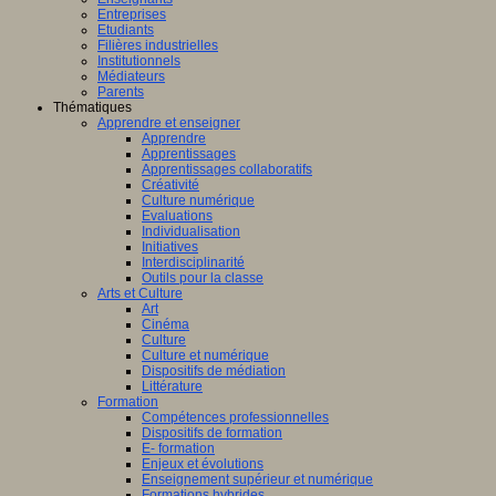
Entreprises
Etudiants
Filières industrielles
Institutionnels
Médiateurs
Parents
Thématiques
Apprendre et enseigner
Apprendre
Apprentissages
Apprentissages collaboratifs
Créativité
Culture numérique
Evaluations
Individualisation
Initiatives
Interdisciplinarité
Outils pour la classe
Arts et Culture
Art
Cinéma
Culture
Culture et numérique
Dispositifs de médiation
Littérature
Formation
Compétences professionnelles
Dispositifs de formation
E- formation
Enjeux et évolutions
Enseignement supérieur et numérique
Formations hybrides