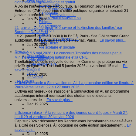
Vivre ensemble
d'orientation 100% en ligne et gratuit
Citoyenneté
À J-5 de l’ouverture de Parcoursup, la Fondation Jeunesse Avenir
Culture européenne
Entreprise (JAE), reconnue d’utilité publique, organise le mercredi 21
Démocratie
janvier la première…
En savoir plus...
Egalité Hommes/Femmes
Jan 15 2026
Ethique
Gouvernance
21 janvier : Conférence "Bienaymé et l'extinction des familles" par
Inclusion
Sandrine Dallaporta
Laïcité
Le 21 janvier 2026 à 18h30 à la BnF à Paris - Site F-Mitterrand Grand
Ressources citoyenneté
auditorium, hall Est, quai François Mauriac, Paris…
En savoir plus...
Tiers - lieux
Jan 08 2026
Vie scolaire et sociale
Niveaux
5 janvier /15 mai 2026 : Le concours Trophées des classes par le
Périscolaire
Ministère de l'Éducation nationale et la CNIL
Ecole maternelle
Thématique de cette nouvelle édition : « Comment je protège ma vie
Ecole élémentaire
privée en ligne ? ». Du lundi 5 janvier 2026 au vendredi 15 mai…
En
Collège
savoir plus...
Lycée
Jan 07 2026
Université
Les auteurs
L'Obvia s'associe à Simuvaction on AI : La prochaine édition se tiendra à
Paris-Versailles du 22 au 27 mars 2026.
L'Obvia est heureux de s'associer à Simuvaction on AI, un programme
académique intensif réunissant des étudiantes et étudiants
universitaires de…
En savoir plus...
Dec 19 2025
« Science infuse - À la rencontre des jeunes scientifiques » Mardi 27,
jeudi 29 et vendredi 30 janvier 2026
Cap sur 2026 : découvrez les Rendez-vous incontournables des élèves
à la Cité des Sciences. À l’occasion de cette édition spécialement…
En
savoir plus...
Dec 19 2025