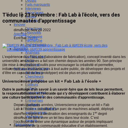
Débats
Faits marquants
Interviews
Reportages
T'éduc le 23 novembre : Fab Lab à l'école, vers des
Brèves
communautés d'apprentissage
Agenda
Innover
Didactique
dimanche, Nov 20 2022
Dispositifs
Agenda
Pédagogie
Écrit par
An@é
Recherche
Technologies
Savoir(s)
Analyses
Conférences
L’expérience des FabLabs (laboratoire de fabrication), concept inventé dans les
Outils
universités américaines a fait son chemin depuis les années 90. Son principe
Pratiques
(de mise à disposition d’outils pour encourager la créativité et permettre,
Acteurs de l'éducation
initialement aux étudiants, puis à tout autre public, de développer des projets et
Animateurs
d’être en capacité de les prototyper) est de plus en plus valorisé.
Chercheurs
Collectivités
Universcience propose un kit « Fab Lab à l’école »
Editeurs
EdTech
Outre le passage d’un savoir à un savoir-faire que de tels lieux permettent,
Encadrement
la responsabilisation et l’entraide qui s’y développent contribuent à élaborer
Enseignants
une culture participative et des communautés d’apprentissage.
Entreprises
Etudiants
Depuis quelques années, Universcience propose un kit « Fab
Filières industrielles
Lab à l’école » constitué d’un parc de machines adapté, déployé
Institutionnels
er
dans les régions à destination des enseignants du 1
degré
Médiateurs
désireux de faire vivre un tel lieu dans leur école. C’est
Parents
l’occasion de créer une dynamique autour de projets impliquant
Thématiques
l’ensemble de la communauté éducative d’un établissement.