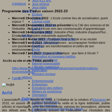
Jeux 4/12 ans
A distance
Jeux sérieux
Jeux vidéo
Programme des T'educ saison 2022-23
Langages
Ecriture
Humour
Mercredi 19 octobre 2022
:
L'école comme lieu de socialisation, quels
Langue orale
enjeux ?
Langues vivantes
Mercredi 23 novembre 2022 en présentiel
à la Cité des sciences et de
Lecture
l'industrie :
FabLab à l’école vers des communautés d’apprentissage.
Programmation
Mercredi 14 décembre 2022
:
Industrie d'hier, industrie d'aujourd'hui...
Médias
Enseigner l'évolution industrielle aujourd'hui.
Compétences informationnelles
Mercredi 8 février 2023
:
Pratiquer l'oral à l'école et au musée.
Culture des médias
Mercredi 5 avril 2023
: Métamorphoses : accompagner l'enfant dans
Curation
son questionnement sur ses transformations et celles de son
Droits
environnement.
Education aux médias
Mercredi 7 juin 2023
:
Urgence climatique : que faire à l'école ?
Information et nouveaux médias
Identité numérique
Accès au site et aux T'éduc passés
Internet responsable
Littératie numérique
https://www.cite-sciences.fr/fr/vous-etes/enseignants/formations-
Publication
et-projets/teduc?
Réseaux sociaux
Métiers
Fablab
,
Entrepreneuriat
Entreprises
Evolutions des métiers
Métiers du numérique
An@é
Orientation
Pratiques numériques
L’association
An@é
, fondée en 1996, à l’initiative de la création d’
Educavox
en
Cartes heuristiques
2010, en assure de manière bénévole la veille et la ligne éditoriale, publie
Classes inversées
articles et reportages, crée des événements, valorise les innovations, alimente
Environnement Numérique de Travail
des débats avec les différents acteurs de l’éducation sur l’évolution des