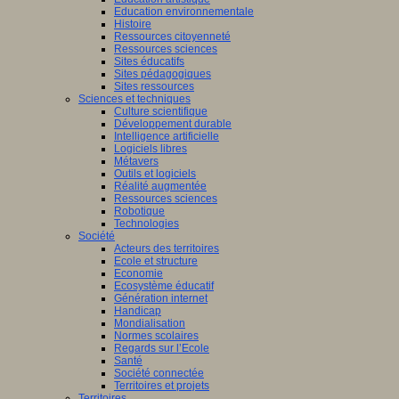
Education environnementale
Histoire
Ressources citoyenneté
Ressources sciences
Sites éducatifs
Sites pédagogiques
Sites ressources
Sciences et techniques
Culture scientifique
Développement durable
Intelligence artificielle
Logiciels libres
Métavers
Outils et logiciels
Réalité augmentée
Ressources sciences
Robotique
Technologies
Société
Acteurs des territoires
Ecole et structure
Economie
Ecosystème éducatif
Génération internet
Handicap
Mondialisation
Normes scolaires
Regards sur l’Ecole
Santé
Société connectée
Territoires et projets
Territoires