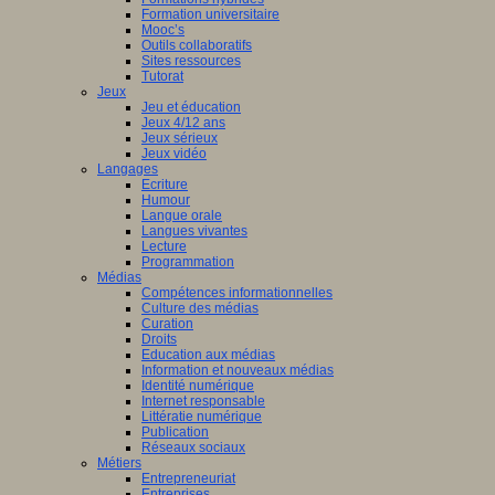
Formation universitaire
Mooc’s
Outils collaboratifs
Sites ressources
Tutorat
Jeux
Jeu et éducation
Jeux 4/12 ans
Jeux sérieux
Jeux vidéo
Langages
Ecriture
Humour
Langue orale
Langues vivantes
Lecture
Programmation
Médias
Compétences informationnelles
Culture des médias
Curation
Droits
Education aux médias
Information et nouveaux médias
Identité numérique
Internet responsable
Littératie numérique
Publication
Réseaux sociaux
Métiers
Entrepreneuriat
Entreprises