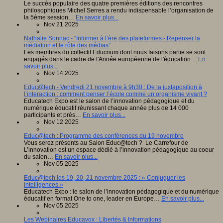
Le succès populaire des quatre premières éditions des rencontres
philosophiques Michel Serres a rendu indispensable l’organisation de
la 5ème session…
En savoir plus...
Nov 21 2025
Nathalie Sonnac - “Informer à l’ère des plateformes - Repenser la
médiation et le rôle des médias”
Les membres du collectif Educnum dont nous faisons partie se sont
engagés dans le cadre de l'Année européenne de l'éducation…
En
savoir plus...
Nov 14 2025
Educ@tech - Vendredi 21 novembre à 9h30 : De la juxtaposition à
l’interaction : comment penser l’école comme un organisme vivant ?
Educatech Expo est le salon de l’innovation pédagogique et du
numérique éducatif réunissant chaque année plus de 14 000
participants et près…
En savoir plus...
Nov 12 2025
Educ@tech : Programme des conférences du 19 novembre
Vous serez présents au Salon Educ@tech ? Le Carrefour de
L’innovation est un espace dédié à l’innovation pédagogique au coeur
du salon…
En savoir plus...
Nov 05 2025
Educ@tech les 19, 20, 21 novembre 2025 : « Conjuguer les
intelligences »
Educatech Expo : le salon de l’innovation pédagogique et du numérique
éducatif en format One to one, leader en Europe…
En savoir plus...
Nov 05 2025
Les Webinaires Educavox : Libertés & Informations