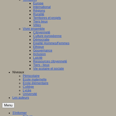
Europe
International
Régions
Ruralité
Territoires et projets
Tiers lieux
Villes
Vivre ensemble
Citoyenneté
Culture européenne
Démocratie
Egalité Hommes/Femmes
Ethique
Gouvernance
Inclusion
Laïcité
Ressources citoyenneté
Tiers - lieux
Vie scolaire et sociale
Niveaux
Périscolaire
Ecole maternelle
Ecole élémentaire
Collège
Lycée
Université
Les auteurs
Menu
S'informer