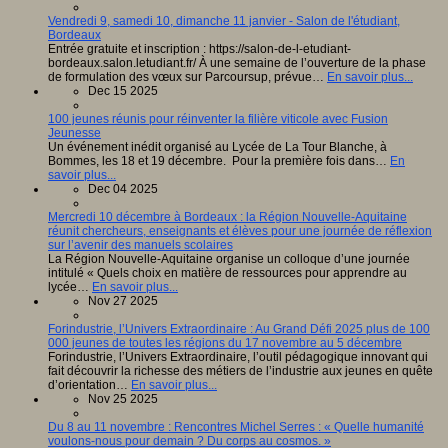
Vendredi 9, samedi 10, dimanche 11 janvier - Salon de l'étudiant,
Bordeaux
Entrée gratuite et inscription : https://salon-de-l-etudiant-
bordeaux.salon.letudiant.fr/ À une semaine de l’ouverture de la phase
de formulation des vœux sur Parcoursup, prévue…
En savoir plus...
Dec 15 2025
100 jeunes réunis pour réinventer la filière viticole avec Fusion
Jeunesse
Un événement inédit organisé au Lycée de La Tour Blanche, à
Bommes, les 18 et 19 décembre. Pour la première fois dans…
En
savoir plus...
Dec 04 2025
Mercredi 10 décembre à Bordeaux : la Région Nouvelle-Aquitaine
réunit chercheurs, enseignants et élèves pour une journée de réflexion
sur l’avenir des manuels scolaires
La Région Nouvelle-Aquitaine organise un colloque d’une journée
intitulé « Quels choix en matière de ressources pour apprendre au
lycée…
En savoir plus...
Nov 27 2025
Forindustrie, l’Univers Extraordinaire : Au Grand Défi 2025 plus de 100
000 jeunes de toutes les régions du 17 novembre au 5 décembre
Forindustrie, l’Univers Extraordinaire, l’outil pédagogique innovant qui
fait découvrir la richesse des métiers de l’industrie aux jeunes en quête
d’orientation…
En savoir plus...
Nov 25 2025
Du 8 au 11 novembre : Rencontres Michel Serres : « Quelle humanité
voulons-nous pour demain ? Du corps au cosmos. »