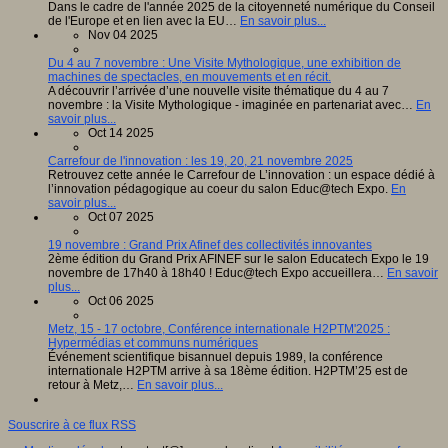
Dans le cadre de l'année 2025 de la citoyenneté numérique du Conseil
de l'Europe et en lien avec la EU…
En savoir plus...
Nov 04 2025
Du 4 au 7 novembre : Une Visite Mythologique, une exhibition de
machines de spectacles, en mouvements et en récit.
A découvrir l’arrivée d’une nouvelle visite thématique du 4 au 7
novembre : la Visite Mythologique - imaginée en partenariat avec…
En
savoir plus...
Oct 14 2025
Carrefour de l'innovation : les 19, 20, 21 novembre 2025
Retrouvez cette année le Carrefour de L’innovation : un espace dédié à
l’innovation pédagogique au coeur du salon Educ@tech Expo.
En
savoir plus...
Oct 07 2025
19 novembre : Grand Prix Afinef des collectivités innovantes
2ème édition du Grand Prix AFINEF sur le salon Educatech Expo le 19
novembre de 17h40 à 18h40 ! Educ@tech Expo accueillera…
En savoir
plus...
Oct 06 2025
Metz, 15 - 17 octobre, Conférence internationale H2PTM'2025 :
Hypermédias et communs numériques
Événement scientifique bisannuel depuis 1989, la conférence
internationale H2PTM arrive à sa 18ème édition. H2PTM’25 est de
retour à Metz,…
En savoir plus...
Souscrire à ce flux RSS