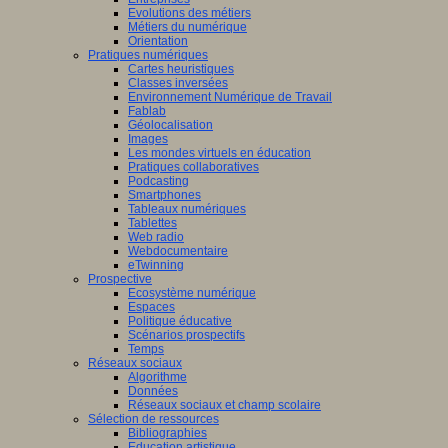
Evolutions des métiers
Métiers du numérique
Orientation
Pratiques numériques
Cartes heuristiques
Classes inversées
Environnement Numérique de Travail
Fablab
Géolocalisation
Images
Les mondes virtuels en éducation
Pratiques collaboratives
Podcasting
Smartphones
Tableaux numériques
Tablettes
Web radio
Webdocumentaire
eTwinning
Prospective
Ecosystème numérique
Espaces
Politique éducative
Scénarios prospectifs
Temps
Réseaux sociaux
Algorithme
Données
Réseaux sociaux et champ scolaire
Sélection de ressources
Bibliographies
Education artistique