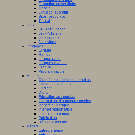
Formation universitaire
Mooc’s
Outils collaboratifs
Sites ressources
Tutorat
Jeux
Jeu et éducation
Jeux 4/12 ans
Jeux sérieux
Jeux vidéo
Langages
Ecriture
Humour
Langue orale
Langues vivantes
Lecture
Programmation
Médias
Compétences informationnelles
Culture des médias
Curation
Droits
Education aux médias
Information et nouveaux médias
Identité numérique
Internet responsable
Littératie numérique
Publication
Réseaux sociaux
Métiers
Entrepreneuriat
Entreprises