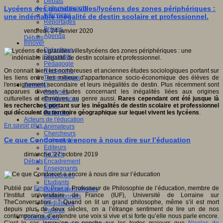
Débats
Faits marquants
Lycéens des grandes villes/lycéens des zones périphériques :
Interviews
une indéniable inégalité de destin scolaire et professionnel.
Reportages
Brèves
vendredi, 24 janvier 2020
Agenda
Débats
Innover
Didactique
Dispositifs
Pédagogie
Recherche
On connait bien les nombreuses et anciennes études sociologiques portant sur
Technologies
les liens entre les milieux d'appartenance socio-économique des élèves de
Savoir(s)
l'enseignement secondaire et leurs inégalités de destin. Plus récemment sont
Analyses
apparues diverses études concernant les inégalités liées aux origines
Conférences
culturelles et ethniques, au genre aussi.
Rares cependant ont été jusque là
Outils
les recherches portant sur les inégalités de destin scolaire et professionnel
Pratiques
qui découlent du territoire géographique sur lequel vivent les lycéens
.
Acteurs de l'éducation
En savoir plus...
Animateurs
Chercheurs
Ce que Condorcet a encore à nous dire sur l’éducation
Collectivités
Editeurs
EdTech
dimanche, 27 octobre 2019
Encadrement
Débats
Enseignants
Entreprises
Etudiants
Publié par
Eirick Prairat,
Professeur de Philosophie de l’éducation, membre de
Filières industrielles
l’Institut universitaire de France (IUF), Université de Lorraine sur
Institutionnels
TheConversation : " Quand on lit un grand philosophe, même s’il est mort
Médiateurs
depuis plus de deux siècles, on a l’étrange sentiment de lire un de nos
Parents
contemporains, d’entendre une voix si vive et si forte qu’elle nous parle encore.
Thématiques