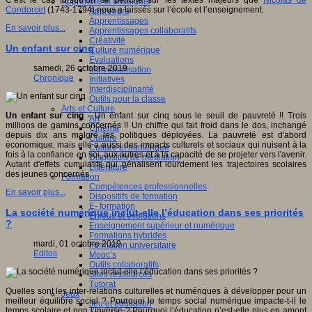
C’est le cas lorsqu’on se penche sur les textes majeurs que
Nicolas de
Apprendre et enseigner
Condorcet
(1743-1794) nous a laissés sur l’école et l’enseignement.
Apprendre
Apprentissages
En savoir plus...
Apprentissages collaboratifs
Créativité
Un enfant sur cinq
Culture numérique
Evaluations
samedi, 26 octobre 2019
Individualisation
Chronique
Initiatives
Interdisciplinarité
Outils pour la classe
Arts et Culture
Un enfant sur cinq -
Un enfant sur cinq sous le seuil de pauvreté !! Trois
Art
millions de gamins concernés !! Un chiffre qui fait froid dans le dos, inchangé
Cinéma
depuis dix ans malgré les politiques déployées. La pauvreté est d'abord
Culture
économique, mais elle a aussi des impacts culturels et sociaux qui nuisent à la
Culture et numérique
fois à la confiance en soi, aux autres et à la capacité de se projeter vers l'avenir.
Dispositifs de médiation
Autant d'effets cumulatifs qui pénalisent lourdement les trajectoires scolaires
Littérature
des jeunes concernés.
Formation
Compétences professionnelles
En savoir plus...
Dispositifs de formation
E- formation
La société numérique inclut-elle l’éducation dans ses priorités
Enjeux et évolutions
?
Enseignement supérieur et numérique
Formations hybrides
mardi, 01 octobre 2019
Formation universitaire
Editos
Mooc’s
Outils collaboratifs
Sites ressources
Tutorat
Quelles sont les inter-relations culturelles et numériques à développer pour un
Jeux
meilleur équilibre social ? Pourquoi le temps social numérique impacte-t-il le
Jeu et éducation
temps scolaire et non l’inverse ? Pourquoi l’éducation n’est-elle plus en amont