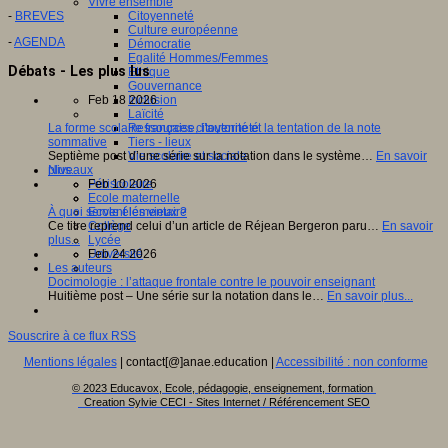
Vivre ensemble
-
BREVES
Citoyenneté
Culture européenne
-
AGENDA
Démocratie
Egalité Hommes/Femmes
Débats - Les plus lus
Ethique
Gouvernance
Feb 18 2026
Inclusion
Laïcité
La forme scolaire française, l’autorité et la tentation de la note
Ressources citoyenneté
sommative
Tiers - lieux
Septième post d’une série sur la notation dans le système…
En savoir
Vie scolaire et sociale
plus...
Niveaux
Feb 10 2026
Périscolaire
Ecole maternelle
À quoi servent les vieux ?
Ecole élémentaire
Ce titre reprend celui d’un article de Réjean Bergeron paru…
En savoir
Collège
plus...
Lycée
Feb 24 2026
Université
Les auteurs
Docimologie : l’attaque frontale contre le pouvoir enseignant
Huitième post – Une série sur la notation dans le…
En savoir plus...
Souscrire à ce flux RSS
Mentions légales
| contact[@]anae.education |
Accessibilité : non conforme
© 2023 Educavox, Ecole, pédagogie, enseignement, formation
Creation Sylvie CECI - Sites Internet / Référencement SEO