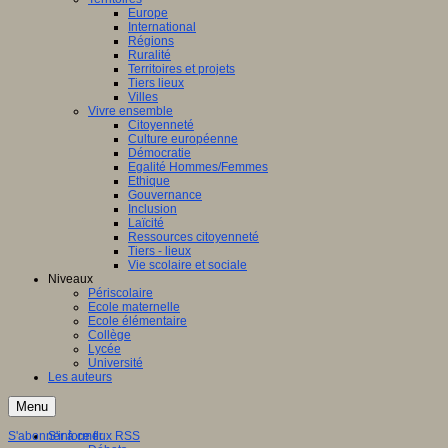
Europe
International
Régions
Ruralité
Territoires et projets
Tiers lieux
Villes
Vivre ensemble
Citoyenneté
Culture européenne
Démocratie
Egalité Hommes/Femmes
Ethique
Gouvernance
Inclusion
Laïcité
Ressources citoyenneté
Tiers - lieux
Vie scolaire et sociale
Niveaux
Périscolaire
Ecole maternelle
Ecole élémentaire
Collège
Lycée
Université
Les auteurs
Menu
S'abonner à ce flux RSS
S'informer