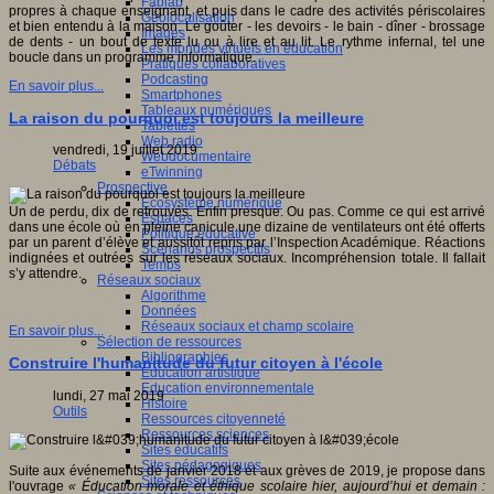
Fablab
propres à chaque enseignant, et puis dans le cadre des activités périscolaires
Géolocalisation
et bien entendu à la maison. Le goûter - les devoirs - le bain - dîner - brossage
Images
de dents - un bout de texte lu ou à lire et au lit. Le rythme infernal, tel une
Les mondes virtuels en éducation
boucle dans un programme informatique.
Pratiques collaboratives
Podcasting
En savoir plus...
Smartphones
Tableaux numériques
La raison du pourquoi est toujours la meilleure
Tablettes
Web radio
vendredi, 19 juillet 2019
Webdocumentaire
Débats
eTwinning
Prospective
Ecosystème numérique
Un de perdu, dix de retrouvés. Enfin presque. Ou pas. Comme ce qui est arrivé
Espaces
dans une école où en pleine canicule une dizaine de ventilateurs ont été offerts
Politique éducative
par un parent d’élève et aussitôt repris par l’Inspection Académique. Réactions
Scénarios prospectifs
indignées et outrées sur les réseaux sociaux. Incompréhension totale. Il fallait
Temps
s’y attendre.
Réseaux sociaux
Algorithme
Données
Réseaux sociaux et champ scolaire
En savoir plus...
Sélection de ressources
Bibliographies
Construire l'humanitude du futur citoyen à l'école
Education artistique
Education environnementale
lundi, 27 mai 2019
Histoire
Outils
Ressources citoyenneté
Ressources sciences
Sites éducatifs
Sites pédagogiques
Suite aux événements de janvier 2018 et aux grèves de 2019, je propose dans
Sites ressources
l'ouvrage
« Éducation morale et éthique scolaire hier, aujourd’hui et demain :