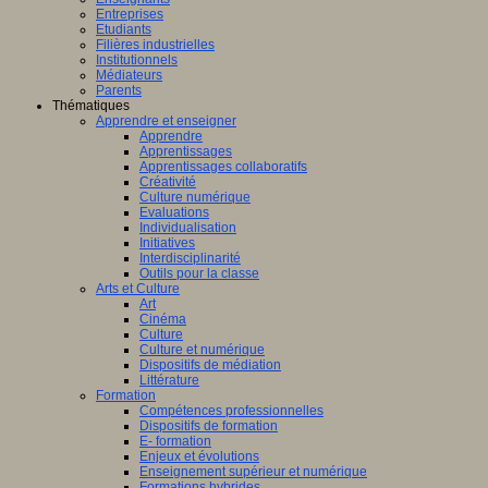
Entreprises
Etudiants
Filières industrielles
Institutionnels
Médiateurs
Parents
Thématiques
Apprendre et enseigner
Apprendre
Apprentissages
Apprentissages collaboratifs
Créativité
Culture numérique
Evaluations
Individualisation
Initiatives
Interdisciplinarité
Outils pour la classe
Arts et Culture
Art
Cinéma
Culture
Culture et numérique
Dispositifs de médiation
Littérature
Formation
Compétences professionnelles
Dispositifs de formation
E- formation
Enjeux et évolutions
Enseignement supérieur et numérique
Formations hybrides