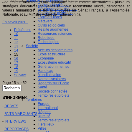
Sciences et techniques
une éthique minimale et une spiritualité laïque comme alternatives »
plusieurs
Culture scientifique
stratégies éducatives nouvelles (a) pour reconstruire laïcité, démocratie et
Développement durable
valeurs humanistes. Je les ai envoyées au Sénat Français, à l’Assemblée
Intelligence artificielle
Nationale, et au Ministre Actuel de l’Éducation (i).
Logiciels libres
Métavers
En savoir plus...
Outils et logiciels
Réalité augmentée
Précédent
Ressources sciences
10
Robotique
11
Technologies
12
Société
13
Acteurs des territoires
14
Ecole et structure
15
Economie
16
Ecosystème éducatif
17
Génération internet
18
Handicap
19
Mondialisation
Suivant
Normes scolaires
Page 15 sur 52
Regards sur l’Ecole
Santé
Société connectée
Territoires et projets
S'INFORMER
Territoires
Europe
-
DEBATS
International
Régions
-
FAITS MARQUANTS
Ruralité
Territoires et projets
-
INTERVIEWS
Tiers lieux
Villes
-
REPORTAGES