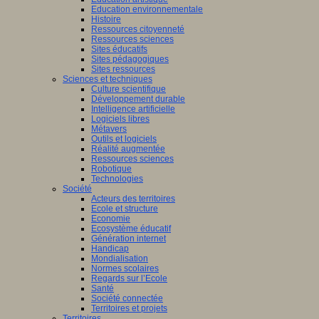
Education environnementale
Histoire
Ressources citoyenneté
Ressources sciences
Sites éducatifs
Sites pédagogiques
Sites ressources
Sciences et techniques
Culture scientifique
Développement durable
Intelligence artificielle
Logiciels libres
Métavers
Outils et logiciels
Réalité augmentée
Ressources sciences
Robotique
Technologies
Société
Acteurs des territoires
Ecole et structure
Economie
Ecosystème éducatif
Génération internet
Handicap
Mondialisation
Normes scolaires
Regards sur l’Ecole
Santé
Société connectée
Territoires et projets
Territoires