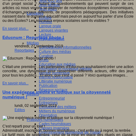
Jeux 4/12 ans
d’un projet social ? Autant de questionnements qui peuvent surgir de ces
Jeux sérieux
articles où nous voyons se déployer de nombreux écosystèmes économiques,
Jeux vidéo
d’échanges sociaux différents, de propositions pédagogiques. Des initiatives
Langages
naissent dans le domaine éducatif mais peut-on aujourd’hui parler d’une École
Ecriture
ou des Écoles? Les nouveaux enjeux scolaires sont-ils visibles ?
Humour
Langue orale
En savoir plus...
Langues vivantes
Lecture
Educnum : Reportage photo !
Programmation
Médias
vendredi, 27 septembre 2019
Compétences informationnelles
Reportages
Culture des médias
Curation
Droits
Education aux médias
C'était une première ..Les partenaires d'Educnum souhaitaient créer une action
Information et nouveaux médias
concrète, une dynamique pour rassembler différents acteurs, offrir des jeux
Identité numérique
pour tous les publics....Et alors, que s'est -il passé ? Voici quelques images...
Internet responsable
Littératie numérique
En savoir plus...
Publication
Réseaux sociaux
Une expérience inédite et ludique sur la citoyenneté
Métiers
numérique !
Entrepreneuriat
Entreprises
lundi, 02 septembre 2019
Evolutions des métiers
Editos
Métiers du numérique
Orientation
Pratiques numériques
Cartes heuristiques
C'est reparti pour un tour !
Classes inversées
Administratif, inscription, bonnes résolutions : c'est enfin ou à regret, la rentrée.
Environnement Numérique de Travail
Le furtif mois de septembre, celui de la mise en place des rituels en classe,