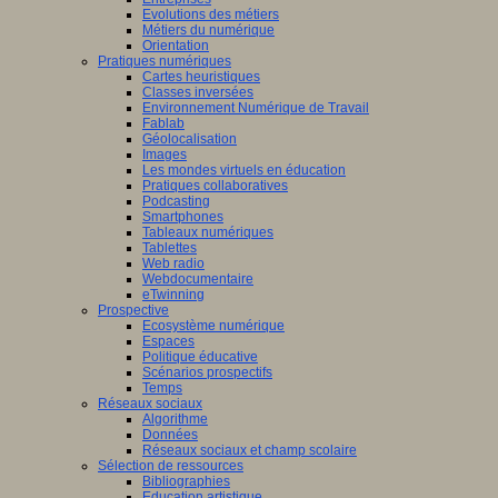
Evolutions des métiers
Métiers du numérique
Orientation
Pratiques numériques
Cartes heuristiques
Classes inversées
Environnement Numérique de Travail
Fablab
Géolocalisation
Images
Les mondes virtuels en éducation
Pratiques collaboratives
Podcasting
Smartphones
Tableaux numériques
Tablettes
Web radio
Webdocumentaire
eTwinning
Prospective
Ecosystème numérique
Espaces
Politique éducative
Scénarios prospectifs
Temps
Réseaux sociaux
Algorithme
Données
Réseaux sociaux et champ scolaire
Sélection de ressources
Bibliographies
Education artistique