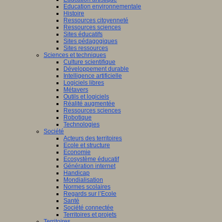
Education environnementale
Histoire
Ressources citoyenneté
Ressources sciences
Sites éducatifs
Sites pédagogiques
Sites ressources
Sciences et techniques
Culture scientifique
Développement durable
Intelligence artificielle
Logiciels libres
Métavers
Outils et logiciels
Réalité augmentée
Ressources sciences
Robotique
Technologies
Société
Acteurs des territoires
Ecole et structure
Economie
Ecosystème éducatif
Génération internet
Handicap
Mondialisation
Normes scolaires
Regards sur l’Ecole
Santé
Société connectée
Territoires et projets
Territoires