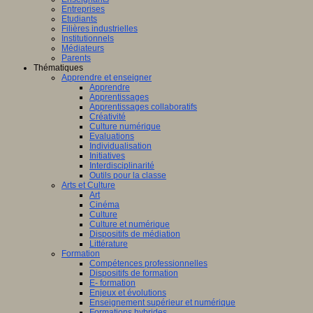
Entreprises
Etudiants
Filières industrielles
Institutionnels
Médiateurs
Parents
Thématiques
Apprendre et enseigner
Apprendre
Apprentissages
Apprentissages collaboratifs
Créativité
Culture numérique
Evaluations
Individualisation
Initiatives
Interdisciplinarité
Outils pour la classe
Arts et Culture
Art
Cinéma
Culture
Culture et numérique
Dispositifs de médiation
Littérature
Formation
Compétences professionnelles
Dispositifs de formation
E- formation
Enjeux et évolutions
Enseignement supérieur et numérique
Formations hybrides