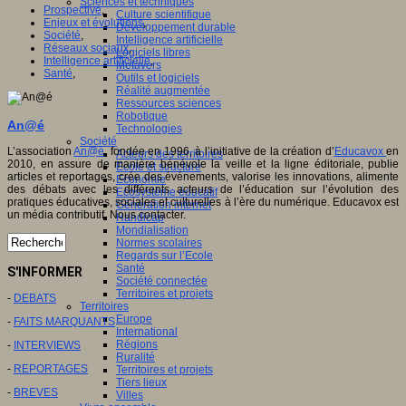
Sciences et techniques
Prospective
,
Culture scientifique
Enjeux et évolutions
,
Développement durable
Société
,
Intelligence artificielle
Réseaux sociaux
,
Logiciels libres
Intelligence artificielle
,
Métavers
Santé
,
Outils et logiciels
Réalité augmentée
Ressources sciences
Robotique
An@é
Technologies
Société
L’association
An@é
, fondée en 1996, à l’initiative de la création d’
Educavox
en
Acteurs des territoires
2010, en assure de manière bénévole la veille et la ligne éditoriale, publie
Ecole et structure
articles et reportages, crée des événements, valorise les innovations, alimente
Economie
des débats avec les différents acteurs de l’éducation sur l’évolution des
Ecosystème éducatif
pratiques éducatives, sociales et culturelles à l’ère du numérique. Educavox est
Génération internet
un média contributif. Nous contacter.
Handicap
Mondialisation
Normes scolaires
Regards sur l’Ecole
Santé
S'INFORMER
Société connectée
Territoires et projets
-
DEBATS
Territoires
Europe
-
FAITS MARQUANTS
International
Régions
-
INTERVIEWS
Ruralité
-
REPORTAGES
Territoires et projets
Tiers lieux
-
BREVES
Villes