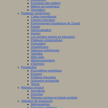
Evolutions des métiers
Métiers du numérique
Orientation
Pratiques numériques
Cartes heuristiques
Classes inversées
Environnement Numérique de Travail
Fablab
Géolocalisation
Images
Les mondes virtuels en éducation
Pratiques collaboratives
Podcasting
Smartphones
Tableaux numériques
Tablettes
Web radio
Webdocumentaire
eTwinning
Prospective
Ecosystème numérique
Espaces
Politique éducative
Scénarios prospectifs
Temps
Réseaux sociaux
Algorithme
Données
Réseaux sociaux et champ scolaire
Sélection de ressources
Bibliographies
Education artistique