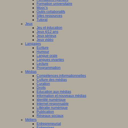
Formation universitaire
Mooc’s
Outils collaboratifs
Sites ressources
Tutorat
Jeux
Jeu et éducation
Jeux 4/12 ans
Jeux sérieux
Jeux vidéo
Langages
Ecriture
Humour
Langue orale
Langues vivantes
Lecture
Programmation
Médias
Compétences informationnelles
Culture des médias
Curation
Droits
Education aux médias
Information et nouveaux médias
Identité numérique
Internet responsable
Littératie numérique
Publication
Réseaux sociaux
Métiers
Entrepreneuriat
Entreprises