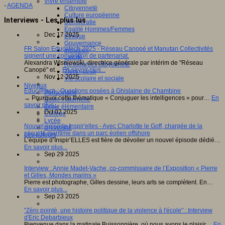
Vivre ensemble
-
AGENDA
Citoyenneté
Culture européenne
Interviews - Les plus lus
Démocratie
Egalité Hommes/Femmes
Dec 17 2025
Ethique
Gouvernance
FR Salon Educatech 2025 - Réseau Canopé et Manutan Collectivités
Inclusion
signent une convention de partenariat.
Laïcité
Alexandra Wisniewski, directrice générale par intérim de "Réseau
Ressources citoyenneté
Canopé" et…
En savoir plus...
Tiers - lieux
Nov 12 2025
Vie scolaire et sociale
Niveaux
Educ@tech : Questions posées à Ghislaine de Chambine
Périscolaire
→ Pourquoi cette thématique « Conjuguer les intelligences » pour…
En
Ecole maternelle
savoir plus...
Ecole élémentaire
Oct 02 2025
Collège
Lycée
Nouvel épisode Inspir'elles - Avec Charlotte le Goff, chargée de la
Université
sécurité maritime dans un parc éolien offshore
Les auteurs
L’équipe d’Inspir’ELLES est fière de dévoiler un nouvel épisode dédié…
En savoir plus...
Sep 29 2025
Interview : Annie Madet-Vache, co-commissaire de l’Exposition « Pierre
et Gilles, Mondes marins »
Pierre est photographe, Gilles dessine, leurs arts se complètent. En…
En savoir plus...
Sep 23 2025
"Zéro pointé, une histoire politique de la violence à l'école" : Interview
d'Eric Debarbieux
Bienvenue dans la matinale Buissonnière, où nous avons le plaisir…
En