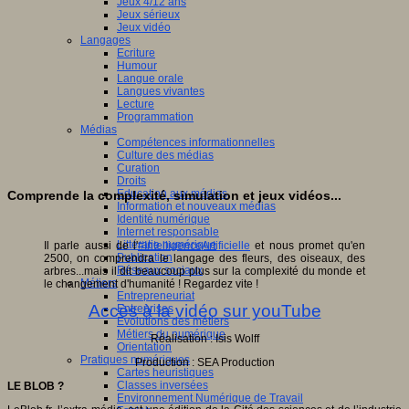
Jeux 4/12 ans
Jeux sérieux
Jeux vidéo
Langages
Ecriture
Humour
Langue orale
Langues vivantes
Lecture
Programmation
Médias
Compétences informationnelles
Culture des médias
Curation
Droits
Education aux médias
Comprende la complexité, simulation et jeux vidéos...
Information et nouveaux médias
Identité numérique
Internet responsable
Littératie numérique
Il parle aussi de l'
#IntelligenceArtificielle
et nous promet qu'en
Publication
2500, on comprendra le langage des fleurs, des oiseaux, des
Réseaux sociaux
arbres...mais il dit beaucoup plus sur la complexité du monde et
Métiers
le changement d'humanité ! Regardez vite !
Entrepreneuriat
Accès à la vidéo sur youTube
Entreprises
Evolutions des métiers
Métiers du numérique
Réalisation : Isis Wolff
Orientation
Pratiques numériques
Production : SEA Production
Cartes heuristiques
Classes inversées
LE BLOB ?
Environnement Numérique de Travail