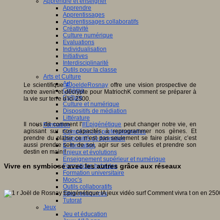
Apprendre et enseigner
Apprendre
Apprentissages
Apprentissages collaboratifs
Créativité
Culture numérique
Evaluations
Individualisation
Initiatives
Interdisciplinarité
Outils pour la classe
Arts et Culture
Art
Le scientifique
#JoeldeRosnay
offre une vision prospective de
Cinéma
notre avenir et décrypte pour MatriochK comment se préparer à
Culture
la vie sur terre d’ici 2500.
Culture et numérique
Dispositifs de médiation
Littérature
Il nous dit comment l'
#Epigénétique
peut changer notre vie, en
Formation
agissant sur nos capacités à reprogrammer nos gènes. Et
Compétences professionnelles
prendre du plaisir ce n’est pas seulement se faire plaisir, c’est
Dispositifs de formation
aussi prendre soin de soi, agir sur ses cellules et prendre son
E- formation
destin en main !
Enjeux et évolutions
Enseignement supérieur et numérique
Vivre en symbiose avec les autres grâce aux réseaux
Formations hybrides
Formation universitaire
Mooc’s
Outils collaboratifs
Sites ressources
Tutorat
Jeux
Jeu et éducation