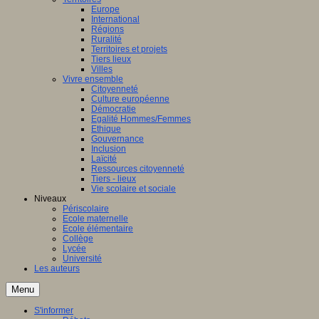
Europe
International
Régions
Ruralité
Territoires et projets
Tiers lieux
Villes
Vivre ensemble
Citoyenneté
Culture européenne
Démocratie
Egalité Hommes/Femmes
Ethique
Gouvernance
Inclusion
Laïcité
Ressources citoyenneté
Tiers - lieux
Vie scolaire et sociale
Niveaux
Périscolaire
Ecole maternelle
Ecole élémentaire
Collège
Lycée
Université
Les auteurs
Menu
S'informer