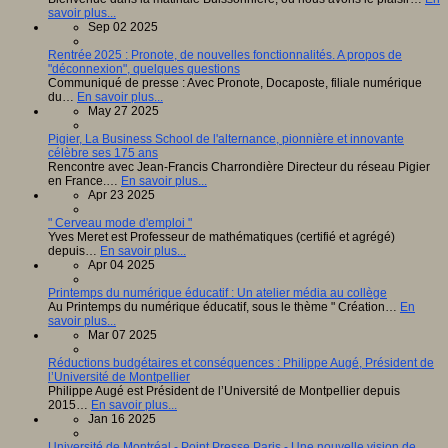
savoir plus...
Sep 02 2025
Rentrée 2025 : Pronote, de nouvelles fonctionnalités. A propos de
"déconnexion", quelques questions
Communiqué de presse : Avec Pronote, Docaposte, filiale numérique
du…
En savoir plus...
May 27 2025
Pigier, La Business School de l'alternance, pionnière et innovante
célèbre ses 175 ans
Rencontre avec Jean-Francis Charrondière Directeur du réseau Pigier
en France.…
En savoir plus...
Apr 23 2025
" Cerveau mode d'emploi "
Yves Meret est Professeur de mathématiques (certifié et agrégé)
depuis…
En savoir plus...
Apr 04 2025
Printemps du numérique éducatif : Un atelier média au collège
Au Printemps du numérique éducatif, sous le thème " Création…
En
savoir plus...
Mar 07 2025
Réductions budgétaires et conséquences : Philippe Augé, Président de
l’Université de Montpellier
Philippe Augé est Président de l’Université de Montpellier depuis
2015…
En savoir plus...
Jan 16 2025
Université de Montréal - Point Presse Paris - Une nouvelle vision de