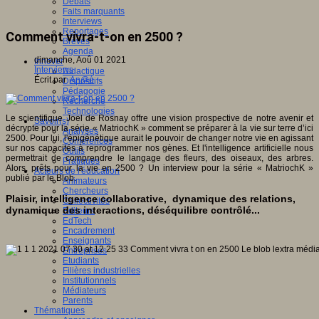
Débats
Faits marquants
Interviews
Reportages
Comment vivra-t-on en 2500 ?
Brèves
Agenda
dimanche, Aoû 01 2021
Innover
Interviews
Didactique
Écrit par
An@é
Dispositifs
Pédagogie
Recherche
Technologies
Le scientifique Joel de Rosnay​ offre une vision prospective de notre avenir et
Savoir(s)
décrypte pour la série « MatriochK » comment se préparer à la vie sur terre d’ici
Analyses
2500. Pour lui, l'épigénétique​ aurait le pouvoir de changer notre vie en agissant
Conférences
sur nos capacités à reprogrammer nos gènes. Et l'intelligence artificielle​ nous
Outils
permettrait de comprendre le langage des fleurs, des oiseaux, des arbres.
Pratiques
Alors, prêts pour la vie en 2500 ? Un interview pour la série « MatriochK »
Acteurs de l'éducation
publié par le Blob.
Animateurs
Chercheurs
Plaisir, intelligence collaborative, dynamique des relations,
Collectivités
dynamique des interactions, déséquilibre contrôlé...
Editeurs
EdTech
Encadrement
Enseignants
Entreprises
Etudiants
Filières industrielles
Institutionnels
Médiateurs
Parents
Thématiques