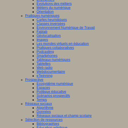
Evolutions des métiers
Métiers du numérique
Orientation
Pratiques numériques
Cartes heuristiques
Classes inversées
Environnement Numérique de Travail
Fablab
Géolocalisation
Images
Les mondes virtuels en éducation
Pratiques collaboratives
Podcasting
Smartphones
Tableaux numériques
Tablettes
Web radio
Webdocumentaire
eTwinning
Prospective
Ecosystème numérique
Espaces
Politique éducative
Scénarios prospectifs
Temps
Réseaux sociaux
Algorithme
Données
Réseaux sociaux et champ scolaire
Sélection de ressources
Bibliographies
Education artistique