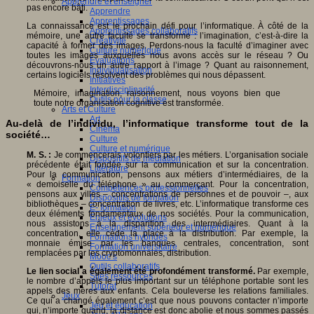
Apprendre et enseigner
pas encore bâti.
Apprendre
Apprentissages
La connaissance est le prochain défi pour l’informatique. À côté de la
Apprentissages collaboratifs
mémoire, une autre faculté se transforme : l’imagination, c’est-à-dire la
Créativité
capacité à former des images. Perdons-nous la faculté d’imaginer avec
Culture numérique
toutes les images auxquelles nous avons accès sur le réseau ? Ou
Evaluations
découvrons-nous un autre rapport à l’image ? Quant au raisonnement,
Individualisation
certains logiciels résolvent des problèmes qui nous dépassent.
Initiatives
Interdisciplinarité
Mémoire, imagination, raisonnement, nous voyons bien que
Outils pour la classe
toute notre organisation cognitive est transformée.
Arts et Culture
Art
Au-delà de l’individu, l’informatique transforme tout de la
Cinéma
société…
Culture
Culture et numérique
M. S. :
Je commencerais volontiers par les métiers. L’organisation sociale
Dispositifs de médiation
précédente était fondée sur la communication et sur la concentration.
Littérature
Pour la communication, pensons aux métiers d’intermédiaires, de la
Formation
« demoiselle du téléphone » au commerçant. Pour la concentration,
Compétences professionnelles
pensons aux villes – concentrations de personnes et de pouvoir –, aux
Dispositifs de formation
bibliothèques – concentration de livres, etc. L’informatique transforme ces
E- formation
deux éléments fondamentaux de nos sociétés. Pour la communication,
Enjeux et évolutions
nous assistons à la disparition des intermédiaires. Quant à la
Enseignement supérieur et numérique
concentration, elle cède la place à la distribution. Par exemple, la
Formations hybrides
monnaie émise par les banques centrales, concentration, sont
Formation universitaire
remplacées par les cryptomonnaies, distribution.
Mooc’s
Outils collaboratifs
Le lien social a également été profondément transformé.
Par exemple,
Sites ressources
le nombre d’appels le plus important sur un téléphone portable sont les
Tutorat
appels des mères aux enfants. Cela bouleverse les relations familiales.
Jeux
Ce qui a changé également c’est que nous pouvons contacter n’importe
Jeu et éducation
qui, n’importe quand, la distance est donc abolie et nous sommes passés