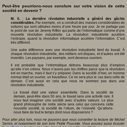
Peut-être pourrions-nous conclure sur votre vision de cette
société en devenir ?
M. S.
:
La dernière révolution industrielle a généré des gâchis
considérables.
Par exemple, on a construit des masses considérables de
voitures qui sont utilisées moins d’une heure par jour. Je ne partage pas
le point de vue de Jeremy Rifkin qui parle de l’informatique comme d’une
nouvelle révolution industrielle. La révolution industrielle accélère
l’entropie, quand la révolution informatique accélère l’information. C’est
très différent.
Une autre différence avec une révolution industrielle tient du travail. À
chaque révolution industrielle, des métiers ont disparu, et d’autres ont été
inventés. Les paysans, par exemple, sont devenus ouvriers.
Il est probable que l’informatique détruira beaucoup plus d’emplois
qu’elle n’en créera. Nous n’avons pas les chiffres parce que la révolution
est en marche, mais il faut s’y préparer. Dans la société d’hier, un homme
normal était un ouvrier, un travailleur. Ce ne sera plus le cas dans celle de
demain. C’est aussi en cela que nous ne sommes pas dans une
révolution industrielle.
Le travail était une valeur essentielle. Dans la société de
demain, peut-être dans 50 ans, le travail sera une activité rare. Il
nous faut imaginer une société avec d’autres valeurs. Le plus
grand philosophe de notre siècle sera celui qui concevra cette
nouvelle société, la société de l’otium, de l’oisiveté. Qu’allons-
nous faire de tout le temps dont nous disposerons ?
Pour aller plus loin, nous ne pouvons que vous conseiller la lecture de Michel
Serres, et notamment de son livre Petite Poucette. Vous pouvez aussi écouter