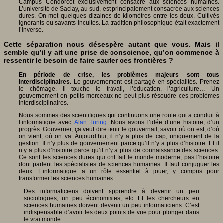
Campus Condorcet exclusivement consacré aux sciences humaines.
L’université de Saclay, au sud, est principalement consacrée aux sciences
dures. On met quelques dizaines de kilomètres entre les deux. Cultivés
ignorants ou savants incultes. La tradition philosophique était exactement
l’inverse.
Cette séparation nous désespère autant que vous. Mais il
semble qu’il y ait une prise de conscience, qu’on commence à
ressentir le besoin de faire sauter ces frontières ?
En période de crise, les problèmes majeurs sont tous
interdisciplinaires.
Le gouvernement est partagé en spécialités. Prenez
le chômage. Il touche le travail, l’éducation, l’agriculture… Un
gouvernement en petits morceaux ne peut plus résoudre ces problèmes
interdisciplinaires.
Nous sommes des scientifiques qui continuons une route qui a conduit à
l’informatique avec
Alan Turing
. Nous avons l’idée d’une histoire, d’un
progrès. Gouverner, ça veut dire tenir le gouvernail, savoir où on est, d’où
on vient, où on va. Aujourd’hui, il n’y a plus de cap, uniquement de la
gestion. Il n’y plus de gouvernement parce qu’il n’y a plus d’histoire. Et il
n’y a plus d’histoire parce qu’il n’y a plus de connaissance des sciences.
Ce sont les sciences dures qui ont fait le monde moderne, pas l’histoire
dont parlent les spécialistes de sciences humaines. Il faut conjuguer les
deux. L’informatique a un rôle essentiel à jouer, y compris pour
transformer les sciences humaines.
Des informaticiens doivent apprendre à devenir un peu
sociologues, un peu économistes, etc. Et les chercheurs en
sciences humaines doivent devenir un peu informaticiens. C’est
indispensable d’avoir les deux points de vue pour plonger dans
le vrai monde.