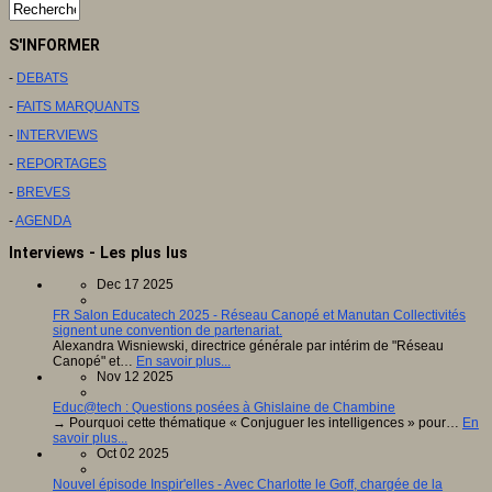
S'INFORMER
-
DEBATS
-
FAITS MARQUANTS
-
INTERVIEWS
-
REPORTAGES
-
BREVES
-
AGENDA
Interviews - Les plus lus
Dec 17 2025
FR Salon Educatech 2025 - Réseau Canopé et Manutan Collectivités
signent une convention de partenariat.
Alexandra Wisniewski, directrice générale par intérim de "Réseau
Canopé" et…
En savoir plus...
Nov 12 2025
Educ@tech : Questions posées à Ghislaine de Chambine
→ Pourquoi cette thématique « Conjuguer les intelligences » pour…
En
savoir plus...
Oct 02 2025
Nouvel épisode Inspir'elles - Avec Charlotte le Goff, chargée de la