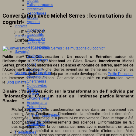
Débats
Faits marquants
Interviews
Reportages
Conversation avec Michel Serres : les mutations du
Brèves
cognitif
Agenda
Innover
Didactique
jeudi, Mar 29 2018
Dispositifs
Interviews
Pédagogie
Écrit par
An@é
Recherche
Technologies
Savoir(s)
Analyses
Publié sur The Conversation : Un nouvel « Entretien autour de
Conférences
l’informatique » : Serge Abiteboul et Gilles Dowek interviewent Michel
Outils
Serres, philosophe, historien des sciences et homme de lettres, membre de
Pratiques
l’Académie française.
Michel Serres revient sur un thème qui lui est cher, les
Acteurs de l'éducation
mutations du cognitif, qu’il a déjà par exemple développé dans
Petite Poucette
,
Animateurs
un immense succès d’édition. Cet article est publié en collaboration avec
Chercheurs
le
Blog Binaire
.
Collectivités
Editeurs
Binaire : Vous avez écrit sur la transformation de l’individu par
EdTech
l’informatique. C’est un sujet qui intéresse particulièrement
Encadrement
Binaire.
Enseignants
Entreprises
Michel Serres :
Cette transformation se situe dans un mouvement très
Etudiants
ancien. Avec l’écriture et l’imprimerie, la mémoire s’est externalisée,
Filières industrielles
objectivée. L’informatique a poursuivi ce mouvement. Chaque étape a été
Institutionnels
accompagnée de bouleversements des sciences. L’informatique ne fait
Médiateurs
pas exception. Pour la connaissance, nous avons maintenant un accès
Parents
universel et immédiat à une somme considérable d’information. Mais
Thématiques
l’information, ce n’est pas encore la connaissance. C’est un pont qui n’est