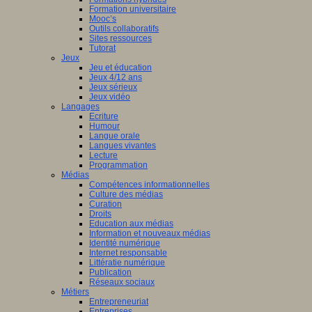
Formation universitaire
Mooc’s
Outils collaboratifs
Sites ressources
Tutorat
Jeux
Jeu et éducation
Jeux 4/12 ans
Jeux sérieux
Jeux vidéo
Langages
Ecriture
Humour
Langue orale
Langues vivantes
Lecture
Programmation
Médias
Compétences informationnelles
Culture des médias
Curation
Droits
Education aux médias
Information et nouveaux médias
Identité numérique
Internet responsable
Littératie numérique
Publication
Réseaux sociaux
Métiers
Entrepreneuriat
Entreprises