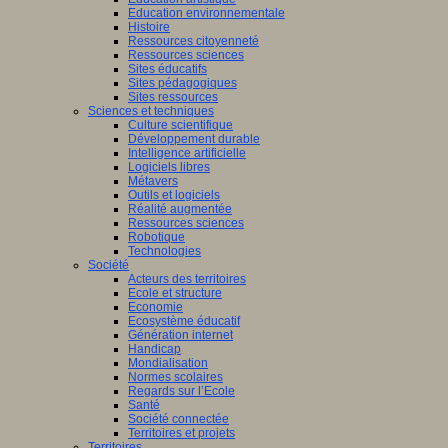
Education environnementale
Histoire
Ressources citoyenneté
Ressources sciences
Sites éducatifs
Sites pédagogiques
Sites ressources
Sciences et techniques
Culture scientifique
Développement durable
Intelligence artificielle
Logiciels libres
Métavers
Outils et logiciels
Réalité augmentée
Ressources sciences
Robotique
Technologies
Société
Acteurs des territoires
Ecole et structure
Economie
Ecosystème éducatif
Génération internet
Handicap
Mondialisation
Normes scolaires
Regards sur l’Ecole
Santé
Société connectée
Territoires et projets
Territoires