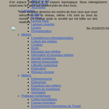
Jeux 4/12 ans
d’un espace métrique à un espace topologique. Nous interagissions
Jeux sérieux
avant avec les gens qui vivaient près de chez nous.
Jeux vidéo
Langages
Nous sommes devenus les voisins de tous ceux que nous
Ecriture
retrouvons sur le réseau, même s’ils sont au bout du
Humour
monde. Ça change toute la société qui est bâtie sur des
Langue orale
relations.
Langues vivantes
Lecture
Programmation
Médias
Compétences informationnelles
Culture des médias
Curation
Droits
Education aux médias
Information et nouveaux médias
Identité numérique
Internet responsable
Littératie numérique
Publication
Réseaux sociaux
Métiers
Entrepreneuriat
Entreprises
Evolutions des métiers
Métiers du numérique
Orientation
Pratiques numériques
Cartes heuristiques
Classes inversées
Environnement Numérique de Travail