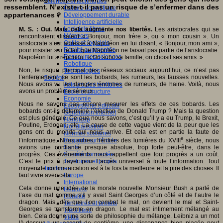
Sciences et techniques
ressemblent. N’existe-t-il pas un risque de s’enfermer dans des
Culture scientifique
appartenances ?
Développement durable
Intelligence artificielle
Logiciels libres
M. S. :
Oui. Mais cela augmente nos libertés.
Les aristocrates qui se
Métavers
rencontraient disaient « Bonjour, mon frère », ou « mon cousin ». Un
Outils et logiciels
aristocrate s’est adressé à Napoléon en lui disant, « Bonjour, mon ami »,
Réalité augmentée
pour insister sur le fait que Napoléon ne faisait pas partie de l’aristocratie.
Ressources sciences
Napoléon lui a répondu : « On subit sa famille, on choisit ses amis. »
Robotique
Non, le risque principal des réseaux sociaux aujourd’hui, ce n’est pas
Technologies
l’enfermement, ce sont les bobards, les rumeurs, les fausses nouvelles.
Société
Nous avons vu les dangers énormes de rumeurs, de haine. Voilà, nous
Acteurs des territoires
avons un problème sérieux.
Ecole et structure
Economie
Nous ne savons pas encore mesurer les effets de ces bobards. Les
Ecosystème éducatif
bobards ont-ils déterminé l’élection de Donald Trump ? Mais la question
Génération internet
est plus générale. Ce que nous savons, c’est qu’il y a eu Trump, le Brexit,
Handicap
Poutine, Erdogan, etc. La cause de cette vague vient de la peur que les
Mondialisation
gens ont du monde qui nous arrive. Et cela est en partie la faute de
Normes scolaires
e
Regards sur l’Ecole
l’informatique. Nous autres, héritiers des lumières du XVIII
siècle, nous
Santé
avions une confiance presque absolue, trop forte peut-être, dans le
Société connectée
progrès. Ces événements nous rappellent que tout progrès a un coût.
Territoires et projets
C’est le prix à payer pour l’accès universel à toute l’information. Tout
Territoires
moyen de communication est à la fois la meilleure et la pire des choses. Il
Europe
faut vivre avec cela.
International
Cela donne une idée de la morale nouvelle. Monsieur Bush a parlé de
Régions
l’axe du mal comme s’il y avait Saint Georges d’un côté et de l’autre le
Ruralité
dragon. Mais, dès que l’on combat le mal, on devient le mal et Saint-
Territoires et projets
Georges se transforme en dragon. Le mal est intimement mélangé au
Tiers lieux
bien. Cela donne une sorte de philosophie du mélange. Leibniz a un mot
Villes