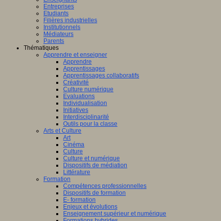
Entreprises
Etudiants
Filières industrielles
Institutionnels
Médiateurs
Parents
Thématiques
Apprendre et enseigner
Apprendre
Apprentissages
Apprentissages collaboratifs
Créativité
Culture numérique
Evaluations
Individualisation
Initiatives
Interdisciplinarité
Outils pour la classe
Arts et Culture
Art
Cinéma
Culture
Culture et numérique
Dispositifs de médiation
Littérature
Formation
Compétences professionnelles
Dispositifs de formation
E- formation
Enjeux et évolutions
Enseignement supérieur et numérique
Formations hybrides