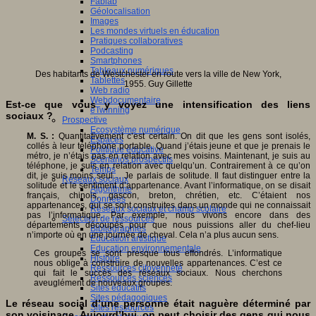
Fablab
Géolocalisation
Images
Les mondes virtuels en éducation
Pratiques collaboratives
Podcasting
Smartphones
Tableaux numériques
Des habitants de Westchester en route vers la ville de New York,
Tablettes
1955. Guy Gillette
Web radio
Webdocumentaire
Est-ce que vous y voyez une intensification des liens
eTwinning
sociaux ?
Prospective
Ecosystème numérique
M. S. :
Quantitativement c’est certain. On dit que les gens sont isolés,
Espaces
collés à leur téléphone portable. Quand j’étais jeune et que je prenais le
Politique éducative
métro, je n’étais pas en relation avec mes voisins. Maintenant, je suis au
Scénarios prospectifs
téléphone, je suis en relation avec quelqu’un. Contrairement à ce qu’on
Temps
dit, je suis moins seul… Je parlais de solitude. Il faut distinguer entre la
Réseaux sociaux
solitude et le sentiment d’appartenance. Avant l’informatique, on se disait
Algorithme
français, chinois, gascon, breton, chrétien, etc. C’étaient nos
Données
appartenances, qui se sont construites dans un monde qui ne connaissait
Réseaux sociaux et champ scolaire
pas l’informatique. Par exemple, nous vivons encore dans des
Sélection de ressources
départements découpés pour que nous puissions aller du chef-lieu
Bibliographies
n’importe où en une journée de cheval. Cela n’a plus aucun sens.
Education artistique
Education environnementale
Ces groupes se sont presque tous effondrés. L’informatique
Histoire
nous oblige à construire de nouvelles appartenances. C’est ce
Ressources citoyenneté
qui fait le succès des réseaux sociaux. Nous cherchons
Ressources sciences
aveuglément de nouveaux groupes.
Sites éducatifs
Sites pédagogiques
Le réseau social d’une personne était naguère déterminé par
Sites ressources
son voisinage. Aujourd’hui, on peut choisir des gens qui nous