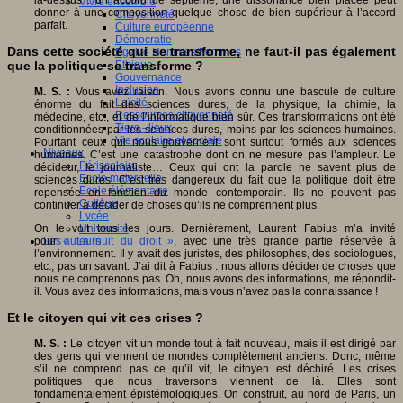
là-dessus : un accord de septième, une dissonance bien placée peut
Vivre ensemble
donner à une composition quelque chose de bien supérieur à l’accord
Citoyenneté
parfait.
Culture européenne
Démocratie
Dans cette société qui se transforme, ne faut-il pas également
Egalité Hommes/Femmes
Ethique
que la politique se transforme ?
Gouvernance
Inclusion
M. S. :
Vous avez raison. Nous avons connu une bascule de culture
Laïcité
énorme du fait des sciences dures, de la physique, la chimie, la
Ressources citoyenneté
médecine, etc., et de l’informatique bien sûr. Ces transformations ont été
Tiers - lieux
conditionnées par les sciences dures, moins par les sciences humaines.
Vie scolaire et sociale
Pourtant ceux qui nous gouvernent sont surtout formés aux sciences
Niveaux
humaines. C’est une catastrophe dont on ne mesure pas l’ampleur. Le
Périscolaire
décideur, le journaliste… Ceux qui ont la parole ne savent plus de
Ecole maternelle
sciences dures. C’est très dangereux du fait que la politique doit être
Ecole élémentaire
repensée en fonction du monde contemporain. Ils ne peuvent pas
Collège
continuer à décider de choses qu’ils ne comprennent plus.
Lycée
Université
On le voit tous les jours. Dernièrement, Laurent Fabius m’a invité
Les auteurs
pour
« La nuit du droit »
, avec une très grande partie réservée à
l’environnement. Il y avait des juristes, des philosophes, des sociologues,
etc., pas un savant. J’ai dit à Fabius : nous allons décider de choses que
nous ne comprenons pas. Oh, nous avons des informations, me répondit-
il. Vous avez des informations, mais vous n’avez pas la connaissance !
Et le citoyen qui vit ces crises ?
M. S. :
Le citoyen vit un monde tout à fait nouveau, mais il est dirigé par
des gens qui viennent de mondes complètement anciens. Donc, même
s’il ne comprend pas ce qu’il vit, le citoyen est déchiré. Les crises
politiques que nous traversons viennent de là. Elles sont
fondamentalement épistémologiques. On construit, au nord de Paris, un