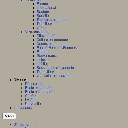
Europe
International
Régions
Ruralité
Territoires et projets
Tiers lieux
Villes
Vivre ensemble
Citoyenneté
Culture européenne
Démocratie
Egalité Hommes/Femmes
Ethique
Gouvernance
Inclusion
Laïcité
Ressources citoyenneté
Tiers - lieux
Vie scolaire et sociale
Niveaux
Périscolaire
Ecole maternelle
Ecole élémentaire
Collège
Lycée
Université
Les auteurs
Menu
S'informer