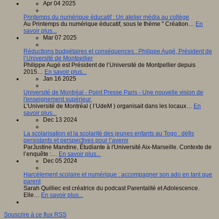
Apr 04 2025
Printemps du numérique éducatif : Un atelier média au collège
Au Printemps du numérique éducatif, sous le thème " Création…
En
savoir plus...
Mar 07 2025
Réductions budgétaires et conséquences : Philippe Augé, Président de
l’Université de Montpellier
Philippe Augé est Président de l’Université de Montpellier depuis
2015…
En savoir plus...
Jan 16 2025
Université de Montréal - Point Presse Paris - Une nouvelle vision de
l'enseignement supérieur.
L’Université de Montréal ( l’UdeM ) organisait dans les locaux…
En
savoir plus...
Dec 13 2024
La scolarisation et la scolarité des jeunes enfants au Togo : défis
persistants et perspectives pour l’avenir
ParJustine Mandine, Étudiante à l'Université Aix-Marseille. Contexte de
l’enquête :…
En savoir plus...
Dec 05 2024
Harcèlement scolaire et numérique : accompagner son ado en tant que
parent
Sarah Quilliec est créatrice du podcast Parentalité et Adolescence.
Elle…
En savoir plus...
Souscrire à ce flux RSS