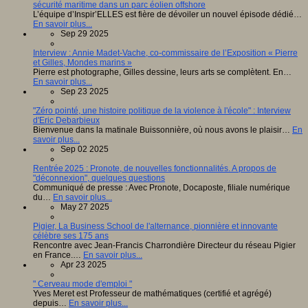
sécurité maritime dans un parc éolien offshore
L’équipe d’Inspir’ELLES est fière de dévoiler un nouvel épisode dédié…
En savoir plus...
Sep 29 2025
Interview : Annie Madet-Vache, co-commissaire de l’Exposition « Pierre
et Gilles, Mondes marins »
Pierre est photographe, Gilles dessine, leurs arts se complètent. En…
En savoir plus...
Sep 23 2025
"Zéro pointé, une histoire politique de la violence à l'école" : Interview
d'Eric Debarbieux
Bienvenue dans la matinale Buissonnière, où nous avons le plaisir…
En
savoir plus...
Sep 02 2025
Rentrée 2025 : Pronote, de nouvelles fonctionnalités. A propos de
"déconnexion", quelques questions
Communiqué de presse : Avec Pronote, Docaposte, filiale numérique
du…
En savoir plus...
May 27 2025
Pigier, La Business School de l'alternance, pionnière et innovante
célèbre ses 175 ans
Rencontre avec Jean-Francis Charrondière Directeur du réseau Pigier
en France.…
En savoir plus...
Apr 23 2025
" Cerveau mode d'emploi "
Yves Meret est Professeur de mathématiques (certifié et agrégé)
depuis…
En savoir plus...