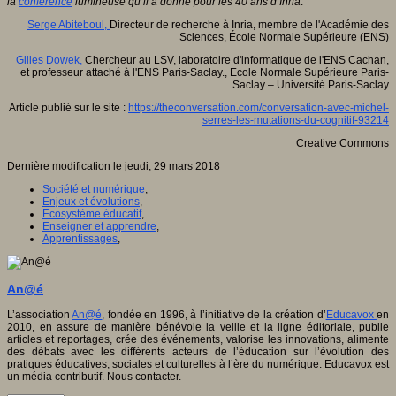
la
conférence
lumineuse qu’il a donné pour les 40 ans d’Inria
.
Serge Abiteboul,
Directeur de recherche à Inria, membre de l'Académie des
Sciences, École Normale Supérieure (ENS)
Gilles Dowek,
Chercheur au LSV, laboratoire d'informatique de l'ENS Cachan,
et professeur attaché à l'ENS Paris-Saclay., Ecole Normale Supérieure Paris-
Saclay – Université Paris-Saclay
Article publié sur le site :
https://theconversation.com/conversation-avec-michel-
serres-les-mutations-du-cognitif-93214
Creative Commons
Dernière modification le jeudi, 29 mars 2018
Société et numérique
,
Enjeux et évolutions
,
Ecosystème éducatif
,
Enseigner et apprendre
,
Apprentissages
,
An@é
L’association
An@é
, fondée en 1996, à l’initiative de la création d’
Educavox
en
2010, en assure de manière bénévole la veille et la ligne éditoriale, publie
articles et reportages, crée des événements, valorise les innovations, alimente
des débats avec les différents acteurs de l’éducation sur l’évolution des
pratiques éducatives, sociales et culturelles à l’ère du numérique. Educavox est
un média contributif. Nous contacter.