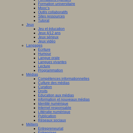
Formation universitaire
che
Mooc’s
Outils collaboratifs
pe
Sites ressources
Tutorat
Jeux
Jeu et éducation
es
Jeux 4/12 ans
eur.e.s
Jeux sérieux
Jeux vidéo
t.e.s
Langages
ur.e.s
Ecriture
Humour
es
Langue orale
Langues vivantes
tion.
Lecture
Programmation
s
Médias
Compétences informationnelles
che
Culture des médias
Curation
es
Droits
Education aux médias
Information et nouveaux médias
lent
Identité numérique
airement
Internet responsable
Littératie numérique
Publication
Réseaux sociaux
Métiers
aux
Entrepreneuriat
Entreprises