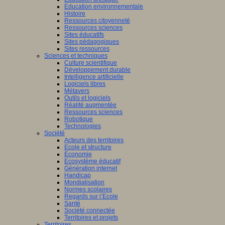
Education environnementale
Histoire
Ressources citoyenneté
ants
Ressources sciences
nent
Sites éducatifs
Sites pédagogiques
sus
Sites ressources
entissage)
Sciences et techniques
Culture scientifique
ment
Développement durable
Intelligence artificielle
Logiciels libres
Métavers
Outils et logiciels
tissage).
Réalité augmentée
Ressources sciences
Robotique
Technologies
Société
Acteurs des territoires
dre,
Ecole et structure
Economie
Ecosystème éducatif
Génération internet
eurs
Handicap
Mondialisation
Normes scolaires
Regards sur l’Ecole
tion,
Santé
Société connectée
Territoires et projets
Territoires