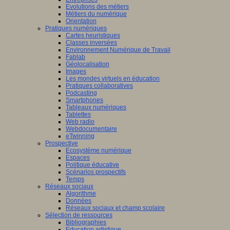
Evolutions des métiers
Métiers du numérique
Orientation
tissage
Pratiques numériques
Cartes heuristiques
mance,
Classes inversées
Environnement Numérique de Travail
Fablab
ctives
Géolocalisation
Images
Les mondes virtuels en éducation
Pratiques collaboratives
Podcasting
eurs
Smartphones
Tableaux numériques
que
Tablettes
naires,
Web radio
didactique,
Webdocumentaire
eTwinning
pédagogie
Prospective
Ecosystème numérique
Espaces
ciences
Politique éducative
Scénarios prospectifs
tion
Temps
Réseaux sociaux
iner
Algorithme
Données
ons
Réseaux sociaux et champ scolaire
Sélection de ressources
Bibliographies
Education artistique