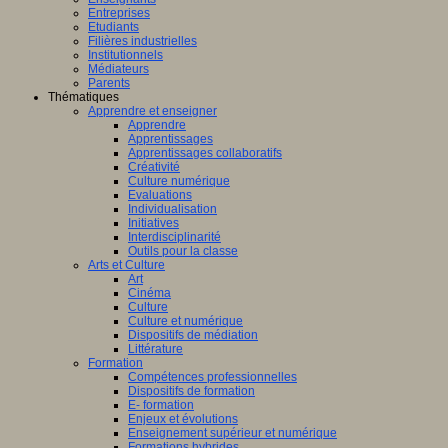
fique
Entreprises
Etudiants
logique
Filières industrielles
T
Institutionnels
Médiateurs
Parents
Thématiques
Apprendre et enseigner
Apprendre
Apprentissages
amment
Apprentissages collaboratifs
sé
Créativité
Culture numérique
Evaluations
er
Individualisation
Initiatives
Interdisciplinarité
Outils pour la classe
Arts et Culture
Art
Cinéma
AP
Culture
(Centre
Culture et numérique
e
Dispositifs de médiation
Littérature
ntissage
Formation
Compétences professionnelles
Dispositifs de formation
mance)
E- formation
Enjeux et évolutions
Enseignement supérieur et numérique
Formations hybrides