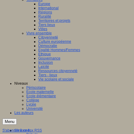
Europe
ation
International
Régions
aux
Ruralité
Territoires et projets
ntissage,
Tiers lieux
Villes
Vivre ensemble
ques
Citoyenneté
Culture européenne
Démocratie
Egalité Hommes/Femmes
Ethique
Gouvernance
nent
Inclusion
Laïcité
Ressources citoyenneté
entissage
Tiers - lieux
inaires
Vie scolaire et sociale
Niveaux
le
Périscolaire
Ecole maternelle
s,
Ecole élémentaire
Collège
es
Lycée
Université
tion
Les auteurs
ne)
Menu
ersaux
gulation,
S'abonner à ce flux RSS
S'informer
nement,