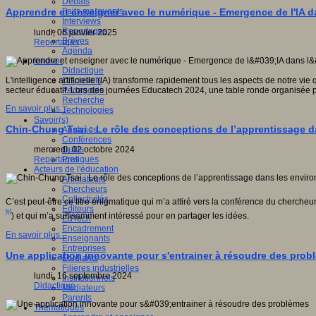
Débats
gnition,
Faits marquants
Apprendre et enseigner avec le numérique - Emergence de l'IA d
e
Interviews
,
Reportages
lundi, 06 janvier 2025
Brèves
e).
Reportages
Agenda
Innover
Didactique
Dispositifs
L'intelligence artificielle (IA) transforme rapidement tous les aspects de notre vie
Pédagogie
secteur éducatif. Lors des journées Educatech 2024, une table ronde organisée p
Recherche
En savoir plus...
Technologies
Savoir(s)
tes
Chin-Chung Tsai : Le rôle des conceptions de l’apprentissage d
Analyses
e,
Conférences
olaire
Outils
mercredi, 02 octobre 2024
Pratiques
Reportages
que,
Acteurs de l'éducation
Animateurs
,
Chercheurs
Collectivités
a
C’est peut-être ce titre énigmatique qui m’a attiré vers la conférence du cher
Editeurs
[ii]
) et qui m’a suffisamment intéressé pour en partager les idées.
EdTech
Encadrement
En savoir plus...
Enseignants
Entreprises
.
Une application innovante pour s'entrainer à résoudre des prob
Etudiants
Filières industrielles
lundi, 16 septembre 2024
Institutionnels
Didactique
Médiateurs
Parents
s
Thématiques