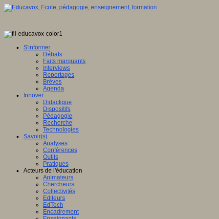
tique
S'informer
Débats
Faits marquants
Interviews
ence
Reportages
Brèves
eur
Agenda
Innover
Didactique
mé
e,
Dispositifs
Pédagogie
Recherche
Technologies
it
Savoir(s)
Analyses
Conférences
Outils
Pratiques
Acteurs de l'éducation
ntement
Animateurs
Chercheurs
e
Collectivités
Editeurs
che
EdTech
Encadrement
ion
Enseignants