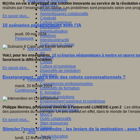
Apprendre et enseigner
M@ths en-vie a développé une solution innovante au service de la résolution 
Apprendre
ctive
réalisés par l’enseignant en classe. Les problèmes sont proposés selon une pro
Apprentissages
ve,
Apprentissages collaboratifs
ientifique,
En savoir plus...
Créativité
que,
Culture numérique
pédagogique,
10 scénarios pédagogiques avec l’IA
Evaluations
gnitive,
Individualisation
ophique
jeudi, 09 mai 2024
Initiatives
Pédagogie
Interdisciplinarité
que.
Outils pour la classe
Arts et Culture
Art
ipe
Voici, pour les enseignants,
10 scénarios pédagogiques à mettre en œuvre tout e
Cinéma
favorisent la différenciation.
Culture
che
Culture et numérique
En savoir plus...
Dispositifs de médiation
ion
Littérature
fique
Enseignement : qui a peur des robots conversationnels ?
Formation
Compétences professionnelles
logique
mardi, 20 février 2024
Dispositifs de formation
T)
Conférences
E- formation
Enjeux et évolutions
Enseignement supérieur et numérique
pement
Formations hybrides
Philippe Meirieu, professeur émérite à l’université LUMIERE-Lyon 2
: Les déba
Formation universitaire
eurs
des passionnés du numérique. Un peu partout en effet, dans le monde de l’enseigne
Mooc’s
ionnels
Outils collaboratifs
En savoir plus...
Sites ressources
ants
Tutorat
Stimuler l'envie d'apprendre : les leviers de la motivation - ave
Jeux
Jeu et éducation
urs.
lundi, 12 février 2024