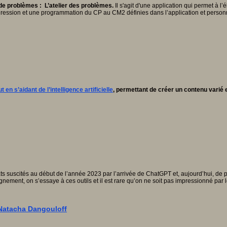
de problèmes : L’atelier des problèmes.
Il s'agit d'une application qui permet à 
gression et une programmation du CP au CM2 définies dans l’application et personn
n s’aidant de l’intelligence artificielle
, permettant de créer un contenu varié 
ts suscités au début de l’année 2023 par l’arrivée de ChatGPT et, aujourd’hui, de p
ment, on s’essaye à ces outils et il est rare qu’on ne soit pas impressionné par l
c Natacha Dangouloff