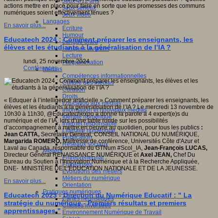
Jeux 4/12 ans
actions mettre en place pour faire en sorte que les promesses des communs
Jeux sérieux
numériques soient effectivement tenues ?
Jeux vidéo
Langages
En savoir plus...
Ecriture
Humour
Educatech 2024 : Comment préparer les enseignants, les
Langue orale
élèves et les étudiants à la généralisation de l’IA ?
Langues vivantes
Lecture
lundi, 25 novembre 2024
Programmation
Conférences
Médias
Compétences informationnelles
Culture des médias
Curation
Droits
« Eduquer à l’intelligence artificielle » Comment préparer les enseignants, les
Education aux médias
élèves et les étudiants à la généralisation de l’IA ? Le mercredi 13 novembre de
Information et nouveaux médias
10h30 à 11h30, @Educatechexpo a donné la parole à 4 expert(e)s du
Identité numérique
numérique et de l’IA, lors d’une table ronde sur les possibilités
Internet responsable
d’accompagnement à mettre en oeuvre au quotidien, pour tous les publics
:
Littératie numérique
Jean CATTA,
Secrétaire Général, CONSEIL NATIONAL DU NUMÉRIQUE,
Publication
Margarida ROMERO,
Maîtresse de conférence, Universités Côte d'Azur et
Réseaux sociaux
Laval au Canada, responsable du GTNum #Scol_IA,
Jean-François LUCAS,
Métiers
Directeur Général RENAISSANCE NUMÉRIQUE et
Axel JEAN,
Chef Du
Entrepreneuriat
Bureau du Soutien à l'Innovation Numérique et à la Recherche Appliquée,
Entreprises
DNE- MINISTÈRE DE L'ÉDUCATION NATIONALE ET DE LA JEUNESSE.
Evolutions des métiers
Métiers du numérique
En savoir plus...
Orientation
Pratiques numériques
Educatech 2023 - Direction du Numérique Educatif : " La
Cartes heuristiques
stratégie du numérique - Premiers résultats et premiers
Classes inversées
apprentissages "
Environnement Numérique de Travail