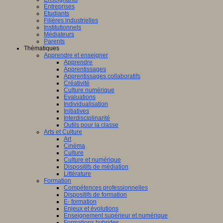
Entreprises
Etudiants
Filières industrielles
Institutionnels
Médiateurs
Parents
Thématiques
Apprendre et enseigner
Apprendre
Apprentissages
Apprentissages collaboratifs
Créativité
Culture numérique
Evaluations
Individualisation
Initiatives
Interdisciplinarité
Outils pour la classe
Arts et Culture
Art
Cinéma
Culture
Culture et numérique
Dispositifs de médiation
Littérature
Formation
Compétences professionnelles
Dispositifs de formation
E- formation
Enjeux et évolutions
Enseignement supérieur et numérique
Formations hybrides