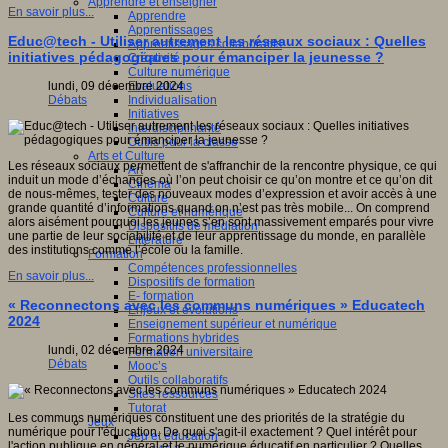
Apprendre et enseigner
En savoir plus...
Apprendre
Apprentissages
Educ@tech - Utiliser autrement les réseaux sociaux : Quelles
Apprentissages collaboratifs
initiatives pédagogiques pour émanciper la jeunesse ?
Créativité
Culture numérique
Evaluations
lundi, 09 décembre 2024
Individualisation
Débats
Initiatives
Interdisciplinarité
Outils pour la classe
Arts et Culture
Les réseaux sociaux permettent de s'affranchir de la rencontre physique, ce qui
Art
induit un mode d’échanges où l’on peut choisir ce qu’on montre et ce qu’on dit
Cinéma
de nous-mêmes, tester des nouveaux modes d’expression et avoir accès à une
Culture
grande quantité d’informations quand on n’est pas très mobile... On comprend
Culture et numérique
alors aisément pourquoi les jeunes s’en sont massivement emparés pour vivre
Dispositifs de médiation
une partie de leur sociabilité et de leur apprentissage du monde, en parallèle
Littérature
des institutions comme l’école ou la famille.
Formation
Compétences professionnelles
En savoir plus...
Dispositifs de formation
E- formation
« Reconnectons avec les communs numériques » Educatech
Enjeux et évolutions
2024
Enseignement supérieur et numérique
Formations hybrides
lundi, 02 décembre 2024
Formation universitaire
Débats
Mooc’s
Outils collaboratifs
Sites ressources
Tutorat
Les communs numériques constituent une des priorités de la stratégie du
Jeux
numérique pour l'éducation. De quoi s'agit-il exactement ? Quel intérêt pour
Jeu et éducation
l'action publique en général et le numérique éducatif en particulier ? Quelles