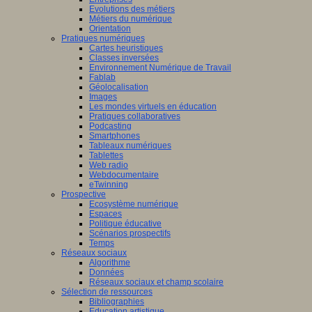
Evolutions des métiers
Métiers du numérique
Orientation
Pratiques numériques
Cartes heuristiques
Classes inversées
Environnement Numérique de Travail
Fablab
Géolocalisation
Images
Les mondes virtuels en éducation
Pratiques collaboratives
Podcasting
Smartphones
Tableaux numériques
Tablettes
Web radio
Webdocumentaire
eTwinning
Prospective
Ecosystème numérique
Espaces
Politique éducative
Scénarios prospectifs
Temps
Réseaux sociaux
Algorithme
Données
Réseaux sociaux et champ scolaire
Sélection de ressources
Bibliographies
Education artistique