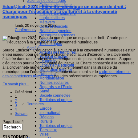
Sciences et techniques
Culture scientifique
Educ@tech 2023 : Faire du numérique un espace de droit :
Développement durable
Charte pour l’éducation à la culture et à la citoyenneté
Intelligence artificielle
numériques
Logiciels libres
Métavers
lundi, 20 novembre 2023
Outils et logiciels
Conférences
Réalité augmentée
Ressources sciences
Robotique
Technologies
Société
Source Eduscol *: L’éducation à la culture et à la citoyenneté numériques est un
Acteurs des territoires
enjeu majeur pour permettre à chacune et chacun d’exercer une citoyenneté
Ecole et structure
éclairée dans un monde où le numérique est de plus en plus présent. Support
Economie
d'éducation pour la communauté éducative, la Charte consacrée à la culture et
Ecosystème éducatif
à la citoyenneté numériques s’inscrit pleinement dans la stratégie du
Génération internet
numérique pour l’éducation et s’appuie notamment sur le
cadre de référence
Handicap
des compétences numériques
issu des préconisations européennes.
Mondialisation
Normes scolaires
En savoir plus...
Regards sur l’Ecole
Santé
Précédent
Société connectée
1
Territoires et projets
2
Territoires
3
Europe
4
International
Suivant
Régions
Ruralité
Page 1 sur 4
Territoires et projets
Tiers lieux
Villes
S'INFORMER