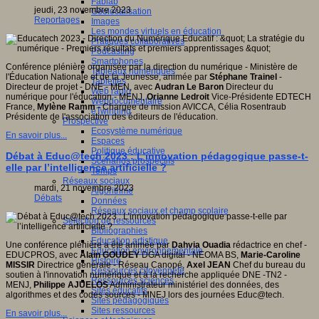
Fablab
jeudi, 23 novembre 2023
Géolocalisation
Reportages
Images
Les mondes virtuels en éducation
Pratiques collaboratives
Podcasting
Smartphones
Conférence plénière organisée par la direction du numérique - Ministère de
Tableaux numériques
l'Éducation Nationale et de la Jeunesse, animée par
Stéphane Trainel
-
Tablettes
Directeur de projet - DNE - MEN, avec
Audran Le Baron
Directeur du
Web radio
numérique pour l'éducation - MENJ,
Orianne Ledroit
Vice-Présidente EDTECH
Webdocumentaire
France,
Mylène Ramm
- Chargée de mission AVICCA, Célia Rosentraub
eTwinning
Présidente de l'association des éditeurs de l'éducation.
Prospective
Ecosystème numérique
En savoir plus...
Espaces
Politique éducative
Débat à Educ@tech 2023 : L’innovation pédagogique passe-t-
Scénarios prospectifs
elle par l’intelligence artificielle ?
Temps
Réseaux sociaux
mardi, 21 novembre 2023
Algorithme
Débats
Données
Réseaux sociaux et champ scolaire
Sélection de ressources
Bibliographies
Education artistique
Une conférence plénière a été animée par
Dahvia Ouadia
rédactrice en chef -
Education environnementale
EDUCPROS, avec
Alain GOUDEY
DGA digital - NEOMA BS,
Marie-Caroline
Histoire
MISSIR
Directrice générale - Réseau Canopé,
Axel JEAN
Chef du bureau du
Ressources citoyenneté
soutien à l'innovation numérique et à la recherche appliquée DNE -TN2 -
Ressources sciences
MENJ,
Philippe AJUELOS
Administrateur ministériel des données, des
Sites éducatifs
algorithmes et des codes sources - MNEJ lors des journées Educ@tech.
Sites pédagogiques
Sites ressources
En savoir plus...