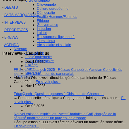
Vivre ensemble
Citoyenneté
-
DEBATS
Culture européenne
Démocratie
-
FAITS MARQUANTS
Egalité Hommes/Femmes
Ethique
-
INTERVIEWS
Gouvernance
Inclusion
-
REPORTAGES
Laïcité
Ressources citoyenneté
-
BREVES
Tiers - lieux
-
AGENDA
Vie scolaire et sociale
Niveaux
Interviews - Les plus lus
Périscolaire
Ecole maternelle
Ecole élémentaire
Dec 17 2025
Collège
Lycée
FR Salon Educatech 2025 - Réseau Canopé et Manutan Collectivités
Université
signent une convention de partenariat.
Les auteurs
Alexandra Wisniewski, directrice générale par intérim de "Réseau
Canopé" et…
En savoir plus...
Nov 12 2025
Educ@tech : Questions posées à Ghislaine de Chambine
→ Pourquoi cette thématique « Conjuguer les intelligences » pour…
En
savoir plus...
Oct 02 2025
Nouvel épisode Inspir'elles - Avec Charlotte le Goff, chargée de la
sécurité maritime dans un parc éolien offshore
L’équipe d’Inspir’ELLES est fière de dévoiler un nouvel épisode dédié…
En savoir plus...