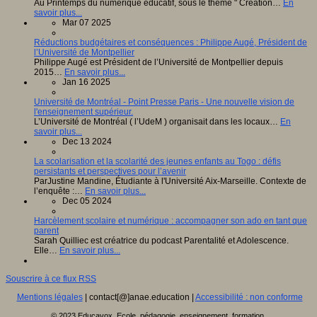
Au Printemps du numérique éducatif, sous le thème " Création…
En
savoir plus...
Mar 07 2025
Réductions budgétaires et conséquences : Philippe Augé, Président de
l’Université de Montpellier
Philippe Augé est Président de l’Université de Montpellier depuis
2015…
En savoir plus...
Jan 16 2025
Université de Montréal - Point Presse Paris - Une nouvelle vision de
l'enseignement supérieur.
L’Université de Montréal ( l’UdeM ) organisait dans les locaux…
En
savoir plus...
Dec 13 2024
La scolarisation et la scolarité des jeunes enfants au Togo : défis
persistants et perspectives pour l’avenir
ParJustine Mandine, Étudiante à l'Université Aix-Marseille. Contexte de
l’enquête :…
En savoir plus...
Dec 05 2024
Harcèlement scolaire et numérique : accompagner son ado en tant que
parent
Sarah Quilliec est créatrice du podcast Parentalité et Adolescence.
Elle…
En savoir plus...
Souscrire à ce flux RSS
Mentions légales
| contact[@]anae.education |
Accessibilité : non conforme
© 2023 Educavox, Ecole, pédagogie, enseignement, formation