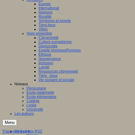
Europe
International
Régions
Ruralité
Territoires et projets
Tiers lieux
Villes
Vivre ensemble
Citoyenneté
Culture européenne
Démocratie
Egalité Hommes/Femmes
Ethique
Gouvernance
Inclusion
Laïcité
Ressources citoyenneté
Tiers - lieux
Vie scolaire et sociale
Niveaux
Périscolaire
Ecole maternelle
Ecole élémentaire
Collège
Lycée
Université
Les auteurs
Menu
S'abonner à ce flux RSS
S'informer