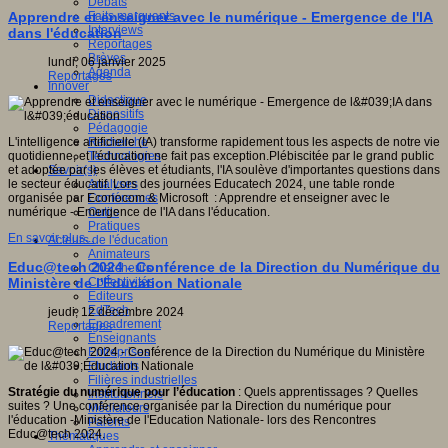
Débats
Faits marquants
Apprendre et enseigner avec le numérique - Emergence de l'IA
Interviews
dans l'éducation
Reportages
Brèves
lundi, 06 janvier 2025
Agenda
Reportages
Innover
Didactique
Dispositifs
Pédagogie
Recherche
L'intelligence artificielle (IA) transforme rapidement tous les aspects de notre vie
Technologies
quotidienne, et l'éducation ne fait pas exception.Plébiscitée par le grand public
Savoir(s)
et adoptée par les élèves et étudiants, l'IA soulève d'importantes questions dans
Analyses
le secteur éducatif. Lors des journées Educatech 2024, une table ronde
Conférences
organisée par Econocom & Microsoft : Apprendre et enseigner avec le
Outils
numérique - Emergence de l'IA dans l'éducation.
Pratiques
En savoir plus...
Acteurs de l'éducation
Animateurs
Educ@tech 2024 - Conférence de la Direction du Numérique du
Chercheurs
Collectivités
Ministère de l'Éducation Nationale
Editeurs
EdTech
jeudi, 12 décembre 2024
Encadrement
Reportages
Enseignants
Entreprises
Etudiants
Filières industrielles
Stratégie du numérique pour l’éducation
: Quels apprentissages ? Quelles
Institutionnels
suites ? Une conférence organisée par la Direction du numérique pour
Médiateurs
l'éducation -Ministère de l'Education Nationale- lors des Rencontres
Parents
Educ@tech 2024.
Thématiques