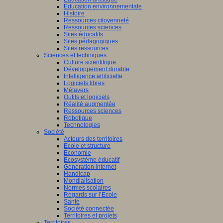
Education environnementale
Histoire
Ressources citoyenneté
Ressources sciences
Sites éducatifs
Sites pédagogiques
Sites ressources
Sciences et techniques
Culture scientifique
Développement durable
Intelligence artificielle
Logiciels libres
Métavers
Outils et logiciels
Réalité augmentée
Ressources sciences
Robotique
Technologies
Société
Acteurs des territoires
Ecole et structure
Economie
Ecosystème éducatif
Génération internet
Handicap
Mondialisation
Normes scolaires
Regards sur l’Ecole
Santé
Société connectée
Territoires et projets
Territoires