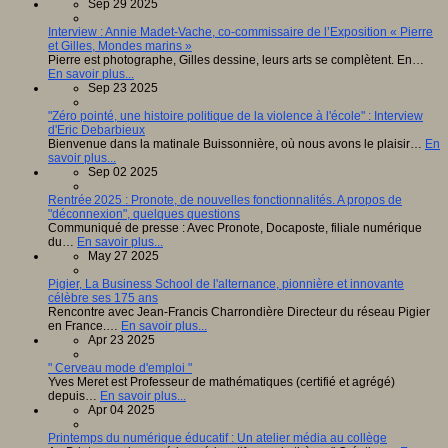
Sep 29 2025
Interview : Annie Madet-Vache, co-commissaire de l’Exposition « Pierre
et Gilles, Mondes marins »
Pierre est photographe, Gilles dessine, leurs arts se complètent. En…
En savoir plus...
Sep 23 2025
"Zéro pointé, une histoire politique de la violence à l'école" : Interview
d'Eric Debarbieux
Bienvenue dans la matinale Buissonnière, où nous avons le plaisir…
En
savoir plus...
Sep 02 2025
Rentrée 2025 : Pronote, de nouvelles fonctionnalités. A propos de
"déconnexion", quelques questions
Communiqué de presse : Avec Pronote, Docaposte, filiale numérique
du…
En savoir plus...
May 27 2025
Pigier, La Business School de l'alternance, pionnière et innovante
célèbre ses 175 ans
Rencontre avec Jean-Francis Charrondière Directeur du réseau Pigier
en France.…
En savoir plus...
Apr 23 2025
" Cerveau mode d'emploi "
Yves Meret est Professeur de mathématiques (certifié et agrégé)
depuis…
En savoir plus...
Apr 04 2025
Printemps du numérique éducatif : Un atelier média au collège