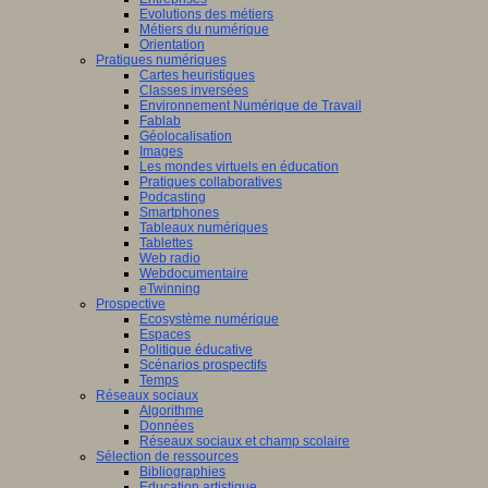
Evolutions des métiers
Métiers du numérique
Orientation
Pratiques numériques
Cartes heuristiques
Classes inversées
Environnement Numérique de Travail
Fablab
Géolocalisation
Images
Les mondes virtuels en éducation
Pratiques collaboratives
Podcasting
Smartphones
Tableaux numériques
Tablettes
Web radio
Webdocumentaire
eTwinning
Prospective
Ecosystème numérique
Espaces
Politique éducative
Scénarios prospectifs
Temps
Réseaux sociaux
Algorithme
Données
Réseaux sociaux et champ scolaire
Sélection de ressources
Bibliographies
Education artistique