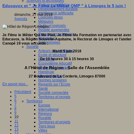
Sciences et techniques
Culture scientifique
Educavox et " Je Filme Le Métier QMP " à Limoges le 5 juin !
Développement durable
Intelligence artificielle
dimanche, 27 mai 2018
Logiciels libres
Agenda
Métavers
Outils et logiciels
Réalité augmentée
Ressources sciences
Je Filme le Métier Qui Me Plait, Je Filme Ma Formation en partenariat avec
Robotique
Educavox, la Région Nouvelle-Aquitaine, le Rectorat de Limoges et l'atelier
Technologies
Canopé 19 vous accueille :
Société
Acteurs des territoires
Mardi 5 juin 2018
Ecole et structure
De 10 heures 30 à 15 heures 30
Economie
Ecosystème éducatif
A l’Hôtel de Région - Salle de l'Assemblée
Génération internet
Handicap
Mondialisation
27 Boulevard de La Corderie, Limoges 87000
Normes scolaires
En savoir plus...
Regards sur l’Ecole
Santé
Précédent
Société connectée
5
Territoires et projets
6
Territoires
7
Europe
8
International
9
Régions
10
Ruralité
11
Territoires et projets
12
Tiers lieux
13
Villes
14