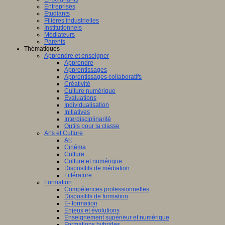
Entreprises
Etudiants
Filières industrielles
Institutionnels
Médiateurs
Parents
Thématiques
Apprendre et enseigner
Apprendre
Apprentissages
Apprentissages collaboratifs
Créativité
Culture numérique
Evaluations
Individualisation
Initiatives
Interdisciplinarité
Outils pour la classe
Arts et Culture
Art
Cinéma
Culture
Culture et numérique
Dispositifs de médiation
Littérature
Formation
Compétences professionnelles
Dispositifs de formation
E- formation
Enjeux et évolutions
Enseignement supérieur et numérique
Formations hybrides