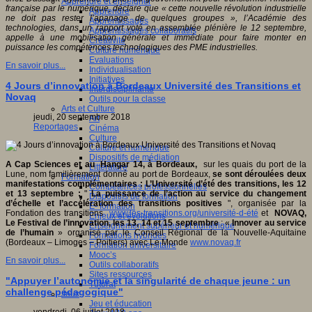
Apprendre et enseigner
française par le numérique, déclare que « cette nouvelle révolution industrielle
Apprendre
ne doit pas rester l’apanage de quelques groupes », l’Académie des
Apprentissages
technologies, dans un rapport voté en assemblée plénière le 12 septembre,
Apprentissages collaboratifs
appelle à une mobilisation générale et immédiate pour faire monter en
Créativité
puissance les compétences technologiques des PME industrielles.
Culture numérique
Evaluations
En savoir plus...
Individualisation
Initiatives
4 Jours d’innovation à Bordeaux Université des Transitions et
Interdisciplinarité
Novaq
Outils pour la classe
Arts et Culture
jeudi, 20 septembre 2018
Art
Reportages
Cinéma
Culture
Culture et numérique
Dispositifs de médiation
A Cap Sciences et au Hangar 14, à Bordeaux,
sur les quais du port de la
Littérature
Lune, nom familièrement donné au port de Bordeaux,
se sont déroulées deux
Formation
manifestations complémentaires : L’Université d’été des transitions, les 12
Compétences professionnelles
et 13 septembre :
"
La puissance de l’action au service du changement
Dispositifs de formation
d’échelle et l’accélération des transitions positives
", organisée par la
E- formation
Fondation des transitions
www.les-transitions.org/université-d-été
et
NOVAQ,
Enjeux et évolutions
Le Festival de l’innovation, les 13, 14 et 15 septembre
: «
Innover au service
Enseignement supérieur et numérique
de l’humain
» organisé par le Conseil Régional de la Nouvelle-Aquitaine
Formations hybrides
(Bordeaux – Limoges – Poitiers) avec Le Monde
www.novaq.fr
Formation universitaire
Mooc’s
En savoir plus...
Outils collaboratifs
Sites ressources
"Appuyer l’autonomie et la singularité de chaque jeune : un
Tutorat
challenge pédagogique"
Jeux
Jeu et éducation