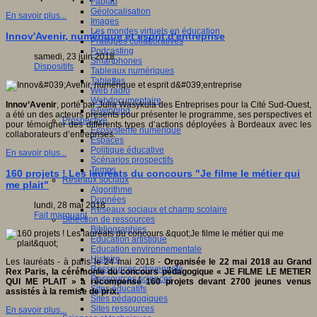
Fablab
Géolocalisation
En savoir plus...
Images
Les mondes virtuels en éducation
Innov'Avenir, numérique et esprit d'entreprise
Pratiques collaboratives
Podcasting
samedi, 23 juin 2018
Smartphones
Dispositifs
Tableaux numériques
Tablettes
Web radio
Webdocumentaire
Innov’Avenir
, porté par Julia Wasykula des Entreprises pour la Cité Sud-Ouest,
eTwinning
a été un des acteurs présents
pour présenter le programme, ses perspectives et
Prospective
pour témoigner des différents types d’actions déployées à Bordeaux avec les
Ecosystème numérique
collaborateurs d’entreprises.
Espaces
Politique éducative
En savoir plus...
Scénarios prospectifs
Temps
160 projets ! Les lauréats du concours "Je filme le métier qui
Réseaux sociaux
me plait"
Algorithme
Données
lundi, 28 mai 2018
Réseaux sociaux et champ scolaire
Fait marquant
Sélection de ressources
Bibliographies
Education artistique
Education environnementale
Histoire
Les lauréats - à paris le 24 mai 2018 -
Organisée le 22 mai 2018 au Grand
Ressources citoyenneté
Rex Paris, la cérémonie du concours pédagogique « JE FILME LE METIER
Ressources sciences
QUI ME PLAIT » a récompensé 160 projets devant 2700 jeunes venus
Sites éducatifs
assistés à la remise de prix.
Sites pédagogiques
Sites ressources
En savoir plus...