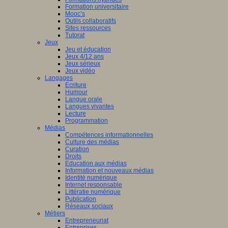
Formation universitaire
Mooc’s
Outils collaboratifs
Sites ressources
Tutorat
Jeux
Jeu et éducation
Jeux 4/12 ans
Jeux sérieux
Jeux vidéo
Langages
Ecriture
Humour
Langue orale
Langues vivantes
Lecture
Programmation
Médias
Compétences informationnelles
Culture des médias
Curation
Droits
Education aux médias
Information et nouveaux médias
Identité numérique
Internet responsable
Littératie numérique
Publication
Réseaux sociaux
Métiers
Entrepreneuriat
Entreprises