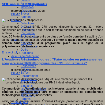
Débats
Faits marquants
SPIE accueille 278 apprentis
Interviews
Reportages
mercredi, 10 octobre 2018
Brèves
Brèves
Agenda
Innover
Didactique
Dispositifs
Communiqué : Chez SPIE, 278 postes d'apprentis couvrant 31 métiers
Pédagogie
spécialisés ont été pourvus sur le seul territoire allemand en ce début d'année
Recherche
scolaire.
Technologies
Avec 56 % de nouveaux apprentis de plus que l'année dernière, il s'agit là d'un
Savoir(s)
chiffre en forte augmentation.
Objectif ? Former la main-d'œuvre qualifiée de
Analyses
demain dans le cadre d'un programme placé sous le signe de la
Conférences
polyvalence et de hautes compétences.
Outils
En savoir plus...
Pratiques
Acteurs de l'éducation
L’Académie des technologies : "Faire monter en puissance les
Animateurs
Chercheurs
compétences technologiques des PME industrielles"
Collectivités
Editeurs
dimanche, 23 septembre 2018
EdTech
Brèves
Encadrement
Enseignants
Entreprises
Etudiants
Communiqué : L’Académie des technologies appelle à une mobilisation
Filières industrielles
générale et immédiate pour faire monter en puissance les compétences
Institutionnels
technologiques des PME industrielles.
Médiateurs
Parents
Alors que le premier ministre Édouard Philippe, présentant le 20 septembre
Thématiques
chez Dassault Systèmes le plan du gouvernement pour transformer l'industrie