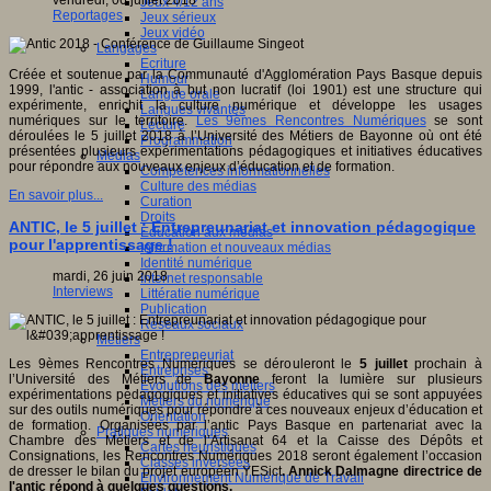
vendredi, 06 juillet 2018
Jeux 4/12 ans
Reportages
Jeux sérieux
Jeux vidéo
Langages
Ecriture
Créée et soutenue par la Communauté d'Agglomération Pays Basque depuis
Humour
1999, l'antic - association à but non lucratif (loi 1901) est une structure qui
Langue orale
expérimente, enrichit la culture numérique et développe les usages
Langues vivantes
numériques sur le territoire.
Les 9èmes Rencontres Numériques
se sont
Lecture
déroulées le 5 juillet 2018 à l’Université des Métiers de Bayonne où ont été
Programmation
présentées plusieurs expérimentations pédagogiques et initiatives éducatives
Médias
pour répondre aux nouveaux enjeux d’éducation et de formation.
Compétences informationnelles
Culture des médias
En savoir plus...
Curation
Droits
ANTIC, le 5 juillet : Entrepreunariat et innovation pédagogique
Education aux médias
pour l'apprentissage !
Information et nouveaux médias
Identité numérique
mardi, 26 juin 2018
Internet responsable
Interviews
Littératie numérique
Publication
Réseaux sociaux
Métiers
Entrepreneuriat
Les 9èmes Rencontres Numériques se dérouleront le
5 juillet
prochain à
Entreprises
l’Université des Métiers de
Bayonne
feront la lumière sur plusieurs
Evolutions des métiers
expérimentations pédagogiques et initiatives éducatives qui se sont appuyées
Métiers du numérique
sur des outils numériques pour répondre à ces nouveaux enjeux d’éducation et
Orientation
de formation. Organisées par l’antic Pays Basque en partenariat avec la
Pratiques numériques
Chambre des Métiers et de l’Artisanat 64 et la Caisse des Dépôts et
Cartes heuristiques
Consignations, les Rencontres Numériques 2018 seront également l’occasion
Classes inversées
de dresser le bilan du projet européen YESict
.
Annick Dalmagne directrice de
Environnement Numérique de Travail
l'antic répond à quelques questions.