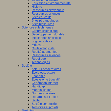
Education environnementale
Histoire
Ressources citoyenneté
Ressources sciences
Sites éducatifs
Sites pédagogiques
Sites ressources
Sciences et techniques
Culture scientifique
Développement durable
Intelligence artificielle
Logiciels libres
Métavers
Outils et logiciels
Réalité augmentée
Ressources sciences
Robotique
Technologies
Société
Acteurs des territoires
Ecole et structure
Economie
Ecosystème éducatif
Génération internet
Handicap
Mondialisation
Normes scolaires
Regards sur l’Ecole
Santé
Société connectée
Territoires et projets
Territoires