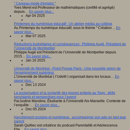
" Cerveau mode d'emploi "
Yves Meret est Professeur de mathématiques (certifié et agrégé)
depuis…
En savoir plus...
Apr 04 2025
Printemps du numérique éducatif : Un atelier média au collège
Au Printemps du numérique éducatif, sous le thème " Création…
En
savoir plus...
Mar 07 2025
Réductions budgétaires et conséquences : Philippe Augé, Président de
l’Université de Montpellier
Philippe Augé est Président de l’Université de Montpellier depuis
2015…
En savoir plus...
Jan 16 2025
Université de Montréal - Point Presse Paris - Une nouvelle vision de
l'enseignement supérieur.
L’Université de Montréal ( l’UdeM ) organisait dans les locaux…
En
savoir plus...
Dec 13 2024
La scolarisation et la scolarité des jeunes enfants au Togo : défis
persistants et perspectives pour l’avenir
ParJustine Mandine, Étudiante à l'Université Aix-Marseille. Contexte de
l’enquête :…
En savoir plus...
Dec 05 2024
Harcèlement scolaire et numérique : accompagner son ado en tant que
parent
Sarah Quilliec est créatrice du podcast Parentalité et Adolescence.
Elle…
En savoir plus...