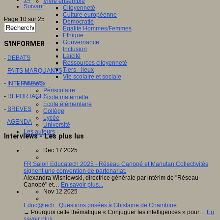
Vivre ensemble
Suivant
Citoyenneté
Culture européenne
Page 10 sur 25
Démocratie
Egalité Hommes/Femmes
Ethique
Gouvernance
S'INFORMER
Inclusion
Laïcité
-
DEBATS
Ressources citoyenneté
Tiers - lieux
-
FAITS MARQUANTS
Vie scolaire et sociale
-
INTERVIEWS
Niveaux
Périscolaire
-
REPORTAGES
Ecole maternelle
Ecole élémentaire
-
BREVES
Collège
Lycée
-
AGENDA
Université
Les auteurs
Interviews - Les plus lus
Dec 17 2025
FR Salon Educatech 2025 - Réseau Canopé et Manutan Collectivités
signent une convention de partenariat.
Alexandra Wisniewski, directrice générale par intérim de "Réseau
Canopé" et…
En savoir plus...
Nov 12 2025
Educ@tech : Questions posées à Ghislaine de Chambine
→ Pourquoi cette thématique « Conjuguer les intelligences » pour…
En
savoir plus...