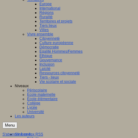
Europe
International
Régions
Ruralité
Territoires et projets
Tiers lieux
Villes
Vivre ensemble
Citoyenneté
Culture européenne
Démocratie
Egalité Hommes/Femmes
Ethique
Gouvernance
Inclusion
Laïcité
Ressources citoyenneté
Tiers - lieux
Vie scolaire et sociale
Niveaux
Périscolaire
Ecole maternelle
Ecole élémentaire
Collège
Lycée
Université
Les auteurs
Menu
S'abonner à ce flux RSS
S'informer