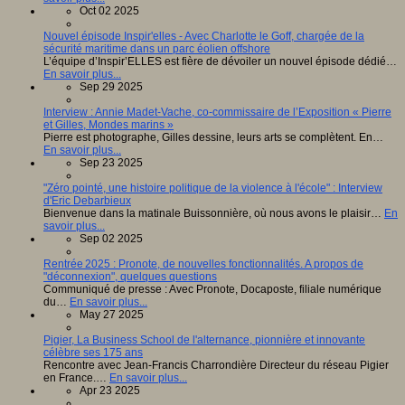
Oct 02 2025
Nouvel épisode Inspir'elles - Avec Charlotte le Goff, chargée de la
sécurité maritime dans un parc éolien offshore
L’équipe d’Inspir’ELLES est fière de dévoiler un nouvel épisode dédié…
En savoir plus...
Sep 29 2025
Interview : Annie Madet-Vache, co-commissaire de l’Exposition « Pierre
et Gilles, Mondes marins »
Pierre est photographe, Gilles dessine, leurs arts se complètent. En…
En savoir plus...
Sep 23 2025
"Zéro pointé, une histoire politique de la violence à l'école" : Interview
d'Eric Debarbieux
Bienvenue dans la matinale Buissonnière, où nous avons le plaisir…
En
savoir plus...
Sep 02 2025
Rentrée 2025 : Pronote, de nouvelles fonctionnalités. A propos de
"déconnexion", quelques questions
Communiqué de presse : Avec Pronote, Docaposte, filiale numérique
du…
En savoir plus...
May 27 2025
Pigier, La Business School de l'alternance, pionnière et innovante
célèbre ses 175 ans
Rencontre avec Jean-Francis Charrondière Directeur du réseau Pigier
en France.…
En savoir plus...
Apr 23 2025