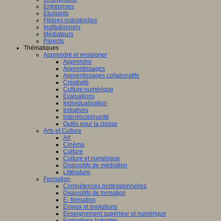
Entreprises
Etudiants
Filières industrielles
Institutionnels
Médiateurs
Parents
Thématiques
Apprendre et enseigner
Apprendre
Apprentissages
Apprentissages collaboratifs
Créativité
Culture numérique
Evaluations
Individualisation
Initiatives
Interdisciplinarité
Outils pour la classe
Arts et Culture
Art
Cinéma
Culture
Culture et numérique
Dispositifs de médiation
Littérature
Formation
Compétences professionnelles
Dispositifs de formation
E- formation
Enjeux et évolutions
Enseignement supérieur et numérique
Formations hybrides