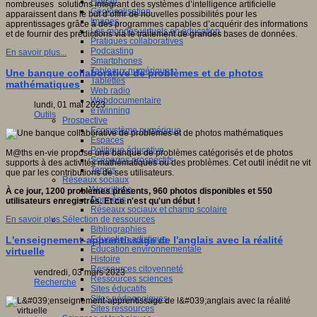
Fablab
nombreuses solutions intégrant des systèmes d’intelligence artificielle
Géolocalisation
apparaissent dans le but d’offrir de nouvelles possibilités pour les
Images
apprentissages grâce à des programmes capables d’acquérir des informations
Les mondes virtuels en éducation
et de fournir des prédictions via le traitement de grandes bases de données.
Pratiques collaboratives
Podcasting
En savoir plus...
Smartphones
Tableaux numériques
Une banque collaborative de problèmes et de photos
Tablettes
mathématiques
Web radio
Webdocumentaire
lundi, 01 mai 2023
eTwinning
Outils
Prospective
Ecosystème numérique
Espaces
Politique éducative
M@ths en-vie propose une banque de problèmes catégorisés et de photos
Scénarios prospectifs
supports à des activités mathématiques ou des problèmes. Cet outil inédit ne vit
Temps
que par les contributions de ses utilisateurs.
Réseaux sociaux
Algorithme
À ce jour, 1200 problèmes présents, 960 photos disponibles et 550
Données
utilisateurs enregistrés. Et ce n'est qu'un début !
Réseaux sociaux et champ scolaire
Sélection de ressources
En savoir plus...
Bibliographies
Education artistique
L'enseignement-apprentissage de l'anglais avec la réalité
Education environnementale
virtuelle
Histoire
Ressources citoyenneté
vendredi, 03 mars 2023
Ressources sciences
Recherche
Sites éducatifs
Sites pédagogiques
Sites ressources