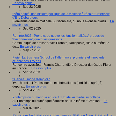
En savoir plus...
Sep 23 2025
"Zéro pointé, une histoire politique de la violence à l'école" : Interview
d'Eric Debarbieux
Bienvenue dans la matinale Buissonnière, où nous avons le plaisir…
En
savoir plus...
Sep 02 2025
Rentrée 2025 : Pronote, de nouvelles fonctionnalités. A propos de
"déconnexion", quelques questions
Communiqué de presse : Avec Pronote, Docaposte, filiale numérique
du…
En savoir plus...
May 27 2025
Pigier, La Business School de l'alternance, pionnière et innovante
célèbre ses 175 ans
Rencontre avec Jean-Francis Charrondière Directeur du réseau Pigier
en France.…
En savoir plus...
Apr 23 2025
" Cerveau mode d'emploi "
Yves Meret est Professeur de mathématiques (certifié et agrégé)
depuis…
En savoir plus...
Apr 04 2025
Printemps du numérique éducatif : Un atelier média au collège
Au Printemps du numérique éducatif, sous le thème " Création…
En
savoir plus...
Mar 07 2025
Réductions budgétaires et conséquences : Philippe Augé, Président de