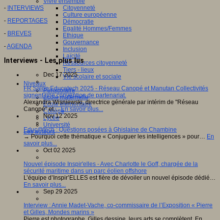
Vivre ensemble
-
INTERVIEWS
Citoyenneté
Culture européenne
-
REPORTAGES
Démocratie
Egalité Hommes/Femmes
-
BREVES
Ethique
Gouvernance
-
AGENDA
Inclusion
Laïcité
Interviews - Les plus lus
Ressources citoyenneté
Tiers - lieux
Dec 17 2025
Vie scolaire et sociale
Niveaux
FR Salon Educatech 2025 - Réseau Canopé et Manutan Collectivités
Périscolaire
signent une convention de partenariat.
Ecole maternelle
Alexandra Wisniewski, directrice générale par intérim de "Réseau
Ecole élémentaire
Canopé" et…
En savoir plus...
Collège
Nov 12 2025
Lycée
Université
Educ@tech : Questions posées à Ghislaine de Chambine
Les auteurs
→ Pourquoi cette thématique « Conjuguer les intelligences » pour…
En
savoir plus...
Oct 02 2025
Nouvel épisode Inspir'elles - Avec Charlotte le Goff, chargée de la
sécurité maritime dans un parc éolien offshore
L’équipe d’Inspir’ELLES est fière de dévoiler un nouvel épisode dédié…
En savoir plus...
Sep 29 2025
Interview : Annie Madet-Vache, co-commissaire de l’Exposition « Pierre
et Gilles, Mondes marins »
Pierre est photographe, Gilles dessine, leurs arts se complètent. En…