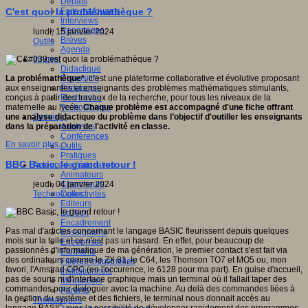
Débats
Faits marquants
C'est quoi la problémathèque ?
Interviews
Reportages
lundi, 15 janvier 2024
Brèves
Outils
Agenda
Innover
Didactique
Dispositifs
La problémathèque*
, c’est une plateforme collaborative et évolutive proposant
Pédagogie
aux enseignantes et enseignants des problèmes mathématiques stimulants,
Recherche
conçus à partir des travaux de la recherche, pour tous les niveaux de la
Technologies
maternelle au lycée.
Chaque problème est accompagné d'une fiche offrant
Savoir(s)
une analyse didactique du problème dans l’objectif d'outiller les enseignants
Analyses
dans la préparation de l'activité en classe.
Conférences
En savoir plus...
Outils
Pratiques
BBC Basic, le grand retour !
Acteurs de l'éducation
Animateurs
Chercheurs
jeudi, 04 janvier 2024
Collectivités
Technologies
Editeurs
EdTech
Encadrement
Pas mal d'articles concernant le langage BASIC fleurissent depuis quelques
Enseignants
mois sur la toile et ce n'est pas un hasard. En effet, pour beaucoup de
Entreprises
passionnés d'informatique de ma génération, le premier contact s'est fait via
Etudiants
des ordinateurs comme le ZX 81, le C64, les Thomson TO7 et MO5 ou, mon
Filières industrielles
favori, l'Amstrad CPC (en l'occurence, le 6128 pour ma part). En guise d'accueil,
Institutionnels
pas de souris ni d'interface graphique mais un terminal où il fallait taper des
Médiateurs
commandes pour dialoguer avec la machine. Au delà des commandes liées à
Parents
la gestion du système et des fichiers, le terminal nous donnait accès au
Thématiques