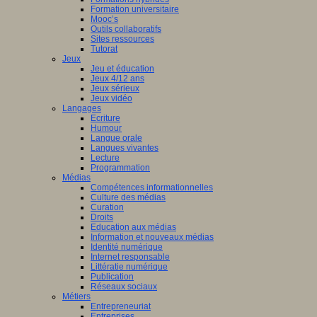
Formation universitaire
Mooc’s
Outils collaboratifs
Sites ressources
Tutorat
Jeux
Jeu et éducation
Jeux 4/12 ans
Jeux sérieux
Jeux vidéo
Langages
Ecriture
Humour
Langue orale
Langues vivantes
Lecture
Programmation
Médias
Compétences informationnelles
Culture des médias
Curation
Droits
Education aux médias
Information et nouveaux médias
Identité numérique
Internet responsable
Littératie numérique
Publication
Réseaux sociaux
Métiers
Entrepreneuriat
Entreprises