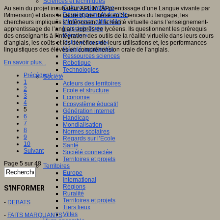
Sciences et techniques
Culture scientifique
Au sein du projet incubateur APLIM (APprentissage d’une Langue vivante par
Développement durable
IMmersion) et dans le cadre d’une thèse en Sciences du langage, les
Intelligence artificielle
chercheurs impliqués s’intéressent à la réalité virtuelle dans l’enseignement-
Logiciels libres
apprentissage de l’anglais auprès de lycéens. Ils questionnent les prérequis
Métavers
des enseignants à l’intégration des outils de la réalité virtuelle dans leurs cours
Outils et logiciels
d’anglais, les coûts et les bénéfices de leurs utilisations et, les performances
Réalité augmentée
linguistiques des élèves en compréhension orale de l’anglais.
Ressources sciences
En savoir plus...
Robotique
Technologies
Précédent
Société
1
Acteurs des territoires
2
Ecole et structure
3
Economie
4
Ecosystème éducatif
5
Génération internet
6
Handicap
7
Mondialisation
8
Normes scolaires
9
Regards sur l’Ecole
10
Santé
Suivant
Société connectée
Territoires et projets
Page 5 sur 48
Territoires
Europe
International
Régions
S'INFORMER
Ruralité
Territoires et projets
-
DEBATS
Tiers lieux
Villes
-
FAITS MARQUANTS