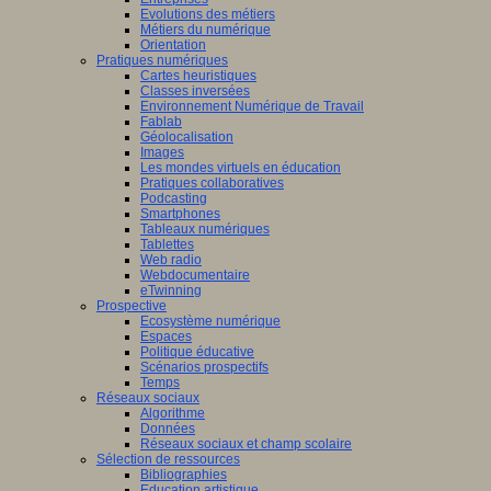
Evolutions des métiers
Métiers du numérique
Orientation
Pratiques numériques
Cartes heuristiques
Classes inversées
Environnement Numérique de Travail
Fablab
Géolocalisation
Images
Les mondes virtuels en éducation
Pratiques collaboratives
Podcasting
Smartphones
Tableaux numériques
Tablettes
Web radio
Webdocumentaire
eTwinning
Prospective
Ecosystème numérique
Espaces
Politique éducative
Scénarios prospectifs
Temps
Réseaux sociaux
Algorithme
Données
Réseaux sociaux et champ scolaire
Sélection de ressources
Bibliographies
Education artistique