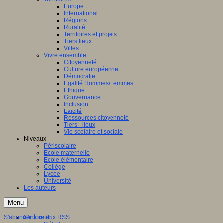
Europe
International
Régions
Ruralité
Territoires et projets
Tiers lieux
Villes
Vivre ensemble
Citoyenneté
Culture européenne
Démocratie
Egalité Hommes/Femmes
Ethique
Gouvernance
Inclusion
Laïcité
Ressources citoyenneté
Tiers - lieux
Vie scolaire et sociale
Niveaux
Périscolaire
Ecole maternelle
Ecole élémentaire
Collège
Lycée
Université
Les auteurs
Menu
S'abonner à ce flux RSS
S'informer