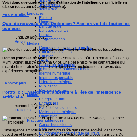
Jeux 4/12 ans
Voici donc quelques exemples d'utilisation de l'intelligence artificielle en
Jeux sérieux
classe (ou avant ou après la classe).
Jeux vidéo
Langages
En savoir plus...
Ecriture
Humour
Quoi de nouveau chez Dadoclem ? Axel en voit de toutes les
Langue orale
couleurs
Langues vivantes
Lecture
lundi, 28 août 2023
Programmation
Brèves
Médias
Compétences informationnelles
Culture des médias
Curation
Roman jeunesse de Mymi Doinet -
Sortie le 28 août - Un roman dès 7 ans, de
Droits
Mymi Doinet, illustré par Anna Griot. Une belle histoire de camaraderie qui
Education aux médias
raconte l'intégration du handicap dans la vie quotidienne au travers des
Information et nouveaux médias
expériences incroyables.
Identité numérique
Internet responsable
Littératie numérique
En savoir plus...
Publication
Réseaux sociaux
Portfolio : Enseigner et apprendre à l'ère de l'intelligence
Métiers
artificielle
Entrepreneuriat
Entreprises
mercredi, 12 juillet 2023
Evolutions des métiers
Pratiques
Métiers du numérique
Orientation
Pratiques numériques
Cartes heuristiques
Classes inversées
L’intelligence artificielle est omniprésente dans notre société, dans notre
Environnement Numérique de Travail
quotidien et le monde de l’éducation n’échappe pas à cette transition. De