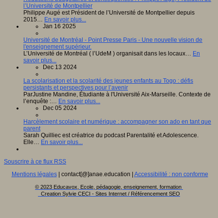
l’Université de Montpellier
Philippe Augé est Président de l’Université de Montpellier depuis
2015…
En savoir plus...
Jan 16 2025
Université de Montréal - Point Presse Paris - Une nouvelle vision de
l'enseignement supérieur.
L’Université de Montréal ( l’UdeM ) organisait dans les locaux…
En
savoir plus...
Dec 13 2024
La scolarisation et la scolarité des jeunes enfants au Togo : défis
persistants et perspectives pour l’avenir
ParJustine Mandine, Étudiante à l'Université Aix-Marseille. Contexte de
l’enquête :…
En savoir plus...
Dec 05 2024
Harcèlement scolaire et numérique : accompagner son ado en tant que
parent
Sarah Quilliec est créatrice du podcast Parentalité et Adolescence.
Elle…
En savoir plus...
Souscrire à ce flux RSS
Mentions légales
| contact[@]anae.education |
Accessibilité : non conforme
© 2023 Educavox, Ecole, pédagogie, enseignement, formation
Creation Sylvie CECI - Sites Internet / Référencement SEO