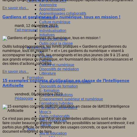
langage BASIC avec la possibilité de développer rapidement des programmes.
Apprendre et enseigner
Apprendre
En savoir plus...
Apprentissages
Apprentissages collaboratifs
Gardiens et gardiennes du numérique, tous en mission !
Créativité
Culture numérique
mardi, 12 décembre 2023
Evaluations
Fait marquant
Individualisation
Initiatives
Interdisciplinarité
Outils pour la classe
Outils ludopédagogiques, les livrets pratiques « Gardiens et gardiennes du
Arts et Culture
numérique, tous en mission ! » et « Les gardiens du numérique » visent à
Art
accompagner les parents, les enseignants et les plus jeunes (de 9 à 15 ans)
Cinéma
aux grands enjeux du numérique, en fournissant des clés de connaissances et
Culture
des idées d’actions concrètes.
Culture et numérique
Dispositifs de médiation
En savoir plus...
Littérature
Formation
15 exemples concrets d'utilisation en classe de l'Intelligence
Compétences professionnelles
Artificielle
Dispositifs de formation
E- formation
vendredi, 08 décembre 2023
Enjeux et évolutions
Pédagogie
Enseignement supérieur et numérique
Formations hybrides
Formation universitaire
Mooc’s
Outils collaboratifs
Ce n'est pas peu dire que l'IA et ses potentielles utilisations sont en train de
Sites ressources
faire couler beaucoup d'encre. Mais si les possibilités se laissent entrevoir, il est
Tutorat
parfois plus difficile de développer des usages concrets, ce que le présent
Jeux
document entreprend de faire.
Jeu et éducation