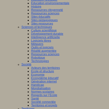
Education environnementale
Histoire
Ressources citoyenneté
Ressources sciences
Sites éducatifs
Sites pédagogiques
Sites ressources
Sciences et techniques
Culture scientifique
Développement durable
Intelligence artificielle
Logiciels libres
Métavers
Outils et logiciels
Réalité augmentée
Ressources sciences
Robotique
Technologies
Société
Acteurs des territoires
Ecole et structure
Economie
Ecosystème éducatif
Génération internet
Handicap
Mondialisation
Normes scolaires
Regards sur l’Ecole
Santé
Société connectée
Territoires et projets
Territoires