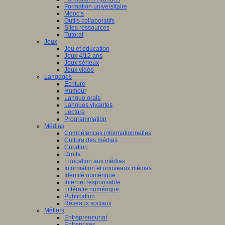
Formation universitaire
Mooc’s
Outils collaboratifs
Sites ressources
Tutorat
Jeux
Jeu et éducation
Jeux 4/12 ans
Jeux sérieux
Jeux vidéo
Langages
Ecriture
Humour
Langue orale
Langues vivantes
Lecture
Programmation
Médias
Compétences informationnelles
Culture des médias
Curation
Droits
Education aux médias
Information et nouveaux médias
Identité numérique
Internet responsable
Littératie numérique
Publication
Réseaux sociaux
Métiers
Entrepreneuriat
Entreprises