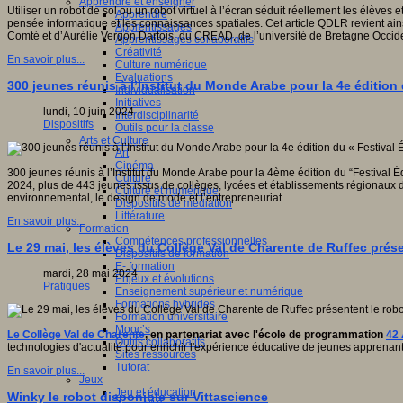
Apprendre et enseigner
Utiliser un robot de sol ou un robot virtuel à l’écran séduit réellement les élève
Apprendre
pensée informatique et les connaissances spatiales. Cet article QDLR revient ain
Apprentissages
Comté et d’Aurélie Vergon Dartois, du CREAD, de l’université de Bretagne Occid
Apprentissages collaboratifs
Créativité
En savoir plus...
Culture numérique
Evaluations
300 jeunes réunis à l’Institut du Monde Arabe pour la 4e édition
Individualisation
Initiatives
lundi, 10 juin 2024
Interdisciplinarité
Dispositifs
Outils pour la classe
Arts et Culture
Art
Cinéma
300 jeunes réunis à l’Institut du Monde Arabe pour la 4ème édition du “Festival 
Culture
2024, plus de 443 jeunes issus de collèges, lycées et établissements régionaux 
Culture et numérique
environnemental, le design de mode et l’entrepreneuriat.
Dispositifs de médiation
Littérature
En savoir plus...
Formation
Compétences professionnelles
Le 29 mai, les élèves du Collège Val de Charente de Ruffec présen
Dispositifs de formation
E- formation
mardi, 28 mai 2024
Enjeux et évolutions
Pratiques
Enseignement supérieur et numérique
Formations hybrides
Formation universitaire
Mooc’s
Le Collège Val de Charente
, en partenariat avec l'école de programmation
42
Outils collaboratifs
technologies d'actualité pour enrichir l'expérience éducative de jeunes apprenant
Sites ressources
Tutorat
En savoir plus...
Jeux
Jeu et éducation
Winky le robot disponible sur Vittascience