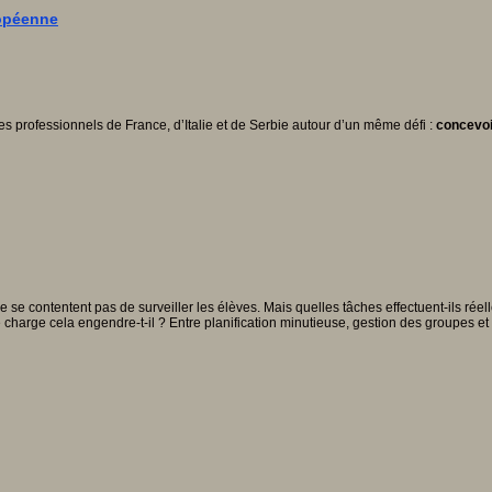
ropéenne
es professionnels de France, d’Italie et de Serbie autour d’un même défi :
concevoi
ne se contentent pas de surveiller les élèves. Mais quelles tâches effectuent-ils rée
charge cela engendre-t-il ? Entre planification minutieuse, gestion des groupes et 