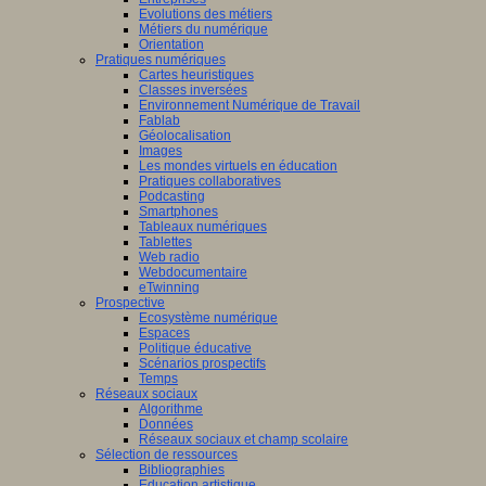
Evolutions des métiers
Métiers du numérique
Orientation
Pratiques numériques
Cartes heuristiques
Classes inversées
Environnement Numérique de Travail
Fablab
Géolocalisation
Images
Les mondes virtuels en éducation
Pratiques collaboratives
Podcasting
Smartphones
Tableaux numériques
Tablettes
Web radio
Webdocumentaire
eTwinning
Prospective
Ecosystème numérique
Espaces
Politique éducative
Scénarios prospectifs
Temps
Réseaux sociaux
Algorithme
Données
Réseaux sociaux et champ scolaire
Sélection de ressources
Bibliographies
Education artistique