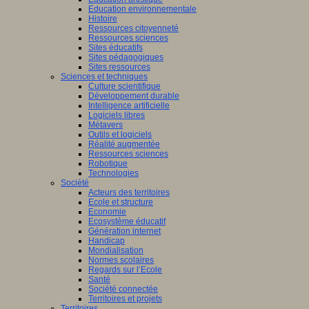
Education environnementale
Histoire
Ressources citoyenneté
Ressources sciences
Sites éducatifs
Sites pédagogiques
Sites ressources
Sciences et techniques
Culture scientifique
Développement durable
Intelligence artificielle
Logiciels libres
Métavers
Outils et logiciels
Réalité augmentée
Ressources sciences
Robotique
Technologies
Société
Acteurs des territoires
Ecole et structure
Economie
Ecosystème éducatif
Génération internet
Handicap
Mondialisation
Normes scolaires
Regards sur l’Ecole
Santé
Société connectée
Territoires et projets
Territoires