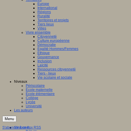
Europe
International
Régions
Ruralité
Territoires et projets
Tiers lieux
Villes
Vivre ensemble
Citoyenneté
Culture européenne
Démocratie
Egalité Hommes/Femmes
Ethique
Gouvernance
Inclusion
Laïcité
Ressources citoyenneté
Tiers - lieux
Vie scolaire et sociale
Niveaux
Périscolaire
Ecole maternelle
Ecole élémentaire
Collège
Lycée
Université
Les auteurs
Menu
S'abonner à ce flux RSS
S'informer