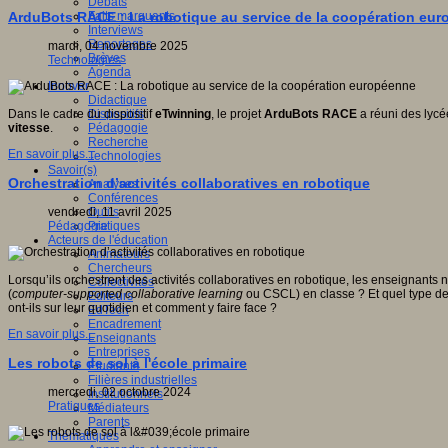
Débats
Faits marquants
ArduBots RACE : La robotique au service de la coopération eu
Interviews
Reportages
mardi, 04 novembre 2025
Brèves
Technologies
Agenda
Innover
Didactique
Dispositifs
Dans le cadre du dispositif
eTwinning
, le projet
ArduBots RACE
a réuni des lycé
Pédagogie
vitesse
.
Recherche
En savoir plus...
Technologies
Savoir(s)
Orchestration d’activités collaboratives en robotique
Analyses
Conférences
Outils
vendredi, 11 avril 2025
Pratiques
Pédagogie
Acteurs de l'éducation
Animateurs
Chercheurs
Lorsqu’ils orchestrent des activités collaboratives en robotique, les enseignants 
Collectivités
(
computer-supported collaborative learning
ou CSCL) en classe ? Et quel type de 
Editeurs
ont-ils sur leur quotidien et comment y faire face ?
EdTech
Encadrement
En savoir plus...
Enseignants
Entreprises
Les robots de sol à l'école primaire
Etudiants
Filières industrielles
mercredi, 02 octobre 2024
Institutionnels
Pratiques
Médiateurs
Parents
Thématiques