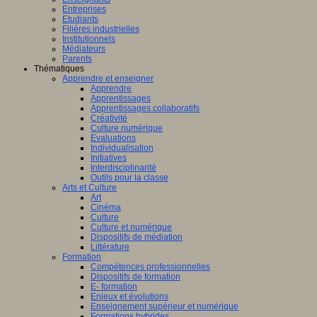
Entreprises
Etudiants
Filières industrielles
Institutionnels
Médiateurs
Parents
Thématiques
Apprendre et enseigner
Apprendre
Apprentissages
Apprentissages collaboratifs
Créativité
Culture numérique
Evaluations
Individualisation
Initiatives
Interdisciplinarité
Outils pour la classe
Arts et Culture
Art
Cinéma
Culture
Culture et numérique
Dispositifs de médiation
Littérature
Formation
Compétences professionnelles
Dispositifs de formation
E- formation
Enjeux et évolutions
Enseignement supérieur et numérique
Formations hybrides