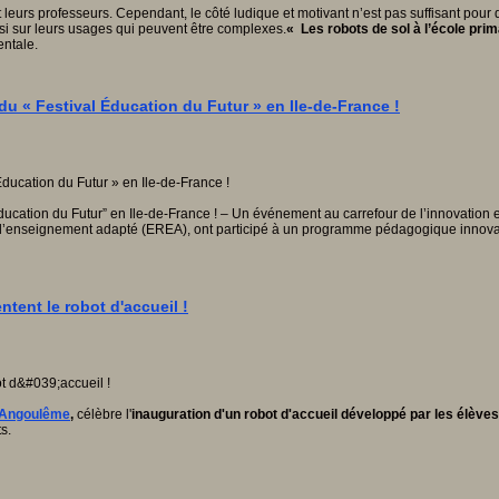
s et leurs professeurs. Cependant, le côté ludique et motivant n’est pas suffisant p
si sur leurs usages qui peuvent être complexes.
« Les robots de sol à l’école prim
entale.
 du « Festival Éducation du Futur » en Ile-de-France !
Éducation du Futur” en Ile-de-France ! – Un événement au carrefour de l’innovation
d’enseignement adapté (EREA), ont participé à un programme pédagogique innovant, b
tent le robot d'accueil !
 Angoulême
,
célèbre l'
inauguration d'un robot d'accueil développé par les élèves
s.