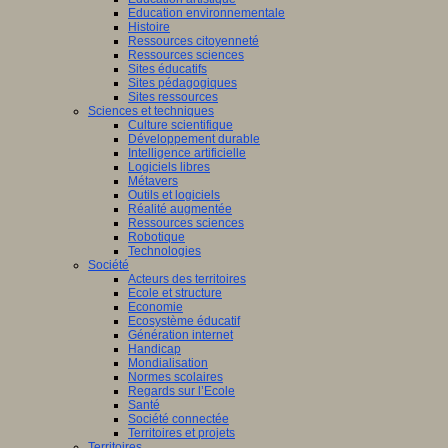
Education environnementale
Histoire
Ressources citoyenneté
Ressources sciences
Sites éducatifs
Sites pédagogiques
Sites ressources
Sciences et techniques
Culture scientifique
Développement durable
Intelligence artificielle
Logiciels libres
Métavers
Outils et logiciels
Réalité augmentée
Ressources sciences
Robotique
Technologies
Société
Acteurs des territoires
Ecole et structure
Economie
Ecosystème éducatif
Génération internet
Handicap
Mondialisation
Normes scolaires
Regards sur l’Ecole
Santé
Société connectée
Territoires et projets
Territoires