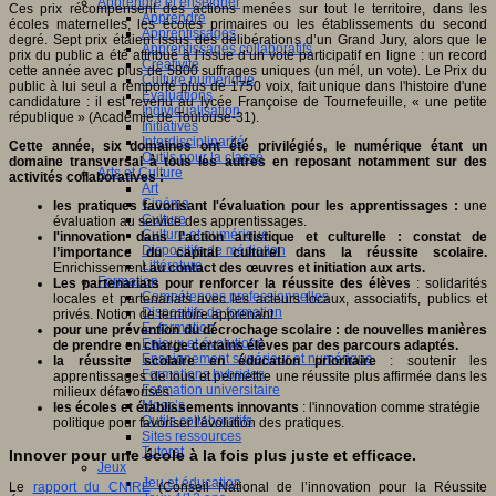
Apprendre et enseigner
Ces prix récompensent des actions menées sur tout le territoire, dans les
Apprendre
écoles maternelles, les écoles primaires ou les établissements du second
Apprentissages
degré. Sept prix étaient issus des délibérations d’un Grand Jury, alors que le
Apprentissages collaboratifs
prix du public a été attribué à l’issue d’un vote participatif en ligne : un record
Créativité
cette année avec plus de 5800 suffrages uniques (un mél, un vote). Le Prix du
Culture numérique
public à lui seul a remporté plus de 1750 voix, fait unique dans l'histoire d'une
Evaluations
candidature : il est revenu au lycée Françoise de Tournefeuille, « une petite
Individualisation
république » (Académie de Toulouse-31).
Initiatives
Interdisciplinarité
Cette année, six domaines ont été privilégiés, le numérique étant un
Outils pour la classe
domaine transversal à tous les autres en reposant notamment sur des
Arts et Culture
activités collaboratives :
Art
Cinéma
les pratiques favorisant l'évaluation pour les apprentissages
:
une
Culture
évaluation au service des apprentissages.
Culture et numérique
l'innovation dans l'action artistique et culturelle : constat de
Dispositifs de médiation
l’importance du capital culturel dans la réussite scolaire.
Littérature
Enrichissement
au contact des œuvres et initiation aux arts.
Formation
Les partenariats pour renforcer la réussite des élèves
: solidarités
Compétences professionnelles
locales et partenariats avec les acteurs locaux, associatifs, publics et
Dispositifs de formation
privés. Notion de territoire apprenant.
E- formation
pour une prévention du décrochage scolaire : de nouvelles manières
Enjeux et évolutions
de prendre en charge certains élèves par des parcours adaptés.
Enseignement supérieur et numérique
la réussite scolaire en éducation prioritaire
: soutenir les
Formations hybrides
apprentissages de tous et permettre une réussite plus affirmée dans les
Formation universitaire
milieux défavorisés.
Mooc’s
les écoles et établissements innovants
: l'innovation comme stratégie
Outils collaboratifs
politique pour favoriser l'évolution des pratiques.
Sites ressources
Tutorat
Innover pour une école à la fois plus juste et efficace.
Jeux
Jeu et éducation
Le
rapport du CNIRÉ
(Conseil National de l’innovation pour la Réussite