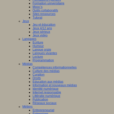
Formation universitaire
Mooc’s
Outils collaboratifs
Sites ressources
Tutorat
Jeux
Jeu et éducation
Jeux 4/12 ans
Jeux sérieux
Jeux vidéo
Langages
Ecriture
Humour
Langue orale
Langues vivantes
Lecture
Programmation
Médias
Compétences informationnelles
Culture des médias
Curation
Droits
Education aux médias
Information et nouveaux médias
Identité numérique
Internet responsable
Littératie numérique
Publication
Réseaux sociaux
Métiers
Entrepreneuriat
Entreprises