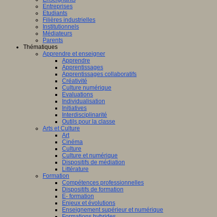
Entreprises
Etudiants
Filières industrielles
Institutionnels
Médiateurs
Parents
Thématiques
Apprendre et enseigner
Apprendre
Apprentissages
Apprentissages collaboratifs
Créativité
Culture numérique
Evaluations
Individualisation
Initiatives
Interdisciplinarité
Outils pour la classe
Arts et Culture
Art
Cinéma
Culture
Culture et numérique
Dispositifs de médiation
Littérature
Formation
Compétences professionnelles
Dispositifs de formation
E- formation
Enjeux et évolutions
Enseignement supérieur et numérique
Formations hybrides