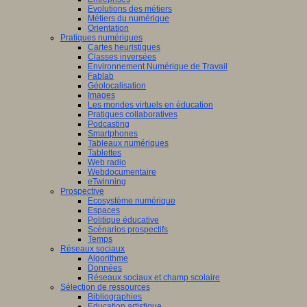
Evolutions des métiers
Métiers du numérique
Orientation
Pratiques numériques
Cartes heuristiques
Classes inversées
Environnement Numérique de Travail
Fablab
Géolocalisation
Images
Les mondes virtuels en éducation
Pratiques collaboratives
Podcasting
Smartphones
Tableaux numériques
Tablettes
Web radio
Webdocumentaire
eTwinning
Prospective
Ecosystème numérique
Espaces
Politique éducative
Scénarios prospectifs
Temps
Réseaux sociaux
Algorithme
Données
Réseaux sociaux et champ scolaire
Sélection de ressources
Bibliographies
Education artistique