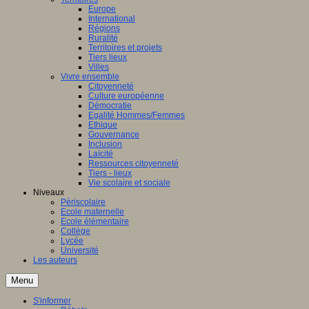
Europe
International
Régions
Ruralité
Territoires et projets
Tiers lieux
Villes
Vivre ensemble
Citoyenneté
Culture européenne
Démocratie
Egalité Hommes/Femmes
Ethique
Gouvernance
Inclusion
Laïcité
Ressources citoyenneté
Tiers - lieux
Vie scolaire et sociale
Niveaux
Périscolaire
Ecole maternelle
Ecole élémentaire
Collège
Lycée
Université
Les auteurs
Menu
S'informer