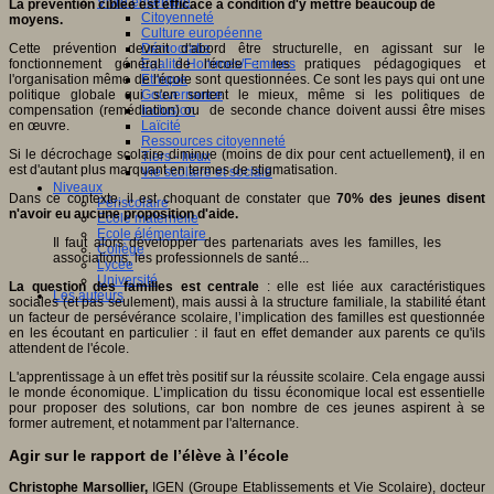
Vivre ensemble
La prévention ciblée est efficace à condition d'y mettre beaucoup de
Citoyenneté
moyens.
Culture européenne
Démocratie
Cette prévention devrait d'abord être structurelle, en agissant sur le
Egalité Hommes/Femmes
fonctionnement général de l'école : les pratiques pédagogiques et
Ethique
l'organisation même de l'école sont questionnées. Ce sont les pays qui ont une
Gouvernance
politique globale qui s'en sortent le mieux, même si les politiques de
Inclusion
compensation (remédiation) ou de seconde chance doivent aussi être mises
Laïcité
en œuvre.
Ressources citoyenneté
Si le décrochage scolaire diminue (moins de dix pour cent actuellement
)
, il en
Tiers - lieux
est d'autant plus marquant en termes de stigmatisation.
Vie scolaire et sociale
Niveaux
Dans ce contexte, il est choquant de constater que
70% des jeunes disent
Périscolaire
n'avoir eu aucune proposition d'aide.
Ecole maternelle
Ecole élémentaire
Il faut alors développer des partenariats aves les familles, les
Collège
associations, les professionnels de santé...
Lycée
Université
La question des familles est centrale
: elle est liée aux caractéristiques
Les auteurs
sociales (et pas seulement), mais aussi à la structure familiale, la stabilité étant
un facteur de persévérance scolaire, l’implication des familles est questionnée
en les écoutant en particulier : il faut en effet demander aux parents ce qu'ils
attendent de l'école.
L'apprentissage à un effet très positif sur la réussite scolaire. Cela engage aussi
le monde économique. L’implication du tissu économique local est essentielle
pour proposer des solutions, car bon nombre de ces jeunes aspirent à se
former autrement, et notamment par l'alternance.
Agir sur le rapport de l’élève à l’école
Christophe Marsollier,
IGEN (Groupe Etablissements et Vie Scolaire), docteur