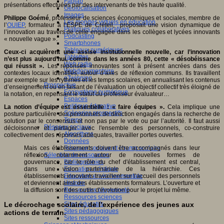
Fablab
présentations effectuées par des intervenants de très haute qualité.
Géolocalisation
Images
Philippe Goémé
, professeur de sciences économiques et sociales, membre de
Les mondes virtuels en éducation
l’
OUIEP
, formateur à l’ESPE de Créteil, proposait une vision dynamique de
Pratiques collaboratives
l’innovation au travers de celle engagée dans les collèges et lycées innovants
Podcasting
« nouvelle vague ».
Smartphones
Tableaux numériques
Ceux-ci acquièrent une assise institutionnelle nouvelle, car l’innovation
Tablettes
n’est plus aujourd’hui, comme dans les années 80, cette « désobéissance
Web radio
qui réussit ».
Les réponses innovantes sont à présent ancrées dans des
Webdocumentaire
contextes locaux identifiés, autour d’axes de réflexion communs. Ils travaillent
eTwinning
par exemple sur les rythmes et les temps scolaires, en annualisant les contenus
Prospective
d’enseignement ou en faisant de l’évaluation un objectif collectif très éloigné de
Ecosystème numérique
la notation, en repensant le statut du professeur évaluateur…
Espaces
Politique éducative
La notion d’équipe est essentielle : « faire équipes ».
Cela implique une
Scénarios prospectifs
posture particulière des personnels de direction engagés dans la recherche de
Temps
solution par le consensus et non pas par le vote ou par l’autorité. Il faut aussi
Réseaux sociaux
décloisonner et partager avec l'ensemble des personnels, co-construire
Algorithme
collectivement des réponses adéquates, travailler portes ouvertes.
Données
Mais ces établissements doivent être accompagnés dans leur
Réseaux sociaux et champ scolaire
réflexion, notamment autour de nouvelles formes de
Sélection de ressources
gouvernance, car le rôle du chef d'établissement est central,
Bibliographies
dans une vision partenariale de la hiérarchie. Ces
Education artistique
établissements innovants travaillent sur l’accueil des personnels
Education environnementale
et deviennent ainsi des établissements formateurs. L’ouverture et
Histoire
la diffusion sont des outils d'évolution pour le projet lui même.
Ressources citoyenneté
Ressources sciences
Sites éducatifs
Le décrochage scolaire, de l’expérience des jeunes aux
Sites pédagogiques
actions de terrain.
Sites ressources