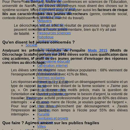
Sciences et techniques
Pour Pierre-Yves Bernard, Maître de conférences en sciences de l’Éducation,
Culture scientifique
université de Nantes, les élèves décrocheurs nous disent des choses sur le
Développement durable
système scolaire. Mais il convient aussi d’analyser aussi les
facteurs de risque
Intelligence artificielle
liés aux caractéristiques des jeunes
décrocheurs
(genre, contexte social,
Logiciels libres
contexte établissement, territoire, marché du travail).
Métavers
Outils et logiciels
Le décrochage est en effet le résultat de processus longs qui
Réalité augmentée
peuvent remonter à l'école préélémentaire, bien qu’il n'y ait pas
Ressources sciences
de fatalité.
Robotique
Technologies
Qu'en disent les jeunes concernés ?
Société
Acteurs des territoires
Analysant les premiers résultats de l’enquête
Mods 2015
(Motifs de
Ecole et structure
Décrochage Scolaire) portant sur 2948 élèves sortis sans qualification dans
Economie
cinq académies, le profil de ces jeunes permet d’envisager des réponses
Ecosystème éducatif
concrètes au décrochage.
Génération internet
Handicap
Les élèves sont en majorité issus milieux populaires : 68% viennent de
Mondialisation
l'enseignement professionnel avec 41% de filles,
Normes scolaires
Regards sur l’Ecole
Les réponses montrent qu’il y a d’abord un désengagement scolaire et un
Santé
type de rapport au savoir très distant de la forme scolaire: « J'aime pas
Société connectée
ça, ». On peine à donner des motifs précis, mais la question de
Territoires et projets
l'orientation est souvent présente, comme le besoin d'argent, la volonté de
Territoires
travailler, d'avoir une activité professionnelle pour plus de 60% des élèves
Europe
interrogés : « J´en avais marre de l'école, je voulais gagner de l'argent ».
International
Pour leur part, les filles décrochent par découragement. « J'avais
Régions
l'impression de perdre mon temps à l'école pour 55% des élèves
Ruralité
interrogés».
Territoires et projets
Tiers lieux
Que faire ? Agir en amont sur les publics fragiles
Villes