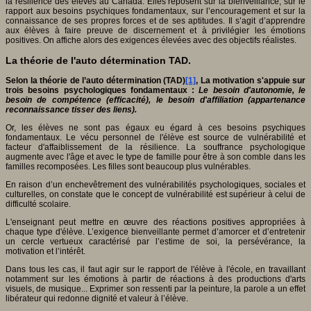
la résilience des élèves au Canada. Elles reposent sur la bienveillance, sur le
rapport aux besoins psychiques fondamentaux, sur l’encouragement et sur la
connaissance de ses propres forces et de ses aptitudes. Il s’agit d’apprendre
aux élèves à faire preuve de discernement et à privilégier les émotions
positives. On affiche alors des exigences élevées avec des objectifs réalistes.
La théorie de l'auto détermination TAD.
Selon la théorie de l’auto détermination (TAD)
[1]
, La motivation s'appuie sur
trois besoins psychologiques fondamentaux :
Le besoin d'autonomie, le
besoin de compétence (efficacité), le besoin d'affiliation (appartenance
reconnaissance tisser des liens).
Or, les élèves ne sont pas égaux eu égard à ces besoins psychiques
fondamentaux. Le vécu personnel de l'élève est source de vulnérabilité et
facteur d'affaiblissement de la résilience. La souffrance psychologique
augmente avec l'âge et avec le type de famille pour être à son comble dans les
familles recomposées. Les filles sont beaucoup plus vulnérables.
En raison d’un enchevêtrement des vulnérabilités psychologiques, sociales et
culturelles, on constate que le concept de vulnérabilité est supérieur à celui de
difficulté scolaire.
L'enseignant peut mettre en œuvre des réactions positives appropriées à
chaque type d'élève. L’exigence bienveillante permet d’amorcer et d’entretenir
un cercle vertueux caractérisé par l’estime de soi, la persévérance, la
motivation et l’intérêt.
Dans tous les cas, il faut agir sur le rapport de l'élève à l'école, en travaillant
notamment sur les émotions à partir de réactions à des productions d'arts
visuels, de musique... Exprimer son ressenti par la peinture, la parole a un effet
libérateur qui redonne dignité et valeur à l’élève.