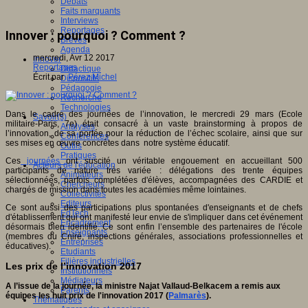
Débats
Faits marquants
Interviews
Reportages
Innover : pourquoi ? Comment ?
Brèves
Agenda
mercredi, Avr 12 2017
Innover
Reportages
Didactique
Écrit par
Pérez Michel
Dispositifs
Pédagogie
Recherche
Technologies
Dans le cadre des journées de l’innovation, le mercredi 29 mars (Ecole
Savoir(s)
militaire-Paris, 7e) était consacré à un vaste brainstorming à propos de
Analyses
l’innovation, de sa portée pour la réduction de l’échec scolaire, ainsi que sur
Conférences
ses mises en œuvre concrètes dans notre système éducatif.
Outils
Pratiques
Ces
journées
ont suscité un véritable engouement en accueillant 500
Acteurs de l'éducation
participants de nature très variée : délégations des trente équipes
Animateurs
sélectionnées, parfois complétées d'élèves, accompagnées des CARDIE et
Chercheurs
chargés de mission dans toutes les académies même lointaines.
Collectivités
Editeurs
Ce sont aussi des participations plus spontanées d'enseignants et de chefs
EdTech
d'établissement qui ont manifesté leur envie de s'impliquer dans cet événement
Encadrement
désormais bien identifié. Ce sont enfin l’ensemble des partenaires de l'école
Enseignants
(membres du Cniré, inspections générales, associations professionnelles et
Entreprises
éducatives).
Etudiants
Filières industrielles
Les prix de l’innovation 2017
Institutionnels
Médiateurs
A l’issue de la journée, la ministre Najat Vallaud-Belkacem a remis aux
Parents
équipes les huit prix de l'innovation 2017 (
Palmarès
).
Thématiques