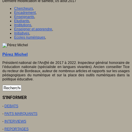
Dernière modification le samedi, 05 août 2017
Chercheurs
,
Encadrement
,
Enseignants
,
Etudiants
,
Institutions
,
Enseigner et apprendre
,
Initiatives
,
Ecoles numériques
,
Pérez Michel
Président national de l'An@é de 2017 à 2022. Inspecteur général honoraire de
l’éducation nationale (spécialiste en langues vivantes). Ancien conseiller Tice
du recteur de Bordeaux, auteur de nombreux articles et rapports sur les usages
pédagogiques du numérique et sur la place des outils numériques dans la
politique éducative.
S'INFORMER
-
DEBATS
-
FAITS MARQUANTS
-
INTERVIEWS
-
REPORTAGES