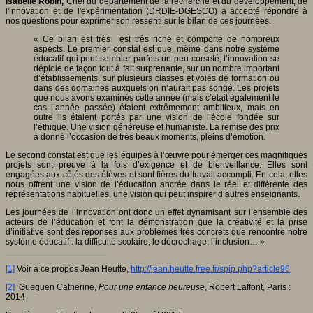
Isabelle Robin,
Chef du département de la recherche et du développement, de
l'innovation et de l'expérimentation (DRDIE-DGESCO) a accepté répondre à
nos questions pour exprimer son ressenti sur le bilan de ces journées.
« Ce bilan est très est très riche et comporte de nombreux
aspects. Le premier constat est que, même dans notre système
éducatif qui peut sembler parfois un peu corseté, l’innovation se
déploie de façon tout à fait surprenante, sur un nombre important
d’établissements, sur plusieurs classes et voies de formation ou
dans des domaines auxquels on n’aurait pas songé. Les projets
que nous avons examinés cette année (mais c’était également le
cas l’année passée) étaient extrêmement ambitieux, mais en
outre ils étaient portés par une vision de l’école fondée sur
l’éthique. Une vision généreuse et humaniste. La remise des prix
a donné l’occasion de très beaux moments, pleins d’émotion.
Le second constat est que les équipes à l’œuvre pour émerger ces magnifiques
projets sont preuve à la fois d’exigence et de bienveillance. Elles sont
engagées aux côtés des élèves et sont fières du travail accompli. En cela, elles
nous offrent une vision de l’éducation ancrée dans le réel et différente des
représentations habituelles, une vision qui peut inspirer d’autres enseignants.
Les journées de l’innovation ont donc un effet dynamisant sur l’ensemble des
acteurs de l’éducation et font la démonstration que la créativité et la prise
d’initiative sont des réponses aux problèmes très concrets que rencontre notre
système éducatif : la difficulté scolaire, le décrochage, l’inclusion… »
[1]
Voir à ce propos Jean Heutte,
http://jean.heutte.free.fr/spip.php?article96
[2]
Gueguen Catherine,
Pour une enfance heureuse
, Robert Laffont, Paris :
2014