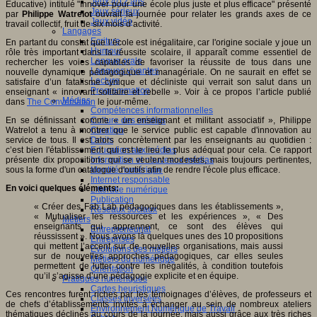
Jeux 4/12 ans
Éducative) intitulé "Innover pour une école plus juste et plus efficace" présenté
Jeux sérieux
par
Philippe Watrelot
ouvrait la journée pour relater les grands axes de ce
Jeux vidéo
travail collectif, fruit de six mois d’activité.
Langages
Ecriture
En partant du constat que l’école est inégalitaire, car l'origine sociale y joue un
Humour
rôle très important dans la réussite scolaire, il apparaît comme essentiel de
Langue orale
rechercher les voies capables de favoriser la réussite de tous dans une
Langues vivantes
nouvelle dynamique pédagogique et managériale. On ne saurait en effet se
Lecture
satisfaire d’un fatalisme cynique et décliniste qui verrait son salut dans un
Programmation
enseignant « innovant solitaire et rebelle ». Voir à ce propos l’article publié
Médias
dans
The Conversation
le jour-même.
Compétences informationnelles
En se définissant comme « un enseignant et militant associatif », Philippe
Culture des médias
Watrelot a tenu à montrer que le service public est capable d'innovation au
Curation
service de tous. Il est alors concrètement par les enseignants au quotidien :
Droits
c’est bien l'établissement qui est le lieu le plus adéquat pour cela. Ce rapport
Education aux médias
présente dix propositions qui se veulent modestes, mais toujours pertinentes,
Information et nouveaux médias
sous la forme d'un catalogue d'outils afin de rendre l'école plus efficace.
Identité numérique
Internet responsable
En voici quelques éléments:
Littératie numérique
Publication
« Créer des Fab Lab pédagogiques dans les établissements »,
Réseaux sociaux
« Mutualiser les ressources et les expériences », « Des
Métiers
enseignants qui apprennent, ce sont des élèves qui
Entrepreneuriat
réussissent ». Nous avons là quelques unes des 10 propositions
Entreprises
qui mettent l’accent sur de nouvelles organisations, mais aussi
Evolutions des métiers
sur de nouvelles approches pédagogiques, car elles seules
Métiers du numérique
permettent de lutter contre les inégalités, à condition toutefois
Orientation
qu’il s’agisse d’une pédagogie explicite et en équipe.
Pratiques numériques
Cartes heuristiques
Ces rencontres furent riches par les témoignages d’élèves, de professeurs et
Classes inversées
de chefs d’établissements invités à échanger au sein de nombreux ateliers
Environnement Numérique de Travail
thématiques déclinés au cours de la journée, mais aussi grâce aux très riches