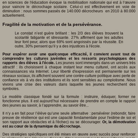
en sciences de l'éducation évoque la mobilisation nationale qui est à l’œuvre
pour vaincre le décrochage scolaire. Celui-ci est effectivement en voie de
diminution : nous sommes passés de 140.000 décrocheurs en 2010 à 80.000
actuellement.
Fragilité de la motivation et de la persévérance.
Le constat n’est guère brillant : les 2/3 des élèves trouvent la
scolarité fatigante et stressante. 27% affirment que les adultes
leur font peur, alors que 69% sont angoissés par la réussite. En
outre, 30% pensent qu’il y a des injustices à l'école.
Pour espérer avoir une quelconque efficacité, il convient avant tout de
comprendre les cultures juvéniles et les ressorts psychologiques des
rapports des élèves à l'école.
Les jeunes sont immergés dans un univers très
attractif : ils choisissent à chaque instant leur menu culturel, ont accès aux
connaissances via Internet. Leur liberté d'expression est permanente sur les
réseaux sociaux, ils affichent souvent une contre-culture politique avec perte de
confiance vis à vis des institutions et ils sont sensibles au complotisme. Nous
vivons une crise des valeurs dans laquelle les jeunes recherchent des
symboles.
Le modèle classique fondé sur la formule : instruire, éduquer, former ne
fonctionne plus. Il est aujourd’hui nécessaire de prendre en compte le rapport
des jeunes au savoir, à l’apprendre, au savoir être...
Il n’y a en fait pour l’élève qu’une seule alternative : persévérer (rebondir, faire
preuve de résilience qui est une capacité fondamentale pour l'estime de soi et
son rapport aux obstacles et à l'échec) ou se décourager.
Or, la démotivation
est au cœur de la dynamique du décrochage.
Des stratégies spécifiques ont été mises en œuvre avec succès pour renforcer