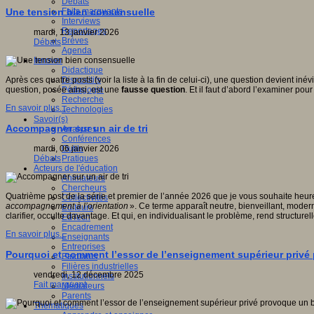
Débats
Faits marquants
Une tension bien consensuelle
Interviews
Reportages
mardi, 13 janvier 2026
Brèves
Débats
Agenda
Innover
Didactique
Dispositifs
Après ces quatre posts (voir la liste à la fin de celui-ci), une question devient iné
Pédagogie
question, posée ainsi, est une
fausse question
. Et il faut d’abord l’examiner po
Recherche
En savoir plus...
Technologies
Savoir(s)
Accompagner sur un air de tri
Analyses
Conférences
Outils
mardi, 06 janvier 2026
Pratiques
Débats
Acteurs de l'éducation
Animateurs
Chercheurs
Quatrième post de la série et premier de l’année 2026 que je vous souhaite heur
Collectivités
accompagnement à l’orientation
». Ce terme apparaît neutre, bienveillant, mode
Editeurs
clarifier, occulte davantage. Et qui, en individualisant le problème, rend structur
EdTech
Encadrement
En savoir plus...
Enseignants
Entreprises
Pourquoi et comment l’essor de l’enseignement supérieur privé 
Etudiants
Filières industrielles
vendredi, 12 décembre 2025
Institutionnels
Fait marquant
Médiateurs
Parents
Thématiques