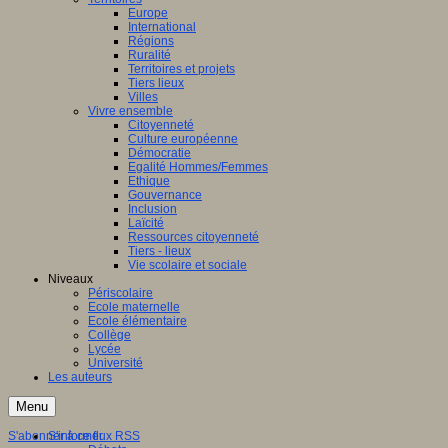
Europe
International
Régions
Ruralité
Territoires et projets
Tiers lieux
Villes
Vivre ensemble
Citoyenneté
Culture européenne
Démocratie
Egalité Hommes/Femmes
Ethique
Gouvernance
Inclusion
Laïcité
Ressources citoyenneté
Tiers - lieux
Vie scolaire et sociale
Niveaux
Périscolaire
Ecole maternelle
Ecole élémentaire
Collège
Lycée
Université
Les auteurs
Menu
S'abonner à ce flux RSS
S'informer