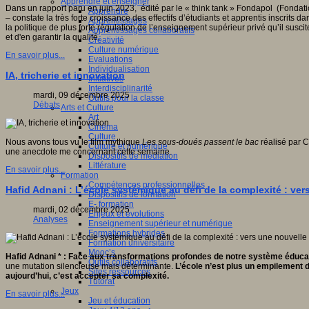
Apprendre et enseigner
Dans un rapport paru en juin 2023, édité par le « think tank » Fondapol (Fondatio
Apprendre
– constate la très forte croissance des effectifs d’étudiants et apprentis inscri
Apprentissages
la politique de plus forte régulation de l’enseignement supérieur privé qu’il susci
Apprentissages collaboratifs
et d'en garantir la qualité.
Créativité
Culture numérique
En savoir plus...
Evaluations
Individualisation
IA, tricherie et innovation
Initiatives
Interdisciplinarité
mardi, 09 décembre 2025
Outils pour la classe
Débats
Arts et Culture
Art
Cinéma
Culture
Nous avons tous vu le film mythique
Les sous-doués passent le bac
réalisé par C
Culture et numérique
une anecdote me concernant cette semaine.
Dispositifs de médiation
Littérature
En savoir plus...
Formation
Compétences professionnelles
Hafid Adnani : L’école systémique au défi de la complexité : ver
Dispositifs de formation
E- formation
mardi, 02 décembre 2025
Enjeux et évolutions
Analyses
Enseignement supérieur et numérique
Formations hybrides
Formation universitaire
Mooc’s
Hafid Adnani * : Face aux transformations profondes de notre système éducat
Outils collaboratifs
une mutation silencieuse mais déterminante.
L’école n’est plus un empilement d
Sites ressources
aujourd’hui, c’est accepter sa complexité.
Tutorat
Jeux
En savoir plus...
Jeu et éducation