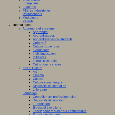
Entreprises
Etudiants
Filières industrielles
Institutionnels
Médiateurs
Parents
Thématiques
Apprendre et enseigner
Apprendre
Apprentissages
Apprentissages collaboratifs
Créativité
Culture numérique
Evaluations
Individualisation
Initiatives
Interdisciplinarité
Outils pour la classe
Arts et Culture
Art
Cinéma
Culture
Culture et numérique
Dispositifs de médiation
Littérature
Formation
Compétences professionnelles
Dispositifs de formation
E- formation
Enjeux et évolutions
Enseignement supérieur et numérique
Formations hybrides