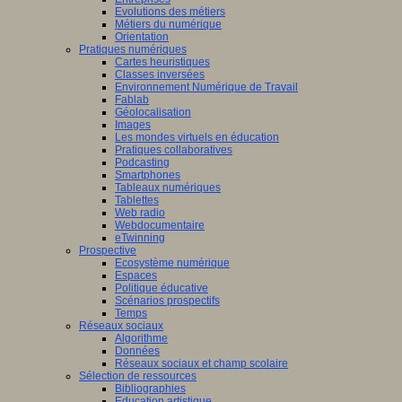
Evolutions des métiers
Métiers du numérique
Orientation
Pratiques numériques
Cartes heuristiques
Classes inversées
Environnement Numérique de Travail
Fablab
Géolocalisation
Images
Les mondes virtuels en éducation
Pratiques collaboratives
Podcasting
Smartphones
Tableaux numériques
Tablettes
Web radio
Webdocumentaire
eTwinning
Prospective
Ecosystème numérique
Espaces
Politique éducative
Scénarios prospectifs
Temps
Réseaux sociaux
Algorithme
Données
Réseaux sociaux et champ scolaire
Sélection de ressources
Bibliographies
Education artistique