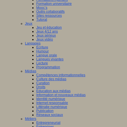
Formation universitaire
Mooc’s
Outils collaboratifs
Sites ressources
Tutorat
Jeux
Jeu et éducation
Jeux 4/12 ans
Jeux sérieux
Jeux vidéo
Langages
Ecriture
Humour
Langue orale
Langues vivantes
Lecture
Programmation
Médias
Compétences informationnelles
Culture des médias
Curation
Droits
Education aux médias
Information et nouveaux médias
Identité numérique
Internet responsable
Littératie numérique
Publication
Réseaux sociaux
Métiers
Entrepreneuriat
Entreprises