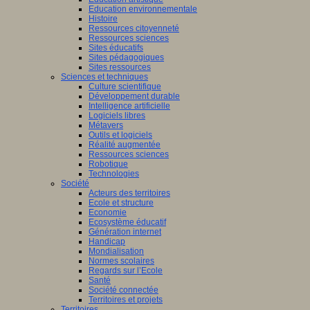
Education environnementale
Histoire
Ressources citoyenneté
Ressources sciences
Sites éducatifs
Sites pédagogiques
Sites ressources
Sciences et techniques
Culture scientifique
Développement durable
Intelligence artificielle
Logiciels libres
Métavers
Outils et logiciels
Réalité augmentée
Ressources sciences
Robotique
Technologies
Société
Acteurs des territoires
Ecole et structure
Economie
Ecosystème éducatif
Génération internet
Handicap
Mondialisation
Normes scolaires
Regards sur l’Ecole
Santé
Société connectée
Territoires et projets
Territoires