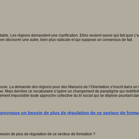
vitable. Les régions demandent une clarification. Elles veulent savoir qui fait quoi c’
ur en découvrir une autre, bien plus radicale et qui suppose un consensus de fait.
euse. La demande des régions pour des Maisons de l’Orientation s’inscrit dans un 
rne. Mais derrière ce vocabulaire s’opère un changement de paradigme qui redéfinit
ellement impossible toute approche collective du tri social qui se déploie pourtant d
provoque un besoin de plus de régulation de ce secteur de forma