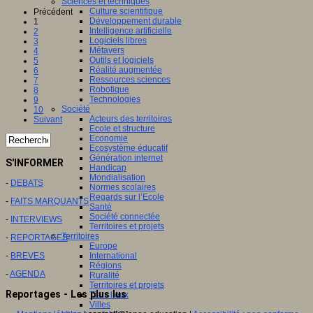
Sciences et techniques
Culture scientifique
Précédent
Développement durable
1
Intelligence artificielle
2
Logiciels libres
3
Métavers
4
Outils et logiciels
5
Réalité augmentée
6
Ressources sciences
7
Robotique
8
Technologies
9
Société
10
Acteurs des territoires
Suivant
Ecole et structure
Economie
Ecosystème éducatif
Génération internet
S'INFORMER
Handicap
Mondialisation
-
DEBATS
Normes scolaires
Regards sur l’Ecole
-
FAITS MARQUANTS
Santé
Société connectée
-
INTERVIEWS
Territoires et projets
Territoires
-
REPORTAGES
Europe
International
-
BREVES
Régions
-
AGENDA
Ruralité
Territoires et projets
Reportages - Les plus lus
Tiers lieux
Villes