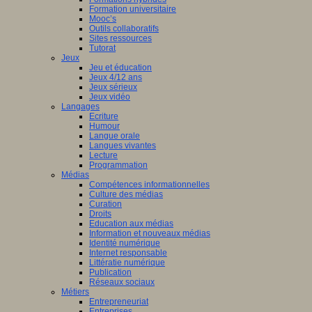
Formation universitaire
Mooc’s
Outils collaboratifs
Sites ressources
Tutorat
Jeux
Jeu et éducation
Jeux 4/12 ans
Jeux sérieux
Jeux vidéo
Langages
Ecriture
Humour
Langue orale
Langues vivantes
Lecture
Programmation
Médias
Compétences informationnelles
Culture des médias
Curation
Droits
Education aux médias
Information et nouveaux médias
Identité numérique
Internet responsable
Littératie numérique
Publication
Réseaux sociaux
Métiers
Entrepreneuriat
Entreprises