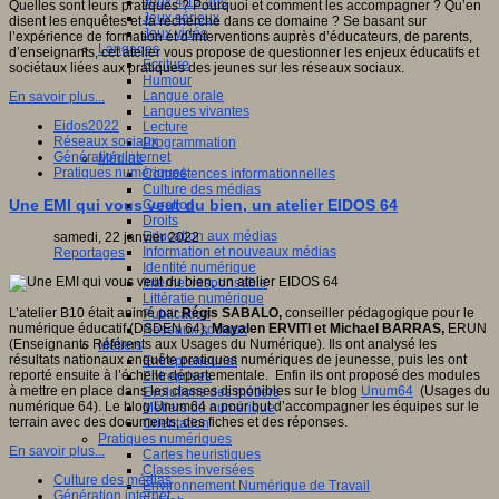
Jeux 4/12 ans
Quelles sont leurs pratiques ? Pourquoi et comment les accompagner ? Qu’en
Jeux sérieux
disent les enquêtes et la recherche dans ce domaine ? Se basant sur
Jeux vidéo
l’expérience de formation et d’interventions auprès d’éducateurs, de parents,
Langages
d’enseignants, cet atelier vous propose de questionner les enjeux éducatifs et
Ecriture
sociétaux liées aux pratiques des jeunes sur les réseaux sociaux.
Humour
Langue orale
En savoir plus...
Langues vivantes
Eidos2022
Lecture
Réseaux sociaux
Programmation
Génération internet
Médias
Pratiques numériques
Compétences informationnelles
Culture des médias
Une EMI qui vous veut du bien, un atelier EIDOS 64
Curation
Droits
Education aux médias
samedi, 22 janvier 2022
Information et nouveaux médias
Reportages
Identité numérique
Internet responsable
Littératie numérique
L’atelier B10 était animé par
Régis SABALO,
conseiller pédagogique pour le
Publication
numérique éducatif (DSDEN 64),
Mayalen ERVITI et Michael BARRAS,
ERUN
Réseaux sociaux
(Enseignants Référents aux Usages du Numérique). Ils ont analysé les
Métiers
résultats nationaux enquête pratiques numériques de jeunesse, puis les ont
Entrepreneuriat
reporté ensuite à l’échelle départementale. Enfin ils ont proposé des modules
Entreprises
à mettre en place dans les classes disponibles sur le blog
Unum64
(Usages du
Evolutions des métiers
numérique 64). Le blog Unum64 a pour but d’accompagner les équipes sur le
Métiers du numérique
terrain avec des documents, des fiches et des réponses.
Orientation
Pratiques numériques
En savoir plus...
Cartes heuristiques
Classes inversées
Culture des médias
Environnement Numérique de Travail
Génération internet