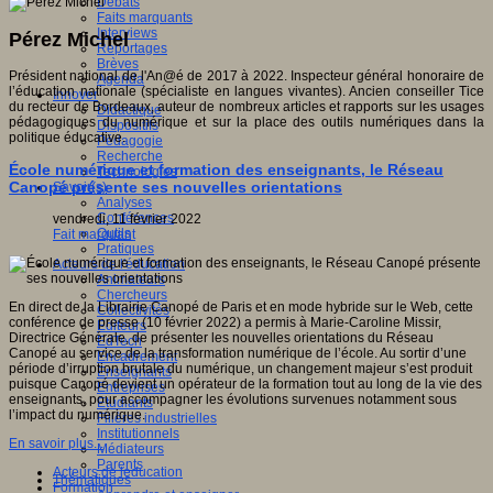
Débats
Faits marquants
Interviews
Pérez Michel
Reportages
Brèves
Président national de l'An@é de 2017 à 2022. Inspecteur général honoraire de
Agenda
l’éducation nationale (spécialiste en langues vivantes). Ancien conseiller Tice
Innover
du recteur de Bordeaux, auteur de nombreux articles et rapports sur les usages
Didactique
pédagogiques du numérique et sur la place des outils numériques dans la
Dispositifs
politique éducative.
Pédagogie
Recherche
École numérique et formation des enseignants, le Réseau
Technologies
Canopé présente ses nouvelles orientations
Savoir(s)
Analyses
Conférences
vendredi, 11 février 2022
Outils
Fait marquant
Pratiques
Acteurs de l'éducation
Animateurs
Chercheurs
En direct de la Librairie Canopé de Paris et en mode hybride sur le Web, cette
Collectivités
conférence de presse (10 février 2022) a permis à Marie-Caroline Missir,
Editeurs
Directrice Générale, de présenter les nouvelles orientations du Réseau
EdTech
Canopé au service de la transformation numérique de l’école. Au sortir d’une
Encadrement
période d’irruption brutale du numérique, un changement majeur s’est produit
Enseignants
puisque Canopé devient un opérateur de la formation tout au long de la vie des
Entreprises
enseignants, pour accompagner les évolutions survenues notamment sous
Etudiants
l’impact du numérique.
Filières industrielles
Institutionnels
En savoir plus...
Médiateurs
Parents
Acteurs de leducation
Thématiques
Formation