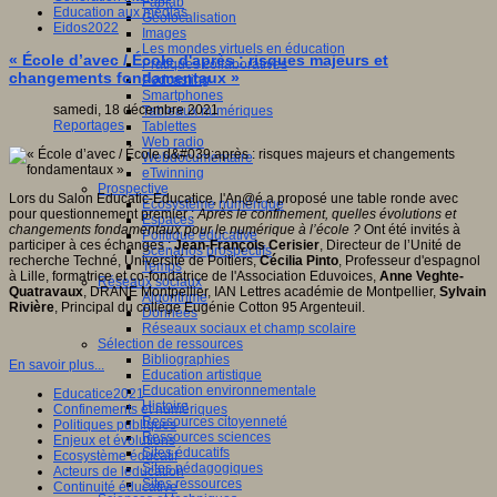
Fablab
Education aux médias
Géolocalisation
Eidos2022
Images
Les mondes virtuels en éducation
« École d’avec / École d'après : risques majeurs et
Pratiques collaboratives
changements fondamentaux »
Podcasting
Smartphones
samedi, 18 décembre 2021
Tableaux numériques
Reportages
Tablettes
Web radio
Webdocumentaire
eTwinning
Prospective
Lors du Salon Educatic-Educatice, l'An@é a proposé une table ronde avec
Ecosystème numérique
pour questionnement premier :
Après le confinement, quelles évolutions et
Espaces
changements fondamentaux pour le numérique à l’école ?
Ont été invités à
Politique éducative
participer à ces échanges :
Jean-François Cerisier
, Directeur de l’Unité de
Scénarios prospectifs
recherche Techné, Université de Poitiers,
Cécilia Pinto
, Professeur d'espagnol
Temps
à Lille, formatrice et co-fondatrice de l'Association Eduvoices,
Anne Veghte-
Réseaux sociaux
Quatravaux
, DRANE Montpellier, IAN Lettres académie de Montpellier,
Sylvain
Algorithme
Rivière
, Principal du collège Eugénie Cotton 95 Argenteuil.
Données
Réseaux sociaux et champ scolaire
Sélection de ressources
Bibliographies
En savoir plus...
Education artistique
Education environnementale
Educatice2021
Histoire
Confinements et numériques
Ressources citoyenneté
Politiques publiques
Ressources sciences
Enjeux et évolutions
Sites éducatifs
Ecosystème éducatif
Sites pédagogiques
Acteurs de leducation
Sites ressources
Continuité éducative