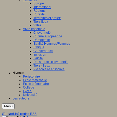
Europe
International
Régions
Ruralité
Territoires et projets
Tiers lieux
Villes
Vivre ensemble
Citoyenneté
Culture européenne
Démocratie
Egalité Hommes/Femmes
Ethique
Gouvernance
Inclusion
Laïcité
Ressources citoyenneté
Tiers - lieux
Vie scolaire et sociale
Niveaux
Périscolaire
Ecole maternelle
Ecole élémentaire
Collège
Lycée
Université
Les auteurs
Menu
S'abonner à ce flux RSS
S'informer