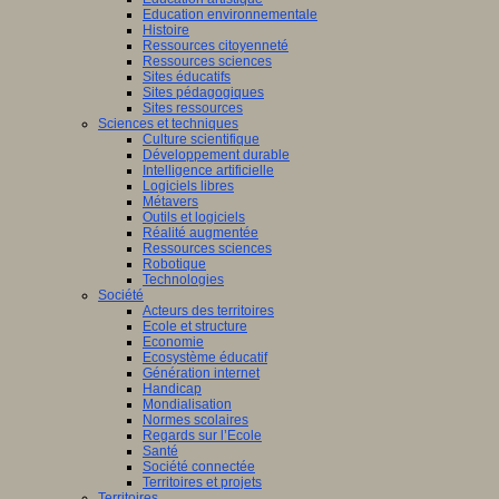
Education environnementale
Histoire
Ressources citoyenneté
Ressources sciences
Sites éducatifs
Sites pédagogiques
Sites ressources
Sciences et techniques
Culture scientifique
Développement durable
Intelligence artificielle
Logiciels libres
Métavers
Outils et logiciels
Réalité augmentée
Ressources sciences
Robotique
Technologies
Société
Acteurs des territoires
Ecole et structure
Economie
Ecosystème éducatif
Génération internet
Handicap
Mondialisation
Normes scolaires
Regards sur l’Ecole
Santé
Société connectée
Territoires et projets
Territoires