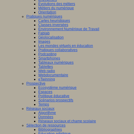
Evolutions des métiers
Métiers du numérique
Orientation
Pratiques numériques
Cartes heuristiques
Classes inversées
Environnement Numérique de Travail
Fablab
Géolocalisation
Images
Les mondes virtuels en éducation
Pratiques collaboratives
Podcasting
Smartphones
Tableaux numériques
Tablettes
Web radio
Webdocumentaire
eTwinning
Prospective
Ecosystème numérique
Espaces
Politique éducative
Scénarios prospectifs
Temps
Réseaux sociaux
Algorithme
Données
Réseaux sociaux et champ scolaire
Sélection de ressources
Bibliographies
Education artistique