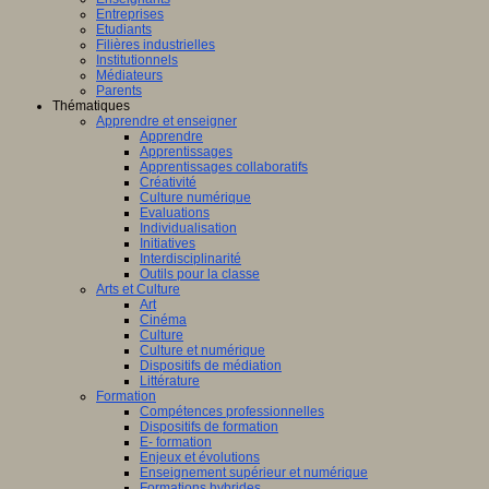
Entreprises
Etudiants
Filières industrielles
Institutionnels
Médiateurs
Parents
Thématiques
Apprendre et enseigner
Apprendre
Apprentissages
Apprentissages collaboratifs
Créativité
Culture numérique
Evaluations
Individualisation
Initiatives
Interdisciplinarité
Outils pour la classe
Arts et Culture
Art
Cinéma
Culture
Culture et numérique
Dispositifs de médiation
Littérature
Formation
Compétences professionnelles
Dispositifs de formation
E- formation
Enjeux et évolutions
Enseignement supérieur et numérique
Formations hybrides