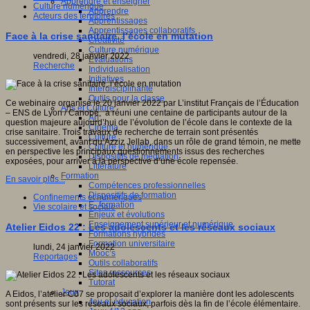
Apprendre et enseigner
Culture numérique
Apprendre
Acteurs des territoires
Apprentissages
Apprentissages collaboratifs
Face à la crise sanitaire, l’école en mutation
Créativité
Culture numérique
vendredi, 28 janvier 2022
Evaluations
Recherche
Individualisation
Initiatives
Interdisciplinarité
Outils pour la classe
Ce webinaire organisé le 20 janvier 2022 par L’institut Français de l’Éducation
Arts et Culture
– ENS de Lyon / Canopé, a réuni une centaine de participants autour de la
Art
question majeure aujourd’hui de l’évolution de l’école dans le contexte de la
Cinéma
crise sanitaire. Trois travaux de recherche de terrain sont présentés
Culture
successivement, avant qu’Azziz Jellab, dans un rôle de grand témoin, ne mette
Culture et numérique
en perspective les principaux questionnements issus des recherches
Dispositifs de médiation
exposées, pour arriver à la perspective d’une école repensée.
Littérature
Formation
En savoir plus...
Compétences professionnelles
Dispositifs de formation
Confinements et numériques
E- formation
Vie scolaire et sociale
Enjeux et évolutions
Enseignement supérieur et numérique
Atelier Eidos 22 : Les adolescents et les réseaux sociaux
Formations hybrides
Formation universitaire
lundi, 24 janvier 2022
Mooc’s
Reportages
Outils collaboratifs
Sites ressources
Tutorat
Jeux
A Eidos, l’atelier C07 se proposait d’explorer la manière dont les adolescents
Jeu et éducation
sont présents sur les réseaux sociaux, parfois dès la fin de l’école élémentaire.