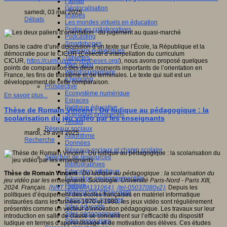
Fablab
Géolocalisation
samedi, 03 mai 2025
Images
Débats
Les mondes virtuels en éducation
Pratiques collaboratives
Podcasting
Smartphones
Dans le cadre d’une discussion d’un texte sur l’École, la République et la
Tableaux numériques
démocratie pour le CICUR (Collectif d’interpellation du curriculum
Tablettes
CICUR,
https://curriculum.hypotheses.org/
), nous avons proposé quelques
Web radio
points de comparaison des deux moments importants de l’orientation en
Webdocumentaire
France, les fins de troisième et de terminales. Le texte qui suit est un
eTwinning
développement de cette comparaison.
Prospective
Ecosystème numérique
En savoir plus...
Espaces
Politique éducative
Thèse de Romain Vincent : Du ludique au pédagogique : la
Scénarios prospectifs
scolarisation du jeu vidéo par les enseignants
Temps
Réseaux sociaux
mardi, 29 avril 2025
Algorithme
Recherche
Données
Réseaux sociaux et champ scolaire
Sélection de ressources
Bibliographies
Education artistique
Thèse de Romain Vincent
:
Du ludique au pédagogique : la scolarisation du
Education environnementale
jeu vidéo par les enseignants. Sociologie. Université Paris-Nord - Paris XIII,
Histoire
2024. Français.
⟨NNT : 2024PA131064⟩
.
⟨tel-05037080v2⟩
.
Depuis les
Ressources citoyenneté
politiques d’équipement des écoles françaises en matériel informatique
Ressources sciences
instaurées dans les années 1970 et 1980, les jeux vidéo sont régulièrement
Sites éducatifs
présentés comme un vecteur d’innovation pédagogique. Les travaux sur leur
Sites pédagogiques
introduction en salle de classe se concentrent sur l’efficacité du dispositif
Sites ressources
ludique en termes d’apprentissage et de motivation des élèves. Ces études