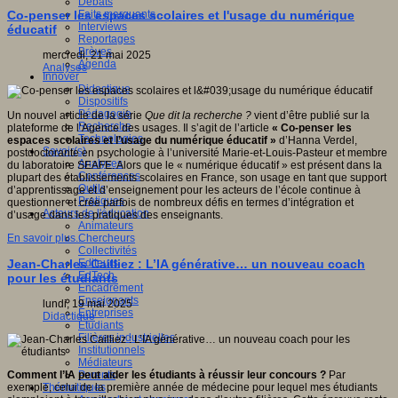
Débats
Faits marquants
Co-penser les espaces scolaires et l'usage du numérique
Interviews
éducatif
Reportages
Brèves
mercredi, 21 mai 2025
Agenda
Analyses
Innover
Didactique
Dispositifs
Pédagogie
Un nouvel article de la série
Que dit la recherche ?
vient d’être publié sur la
Recherche
plateforme de l’Agence des usages. Il s’agit de l’article
« Co-penser les
Technologies
espaces scolaires et l’usage du numérique éducatif »
d’Hanna Verdel,
Savoir(s)
postdoctorante en psychologie à l’université Marie-et-Louis-Pasteur et membre
Analyses
du laboratoire SEAFE. Alors que le « numérique éducatif » est présent dans la
Conférences
plupart des établissements scolaires en France, son usage en tant que support
Outils
d’apprentissage et d’enseignement pour les acteurs de l’école continue à
Pratiques
questionner et crée parfois de nombreux défis en termes d’intégration et
Acteurs de l'éducation
d’usage dans les pratiques des enseignants.
Animateurs
Chercheurs
En savoir plus...
Collectivités
Editeurs
Jean-Charles Cailliez : L’IA générative… un nouveau coach
EdTech
pour les étudiants
Encadrement
Enseignants
lundi, 19 mai 2025
Entreprises
Didactique
Etudiants
Filières industrielles
Institutionnels
Médiateurs
Parents
Comment l’IA peut aider les étudiants à réussir leur concours ?
Par
Thématiques
exemple, celui de la première année de médecine pour lequel mes étudiants