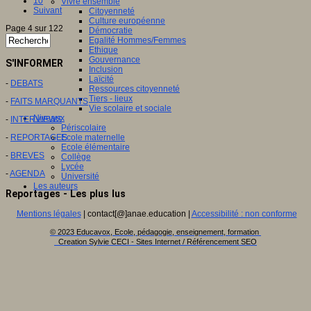
10
Vivre ensemble
Suivant
Citoyenneté
Culture européenne
Page 4 sur 122
Démocratie
Egalité Hommes/Femmes
Ethique
Gouvernance
S'INFORMER
Inclusion
Laïcité
-
DEBATS
Ressources citoyenneté
Tiers - lieux
-
FAITS MARQUANTS
Vie scolaire et sociale
Niveaux
-
INTERVIEWS
Périscolaire
-
REPORTAGES
Ecole maternelle
Ecole élémentaire
-
BREVES
Collège
Lycée
-
AGENDA
Université
Les auteurs
Reportages - Les plus lus
Mentions légales
| contact[@]anae.education |
Accessibilité : non conforme
© 2023 Educavox, Ecole, pédagogie, enseignement, formation
Creation Sylvie CECI - Sites Internet / Référencement SEO