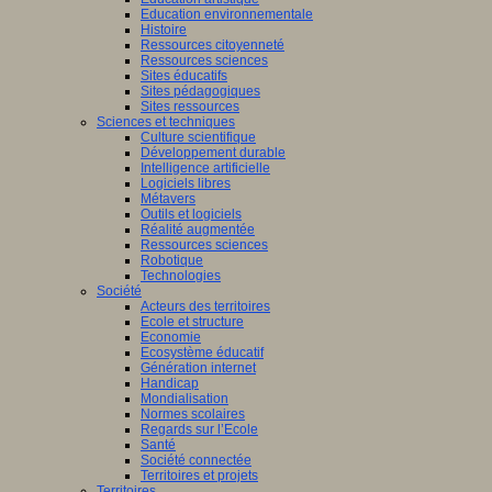
Education environnementale
Histoire
Ressources citoyenneté
Ressources sciences
Sites éducatifs
Sites pédagogiques
Sites ressources
Sciences et techniques
Culture scientifique
Développement durable
Intelligence artificielle
Logiciels libres
Métavers
Outils et logiciels
Réalité augmentée
Ressources sciences
Robotique
Technologies
Société
Acteurs des territoires
Ecole et structure
Economie
Ecosystème éducatif
Génération internet
Handicap
Mondialisation
Normes scolaires
Regards sur l’Ecole
Santé
Société connectée
Territoires et projets
Territoires