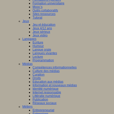
Formation universitaire
Mooc’s
Outils collaboratifs
Sites ressources
Tutorat
Jeux
Jeu et éducation
Jeux 4/12 ans
Jeux sérieux
Jeux vidéo
Langages
Ecriture
Humour
Langue orale
Langues vivantes
Lecture
Programmation
Médias
Compétences informationnelles
Culture des médias
Curation
Droits
Education aux médias
Information et nouveaux médias
Identité numérique
Internet responsable
Littératie numérique
Publication
Réseaux sociaux
Métiers
Entrepreneuriat
Entreprises