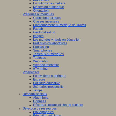
Evolutions des métiers
Métiers du numérique
Orientation
Pratiques numériques
Cartes heuristiques
Classes inversées
Environnement Numérique de Travail
Fablab
Géolocalisation
Images
Les mondes virtuels en éducation
Pratiques collaboratives
Podcasting
Smartphones
Tableaux numériques
Tablettes
Web radio
Webdocumentaire
eTwinning
Prospective
Ecosystème numérique
Espaces
Politique éducative
Scénarios prospectifs
Temps
Réseaux sociaux
Algorithme
Données
Réseaux sociaux et champ scolaire
Sélection de ressources
Bibliographies
Education artistique