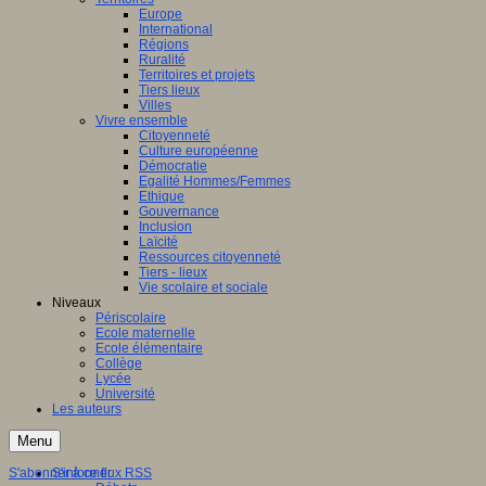
Europe
International
Régions
Ruralité
Territoires et projets
Tiers lieux
Villes
Vivre ensemble
Citoyenneté
Culture européenne
Démocratie
Egalité Hommes/Femmes
Ethique
Gouvernance
Inclusion
Laïcité
Ressources citoyenneté
Tiers - lieux
Vie scolaire et sociale
Niveaux
Périscolaire
Ecole maternelle
Ecole élémentaire
Collège
Lycée
Université
Les auteurs
Menu
S'abonner à ce flux RSS
S'informer