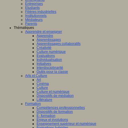
Entreprises
Etudiants
Filières industrielles
Institutionnels
Médiateurs
Parents
Thématiques
Apprendre et enseigner
Apprendre
Apprentissages
Apprentissages collaboratifs
Créativité
Culture numérique
Evaluations
Individualisation
Initiatives
Interdisciplinarité
Outils pour la classe
Arts et Culture
Art
Cinéma
Culture
Culture et numérique
Dispositifs de médiation
Littérature
Formation
Compétences professionnelles
Dispositifs de formation
E- formation
Enjeux et évolutions
Enseignement supérieur et numérique
Formations hybrides