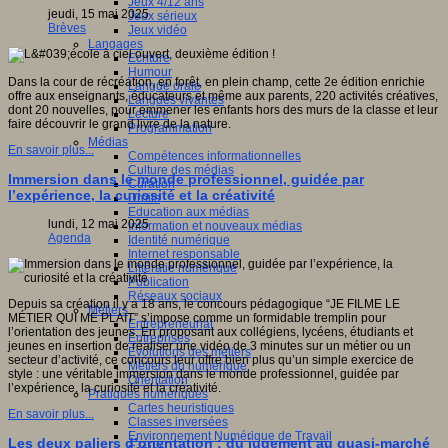
Jeux 4/12 ans
jeudi, 15 mai 2025
Jeux sérieux
Brèves
Jeux vidéo
Langages
Ecriture
Humour
Dans la cour de récréation, en forêt, en plein champ, cette 2e édition enrichie
Langue orale
offre aux enseignants, éducateurs et même aux parents, 220 activités créatives,
Langues vivantes
dont 20 nouvelles, pour emmener les enfants hors des murs de la classe et leur
Lecture
faire découvrir le grand livre de la nature.
Programmation
Médias
En savoir plus...
Compétences informationnelles
Culture des médias
Immersion dans le monde professionnel, guidée par
Curation
l’expérience, la curiosité et la créativité
Droits
Education aux médias
lundi, 12 mai 2025
Information et nouveaux médias
Agenda
Identité numérique
Internet responsable
Littératie numérique
Publication
Réseaux sociaux
Depuis sa création il y a 18 ans, le concours pédagogique “JE FILME LE
Métiers
MÉTIER QUI ME PLAIT” s’impose comme un formidable tremplin pour
Entrepreneuriat
l’orientation des jeunes. En proposant aux collégiens, lycéens, étudiants et
Entreprises
jeunes en insertion de réaliser une vidéo de 3 minutes sur un métier ou un
Evolutions des métiers
secteur d’activité, ce concours leur offre bien plus qu’un simple exercice de
Métiers du numérique
style : une véritable immersion dans le monde professionnel, guidée par
Orientation
l’expérience, la curiosité et la créativité.
Pratiques numériques
Cartes heuristiques
En savoir plus...
Classes inversées
Environnement Numérique de Travail
Les deux paliers d’orientation : du jugement au quasi-marché