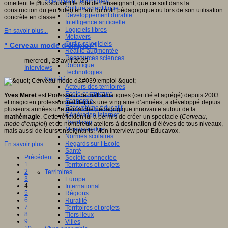
Sciences et techniques
omettent le plus souvent le rôle de l’enseignant, que ce soit dans la
Culture scientifique
construction du jeu vidéo en tant qu’outil pédagogique ou lors de son utilisation
Développement durable
concrète en classe.
Intelligence artificielle
Logiciels libres
En savoir plus...
Métavers
Outils et logiciels
" Cerveau mode d'emploi "
Réalité augmentée
Ressources sciences
mercredi, 23 avril 2025
Robotique
Interviews
Technologies
Société
Acteurs des territoires
Ecole et structure
Yves Meret
est Professeur de mathématiques (certifié et agrégé) depuis 2003
Economie
et magicien professionnel depuis une vingtaine d’années, a développé depuis
Ecosystème éducatif
plusieurs années une démarche pédagogique innovante autour de la
Génération internet
mathémagie
. Cette réflexion lui a permis de créer un spectacle (
Cerveau,
Handicap
mode d’emploi
) et de nombreux ateliers à destination d’élèves de tous niveaux,
Mondialisation
mais aussi de leurs enseignants. Mon Interview pour Educavox.
Normes scolaires
Regards sur l’Ecole
En savoir plus...
Santé
Précédent
Société connectée
1
Territoires et projets
2
Territoires
3
Europe
4
International
5
Régions
6
Ruralité
7
Territoires et projets
8
Tiers lieux
9
Villes