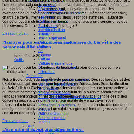
Apprendre et enseigner
s’emploient à travailler bien plus que dans d’autres filières. Cette épreuve reste
Apprendre
l’une des plus exigeante du système universitaire français, aussi les étudiants
Apprentissages
dont seulement 20 à 30% la réussiront, essayaient de mettre tous les
Apprentissages collaboratifs
avantages de leur côté pour décrocher le saint Graal. Mémorisation massive,
Créativité
charge de travail intense, gestion du stress, esprit de synthèse… autant de
Culture numérique
compétences à mobiliser dans un temps limité et face à une concurrence des
Evaluations
plus sévères. De quoi parfois les décourager !
Individualisation
En savoir plus...
Initiatives
Interdisciplinarité
Plaidoyer pour les retombées vertueuses du bien-être des
Outils pour la classe
Arts et Culture
personnels d’éducation
Art
Cinéma
lundi, 19 mai 2025
Culture
Outils
Culture et numérique
Dispositifs de médiation
Littérature
Formation
Notre École au défi du bien-être de ses personnels : Des recherches et des
Compétences professionnelles
expériences qui réenchantent les métiers de l’éducation :
Sous la direction
Dispositifs de formation
de
Aziz Jellab et Christophe Marsollier
vient de paraitre une œuvre collective
E- formation
qui montre comment le bien-être est constitutif de la réussite scolaire et de
Enjeux et évolutions
l’engagement professionnel des personnels. Cet ouvrage identifie des pistes
Enseignement supérieur et numérique
concrètes susceptibles d’améliorer leur qualité de vie au travail et de
Formations hybrides
réenchanter le rapport à leur métier. La thématique du bien-être des personnels
Formation universitaire
enseignants et d’éducation est un sujet émergent qui tend progressivement à
Mooc’s
constituer une impérative priorité.
Outils collaboratifs
Sites ressources
En savoir plus...
Tutorat
Jeux
L'école à ciel ouvert, deuxième édition !
Jeu et éducation