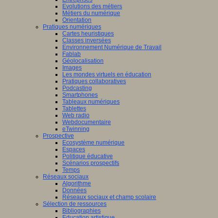
Evolutions des métiers
Métiers du numérique
Orientation
Pratiques numériques
Cartes heuristiques
Classes inversées
Environnement Numérique de Travail
Fablab
Géolocalisation
Images
Les mondes virtuels en éducation
Pratiques collaboratives
Podcasting
Smartphones
Tableaux numériques
Tablettes
Web radio
Webdocumentaire
eTwinning
Prospective
Ecosystème numérique
Espaces
Politique éducative
Scénarios prospectifs
Temps
Réseaux sociaux
Algorithme
Données
Réseaux sociaux et champ scolaire
Sélection de ressources
Bibliographies
Education artistique