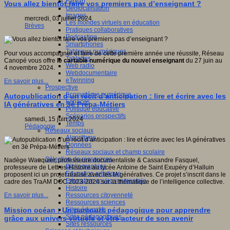
Fablab
Vous allez bientôt faire vos premiers pas d’enseignant ?
Géolocalisation
Images
mercredi, 03 juillet 2024
Les mondes virtuels en éducation
Brèves
Pratiques collaboratives
Podcasting
Smartphones
Tableaux numériques
Pour vous accompagner et faire de cette première année une réussite, Réseau
Tablettes
Canopé vous offre
le
cartable numérique
du nouvel enseignant
du 27 juin au
Web radio
4 novembre 2024.
Webdocumentaire
eTwinning
En savoir plus...
Prospective
Ecosystème numérique
Autopublication d’un récit d’anticipation : lire et écrire avec les
Espaces
IA génératives en 3è Prépa-Métiers
Politique éducative
Scénarios prospectifs
samedi, 15 juin 2024
Temps
Pédagogie
Réseaux sociaux
Algorithme
Données
Réseaux sociaux et champ scolaire
Sélection de ressources
Nadège Wauquier, professeure documentaliste & Cassandre Fasquel,
Bibliographies
professeure de Lettres-Histoire au lycée Antoine de Saint Exupéry d’Halluin
Education artistique
proposent ici un projet réalisé avec les IA génératives. Ce projet s’inscrit dans le
Education environnementale
cadre des TraAM DOC 2023-2024 sur la thématique de l’intelligence collective.
Histoire
Ressources citoyenneté
En savoir plus...
Ressources sciences
Sites éducatifs
Mission océan : Un parcours pédagogique pour apprendre
Sites pédagogiques
grâce aux univers virtuels et être acteur de son avenir
Sites ressources