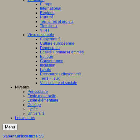
Europe
International
Régions
Ruralité
Territoires et projets
Tiers lieux
Villes
Vivre ensemble
Citoyenneté
Culture européenne
Démocratie
Egalité Hommes/Femmes
Ethique
Gouvernance
Inclusion
Laïcité
Ressources citoyenneté
Tiers - lieux
Vie scolaire et sociale
Niveaux
Périscolaire
Ecole maternelle
Ecole élémentaire
Collège
Lycée
Université
Les auteurs
Menu
S'abonner à ce flux RSS
S'informer