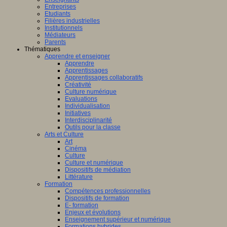
Entreprises
Etudiants
Filières industrielles
Institutionnels
Médiateurs
Parents
Thématiques
Apprendre et enseigner
Apprendre
Apprentissages
Apprentissages collaboratifs
Créativité
Culture numérique
Evaluations
Individualisation
Initiatives
Interdisciplinarité
Outils pour la classe
Arts et Culture
Art
Cinéma
Culture
Culture et numérique
Dispositifs de médiation
Littérature
Formation
Compétences professionnelles
Dispositifs de formation
E- formation
Enjeux et évolutions
Enseignement supérieur et numérique
Formations hybrides