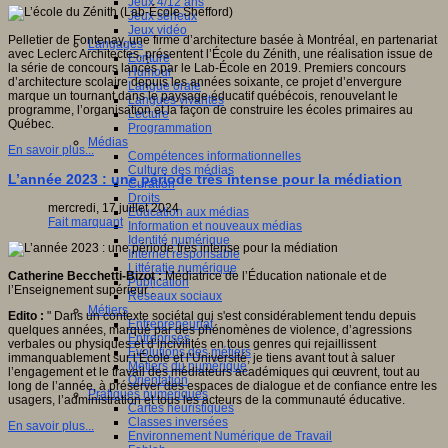
Jeux 4/12 ans
Jeux sérieux
Jeux vidéo
Pelletier de Fontenay, une firme d’architecture basée à Montréal, en partenariat
Langages
avec Leclerc Architectes, présentent l’École du Zénith, une réalisation issue de
Ecriture
la série de concours lancés par le Lab-École en 2019. Premiers concours
Humour
d’architecture scolaire depuis les années soixante, ce projet d’envergure
Langue orale
marque un tournant dans le paysage éducatif québécois, renouvelant le
Langues vivantes
programme, l’organisation et la façon de construire les écoles primaires au
Lecture
Québec.
Programmation
Médias
En savoir plus...
Compétences informationnelles
Culture des médias
L’année 2023 : une période très intense pour la médiation
Curation
Droits
mercredi, 17 juillet 2024
Education aux médias
Fait marquant
Information et nouveaux médias
Identité numérique
Internet responsable
Littératie numérique
Catherine Becchetti-Bizot :
Médiatrice de l’Éducation nationale et de
Publication
l’Enseignement supérieur :
Réseaux sociaux
Métiers
Edito :
" Dans un contexte sociétal qui s'est considérablement tendu depuis
Entrepreneuriat
quelques années, marqué par des phénomènes de violence, d’agressions
Entreprises
verbales ou physiques et d’incivilités en tous genres qui rejaillissent
Evolutions des métiers
immanquablement sur l’École et l’Université, je tiens avant tout à saluer
Métiers du numérique
l’engagement et le travail des médiateurs académiques qui œuvrent, tout au
Orientation
long de l’année, à préserver des espaces de dialogue et de confiance entre les
Pratiques numériques
usagers, l’administration et tous les acteurs de la communauté éducative.
Cartes heuristiques
Classes inversées
En savoir plus...
Environnement Numérique de Travail