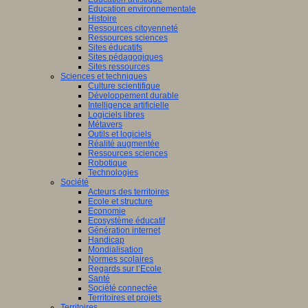
Education environnementale
Histoire
Ressources citoyenneté
Ressources sciences
Sites éducatifs
Sites pédagogiques
Sites ressources
Sciences et techniques
Culture scientifique
Développement durable
Intelligence artificielle
Logiciels libres
Métavers
Outils et logiciels
Réalité augmentée
Ressources sciences
Robotique
Technologies
Société
Acteurs des territoires
Ecole et structure
Economie
Ecosystème éducatif
Génération internet
Handicap
Mondialisation
Normes scolaires
Regards sur l’Ecole
Santé
Société connectée
Territoires et projets
Territoires