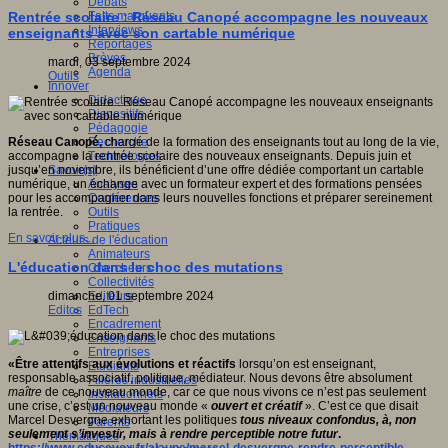
Débats
Faits marquants
Rentrée scolaire : Réseau Canopé accompagne les nouveaux
Interviews
enseignants avec son cartable numérique
Reportages
Brèves
mardi, 03 septembre 2024
Agenda
Outils
Innover
Didactique
Dispositifs
Pédagogie
Recherche
Réseau Canopé,
chargé de la formation des enseignants tout au long de la vie,
Technologies
accompagne la rentrée scolaire des nouveaux enseignants. Depuis juin et
Savoir(s)
jusqu’en novembre, ils bénéficient d’une offre dédiée comportant un cartable
Analyses
numérique, un échange avec un formateur expert et des formations pensées
Conférences
pour les accompagner dans leurs nouvelles fonctions et préparer sereinement
Outils
la rentrée.
Pratiques
En savoir plus...
Acteurs de l'éducation
Animateurs
L'éducation dans le choc des mutations
Chercheurs
Collectivités
Editeurs
dimanche, 01 septembre 2024
EdTech
Editos
Encadrement
Enseignants
Entreprises
«
Être attentifs aux évolutions et réactifs
lorsqu’on est enseignant,
Etudiants
responsable associatif, politique, médiateur. Nous devons être absolument
Filières industrielles
maître
de ce nouveau monde, car ce que nous vivons ce n’est pas seulement
Institutionnels
une crise, c’est un nouveau monde «
ouvert et créatif
». C’est ce que disait
Médiateurs
Marcel Desvergne exhortant les politiques
tous niveaux confondus, à, non
Parents
seulement s’investir, mais à rendre perceptible notre futur
.
Thématiques