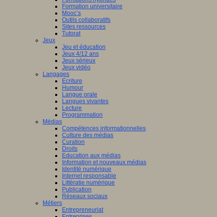
Formation universitaire
Mooc’s
Outils collaboratifs
Sites ressources
Tutorat
Jeux
Jeu et éducation
Jeux 4/12 ans
Jeux sérieux
Jeux vidéo
Langages
Ecriture
Humour
Langue orale
Langues vivantes
Lecture
Programmation
Médias
Compétences informationnelles
Culture des médias
Curation
Droits
Education aux médias
Information et nouveaux médias
Identité numérique
Internet responsable
Littératie numérique
Publication
Réseaux sociaux
Métiers
Entrepreneuriat
Entreprises