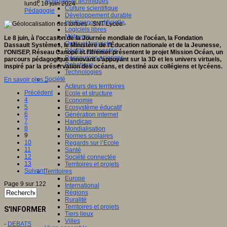
Sciences et techniques
lundi, 10 juin 2024
Culture scientifique
Pédagogie
Développement durable
Intelligence artificielle
Logiciels libres
Métavers
Le 8 juin, à l’occasion de la Journée mondiale de l’océan, la Fondation
Outils et logiciels
Dassault Systèmes, le Ministère de l’Éducation nationale et de la Jeunesse,
Réalité augmentée
l’ONISEP, Réseau Canopé et l’Ifremer présentent le projet Mission Océan, un
Ressources sciences
parcours pédagogique innovant s’appuyant sur la 3D et les univers virtuels,
Robotique
inspiré par la préservation des océans, et destiné aux collégiens et lycéens.
Technologies
Société
En savoir plus...
Acteurs des territoires
Précédent
Ecole et structure
4
Economie
5
Ecosystème éducatif
6
Génération internet
7
Handicap
8
Mondialisation
9
Normes scolaires
10
Regards sur l’Ecole
11
Santé
12
Société connectée
13
Territoires et projets
Suivant
Territoires
Europe
Page 9 sur 122
International
Régions
Ruralité
Territoires et projets
S'INFORMER
Tiers lieux
Villes
-
DEBATS