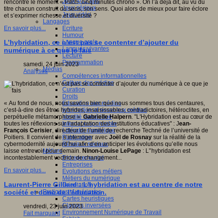
Jeux 4/12 ans
rencontre le moment « Pitch- cinq minutes chrono ». On l’a déjà dit, au vu du
Jeux sérieux
titre chacun construit du sens, son sens. Quoi alors de mieux pour faire éclore
Jeux vidéo
et s’exprimer richesse et diversité ?
Langages
Ecriture
En savoir plus...
Humour
Langue orale
L’hybridation, ce n’est pas se contenter d’ajouter du
Langues vivantes
numérique à ce que je fais
Lecture
Programmation
samedi, 24 juin 2023
Médias
Analyses
Compétences informationnelles
Culture des médias
Curation
Droits
Education aux médias
« Au fond de nous, nous savons bien que nous sommes tous des centaures,
Information et nouveaux médias
c’est-à-dire des êtres hybrides, insaisissables, contradictoires, hétéroclites, en
Identité numérique
perpétuelle métamorphose »
Gabrielle Halpern
. "L'Hybridation est au cœur de
Internet responsable
toutes les réflexions sur l’adaptation des institutions éducatives" : J
ean-
Littératie numérique
François Cerisier
, directeur de l’unité de recherche Techné de l’université de
Publication
Poitiers. Il convient de s’interroger avec
Joël de Rosnay
sur la réalité de la
Réseaux sociaux
cybermodernité aujourd’hui afin d’en anticiper les évolutions qu’elle nous
Métiers
laisse entrevoir pour demain.
Ninon-Louise LePage
: L'’hybridation est
Entrepreneuriat
incontestablement vectrice de changement...
Entreprises
En savoir plus...
Evolutions des métiers
Métiers du numérique
Laurent-Pierre Gilliard : L'hybridation est au centre de notre
Orientation
Pratiques numériques
société et donc de l'éducation.
Cartes heuristiques
Classes inversées
vendredi, 23 juin 2023
Environnement Numérique de Travail
Fait marquant