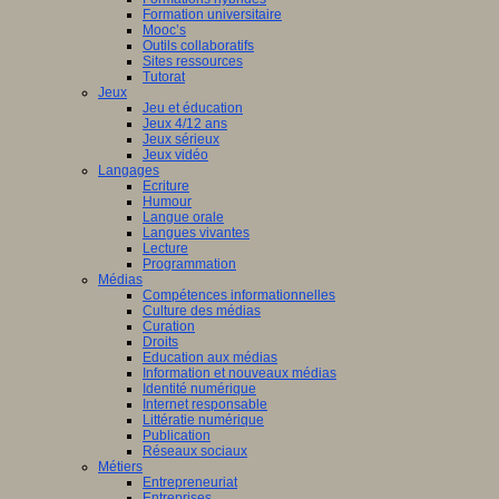
Formation universitaire
Mooc’s
Outils collaboratifs
Sites ressources
Tutorat
Jeux
Jeu et éducation
Jeux 4/12 ans
Jeux sérieux
Jeux vidéo
Langages
Ecriture
Humour
Langue orale
Langues vivantes
Lecture
Programmation
Médias
Compétences informationnelles
Culture des médias
Curation
Droits
Education aux médias
Information et nouveaux médias
Identité numérique
Internet responsable
Littératie numérique
Publication
Réseaux sociaux
Métiers
Entrepreneuriat
Entreprises