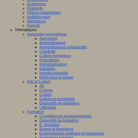
Entreprises
Etudiants
Filières industrielles
Institutionnels
Médiateurs
Parents
Thématiques
Apprendre et enseigner
Apprendre
Apprentissages
Apprentissages collaboratifs
Créativité
Culture numérique
Evaluations
Individualisation
Initiatives
Interdisciplinarité
Outils pour la classe
Arts et Culture
Art
Cinéma
Culture
Culture et numérique
Dispositifs de médiation
Littérature
Formation
Compétences professionnelles
Dispositifs de formation
E- formation
Enjeux et évolutions
Enseignement supérieur et numérique
Formations hybrides