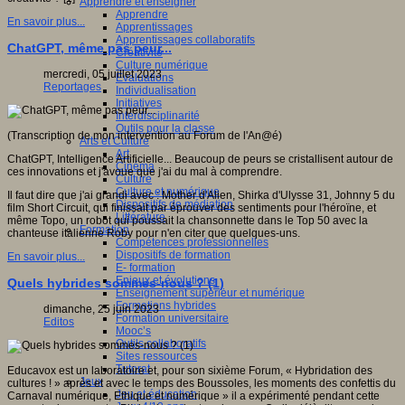
Apprendre et enseigner
Apprendre
En savoir plus...
Apprentissages
Apprentissages collaboratifs
ChatGPT, même pas peur...
Créativité
Culture numérique
mercredi, 05 juillet 2023
Evaluations
Reportages
Individualisation
Initiatives
Interdisciplinarité
Outils pour la classe
(Transcription de mon intervention au Forum de l'An@é)
Arts et Culture
Art
ChatGPT, Intelligence Artificielle... Beaucoup de peurs se cristallisent autour de
Cinéma
ces innovations et j'avoue que j'ai du mal à comprendre.
Culture
Culture et numérique
Il faut dire que j'ai grandi avec : Mother d'Alien, Shirka d'Ulysse 31, Johnny 5 du
Dispositifs de médiation
film Short Circuit, qui finissait par éprouver des sentiments pour l'héroïne, et
Littérature
même Topo, un robot qui poussait la chansonnette dans le Top 50 avec la
Formation
chanteuse italienne Roby pour n'en citer que quelques-uns.
Compétences professionnelles
Dispositifs de formation
En savoir plus...
E- formation
Enjeux et évolutions
Quels hybrides sommes-nous ? (1)
Enseignement supérieur et numérique
Formations hybrides
dimanche, 25 juin 2023
Formation universitaire
Editos
Mooc’s
Outils collaboratifs
Sites ressources
Tutorat
Educavox est un laboratoire et, pour son sixième Forum, « Hybridation des
Jeux
cultures ! » après et avec le temps des Boussoles, les moments des confettis du
Jeu et éducation
Carnaval numérique, Ethique et numérique » il a expérimenté pendant cette