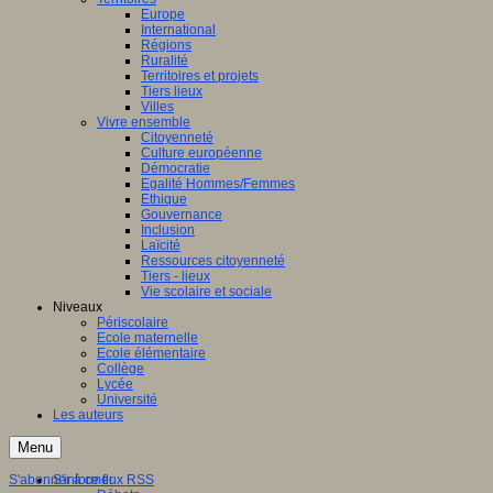
Europe
International
Régions
Ruralité
Territoires et projets
Tiers lieux
Villes
Vivre ensemble
Citoyenneté
Culture européenne
Démocratie
Egalité Hommes/Femmes
Ethique
Gouvernance
Inclusion
Laïcité
Ressources citoyenneté
Tiers - lieux
Vie scolaire et sociale
Niveaux
Périscolaire
Ecole maternelle
Ecole élémentaire
Collège
Lycée
Université
Les auteurs
Menu
S'abonner à ce flux RSS
S'informer