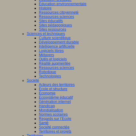
Education environnementale
Histoire
Ressources citoyenneté
Ressources sciences
Sites éducatifs
Sites pédagogiques
Sites ressources
Sciences et techniques
Culture scientifique
Développement durable
Intelligence artificielle
Logiciels libres
Métavers
Outils et logiciels
Réalité augmentée
Ressources sciences
Robotique
Technologies
Société
Acteurs des territoires
Ecole et structure
Economie
Ecosystème éducatif
Génération internet
Handicap
Mondialisation
Normes scolaires
Regards sur l’Ecole
Santé
Société connectée
Territoires et projets
Territoires