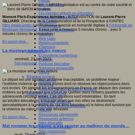
Fablab
Géolocalisation
Images
Les mondes virtuels en éducation
Moment Pitch-Expériences hybrides :
INTERVENTION de
Laurent-Pierre
Pratiques collaboratives
GILLIARD
, Directeur de la Communication et de la Prospective à l'UNITEC
Podcasting
https //www.unitec.fr
et Professeur associé en humanité digitale à
l'Université de
Smartphones
Bordeaux-Montaigne.
Il s'est prêté à l'exercice 5 minutes chrono ...avec 5
Tableaux numériques
minutes chrono de préparation !
Tablettes
Web radio
En savoir plus...
Webdocumentaire
eTwinning
La musique adoucit les mœurs
Prospective
Ecosystème numérique
vendredi, 23 juin 2023
Espaces
Fait marquant
Politique éducative
Scénarios prospectifs
Temps
Réseaux sociaux
Le départ est une situation problème inacceptable, un problème majeur :
Algorithme
l’extrême violence de certains jeunes dont on observe les répercussions dans
Données
nos écoles. On agresse les enseignants(es) en France, on attaque des classes
Réseaux sociaux et champ scolaire
entières au fusil d’assaut aux USA et au Québec dans certains quartiers les
Sélection de ressources
adolescents circulent armés. Ces situations sont intolérables. En tant
Bibliographies
qu’adultes éducateurs, il faut agir avant que nos villes ne deviennent
Education artistique
apocalyptiques à la manière de ces films futuristes où le héros doit survivre par
Education environnementale
la violence au cœur d’une ville dévastée.
Histoire
Ressources citoyenneté
En savoir plus...
Ressources sciences
Sites éducatifs
Mal nommer les choses, c’est ajouter au malheur du monde…
Sites pédagogiques
Sites ressources
jeudi, 22 juin 2023