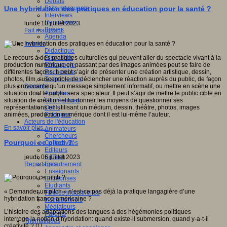
Débats
Faits marquants
Une hybridation des pratiques en éducation pour la santé ?
Interviews
Reportages
lundi, 10 juillet 2023
Brèves
Fait marquant
Agenda
Innover
Didactique
Dispositifs
Le recours à des pratiques culturelles qui peuvent aller du spectacle vivant à la
Pédagogie
production numérique en passant par des images animées peut se faire de
Recherche
différentes façons. Il peut s’agir de présenter une création artistique, dessin,
Technologies
photos, film, susceptible de déclencher une réaction auprès du public, de façon
Savoir(s)
plus provocante qu’un message simplement informatif, ou mettre en scène une
Analyses
situation dont le public sera spectateur. Il peut s’agir de mettre le public cible en
Conférences
situation de création et lui donner les moyens de questionner ses
Outils
représentations en utilisant un médium, dessin, théâtre, photos, images
Pratiques
animées, production numérique dont il est lui-même l’auteur.
Acteurs de l'éducation
En savoir plus...
Animateurs
Chercheurs
Pourquoi ce pitch ?
Collectivités
Editeurs
EdTech
jeudi, 06 juillet 2023
Encadrement
Reportages
Enseignants
Entreprises
Etudiants
« Demander un pitch » n’est-ce pas déjà la pratique langagière d’une
Filières industrielles
hybridation franco-américaine ?
Institutionnels
Médiateurs
L’histoire des adaptations des langues à des hégémonies politiques
Parents
interroge la notion d’hybridation: quand existe-il submersion, quand y-a-t-il
Thématiques
créativité ? [1]