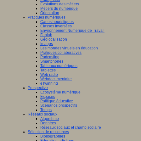
Evolutions des métiers
Métiers du numérique
Orientation
Pratiques numériques
Cartes heuristiques
Classes inversées
Environnement Numérique de Travail
Fablab
Géolocalisation
Images
Les mondes virtuels en éducation
Pratiques collaboratives
Podcasting
Smartphones
Tableaux numériques
Tablettes
Web radio
Webdocumentaire
eTwinning
Prospective
Ecosystème numérique
Espaces
Politique éducative
Scénarios prospectifs
Temps
Réseaux sociaux
Algorithme
Données
Réseaux sociaux et champ scolaire
Sélection de ressources
Bibliographies
Education artistique