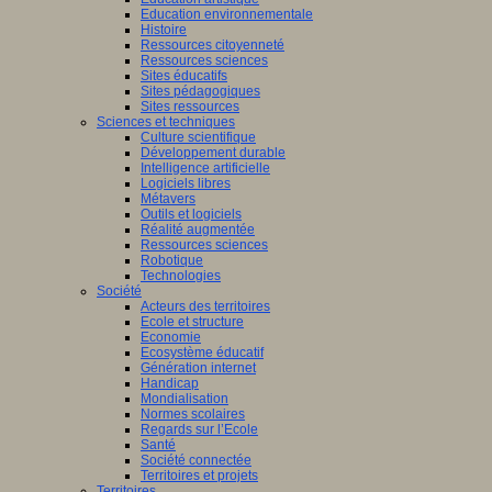
Education environnementale
Histoire
Ressources citoyenneté
Ressources sciences
Sites éducatifs
Sites pédagogiques
Sites ressources
Sciences et techniques
Culture scientifique
Développement durable
Intelligence artificielle
Logiciels libres
Métavers
Outils et logiciels
Réalité augmentée
Ressources sciences
Robotique
Technologies
Société
Acteurs des territoires
Ecole et structure
Economie
Ecosystème éducatif
Génération internet
Handicap
Mondialisation
Normes scolaires
Regards sur l’Ecole
Santé
Société connectée
Territoires et projets
Territoires