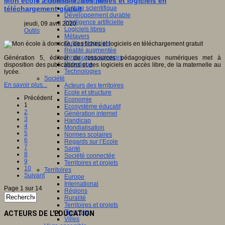
Mon école à domicile, des fiches et logiciels en
Sciences et techniques
Culture scientifique
téléchargement gratuit
Développement durable
Intelligence artificielle
jeudi, 09 avril 2020
Logiciels libres
Outils
Métavers
Outils et logiciels
Réalité augmentée
Ressources sciences
Génération 5, éditeur de ressources pédagogiques numériques met à
Robotique
disposition des publications et des logiciels en accès libre, de la maternelle au
Technologies
lycée.
Société
En savoir plus...
Acteurs des territoires
Ecole et structure
Précédent
Economie
1
Ecosystème éducatif
2
Génération internet
3
Handicap
4
Mondialisation
5
Normes scolaires
6
Regards sur l’Ecole
7
Santé
8
Société connectée
9
Territoires et projets
10
Territoires
Suivant
Europe
International
Page 1 sur 14
Régions
Ruralité
Territoires et projets
Tiers lieux
ACTEURS DE L'EDUCATION
Villes