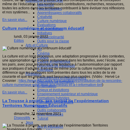
culture, de démocratie, de pouvoir. Il a des conséquences sur la conception
Apprendre et enseigner
même de l’éducation. Les nombreuses contributions, recherches, ressources,
Apprendre
toutes les actions dans les territoires contribuent à faire évoluer nos réflexions
Apprentissages
et nos systèmes...
Apprentissages collaboratifs
Créativité
En savoir plus...
Culture numérique
Evaluations
Culture numérique et continuum éducatif
Individualisation
Initiatives
lundi, 03 janvier 2022
Interdisciplinarité
Editos
Outils pour la classe
Arts et Culture
Art
Cinéma
La culture est un long processus, une adaptation progressive à des contextes,
Culture
une appropriation qui s’opère notamment dans les familles, avec l’école, avec
Culture et numérique
les pairs, avec pour les jeunes, une tendance à l’autonomisation par rapport
Dispositifs de médiation
aux pratiques d’adultes. Il en est de même pour la culture numérique à la
Littérature
différence que les pratiques sont présentes dans tous les actes de la vie
Formation
courante et que les impacts sont beaucoup plus rapides. (Vidéo : Hervé Le
Compétences professionnelles
Crosnier :
https://www.educavox.fr/accueil/breves/restitution-de-la-rencontre-
Dispositifs de formation
culture-numerique-education-aux-medias-et-a-l-information-bnf
)
E- formation
Enjeux et évolutions
En savoir plus...
Enseignement supérieur et numérique
Formations hybrides
La Trousse à projets, axe central de l’expérimentation
Formation universitaire
Territoires Numériques Educatifs
Mooc’s
Outils collaboratifs
dimanche, 21 novembre 2021
Sites ressources
Dispositifs
Tutorat
Jeux
Jeu et éducation