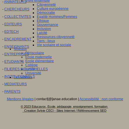
Vivre ensemble
-
ANIMATEURS
Citoyenneté
Culture européenne
-
CHERCHEURS
Démocratie
-
COLLECTIVITES
Egalité Hommes/Femmes
Ethique
-
EDITEURS
Gouvernance
Inclusion
-
EDTECH
Laïcité
Ressources citoyenneté
-
ENCADREMENT
Tiers - lieux
Vie scolaire et sociale
-
ENSEIGNANTS
Niveaux
Périscolaire
-
ENTREPRISES
Ecole maternelle
Ecole élémentaire
-
ETUDIANTS
Collège
-
FILIERES INDUSTRIELLES
Lycée
Université
-
INSTITUTIONNELS
Les auteurs
-
MEDIATEURS
-
PARENTS
Mentions légales
| contact[@]anae.education |
Accessibilité : non conforme
© 2023 Educavox, Ecole, pédagogie, enseignement, formation
Creation Sylvie CECI - Sites Internet / Référencement SEO