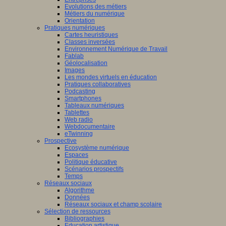
Evolutions des métiers
Métiers du numérique
Orientation
Pratiques numériques
Cartes heuristiques
Classes inversées
Environnement Numérique de Travail
Fablab
Géolocalisation
Images
Les mondes virtuels en éducation
Pratiques collaboratives
Podcasting
Smartphones
Tableaux numériques
Tablettes
Web radio
Webdocumentaire
eTwinning
Prospective
Ecosystème numérique
Espaces
Politique éducative
Scénarios prospectifs
Temps
Réseaux sociaux
Algorithme
Données
Réseaux sociaux et champ scolaire
Sélection de ressources
Bibliographies
Education artistique