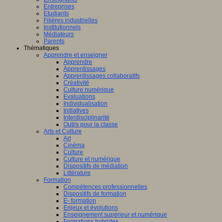
Entreprises
Etudiants
Filières industrielles
Institutionnels
Médiateurs
Parents
Thématiques
Apprendre et enseigner
Apprendre
Apprentissages
Apprentissages collaboratifs
Créativité
Culture numérique
Evaluations
Individualisation
Initiatives
Interdisciplinarité
Outils pour la classe
Arts et Culture
Art
Cinéma
Culture
Culture et numérique
Dispositifs de médiation
Littérature
Formation
Compétences professionnelles
Dispositifs de formation
E- formation
Enjeux et évolutions
Enseignement supérieur et numérique
Formations hybrides