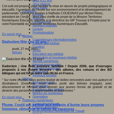
Jeux 4/12 ans
Jeux sérieux
Cet outil est proposé pour faciliter la mise en œuvre de projets pédagogiques et
Jeux vidéo
éducatifs, l’ouverture de l’école sur son environnement et le développement de
Langages
partenariats. Questions posées à Nathalie COUEGNAS par Michel Pérez,
Ecriture
président de l’An@é : Vous êtes cheffe de projet de la Mission Territoires
Humour
Numériques Éducatifs, adjointe à la directrice du GIP Trousse à Projets pour le
Langue orale
volet Parentalité du dispositif Territoires Numériques Éducatifs.
Langues vivantes
Lecture
Programmation
En savoir plus...
Médias
Compétences informationnelles
Dadoclem fête ses 15 ans !
Culture des médias
Curation
jeudi, 27 mai 2021
Droits
Brèves
Education aux médias
Information et nouveaux médias
Identité numérique
Internet responsable
Dadoclem : Une belle aventure familiale ! Depuis 2006, que d'ouvrages
Littératie numérique
proposés à nos jeunes lecteurs : des albums, des romans et des BD
Publication
bilingues qui ont forgé notre spécificité en France.
Réseaux sociaux
Métiers
"
Sur notre chemin, nous avons réalisé de belles rencontres avec nos auteurs et
Entrepreneuriat
illustrateurs. Ensemble, nous avons porté des thèmes engagés, avec
Entreprises
discernement et humour, pour donner aux jeunes l'envie de grandir et de
Evolutions des métiers
devenir des personnes responsables et autonomes
."
Métiers du numérique
Orientation
En savoir plus...
Pratiques numériques
Cartes heuristiques
Plume, l’outil qui permet aux enfants d’écrire leurs propres
Classes inversées
histoires, réinvente le cahier de vacances
Environnement Numérique de Travail