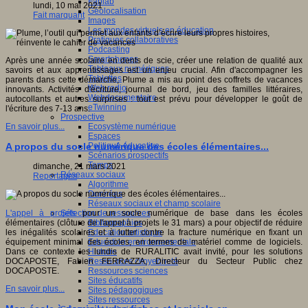
Fablab
lundi, 10 mai 2021
Géolocalisation
Fait marquant
Images
Les mondes virtuels en éducation
Pratiques collaboratives
Podcasting
Smartphones
Après une année scolaire en dents de scie, créer une relation de qualité aux
Tableaux numériques
savoirs et aux apprentissages est un enjeu crucial. Afin d'accompagner les
Tablettes
parents dans cette démarche, Plume a mis au point des coffrets de vacances
Web radio
innovants. Activités d'écriture, journal de bord, jeu des familles littéraires,
Webdocumentaire
autocollants et autres surprises : tout est prévu pour développer le goût de
eTwinning
l'écriture des 7-13 ans.
Prospective
Ecosystème numérique
En savoir plus...
Espaces
Politique éducative
A propos du socle numérique des écoles élémentaires...
Scénarios prospectifs
Temps
dimanche, 21 mars 2021
Réseaux sociaux
Reportages
Algorithme
Données
Réseaux sociaux et champ scolaire
Sélection de ressources
L'appel à projets
pour un socle numérique de base dans les écoles
Bibliographies
élémentaires (clôture de l'appel à projets le 31 mars) a pour objectif de réduire
Education artistique
les inégalités scolaires et à lutter contre la fracture numérique en fixant un
Education environnementale
équipement minimal des écoles, en termes de matériel comme de logiciels.
Histoire
Dans ce contexte les lundis de RURALITIC avait invité, pour les solutions
Ressources citoyenneté
DOCAPOSTE, Fabien FERRAZZA, Directeur du Secteur Public chez
Ressources sciences
DOCAPOSTE.
Sites éducatifs
En savoir plus...
Sites pédagogiques
Sites ressources