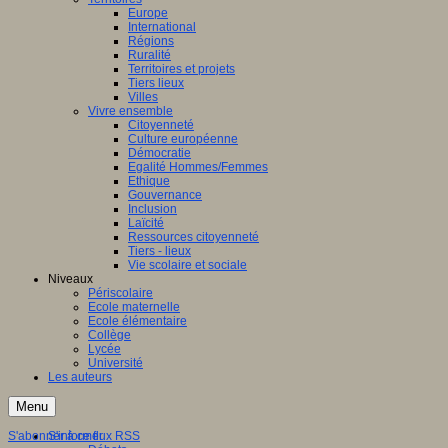
Europe
International
Régions
Ruralité
Territoires et projets
Tiers lieux
Villes
Vivre ensemble
Citoyenneté
Culture européenne
Démocratie
Egalité Hommes/Femmes
Ethique
Gouvernance
Inclusion
Laïcité
Ressources citoyenneté
Tiers - lieux
Vie scolaire et sociale
Niveaux
Périscolaire
Ecole maternelle
Ecole élémentaire
Collège
Lycée
Université
Les auteurs
Menu
S'abonner à ce flux RSS
S'informer