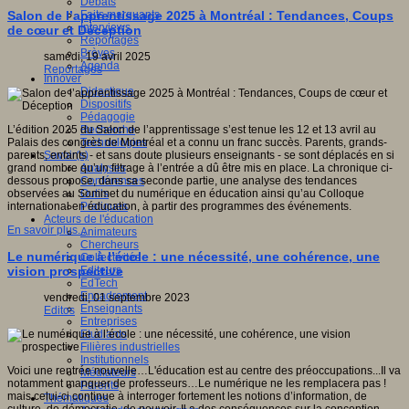
Débats
Faits marquants
Salon de l’apprentissage 2025 à Montréal : Tendances, Coups
Interviews
de cœur et Déception
Reportages
Brèves
samedi, 19 avril 2025
Agenda
Reportages
Innover
Didactique
Dispositifs
Pédagogie
Recherche
L’édition 2025 du Salon de l’apprentissage s’est tenue les 12 et 13 avril au
Technologies
Palais des congrès de Montréal et a connu un franc succès. Parents, grands-
Savoir(s)
parents, enfants - et sans doute plusieurs enseignants - se sont déplacés en si
Analyses
grand nombre qu’un filtrage à l’entrée a dû être mis en place. La chronique ci-
Conférences
dessous propose, dans sa seconde partie, une analyse des tendances
Outils
observées au Sommet du numérique en éducation ainsi qu’au Colloque
Pratiques
international en éducation, à partir des programmes des événements.
Acteurs de l'éducation
En savoir plus...
Animateurs
Chercheurs
Le numérique à l’école : une nécessité, une cohérence, une
Collectivités
Editeurs
vision prospective
EdTech
Encadrement
vendredi, 01 septembre 2023
Enseignants
Editos
Entreprises
Etudiants
Filières industrielles
Institutionnels
Voici une rentrée nouvelle…L'éducation est au centre des préoccupations...Il va
Médiateurs
notamment manquer de professeurs…Le numérique ne les remplacera pas !
Parents
mais celui-ci continue à interroger fortement les notions d’information, de
Thématiques