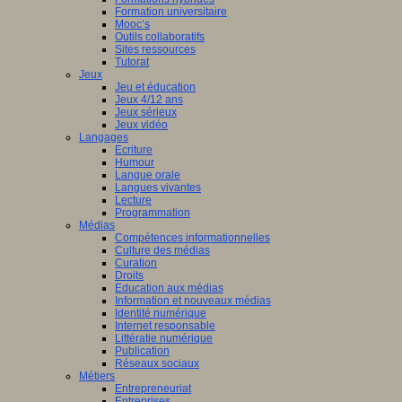
Formation universitaire
Mooc’s
Outils collaboratifs
Sites ressources
Tutorat
Jeux
Jeu et éducation
Jeux 4/12 ans
Jeux sérieux
Jeux vidéo
Langages
Ecriture
Humour
Langue orale
Langues vivantes
Lecture
Programmation
Médias
Compétences informationnelles
Culture des médias
Curation
Droits
Education aux médias
Information et nouveaux médias
Identité numérique
Internet responsable
Littératie numérique
Publication
Réseaux sociaux
Métiers
Entrepreneuriat
Entreprises