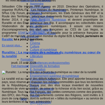
Apprendre et enseigner
Apprendre
Sébastien Côte intègre PPP Agency en 2010. Directeur des Opérations, il
Apprentissages
organise RURALITIC, Les Assises du Numériques, Printemps Numérique, le
Apprentissages collaboratifs
5Plus City Forum, Banlieues Numériques, les Etats Généraux des RIP et la
Créativité
Route des Territoires, principaux événements français sur le numérique. En
Culture numérique
février 2014, il crée
Mon Territoire Numérique
et devient propriétaire de
Evaluations
Ruralitic et des États généraux des Rip. Il accompagne les collectivités dans
Individualisation
l'élaboration de leurs politiques numériques. Il assure une mission
Initiatives
d'accompagnement des start ups françaises au CES de Las Vegas, le
Interdisciplinarité
programme
STARTUP TRAINER
, et travaille pour la présence française au
Outils pour la classe
CeBIT de Hanovre, grand salon mondial du digital B2B.
L'An@é, partenaire de
Arts et Culture
Ruralitic
lui a posé 3 questions.
Art
Cinéma
En savoir plus...
Culture
Culture et numérique
Ruralitic : La rencontre des acteurs du numérique au cœur de
Dispositifs de médiation
la ruralité
Littérature
Formation
Compétences professionnelles
jeudi, 15 août 2019
Dispositifs de formation
Fait marquant
E- formation
Enjeux et évolutions
Enseignement supérieur et numérique
La ruralité est au coeur des débats nationaux. Elle peut apporter beaucoup au
Formations hybrides
pays, sous réserve de disposer des mêmes commodités que tous les territoires
Formation universitaire
de la République. Chaque jour, des élus locaux inventent de nouvelles
Mooc’s
manières de vivre ensemble, de créer de la richesse et du lien social, grâce au
Outils collaboratifs
Numérique. Tous les élus français, des petites communes comme des grandes,
Sites ressources
des EPCI, des Pays, des Départements comme des Régions, sont invités à 3
Tutorat
jours de cure digitale, dont ils sortiront en « bêtes du numérique » au service de
Jeux
leurs territoires et de leurs administrés !
Jeu et éducation