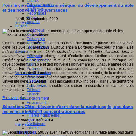
Débats
Faits marquants
Pour la convergence du numérique, du développement durable
Interviews
et des nouvelles gouvernances
Reportages
Brèves
mardi, 03 septembre 2019
Agenda
Reportages
Innover
Didactique
Dispositifs
Pédagogie
Recherche
Comme chaque année, la Fondation des Transitions organise son Université
Technologies
d'été les 26 et 27 août 2019 à CapScience à Bordeaux avec pour thème «
Des
Savoir(s)
indicateurs aux indices - Quels outils de mesure ? Quelle utilisation dans la
Analyses
communication ?
». Le changement d’échelle dans l’action au service de
Conférences
l’intérêt général ne peut se faire qu’à la convergence du numérique, du
Outils
développement durable et des nouvelles gouvernances. Chaque année depuis
Pratiques
2003, La Fondation des Transitions organise cette Université d’été avec une
Acteurs de l'éducation
centaine de « transitionneurs » des territoires, de l’économie, de la recherche et
Animateurs
de l’action sociétale pour réfléchir aux grandes évolutions… le fil rouge de son
Chercheurs
Université d’été 2019 était « des indicateurs aux indices », dans une démarche
Collectivités
globale très participative, capable de croiser prospective et cas concrets
Editeurs
enrichissants.
EdTech
En savoir plus...
Encadrement
Enseignants
Sébastien Côte : L'avenir s'écrit dans la ruralité agile, pas dans
Entreprises
Etudiants
les villes obèses et concentrationnaires
Filières industrielles
Institutionnels
vendredi, 16 août 2019
Médiateurs
Interviews
Parents
Thématiques