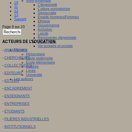
Vivre ensemble
10
Citoyenneté
11
Culture européenne
12
Démocratie
13
Egalité Hommes/Femmes
Suivant
Ethique
Gouvernance
Page 9 sur 23
Inclusion
Laïcité
Ressources citoyenneté
ACTEURS DE L'EDUCATION
Tiers - lieux
Vie scolaire et sociale
-
ANIMATEURS
Niveaux
Périscolaire
-
CHERCHEURS
Ecole maternelle
Ecole élémentaire
-
COLLECTIVITES
Collège
Lycée
-
EDITEURS
Université
Les auteurs
-
EDTECH
-
ENCADREMENT
-
ENSEIGNANTS
-
ENTREPRISES
-
ETUDIANTS
-
FILIERES INDUSTRIELLES
-
INSTITUTIONNELS