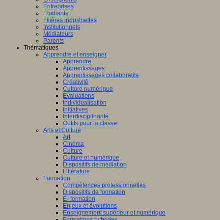
Entreprises
Etudiants
Filières industrielles
Institutionnels
Médiateurs
Parents
Thématiques
Apprendre et enseigner
Apprendre
Apprentissages
Apprentissages collaboratifs
Créativité
Culture numérique
Evaluations
Individualisation
Initiatives
Interdisciplinarité
Outils pour la classe
Arts et Culture
Art
Cinéma
Culture
Culture et numérique
Dispositifs de médiation
Littérature
Formation
Compétences professionnelles
Dispositifs de formation
E- formation
Enjeux et évolutions
Enseignement supérieur et numérique
Formations hybrides