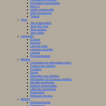
Formation universitaire
Mooc’s
Outils collaboratifs
Sites ressources
Tutorat
Jeux
Jeu et éducation
Jeux 4/12 ans
Jeux sérieux
Jeux vidéo
Langages
Ecriture
Humour
Langue orale
Langues vivantes
Lecture
Programmation
Médias
Compétences informationnelles
Culture des médias
Curation
Droits
Education aux médias
Information et nouveaux médias
Identité numérique
Internet responsable
Littératie numérique
Publication
Réseaux sociaux
Métiers
Entrepreneuriat
Entreprises