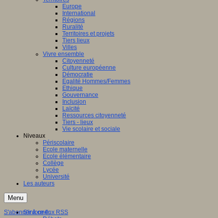
Europe
International
Régions
Ruralité
Territoires et projets
Tiers lieux
Villes
Vivre ensemble
Citoyenneté
Culture européenne
Démocratie
Egalité Hommes/Femmes
Ethique
Gouvernance
Inclusion
Laïcité
Ressources citoyenneté
Tiers - lieux
Vie scolaire et sociale
Niveaux
Périscolaire
Ecole maternelle
Ecole élémentaire
Collège
Lycée
Université
Les auteurs
Menu
S'abonner à ce flux RSS
S'informer