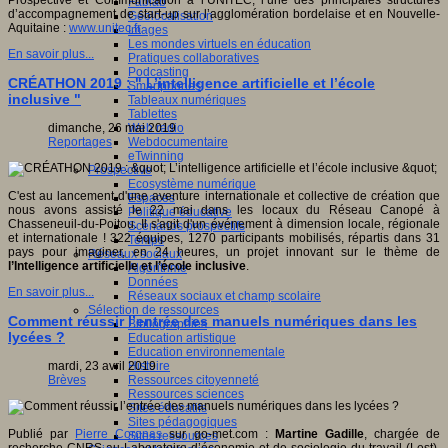
Prospective et Communication à l’UNITEC, l’une des principales structures
Fablab
d’accompagnement de start-up sur l’agglomération bordelaise et en Nouvelle-
Géolocalisation
Aquitaine :
www.unitec.fr
Images
Les mondes virtuels en éducation
En savoir plus...
Pratiques collaboratives
Podcasting
CRÉATHON 2019 : " L’intelligence artificielle et l’école
Smartphones
inclusive "
Tableaux numériques
Tablettes
Web radio
dimanche, 26 mai 2019
Webdocumentaire
Reportages
eTwinning
Prospective
Ecosystème numérique
C'est au lancement d'une aventure internationale et collective de création que
Espaces
nous avons assisté le 22 mai dans les locaux du Réseau Canopé à
Politique éducative
Chasseneuil-du-Poitou. Il s'agit d'un événement à dimension locale, régionale
Scénarios prospectifs
et internationale ! 322 équipes, 1270 participants mobilisés, répartis dans 31
Temps
pays pour imaginer, en 24 heures, un projet innovant sur le thème de
Réseaux sociaux
l’Intelligence artificielle et l’école inclusive
.
Algorithme
Données
En savoir plus...
Réseaux sociaux et champ scolaire
Sélection de ressources
Comment réussir l’entrée des manuels numériques dans les
Bibliographies
lycées ?
Education artistique
Education environnementale
Histoire
mardi, 23 avril 2019
Ressources citoyenneté
Brèves
Ressources sciences
Sites éducatifs
Sites pédagogiques
Publié par
Pierre Coronas
sur go-met.com :
Martine Gadille
, chargée de
Sites ressources