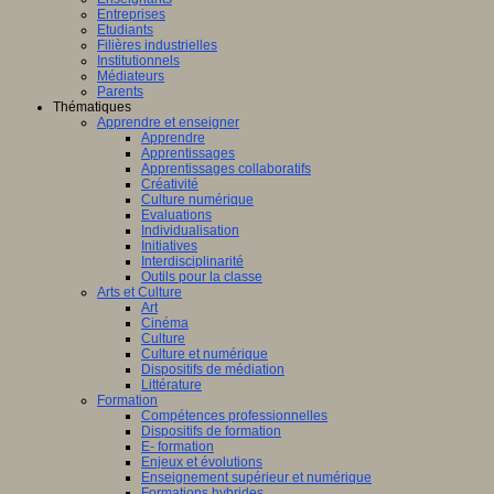
Entreprises
Etudiants
Filières industrielles
Institutionnels
Médiateurs
Parents
Thématiques
Apprendre et enseigner
Apprendre
Apprentissages
Apprentissages collaboratifs
Créativité
Culture numérique
Evaluations
Individualisation
Initiatives
Interdisciplinarité
Outils pour la classe
Arts et Culture
Art
Cinéma
Culture
Culture et numérique
Dispositifs de médiation
Littérature
Formation
Compétences professionnelles
Dispositifs de formation
E- formation
Enjeux et évolutions
Enseignement supérieur et numérique
Formations hybrides