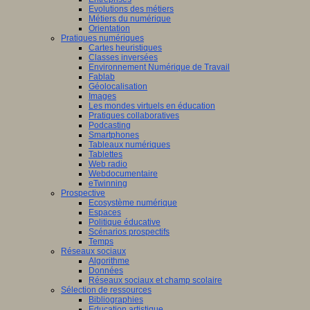
Evolutions des métiers
Métiers du numérique
Orientation
Pratiques numériques
Cartes heuristiques
Classes inversées
Environnement Numérique de Travail
Fablab
Géolocalisation
Images
Les mondes virtuels en éducation
Pratiques collaboratives
Podcasting
Smartphones
Tableaux numériques
Tablettes
Web radio
Webdocumentaire
eTwinning
Prospective
Ecosystème numérique
Espaces
Politique éducative
Scénarios prospectifs
Temps
Réseaux sociaux
Algorithme
Données
Réseaux sociaux et champ scolaire
Sélection de ressources
Bibliographies
Education artistique