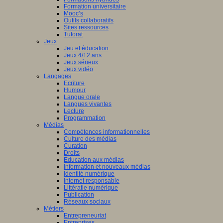
Formation universitaire
Mooc’s
Outils collaboratifs
Sites ressources
Tutorat
Jeux
Jeu et éducation
Jeux 4/12 ans
Jeux sérieux
Jeux vidéo
Langages
Ecriture
Humour
Langue orale
Langues vivantes
Lecture
Programmation
Médias
Compétences informationnelles
Culture des médias
Curation
Droits
Education aux médias
Information et nouveaux médias
Identité numérique
Internet responsable
Littératie numérique
Publication
Réseaux sociaux
Métiers
Entrepreneuriat
Entreprises