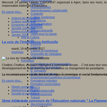
Apprendre et enseigner
Mercredi 24 janvier l’atelier CANOPE47 organisait à Agen, dans ses murs, l
Apprendre
responsable éditoriale d’Educavox.
Apprentissages
Apprentissages collaboratifs
En savoir plus...
Créativité
Culture numérique
Acteurs de leducation
Evaluations
Culture numérique
Individualisation
Enseigner et apprendre
Initiatives
Société connectée
Interdisciplinarité
Enjeux et évolutions
Outils pour la classe
Janvier 2018
Arts et Culture
Art
La voix de l’Intelligence Artificielle
Cinéma
Culture
mardi, 19 décembre 2017
Culture et numérique
Analyses
Dispositifs de médiation
Littérature
Formation
Compétences professionnelles
Chatbot, Chatbox, assistant intelligent à commande vocale… C’est avec leur voix
Dispositifs de formation
développement du deep learning qui ont permis ce changement de paradigme.
E- formation
Enjeux et évolutions
La reconnaissance vocale devient un enjeu économique et social fondamenta
Enseignement supérieur et numérique
Formations hybrides
En savoir plus...
Formation universitaire
Objets connectés
Mooc’s
Intelligence artificielle
Outils collaboratifs
Société et numérique
Sites ressources
Tutorat
3ème édition du concours de l’Éducation nationale " La Flamme d
Jeux
Jeu et éducation