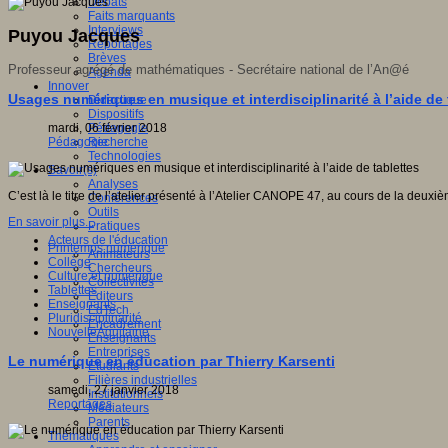
Débats
Faits marquants
Interviews
Puyou Jacques
Reportages
Brèves
Professeur agrégé de mathématiques - Secrétaire national de l’An@é
Agenda
Innover
Usages numériques en musique et interdisciplinarité à l’aide de 
Didactique
Dispositifs
mardi, 06 février 2018
Pédagogie
Pédagogie
Recherche
Technologies
Savoir(s)
Analyses
C’est là le titre de l’atelier présenté à l’Atelier CANOPE 47, au cours de la de
Conférences
Outils
En savoir plus...
Pratiques
Acteurs de l'éducation
Printemps numérique
Animateurs
Collège
Chercheurs
Culture et numérique
Collectivités
Tablettes
Editeurs
Enseignants
EdTech
Pluridisciplinarité
Encadrement
NouvelleAquitaine
Enseignants
Entreprises
Le numérique en éducation par Thierry Karsenti
Etudiants
Filières industrielles
samedi, 27 janvier 2018
Institutionnels
Reportages
Médiateurs
Parents
Thématiques