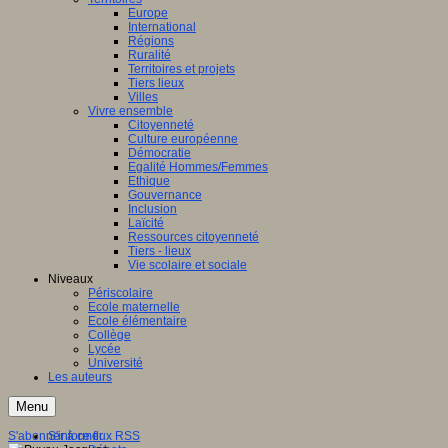
Europe
International
Régions
Ruralité
Territoires et projets
Tiers lieux
Villes
Vivre ensemble
Citoyenneté
Culture européenne
Démocratie
Egalité Hommes/Femmes
Ethique
Gouvernance
Inclusion
Laïcité
Ressources citoyenneté
Tiers - lieux
Vie scolaire et sociale
Niveaux
Périscolaire
Ecole maternelle
Ecole élémentaire
Collège
Lycée
Université
Les auteurs
Menu
S'abonner à ce flux RSS
S'informer