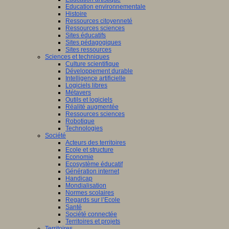
Education environnementale
Histoire
Ressources citoyenneté
Ressources sciences
Sites éducatifs
Sites pédagogiques
Sites ressources
Sciences et techniques
Culture scientifique
Développement durable
Intelligence artificielle
Logiciels libres
Métavers
Outils et logiciels
Réalité augmentée
Ressources sciences
Robotique
Technologies
Société
Acteurs des territoires
Ecole et structure
Economie
Ecosystème éducatif
Génération internet
Handicap
Mondialisation
Normes scolaires
Regards sur l’Ecole
Santé
Société connectée
Territoires et projets
Territoires