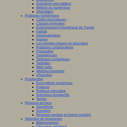
Evolutions des métiers
Métiers du numérique
Orientation
Pratiques numériques
Cartes heuristiques
Classes inversées
Environnement Numérique de Travail
Fablab
Géolocalisation
Images
Les mondes virtuels en éducation
Pratiques collaboratives
Podcasting
Smartphones
Tableaux numériques
Tablettes
Web radio
Webdocumentaire
eTwinning
Prospective
Ecosystème numérique
Espaces
Politique éducative
Scénarios prospectifs
Temps
Réseaux sociaux
Algorithme
Données
Réseaux sociaux et champ scolaire
Sélection de ressources
Bibliographies
Education artistique