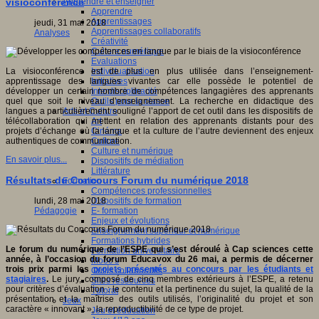
Apprendre et enseigner
visioconférence
Apprendre
Apprentissages
jeudi, 31 mai 2018
Apprentissages collaboratifs
Analyses
Créativité
Culture numérique
Evaluations
Individualisation
La visioconférence est de plus en plus utilisée dans l’enseignement-
Initiatives
apprentissage des langues vivantes car elle possède le potentiel de
Interdisciplinarité
développer un certain nombre de compétences langagières des apprenants
Outils pour la classe
quel que soit le niveau d’enseignement. La recherche en didactique des
Arts et Culture
langues a particulièrement souligné l’apport de cet outil dans les dispositifs de
Art
télécollaboration qui mettent en relation des apprenants distants pour des
Cinéma
projets d’échange où la langue et la culture de l’autre deviennent des enjeux
Culture
authentiques de communication.
Culture et numérique
En savoir plus...
Dispositifs de médiation
Littérature
Résultats du Concours Forum du numérique 2018
Formation
Compétences professionnelles
Dispositifs de formation
lundi, 28 mai 2018
E- formation
Pédagogie
Enjeux et évolutions
Enseignement supérieur et numérique
Formations hybrides
Le forum du numérique de l’ESPE qui s’est déroulé à Cap sciences cette
Formation universitaire
année, à l’occasion du forum Educavox du 26 mai,
a permis de décerner
Mooc’s
trois prix parmi les
projets présentés au concours par les étudiants et
Outils collaboratifs
stagiaires
.
Le jury, composé de cinq membres extérieurs à l’ESPE, a retenu
Sites ressources
pour critères d’évaluation : le contenu et la pertinence du sujet, la qualité de la
Tutorat
présentation et la maîtrise des outils utilisés, l’originalité du projet et son
Jeux
caractère « innovant », la reproductibilité de ce type de projet.
Jeu et éducation