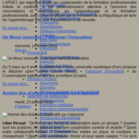
Fablab
L'AFDET, qui regroupe toutes les composantes de la formation professionnelle
Géolocalisation
initiale et continue, a été particulièrement attentive à l'annonce des
Images
concertations et négociations sur l'apprentissage et la formation
Les mondes virtuels en éducation
professionnelle, avec l'objectif affiché par le Président de la République de faire
Pratiques collaboratives
de l’apprentissage une voie d’excellence et de réussite
.
Podcasting
Smartphones
En savoir plus...
Tableaux numériques
Tablettes
Un Mooc innovant : Fabriquer l'innovation
Web radio
Webdocumentaire
mercredi, 14 février 2018
eTwinning
Brèves
Prospective
Ecosystème numérique
Espaces
Politique éducative
Du 5 mars au 9 avril, la plateforme France université numérique (Fun) propose
Scénarios prospectifs
le
Massive open online course
(Mooc) «
Fabriquer l'innovation
» du
Temps
Conservatoire national des arts et métiers (Cnam).
Réseaux sociaux
Algorithme
En savoir plus...
Données
Réseaux sociaux et champ scolaire
Animer des réseaux coopératifs ça s’apprend
Sélection de ressources
Bibliographies
mardi, 23 janvier 2018
Education artistique
Pratiques
Education environnementale
Histoire
Ressources citoyenneté
Ressources sciences
Lilian Ricaud
: "Qu’est ce qui facilite la coopération dans un groupe ? Quelles
Sites éducatifs
sont les postures, les astuces pour une coopération ouverte et vivante ? Quels
Sites pédagogiques
outils collaboratifs utiliser ? Comment les mettre en place et conduire le
Sites ressources
changement ? Quel outils numériques choisir et pour quels usages ? Ce sont