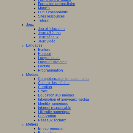
Formation universitaire
Mooc’s
Outils collaboratifs
Sites ressources
Tutorat
Jeux
Jeu et éducation
Jeux 4/12 ans
Jeux sérieux
Jeux vidéo
Langages
Ecriture
Humour
Langue orale
Langues vivantes
Lecture
Programmation
Médias
Compétences informationnelles
Culture des médias
Curation
Droits
Education aux médias
Information et nouveaux médias
Identité numérique
Internet responsable
Littératie numérique
Publication
Réseaux sociaux
Métiers
Entrepreneuriat
Entreprises