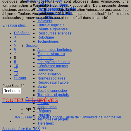
Sciences et techniques
quelques unes des questions qui sont abordées dans Animacoop, une
Culture scientifique
formation-action à l’animation de réseaux coopératifs. Déjà présente depuis
Développement durable
plusieurs années à Paris, Brest et Gap, la formation Animacoop aura aussi lieu
Intelligence artificielle
à Lyon et Toulouse au printemps 2018. Faisant partie du collectif de formateurs
Logiciels libres
toulousains, je vous en parle un peu plus en détail dans cet article".
Métavers
Outils et logiciels
En savoir plus...
Réalité augmentée
Précédent
Ressources sciences
3
Robotique
4
Technologies
5
Société
6
Acteurs des territoires
7
Ecole et structure
8
Economie
9
Ecosystème éducatif
10
Génération internet
11
Handicap
12
Mondialisation
Suivant
Normes scolaires
Regards sur l’Ecole
Page 8 sur 24
Santé
Société connectée
Territoires et projets
Territoires
TOUTES LES BRÈVES
Europe
International
Apr 10 2026
Régions
Ruralité
Jan E. Leach, Docteur Honoris Causa de l’Université de Montpellier
Territoires et projets
Tiers lieux
Villes
Souscrire à ce flux RSS