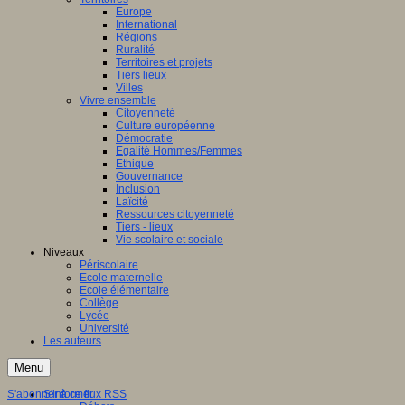
Europe
International
Régions
Ruralité
Territoires et projets
Tiers lieux
Villes
Vivre ensemble
Citoyenneté
Culture européenne
Démocratie
Egalité Hommes/Femmes
Ethique
Gouvernance
Inclusion
Laïcité
Ressources citoyenneté
Tiers - lieux
Vie scolaire et sociale
Niveaux
Périscolaire
Ecole maternelle
Ecole élémentaire
Collège
Lycée
Université
Les auteurs
Menu
S'abonner à ce flux RSS
S'informer