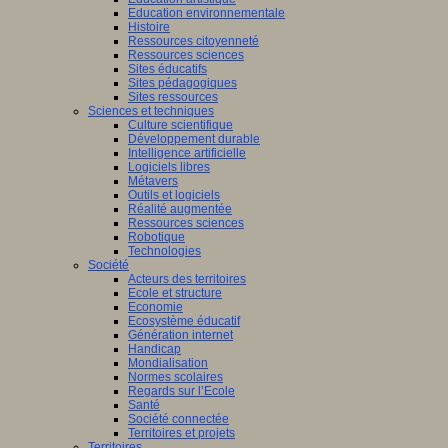
Education environnementale
Histoire
Ressources citoyenneté
Ressources sciences
Sites éducatifs
Sites pédagogiques
Sites ressources
Sciences et techniques
Culture scientifique
Développement durable
Intelligence artificielle
Logiciels libres
Métavers
Outils et logiciels
Réalité augmentée
Ressources sciences
Robotique
Technologies
Société
Acteurs des territoires
Ecole et structure
Economie
Ecosystème éducatif
Génération internet
Handicap
Mondialisation
Normes scolaires
Regards sur l’Ecole
Santé
Société connectée
Territoires et projets
Territoires