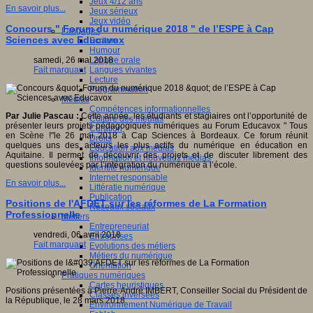
Jeux 4/12 ans
En savoir plus...
Jeux sérieux
Jeux vidéo
Concours " Forum du numérique 2018 " de l’ESPE à Cap
Langages
Sciences avec Educavox
Ecriture
Humour
Langue orale
samedi, 26 mai 2018
Langues vivantes
Fait marquant
Lecture
Programmation
Médias
Compétences informationnelles
Par Julie Pascau :
Cette année, les étudiants et stagiaires ont l’opportunité de
Culture des médias
présenter leurs projets pédagogiques numériques au Forum Educavox " Tous
Curation
en Scène !"le 26 mai 2018 à Cap Sciences à Bordeaux. Ce forum réunit
Droits
quelques uns des acteurs les plus actifs du numérique en éducation en
Education aux médias
Aquitaine. Il permet de découvrir des projets et de discuter librement des
Information et nouveaux médias
questions soulevées par l’intégration du numérique à l’école.
Identité numérique
Internet responsable
En savoir plus...
Littératie numérique
Publication
Positions de l'AFDET sur les réformes de La Formation
Réseaux sociaux
Professionnelle
Métiers
Entrepreneuriat
vendredi, 06 avril 2018
Entreprises
Fait marquant
Evolutions des métiers
Métiers du numérique
Orientation
Pratiques numériques
Cartes heuristiques
Positions présentées à Pierre-André IMBERT, Conseiller Social du Président de
Classes inversées
la République, le 28 mars 2018.
Environnement Numérique de Travail