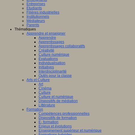
Entreprises
Etudiants
Filières industrielles
Institutionnels
Médiateurs
Parents
Thématiques
Apprendre et enseigner
Apprendre
Apprentissages
Apprentissages collaboratifs
Créativité
Culture numérique
Evaluations
Individualisation
Initiatives
Interdisciplinarité
Outils pour la classe
Arts et Culture
Art
Cinéma
Culture
Culture et numérique
Dispositifs de médiation
Littérature
Formation
Compétences professionnelles
Dispositifs de formation
E- formation
Enjeux et évolutions
Enseignement supérieur et numérique
Formations hybrides