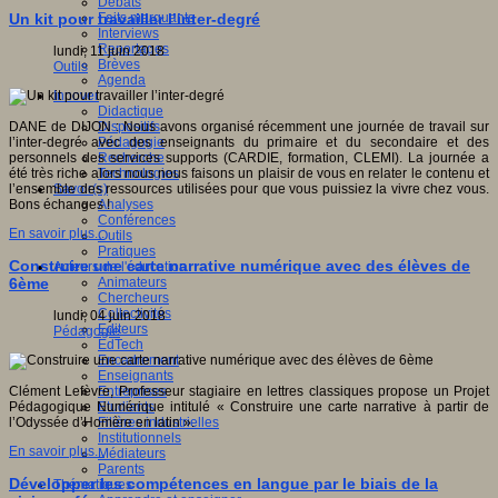
Débats
Faits marquants
Un kit pour travailler l’inter-degré
Interviews
Reportages
lundi, 11 juin 2018
Brèves
Outils
Agenda
Innover
Didactique
Dispositifs
DANE de DIJON : Nous avons organisé récemment une journée de travail sur
Pédagogie
l’inter-degré avec des enseignants du primaire et du secondaire et des
Recherche
personnels des services supports (CARDIE, formation, CLEMI). La journée a
Technologies
été très riche alors nous nous faisons un plaisir de vous en relater le contenu et
Savoir(s)
l’ensemble des ressources utilisées pour que vous puissiez la vivre chez vous.
Analyses
Bons échanges !
Conférences
En savoir plus...
Outils
Pratiques
Construire une carte narrative numérique avec des élèves de
Acteurs de l'éducation
Animateurs
6ème
Chercheurs
Collectivités
lundi, 04 juin 2018
Editeurs
Pédagogie
EdTech
Encadrement
Enseignants
Entreprises
Clément Lefèvre, Professeur stagiaire en lettres classiques propose un Projet
Etudiants
Pédagogique Numérique intitulé « Construire une carte narrative à partir de
Filières industrielles
l’Odyssée d’Homère en latin ».
Institutionnels
En savoir plus...
Médiateurs
Parents
Développer les compétences en langue par le biais de la
Thématiques