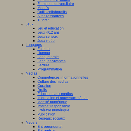
Formation universitaire
Mooc’s
Outils collaboratifs
Sites ressources
Tutorat
Jeux
Jeu et éducation
Jeux 4/12 ans
Jeux sérieux
Jeux vidéo
Langages
Ecriture
Humour
Langue orale
Langues vivantes
Lecture
Programmation
Médias
Compétences informationnelles
Culture des médias
Curation
Droits
Education aux médias
Information et nouveaux médias
Identité numérique
Internet responsable
Littératie numérique
Publication
Réseaux sociaux
Métiers
Entrepreneuriat
Entreprises