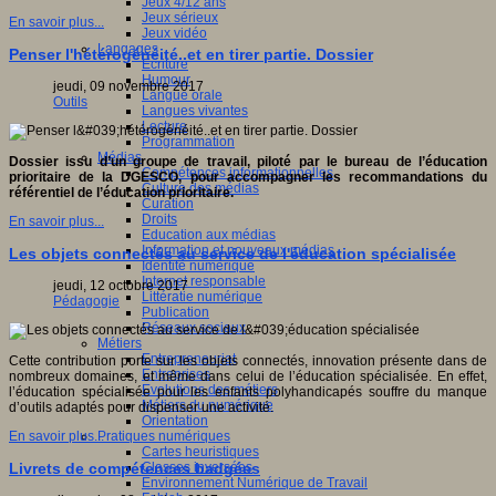
Jeux 4/12 ans
Jeux sérieux
En savoir plus...
Jeux vidéo
Langages
Penser l'hétérogénéité..et en tirer partie. Dossier
Ecriture
Humour
jeudi, 09 novembre 2017
Langue orale
Outils
Langues vivantes
Lecture
Programmation
Médias
Dossier issu d’un groupe de travail, piloté par le bureau de l’éducation
Compétences informationnelles
prioritaire de la DGESCO, pour accompagner les recommandations du
Culture des médias
référentiel de l’éducation prioritaire.
Curation
Droits
En savoir plus...
Education aux médias
Information et nouveaux médias
Les objets connectés au service de l'éducation spécialisée
Identité numérique
Internet responsable
jeudi, 12 octobre 2017
Littératie numérique
Pédagogie
Publication
Réseaux sociaux
Métiers
Entrepreneuriat
Cette contribution porte sur les objets connectés, innovation présente dans de
Entreprises
nombreux domaines, et même dans celui de l’éducation spécialisée. En effet,
Evolutions des métiers
l’éducation spécialisée pour les enfants polyhandicapés souffre du manque
Métiers du numérique
d’outils adaptés pour dispenser une activité.
Orientation
Pratiques numériques
En savoir plus...
Cartes heuristiques
Classes inversées
Livrets de compétences badgées
Environnement Numérique de Travail