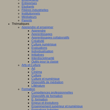
Entreprises
Etudiants
Filières industrielles
Institutionnels
Médiateurs
Parents
Thématiques
Apprendre et enseigner
Apprendre
Apprentissages
Apprentissages collaboratifs
Créativité
Culture numérique
Evaluations
Individualisation
Initiatives
Interdisciplinarité
Outils pour la classe
Arts et Culture
Art
Cinéma
Culture
Culture et numérique
Dispositifs de médiation
Littérature
Formation
Compétences professionnelles
Dispositifs de formation
E- formation
Enjeux et évolutions
Enseignement supérieur et numérique
Formations hybrides