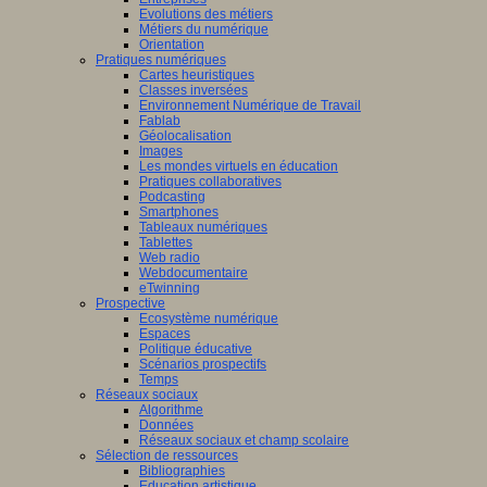
Evolutions des métiers
Métiers du numérique
Orientation
Pratiques numériques
Cartes heuristiques
Classes inversées
Environnement Numérique de Travail
Fablab
Géolocalisation
Images
Les mondes virtuels en éducation
Pratiques collaboratives
Podcasting
Smartphones
Tableaux numériques
Tablettes
Web radio
Webdocumentaire
eTwinning
Prospective
Ecosystème numérique
Espaces
Politique éducative
Scénarios prospectifs
Temps
Réseaux sociaux
Algorithme
Données
Réseaux sociaux et champ scolaire
Sélection de ressources
Bibliographies
Education artistique