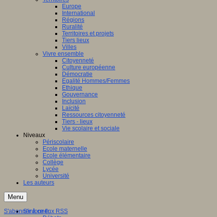
Europe
International
Régions
Ruralité
Territoires et projets
Tiers lieux
Villes
Vivre ensemble
Citoyenneté
Culture européenne
Démocratie
Egalité Hommes/Femmes
Ethique
Gouvernance
Inclusion
Laïcité
Ressources citoyenneté
Tiers - lieux
Vie scolaire et sociale
Niveaux
Périscolaire
Ecole maternelle
Ecole élémentaire
Collège
Lycée
Université
Les auteurs
Menu
S'abonner à ce flux RSS
S'informer