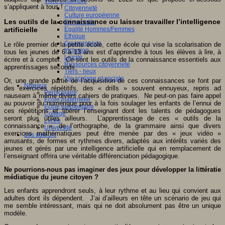
Vivre ensemble
s’appliquent à tous !
Citoyenneté
Culture européenne
Les outils de la connaissance ou laisser travailler l’intelligence
Démocratie
Egalité Hommes/Femmes
artificielle
Ethique
Gouvernance
Le rôle premier de la petite école, cette école qui vise la scolarisation de
Inclusion
tous les jeunes de 6 à 13 ans est d’apprendre à tous les élèves à lire, à
Laïcité
écrire et à compter. Ce sont les outils de la connaissance essentiels aux
Ressources citoyenneté
apprentissages seconds.
Tiers - lieux
Vie scolaire et sociale
Or, une grande partie de l’acquisition de ces connaissances se font par
Niveaux
des exercices répétitifs, des « drills » souvent ennuyeux, repris ad
Périscolaire
nauseam à même divers cahiers de pratiques. Ne peut-on pas faire appel
Ecole maternelle
au pouvoir du numérique pour à la fois soulager les enfants de l’ennui de
Ecole élémentaire
ces répétitions et libérer l’enseignant dont les talents de pédagogues
Collège
seront plus utiles ailleurs. L’apprentissage de ces « outils de la
Lycée
connaissance », de l’orthographe, de la grammaire ainsi que divers
Université
exercices mathématiques peut être menée par des « jeux vidéo »
Les auteurs
amusants, de formes et rythmes divers, adaptés aux intérêts variés des
jeunes et gérés par une intelligence artificielle qui en remplacement de
l’enseignant offrira une véritable différenciation pédagogique.
Ne pourrions-nous pas imaginer des jeux pour développer la littératie
médiatique du jeune citoyen ?
Les enfants apprendront seuls, à leur rythme et au lieu qui convient aux
adultes dont ils dépendent. J’ai d’ailleurs en tête un scénario de jeu qui
me semble intéressant, mais qui ne doit absolument pas être un unique
modèle.