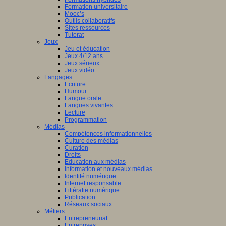
Formation universitaire
Mooc’s
Outils collaboratifs
Sites ressources
Tutorat
Jeux
Jeu et éducation
Jeux 4/12 ans
Jeux sérieux
Jeux vidéo
Langages
Ecriture
Humour
Langue orale
Langues vivantes
Lecture
Programmation
Médias
Compétences informationnelles
Culture des médias
Curation
Droits
Education aux médias
Information et nouveaux médias
Identité numérique
Internet responsable
Littératie numérique
Publication
Réseaux sociaux
Métiers
Entrepreneuriat
Entreprises