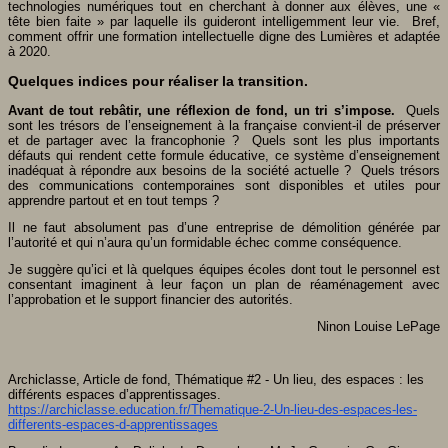
technologies numériques tout en cherchant à donner aux élèves, une «
tête bien faite » par laquelle ils guideront intelligemment leur vie. Bref,
comment offrir une formation intellectuelle digne des Lumières et adaptée
à 2020.
Quelques indices pour réaliser la transition.
Avant de tout rebâtir, une réflexion de fond, un tri s’impose.
Quels
sont les trésors de l’enseignement à la française convient-il de préserver
et de partager avec la francophonie ? Quels sont les plus importants
défauts qui rendent cette formule éducative, ce système d’enseignement
inadéquat à répondre aux besoins de la société actuelle ? Quels trésors
des communications contemporaines sont disponibles et utiles pour
apprendre partout et en tout temps ?
Il ne faut absolument pas d’une entreprise de démolition générée par
l’autorité et qui n’aura qu’un formidable échec comme conséquence.
Je suggère qu’ici et là quelques équipes écoles dont tout le personnel est
consentant imaginent à leur façon un plan de réaménagement avec
l’approbation et le support financier des autorités.
Ninon Louise LePage
Archiclasse, Article de fond, Thématique #2 - Un lieu, des espaces : les
différents espaces d’apprentissages.
https://archiclasse.education.fr/Thematique-2-Un-lieu-des-espaces-les-
differents-espaces-d-apprentissages