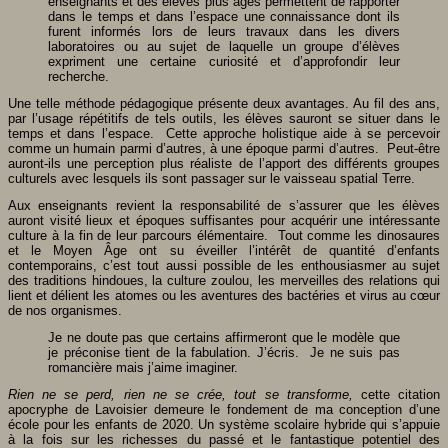
enseignants et des élèves plus âgés permettent de rapporter
dans le temps et dans l’espace une connaissance dont ils
furent informés lors de leurs travaux dans les divers
laboratoires ou au sujet de laquelle un groupe d’élèves
expriment une certaine curiosité et d’approfondir leur
recherche.
Une telle méthode pédagogique présente deux avantages. Au fil des ans,
par l’usage répétitifs de tels outils, les élèves sauront se situer dans le
temps et dans l’espace. Cette approche holistique aide à se percevoir
comme un humain parmi d’autres, à une époque parmi d’autres. Peut-être
auront-ils une perception plus réaliste de l’apport des différents groupes
culturels avec lesquels ils sont passager sur le vaisseau spatial Terre.
Aux enseignants revient la responsabilité de s’assurer que les élèves
auront visité lieux et époques suffisantes pour acquérir une intéressante
culture à la fin de leur parcours élémentaire. Tout comme les dinosaures
et le Moyen Âge ont su éveiller l’intérêt de quantité d’enfants
contemporains, c’est tout aussi possible de les enthousiasmer au sujet
des traditions hindoues, la culture zoulou, les merveilles des relations qui
lient et délient les atomes ou les aventures des bactéries et virus au cœur
de nos organismes.
Je ne doute pas que certains affirmeront que le modèle que
je préconise tient de la fabulation. J’écris. Je ne suis pas
romancière mais j’aime imaginer.
Rien ne se perd, rien ne se crée, tout se transforme,
cette citation
apocryphe de Lavoisier demeure le fondement de ma conception d’une
école pour les enfants de 2020. Un système scolaire hybride qui s’appuie
à la fois sur les richesses du passé et le fantastique potentiel des