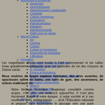
Apprendre et enseigner
Apprendre
Apprentissages
Apprentissages collaboratifs
Créativité
Culture numérique
Evaluations
Individualisation
Initiatives
Interdisciplinarité
Outils pour la classe
Arts et Culture
Art
Cinéma
Culture
Culture et numérique
Dispositifs de médiation
Littérature
Formation
Les magnifiques décors sont lourds à l’œil contemporain et les salles
Compétences professionnelles
d’eau grandement inadéquates pour les habitudes de vie des citoyens du
Dispositifs de formation
E- formation
21ème siècle.
Enjeux et évolutions
Nous voulons de larges espaces lumineux, des aires ouvertes, de
Enseignement supérieur et numérique
Formations hybrides
spacieuses salles de bains, une salle de gym, des ascenseurs, de
Formation universitaire
sobres matériaux, etc.
Mooc’s
Outils collaboratifs
Notre héritage historique, longtemps considéré
comme
Sites ressources
acquis, n’est plus une évidence aujourd’
hui. Il n’est plus
Tutorat
forcément adapté à notre époque, à notre société
et à ses
Jeux
nouveaux défis pédagogiques …
écrit l’Éducation nationale
Jeu et éducation
et propose dans Archiclasse le passage vers une autre