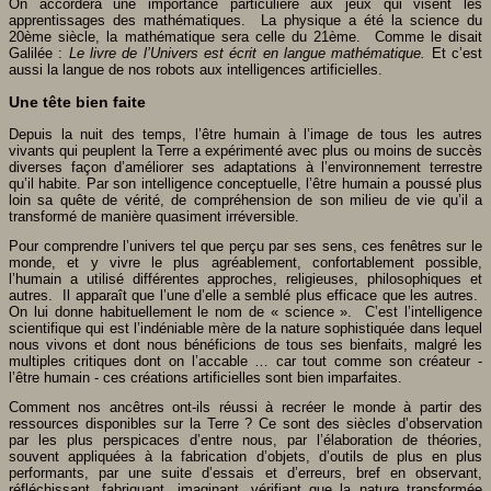
On accordera une importance particulière aux jeux qui visent les
apprentissages des mathématiques. La physique a été la science du
20ème siècle, la mathématique sera celle du 21ème. Comme le disait
Galilée :
Le livre de l’Univers est écrit en langue mathématique.
Et c’est
aussi la langue de nos robots aux intelligences artificielles.
Une tête bien faite
Depuis la nuit des temps, l’être humain à l’image de tous les autres
vivants qui peuplent la Terre a expérimenté avec plus ou moins de succès
diverses façon d’améliorer ses adaptations à l’environnement terrestre
qu’il habite. Par son intelligence conceptuelle, l’être humain a poussé plus
loin sa quête de vérité, de compréhension de son milieu de vie qu’il a
transformé de manière quasiment irréversible.
Pour comprendre l’univers tel que perçu par ses sens, ces fenêtres sur le
monde, et y vivre le plus agréablement, confortablement possible,
l’humain a utilisé différentes approches, religieuses, philosophiques et
autres. Il apparaît que l’une d’elle a semblé plus efficace que les autres.
On lui donne habituellement le nom de « science ». C’est l’intelligence
scientifique qui est l’indéniable mère de la nature sophistiquée dans lequel
nous vivons et dont nous bénéficions de tous ses bienfaits, malgré les
multiples critiques dont on l’accable … car tout comme son créateur -
l’être humain - ces créations artificielles sont bien imparfaites.
Comment nos ancêtres ont-ils réussi à recréer le monde à partir des
ressources disponibles sur la Terre ? Ce sont des siècles d’observation
par les plus perspicaces d’entre nous, par l’élaboration de théories,
souvent appliquées à la fabrication d’objets, d’outils de plus en plus
performants, par une suite d’essais et d’erreurs, bref en observant,
réfléchissant, fabriquant, imaginant, vérifiant que la nature transformée