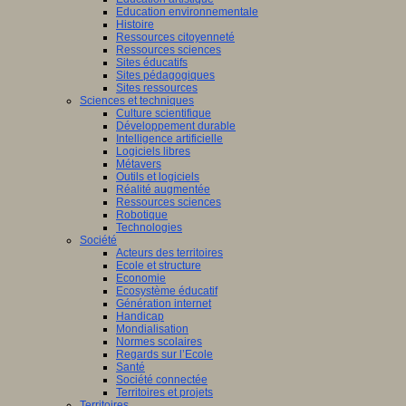
Education environnementale
Histoire
Ressources citoyenneté
Ressources sciences
Sites éducatifs
Sites pédagogiques
Sites ressources
Sciences et techniques
Culture scientifique
Développement durable
Intelligence artificielle
Logiciels libres
Métavers
Outils et logiciels
Réalité augmentée
Ressources sciences
Robotique
Technologies
Société
Acteurs des territoires
Ecole et structure
Economie
Ecosystème éducatif
Génération internet
Handicap
Mondialisation
Normes scolaires
Regards sur l’Ecole
Santé
Société connectée
Territoires et projets
Territoires