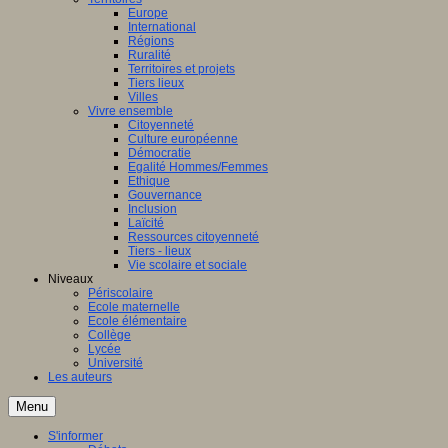
Europe
International
Régions
Ruralité
Territoires et projets
Tiers lieux
Villes
Vivre ensemble
Citoyenneté
Culture européenne
Démocratie
Egalité Hommes/Femmes
Ethique
Gouvernance
Inclusion
Laïcité
Ressources citoyenneté
Tiers - lieux
Vie scolaire et sociale
Niveaux
Périscolaire
Ecole maternelle
Ecole élémentaire
Collège
Lycée
Université
Les auteurs
Menu
S'informer