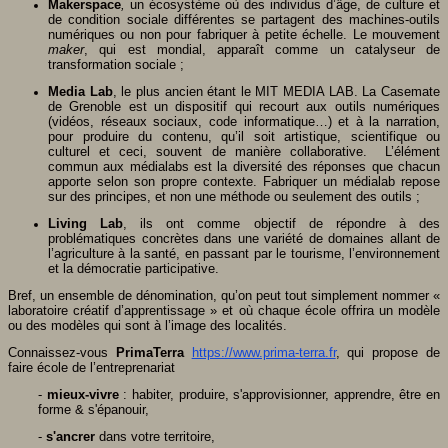
Makerspace
,
un écosystème où des individus d’âge, de culture et
de condition sociale différentes se partagent des machines-outils
numériques ou non pour fabriquer à petite échelle. Le mouvement
maker
, qui est mondial, apparaît comme un catalyseur de
transformation sociale ;
Media Lab
, le plus ancien étant le MIT MEDIA LAB. La Casemate
de Grenoble est un dispositif qui recourt aux outils numériques
(vidéos, réseaux sociaux, code informatique…) et à la narration,
pour produire du contenu, qu’il soit artistique, scientifique ou
culturel et ceci, souvent de manière collaborative. L’élément
commun aux médialabs est la diversité des réponses que chacun
apporte selon son propre contexte. Fabriquer un médialab repose
sur des principes, et non une méthode ou seulement des outils ;
Living Lab
, ils ont comme objectif de répondre à des
problématiques concrètes dans une variété de domaines allant de
l’agriculture à la santé, en passant par le tourisme, l’environnement
et la démocratie participative.
Bref, un ensemble de dénomination, qu’on peut tout simplement nommer «
laboratoire créatif d’apprentissage » et où chaque école offrira un modèle
ou des modèles qui sont à l’image des localités.
Connaissez-vous
PrimaTerra
https://www.prima-terra.fr
, qui propose de
faire école de l’entreprenariat
-
mieux-vivre
: habiter, produire, s'approvisionner, apprendre, être en
forme & s'épanouir,
-
s'ancrer
dans votre territoire,