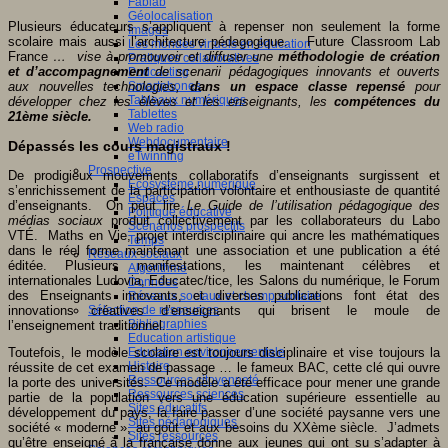
Fablab
Géolocalisation
Plusieurs éducateurs s’appliquent à repenser non seulement la forme
Images
scolaire mais aussi l’architecture pédagogique. Future Classroom Lab
Les mondes virtuels en éducation
France
… vise à promouvoir et diffuser une
méthodologie de création
Pratiques collaboratives
et d’accompagnement
de scenarii pédagogiques innovants et ouverts
Podcasting
aux nouvelles technologies,
dans un espace classe repensé
pour
Smartphones
Tableaux numériques
développer chez les élèves et les enseignants, les
compétences du
Tablettes
21ème siècle.
Web radio
Webdocumentaire
Dépassés les cours magistraux !
eTwinning
Prospective
De prodigieux mouvements collaboratifs d’enseignants surgissent et
Ecosystème numérique
s’enrichissement de la participation volontaire et enthousiaste de quantité
Espaces
d’enseignants. On peut lire
Le Guide de l’utilisation pédagogique des
Politique éducative
médias sociaux
produit collectivement par les collaborateurs du Labo
Scénarios prospectifs
VTÉ. Maths en Vie, projet interdisciplinaire qui ancre les mathématiques
Temps
dans le réel forme maintenant une association et une publication a été
Réseaux sociaux
éditée. Plusieurs manifestations, les maintenant célèbres et
Algorithme
internationales Ludovia, Educatec/tice, les Salons du numérique, le Forum
Données
des Enseignants innovants, et diverses publications font état des
Réseaux sociaux et champ scolaire
innovations créatives d’enseignants qui brisent le moule de
Sélection de ressources
Bibliographies
l’enseignement traditionnel.
Education artistique
Toutefois, le modèle scolaire est toujours disciplinaire et vise toujours la
Education environnementale
Histoire
réussite de cet examen de passage … le fameux BAC, cette clé qui ouvre
Ressources citoyenneté
la porte des universités. Ce modèle a été efficace pour mener une grande
Ressources sciences
partie de la population vers une éducation supérieure essentielle au
Sites éducatifs
développement du pays, la faire passer d’une société paysanne vers une
Sites pédagogiques
société « moderne », au goût et aux besoins du XXème siècle. J’admets
Sites ressources
qu’être enseigné à la française donne aux jeunes qui ont su s’adapter à