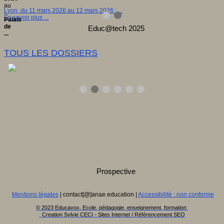
au
Lyon, du 11 mars 2026 au 12 mars 2026 : ...
...
En savoir plus ...
Palais
de
...
TOUS LES DOSSIERS
Mentions légales
| contact[@]anae.education |
Accessibilité : non conforme
© 2023 Educavox, Ecole, pédagogie, enseignement, formation
Creation Sylvie CECI - Sites Internet / Référencement SEO