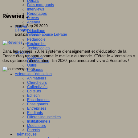
Débats
Faits marquants
Interviews
Reportages
Rêveries …
Brèves
Agenda
mardi, Sep 29 2020
Innover
Débats
Didactique
Écrit par
Ninon Louise LePage
Dispositifs
Pédagogie
Recherche
Technologies
Dans les années ’70, le système d’enseignement et d’éducation de la
Savoir(s)
France était reconnu comme le meilleur au monde. C’était le « Versailles »
Analyses
des systèmes d’éducation. En 2020, peu aimeraient vivre à Versailles !
Conférences
Outils
Pratiques
Acteurs de l'éducation
Animateurs
Chercheurs
Collectivités
Editeurs
EdTech
Encadrement
Enseignants
Entreprises
Etudiants
Filières industrielles
Institutionnels
Médiateurs
Parents
Thématiques