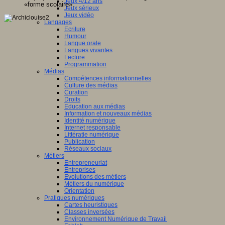
Jeux 4/12 ans
«forme scolaire».
Jeux sérieux
Jeux vidéo
Langages
Ecriture
Humour
Langue orale
Langues vivantes
Lecture
Programmation
Médias
Compétences informationnelles
Culture des médias
Curation
Droits
Education aux médias
Information et nouveaux médias
Identité numérique
Internet responsable
Littératie numérique
Publication
Réseaux sociaux
Métiers
Entrepreneuriat
Entreprises
Evolutions des métiers
Métiers du numérique
Orientation
Pratiques numériques
Cartes heuristiques
Classes inversées
Environnement Numérique de Travail