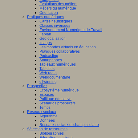
Evolutions des métiers
Métiers du numérique
Orientation
Pratiques numériques
Cartes heuristiques
Classes inversées
Environnement Numérique de Travail
Fablab
Géolocalisation
Images
Les mondes virtuels en éducation
Pratiques collaboratives
Podcasting
Smartphones
Tableaux numériques
Tablettes
Web radio
Webdocumentaire
eTwinning
Prospective
Ecosystème numérique
Espaces
Politique éducative
Scénarios prospectifs
Temps
Réseaux sociaux
Algorithme
Données
Réseaux sociaux et champ scolaire
Sélection de ressources
Bibliographies
Education artistique