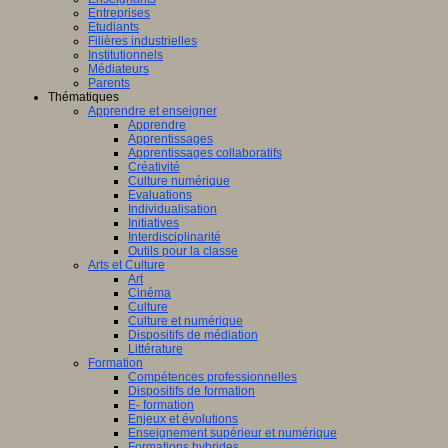
Entreprises
Etudiants
Filières industrielles
Institutionnels
Médiateurs
Parents
Thématiques
Apprendre et enseigner
Apprendre
Apprentissages
Apprentissages collaboratifs
Créativité
Culture numérique
Evaluations
Individualisation
Initiatives
Interdisciplinarité
Outils pour la classe
Arts et Culture
Art
Cinéma
Culture
Culture et numérique
Dispositifs de médiation
Littérature
Formation
Compétences professionnelles
Dispositifs de formation
E- formation
Enjeux et évolutions
Enseignement supérieur et numérique
Formations hybrides