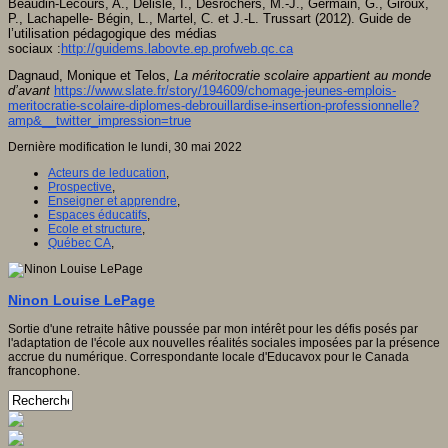
Beaudin-Lecours, A., Delisle, I., Desrochers, M.-J., Germain, G., Giroux,
P., Lachapelle- Bégin, L., Martel, C. et J.-L. Trussart (2012). Guide de
l’utilisation pédagogique des médias
sociaux :
http://guidems.labovte.ep.profweb.qc.ca
Dagnaud, Monique et Telos,
La méritocratie scolaire appartient au monde
d’avant
https://www.slate.fr/story/194609/chomage-jeunes-emplois-
meritocratie-scolaire-diplomes-debrouillardise-insertion-professionnelle?
amp&__twitter_impression=true
Dernière modification le lundi, 30 mai 2022
Acteurs de leducation
,
Prospective
,
Enseigner et apprendre
,
Espaces éducatifs
,
Ecole et structure
,
Québec CA
,
Ninon Louise LePage
Sortie d'une retraite hâtive poussée par mon intérêt pour les défis posés par
l'adaptation de l'école aux nouvelles réalités sociales imposées par la présence
accrue du numérique. Correspondante locale d'Educavox pour le Canada
francophone.