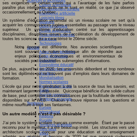
Sciences et techniques
ses exigences un certain vernis qui a l’avantage de les faire parfois
Culture scientifique
paraître plus intelligents qu’ils ne le sont en réalité, ce que j’ai observé
Développement durable
occasionnellement au Québec.
Intelligence artificielle
Logiciels libres
Un système d’éducation pyramidal où un niveau scolaire ne sert qu’à
Métavers
acquérir les connaissances jugées essentielles au passage vers le niveau
Outils et logiciels
supérieur. Un système d’éducation centré sur les apprentissages
Réalité augmentée
disciplinaires, disciplines issues de l’accélération du développement de
Ressources sciences
toutes les sciences qui a caractérisé le 20ème siècle.
Robotique
Technologies
Notre époque est différente. Nos avancées scientifiques
Société
sont souvent de nature holistique afin de répondre aux
Acteurs des territoires
enjeux politiques, économiques et environnementaux de
Ecole et structure
sociétés post-industrielles submergées d’informations.
Economie
Ecosystème éducatif
De plus, aujourd’hui en 2020, les universités débordent et trop nombreux
Génération internet
sont les diplômés qui ne trouvent pas d’emplois dans leurs domaines de
Handicap
Mondialisation
formation.
Normes scolaires
L’école qui pour notre génération a été la source de tous les savoirs, est
Regards sur l’Ecole
Santé
maintenant largement dépassée. Quiconque bénéficie d’une solide culture
Société connectée
de base, peut compléter ses connaissances par la foultitude de références
Territoires et projets
disponibles sur le WEB. Chacun y trouve réponse à ses questions et
Territoires
même nourriture à tous ses fantasmes.
Europe
International
Un autre modèle n’est-il pas désirable ?
Régions
Ruralité
J’ai pris le système scolaire français comme exemple. Étant par le passé
Territoires et projets
reconnu pour le meilleur, il a été beaucoup imité. Les structures vers une
Tiers lieux
architecture scolaire conçue pour une éducation et un enseignement
Villes
adaptés aux réalités et besoins de 2020 tel que proposé ci-dessous