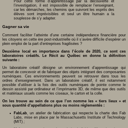
Pour cette forme d’apprentissage par la découverte et
l’investigation, il est impossible de remplacer l’enseignant,
car les démarches, les chemins que suivront les esprits des
élèves sont imprévisibles et seul un être humain a la
souplesse de s’y adapter.
Gagner sa vie
Comment faciliter l’atteinte d’une certaine indépendance financière pour
les citoyens en cette ère post-industrielle où il s’avère difficile d’espérer un
plein emploi de la part d’entreprises fragilisées ?
Deuxième local en importance dans l’école de 2020, ce sont ces
laboratoires créatifs. Le Récit au Québec en donne la définition
suivante :
Un laboratoire créatif désigne un environnement d’apprentissage qui
permet de concevoir et de fabriquer des objets intégrant des composantes
numériques. Ces environnements peuvent se retrouver dans tous les
ordres d’enseignement. Dans un laboratoire créatif, il est notamment
possible d’utiliser à la fois des outils numériques de pointe comme le
dessin assisté par ordinateur et l’imprimante 3D, de même que des outils
et matériaux usuels comme les ciseaux, le carton et la colle.
On les trouve au sein de ce que l’on nomme les « tiers lieux » et
sous quantité d’appellations plus ou moins réglementés :
FabLab
, un atelier de fabrication qui respecte la charte des Fab
Labs, mise en place par le Massachusetts Institute of Technology
(MIT)
;