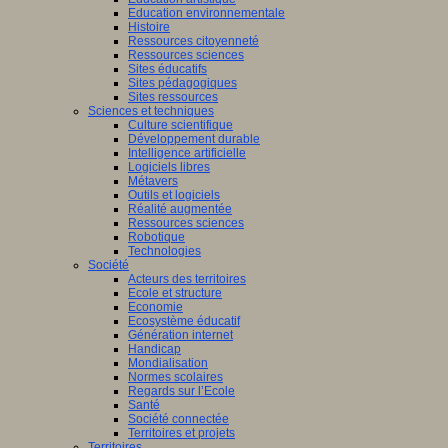
Education environnementale
Histoire
Ressources citoyenneté
Ressources sciences
Sites éducatifs
Sites pédagogiques
Sites ressources
Sciences et techniques
Culture scientifique
Développement durable
Intelligence artificielle
Logiciels libres
Métavers
Outils et logiciels
Réalité augmentée
Ressources sciences
Robotique
Technologies
Société
Acteurs des territoires
Ecole et structure
Economie
Ecosystème éducatif
Génération internet
Handicap
Mondialisation
Normes scolaires
Regards sur l’Ecole
Santé
Société connectée
Territoires et projets
Territoires