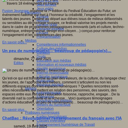
Jeux 4/12 ans
Jeux sérieux
Jeux vidéo
Fusion Jeunesse
organise la 7ᵉ édition du Festival Éducation du Futur, un
Langages
événement national qui met à l’honneur la créativité, l’engagement et les
Ecriture
talents des jeunes. Destiné au départ aux élèves issus de milieux défavorisés
Humour
ou sensibles au décrochage scolaire, ce festival valorise les projets menés
Langue orale
dans le cadre de programmes pédagogiques innovants (arts et culture, techno-
Langues vivantes
numérique, entrepreneuriat, design éco-citoyen…) conçus pour renforcer
Lecture
l’engagement et les compétences des jeunes.
Programmation
Médias
En savoir plus...
Compétences informationnelles
Culture des médias
Un peu de numérique(s)… beaucoup de pédagogie(s)…
Curation
Droits
dimanche, 27 avril 2025
Education aux médias
Editos
Information et nouveaux médias
Identité numérique
Internet responsable
Littératie numérique
Qu’est-ce qui est transformé au plan des valeurs, de la culture, du langage chez
Publication
les jeunes, de l’approche des métiers, comment s’articulent ou non les
Réseaux sociaux
différents espaces dont les espaces numériques ? Quelles rencontres sont-
Métiers
elles nécessaires, qui mettent en relation des personnes, des savoirs, des
Entrepreneuriat
espaces entre eux afin que l’éducation foisonne, rapproche, engage…De la
Entreprises
diversité nait la complexité et la richesse…Voici quelques témoignages
Evolutions des métiers
d’actions éducatives, un peu de numérique(s)… beaucoup de pédagogie(s)…
Métiers du numérique
Orientation
En savoir plus...
Pratiques numériques
Cartes heuristiques
ChatBac : Révolutionner l'enseignement du français avec l'IA
Classes inversées
Environnement Numérique de Travail
samedi, 19 avril 2025