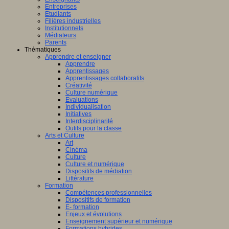
Entreprises
Etudiants
Filières industrielles
Institutionnels
Médiateurs
Parents
Thématiques
Apprendre et enseigner
Apprendre
Apprentissages
Apprentissages collaboratifs
Créativité
Culture numérique
Evaluations
Individualisation
Initiatives
Interdisciplinarité
Outils pour la classe
Arts et Culture
Art
Cinéma
Culture
Culture et numérique
Dispositifs de médiation
Littérature
Formation
Compétences professionnelles
Dispositifs de formation
E- formation
Enjeux et évolutions
Enseignement supérieur et numérique
Formations hybrides