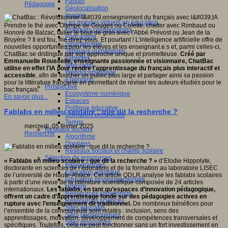
Fablab
Pédagogie
Géolocalisation
Images
Les mondes virtuels en éducation
Prendre le thé avec Olympe de Gouges ou Colette, chatter avec Rimbaud ou
Pratiques collaboratives
Honoré de Balzac, tailler le bout de gras avec l'Abbé Prévost ou Jean de la
Podcasting
Bruyère ? Il est fou, me direz-vous. Et pourtant ! L'intelligence artificielle offre de
Smartphones
nouvelles opportunités pour les élèves et les enseignant.e.s et, parmi celles-ci,
Tableaux numériques
ChatBac se distingue par son approche unique et prometteuse.
Créé par
Tablettes
Emmanuelle Rousselle, enseignante passionnée et visionnaire, ChatBac
Web radio
utilise en effet l'IA pour rendre l'apprentissage du français plus interactif et
Webdocumentaire
accessible
, afin de toucher un public plus large et partager ainsi sa passion
eTwinning
pour la littérature française en permettant de réviser les auteurs étudiés pour le
Prospective
bac français.
Ecosystème numérique
En savoir plus...
Espaces
Politique éducative
Fablabs en milieu scolaire : que dit la recherche ?
Scénarios prospectifs
Temps
mercredi, 05 février 2025
Réseaux sociaux
Recherche
Algorithme
Données
Réseaux sociaux et champ scolaire
Sélection de ressources
« Fablabs en milieu scolaire : que dit la recherche ? »
d’Elodie Hippolyte,
Bibliographies
doctorante en sciences de l’éducation et de la formation au laboratoire LISEC
Education artistique
de l’université de Haute-Alsace. Cet article QDLR analyse les fablabs scolaires
Education environnementale
à partir d’une revue de la littérature scientifique composée de 24 articles
Histoire
internationaux.
Les fablabs, en tant qu’espaces d’innovation pédagogique,
Ressources citoyenneté
offrent un cadre d’apprentissage fondé sur des pédagogies actives en
Ressources sciences
rupture avec l’enseignement dit traditionnel.
De nombreux bénéfices pour
Sites éducatifs
l’ensemble de la communauté sont relatés : inclusion, sens des
Sites pédagogiques
apprentissages, motivation, développement de compétences transversales et
Sites ressources
spécifiques. Toutefois, cela ne peut fonctionner sans un fort investissement en