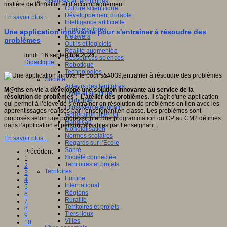
Sciences et techniques
matière de formation et d’accompagnement.
Culture scientifique
Développement durable
En savoir plus...
Intelligence artificielle
Logiciels libres
Une application innovante pour s'entrainer à résoudre des
Métavers
problèmes
Outils et logiciels
Réalité augmentée
lundi, 16 septembre 2024
Ressources sciences
Didactique
Robotique
Technologies
Société
Acteurs des territoires
M@ths en-vie a développé une solution innovante au service de la
Ecole et structure
résolution de problèmes : L’atelier des problèmes.
Il s'agit d'une application
Economie
qui permet à l’élève de s’entraîner en résolution de problèmes en lien avec les
Ecosystème éducatif
apprentissages réalisés par l’enseignant en classe. Les problèmes sont
Génération internet
proposés selon une progression et une programmation du CP au CM2 définies
Handicap
dans l’application et personnalisables par l’enseignant.
Mondialisation
Normes scolaires
En savoir plus...
Regards sur l’Ecole
Santé
Précédent
Société connectée
1
Territoires et projets
2
Territoires
3
Europe
4
International
5
Régions
6
Ruralité
7
Territoires et projets
8
Tiers lieux
9
Villes
10