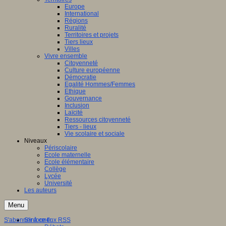
Europe
International
Régions
Ruralité
Territoires et projets
Tiers lieux
Villes
Vivre ensemble
Citoyenneté
Culture européenne
Démocratie
Egalité Hommes/Femmes
Ethique
Gouvernance
Inclusion
Laïcité
Ressources citoyenneté
Tiers - lieux
Vie scolaire et sociale
Niveaux
Périscolaire
Ecole maternelle
Ecole élémentaire
Collège
Lycée
Université
Les auteurs
Menu
S'abonner à ce flux RSS
S'informer