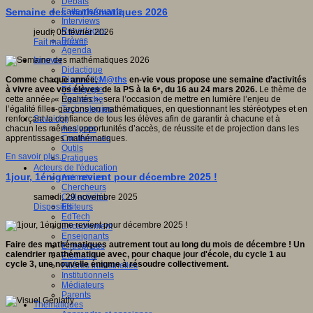
Débats
Faits marquants
Semaine des mathématiques 2026
Interviews
Reportages
jeudi, 05 février 2026
Brèves
Fait marquant
Agenda
Innover
Didactique
Dispositifs
Comme chaque année,
M@ths
en-vie vous propose une semaine d’activités
Pédagogie
à vivre avec vos élèves de la PS à la 6ᵉ, du 16 au 24 mars 2026.
Le thème de
Recherche
cette année, « Égalités », sera l’occasion de mettre en lumière l’enjeu de
Technologies
l’égalité filles-garçons en mathématiques, en questionnant les stéréotypes et en
Savoir(s)
renforçant la confiance de tous les élèves afin de garantir à chacune et à
Analyses
chacun les mêmes opportunités d’accès, de réussite et de projection dans les
Conférences
apprentissages mathématiques.
Outils
En savoir plus...
Pratiques
Acteurs de l'éducation
1jour, 1énigme revient pour décembre 2025 !
Animateurs
Chercheurs
Collectivités
samedi, 29 novembre 2025
Editeurs
Dispositifs
EdTech
Encadrement
Enseignants
Faire des mathématiques autrement tout au long du mois de décembre ! Un
Entreprises
calendrier mathématique avec, pour chaque jour d'école, du cycle 1 au
Etudiants
cycle 3, une nouvelle énigme à résoudre collectivement.
Filières industrielles
Institutionnels
Médiateurs
Parents
Thématiques