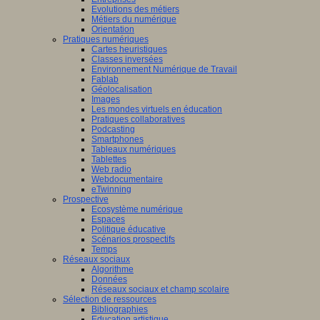
Evolutions des métiers
Métiers du numérique
Orientation
Pratiques numériques
Cartes heuristiques
Classes inversées
Environnement Numérique de Travail
Fablab
Géolocalisation
Images
Les mondes virtuels en éducation
Pratiques collaboratives
Podcasting
Smartphones
Tableaux numériques
Tablettes
Web radio
Webdocumentaire
eTwinning
Prospective
Ecosystème numérique
Espaces
Politique éducative
Scénarios prospectifs
Temps
Réseaux sociaux
Algorithme
Données
Réseaux sociaux et champ scolaire
Sélection de ressources
Bibliographies
Education artistique