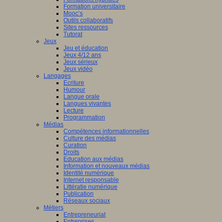
Formation universitaire
Mooc’s
Outils collaboratifs
Sites ressources
Tutorat
Jeux
Jeu et éducation
Jeux 4/12 ans
Jeux sérieux
Jeux vidéo
Langages
Ecriture
Humour
Langue orale
Langues vivantes
Lecture
Programmation
Médias
Compétences informationnelles
Culture des médias
Curation
Droits
Education aux médias
Information et nouveaux médias
Identité numérique
Internet responsable
Littératie numérique
Publication
Réseaux sociaux
Métiers
Entrepreneuriat
Entreprises