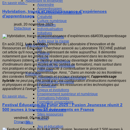
Apprendre et enseigner
En savoir plus...
Apprendre
Apprentissages
Hybridation, traces et reconnaissance d’expériences
Apprentissages collaboratifs
d'apprentissage
Créativité
Culture numérique
jeudi, 20 novembre 2025
Evaluations
Didactique
Individualisation
Initiatives
Interdisciplinarité
Outils pour la classe
En août 2021,
Luis Galindo,
Directeur du Laboratoire d’Innovation et de
Arts et Culture
Ressources en Éducation Chercheur associé au Laboratoire TECHNÉ publiait
Art
cet article qu'il nous semble intéressant de relire aujourd'hui. Il démontre
Cinéma
notamment
que les limites ne résident pas uniquement dans les technologies
Culture
numériques (obtenir un meilleur Internet ou davantage de tablettes ou
Culture et numérique
d'ordinateurs dans les écoles et les centres de formation), mais surtout dans
Dispositifs de médiation
nos pratiques et dans notre capacité à contextualiser le processus
Littérature
d'enseignement et d'apprentissage
. Ainsi, "
Dans un monde où les frontières
Formation
des contextes formels, informels et sociaux s'estompent,
l'apprentissage
Compétences professionnelles
hybride
ne peut pas être limité par une configuration d'instructions numériques
Dispositifs de formation
et physiques et devrait évoluer avec les ressources et les technologies qui
E- formation
apparaîtront à l'aveni
r "
Enjeux et évolutions
Enseignement supérieur et numérique
En savoir plus...
Formations hybrides
Formation universitaire
Festival Éducation du Futur 2025 : Fusion Jeunesse réunit 2
Mooc’s
500 jeunes à travers 18 événements en France
Outils collaboratifs
Sites ressources
vendredi, 09 mai 2025
Tutorat
Dispositifs
Jeux
Jeu et éducation