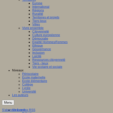
Europe
International
Régions
Ruralité
Territoires et projets
Tiers lieux
Villes
Vivre ensemble
Citoyenneté
Culture européenne
Démocratie
Egalité Hommes/Femmes
Ethique
Gouvernance
Inclusion
Laïcité
Ressources citoyenneté
Tiers - lieux
Vie scolaire et sociale
Niveaux
Périscolaire
Ecole maternelle
Ecole élémentaire
Collège
Lycée
Université
Les auteurs
Menu
S'abonner à ce flux RSS
S'informer