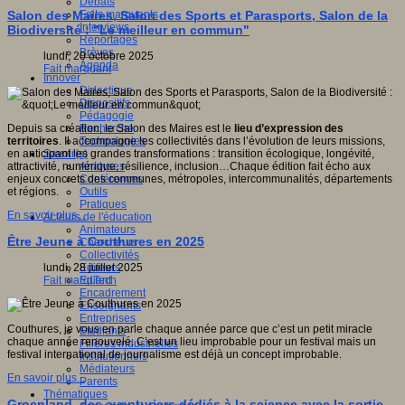
Débats
Faits marquants
Salon des Maires, Salon des Sports et Parasports, Salon de la
Interviews
Biodiversité : "Le meilleur en commun"
Reportages
Brèves
lundi, 20 octobre 2025
Agenda
Fait marquant
Innover
Didactique
Dispositifs
Pédagogie
Recherche
Depuis sa création, le Salon des Maires est le
lieu d’expression des
Technologies
territoires
. Il accompagne les collectivités dans l’évolution de leurs missions,
Savoir(s)
en anticipant les grandes transformations : transition écologique, longévité,
Analyses
attractivité, numérique, résilience, inclusion…Chaque édition fait écho aux
Conférences
enjeux concrets des communes, métropoles, intercommunalités, départements
Outils
et régions.
Pratiques
En savoir plus...
Acteurs de l'éducation
Animateurs
Être Jeune à Couthures en 2025
Chercheurs
Collectivités
Editeurs
lundi, 28 juillet 2025
EdTech
Fait marquant
Encadrement
Enseignants
Entreprises
Couthures, je vous en parle chaque année parce que c’est un petit miracle
Etudiants
chaque année renouvelé. C’est un lieu improbable pour un festival mais un
Filières industrielles
festival international de journalisme est déjà un concept improbable.
Institutionnels
Médiateurs
En savoir plus...
Parents
Thématiques
Groenland, des aventuriers dédiés à la science avec la sortie