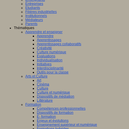
Entreprises
Etudiants
Filières industrielles
Institutionnels
Médiateurs
Parents
Thématiques
Apprendre et enseigner
Apprendre
Apprentissages
Apprentissages collaboratifs
Créativité
Culture numérique
Evaluations
Individualisation
Initiatives
Interdisciplinarité
Outils pour la classe
Arts et Culture
Art
Cinéma
Culture
Culture et numérique
Dispositifs de médiation
Littérature
Formation
Compétences professionnelles
Dispositifs de formation
E- formation
Enjeux et évolutions
Enseignement supérieur et numérique
Formations hybrides