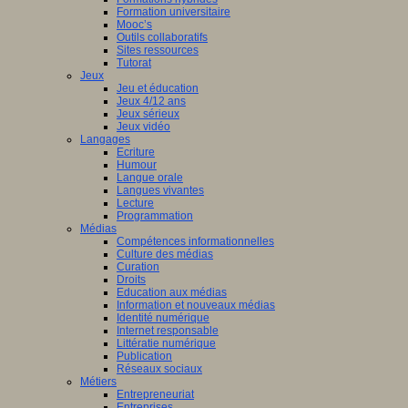
Formation universitaire
Mooc’s
Outils collaboratifs
Sites ressources
Tutorat
Jeux
Jeu et éducation
Jeux 4/12 ans
Jeux sérieux
Jeux vidéo
Langages
Ecriture
Humour
Langue orale
Langues vivantes
Lecture
Programmation
Médias
Compétences informationnelles
Culture des médias
Curation
Droits
Education aux médias
Information et nouveaux médias
Identité numérique
Internet responsable
Littératie numérique
Publication
Réseaux sociaux
Métiers
Entrepreneuriat
Entreprises