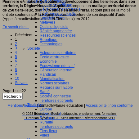
Sciences et techniques
Pionnière en matière de soutien au développement des tiers-lieux dans son
Culture scientifique
territoire, la Région Nouvelle-Aquitaine
propose un
maillage territorial dense
Développement durable
de 250 tiers-lieux
, dont
76% situés en milieu rural
, et dont plus de la moitié
Intelligence artificielle
ont été soutenus par la Région depuis l’ouverture de son dispositif d’aide
Logiciels libres
(Appel à manifestation d’intérêt Tiers-lieux) en 2012.
Métavers
Outils et logiciels
En savoir plus...
Réalité augmentée
Précédent
Ressources sciences
1
Robotique
2
Technologies
3
Société
4
Acteurs des territoires
5
Ecole et structure
6
Economie
7
Ecosystème éducatif
8
Génération internet
9
Handicap
10
Mondialisation
Suivant
Normes scolaires
Regards sur l’Ecole
Page 1 sur 22
Santé
Société connectée
Territoires et projets
Territoires
Mentions légales
| contact[@]anae.education |
Accessibilité : non conforme
Europe
International
© 2023 Educavox, Ecole, pédagogie, enseignement, formation
Régions
Creation Sylvie CECI - Sites Internet / Référencement SEO
Ruralité
Territoires et projets
Tiers lieux
Villes