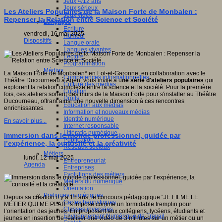
Jeux 4/12 ans
Jeux sérieux
Les Ateliers Populaires de la Maison Forte de Monbalen :
Jeux vidéo
Repenser la Relation entre Science et Société
Langages
Ecriture
vendredi, 16 mai 2025
Humour
Dispositifs
Langue orale
Langues vivantes
Lecture
Programmation
Médias
La Maison Forte de Monbalen* en Lot-et-Garonne, en collaboration avec le
Compétences informationnelles
Théâtre Ducourneau à Agen, vous invite à u
ne série d'ateliers populaires
qui
Culture des médias
explorent la relation complexe entre la science et la société. Pour la première
Curation
fois, ces ateliers sortent des murs de la Maison Forte pour s'installer au Théâtre
Droits
Ducourneau, offrant ainsi une nouvelle dimension à ces rencontres
Education aux médias
enrichissantes.
Information et nouveaux médias
Identité numérique
En savoir plus...
Internet responsable
Littératie numérique
Immersion dans le monde professionnel, guidée par
Publication
l’expérience, la curiosité et la créativité
Réseaux sociaux
Métiers
lundi, 12 mai 2025
Entrepreneuriat
Agenda
Entreprises
Evolutions des métiers
Métiers du numérique
Orientation
Pratiques numériques
Depuis sa création il y a 18 ans, le concours pédagogique “JE FILME LE
Cartes heuristiques
MÉTIER QUI ME PLAIT” s’impose comme un formidable tremplin pour
Classes inversées
l’orientation des jeunes. En proposant aux collégiens, lycéens, étudiants et
Environnement Numérique de Travail
jeunes en insertion de réaliser une vidéo de 3 minutes sur un métier ou un