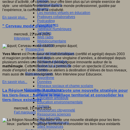
Fablab
secteur d’activité, ce concours leur offre bien plus qu’un simple exercice de
Géolocalisation
style : une véritable immersion dans le monde professionnel, guidée par
Images
l’expérience, la curiosité et la créativité.
Les mondes virtuels en éducation
Pratiques collaboratives
En savoir plus...
Podcasting
Smartphones
" Cerveau mode d'emploi "
Tableaux numériques
Tablettes
mercredi, 23 avril 2025
Web radio
Interviews
Webdocumentaire
eTwinning
Prospective
Ecosystème numérique
Yves Meret
est Professeur de mathématiques (certifié et agrégé) depuis 2003
Espaces
et magicien professionnel depuis une vingtaine d’années, a développé depuis
Politique éducative
plusieurs années une démarche pédagogique innovante autour de la
Scénarios prospectifs
mathémagie
. Cette réflexion lui a permis de créer un spectacle (
Cerveau,
Temps
mode d’emploi
) et de nombreux ateliers à destination d’élèves de tous niveaux,
Réseaux sociaux
mais aussi de leurs enseignants. Mon Interview pour Educavox.
Algorithme
Données
En savoir plus...
Réseaux sociaux et champ scolaire
Sélection de ressources
La Région Nouvelle-Aquitaine vote une nouvelle stratégie pour
Bibliographies
les tiers-lieux : parfaire le maillage territorial et consolider les
Education artistique
tiers-lieux existants
Education environnementale
Histoire
mercredi, 19 mars 2025
Ressources citoyenneté
Fait marquant
Ressources sciences
Sites éducatifs
Sites pédagogiques
Sites ressources