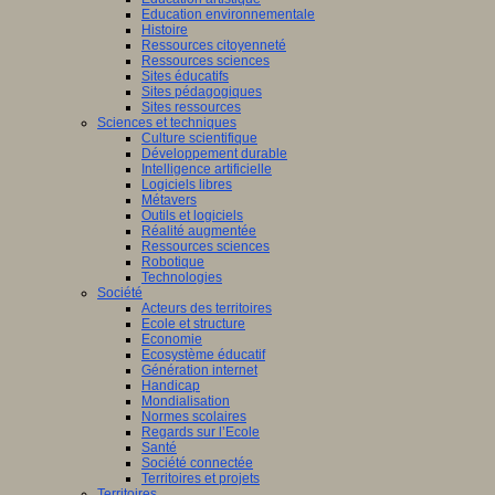
Education environnementale
Histoire
Ressources citoyenneté
Ressources sciences
Sites éducatifs
Sites pédagogiques
Sites ressources
Sciences et techniques
Culture scientifique
Développement durable
Intelligence artificielle
Logiciels libres
Métavers
Outils et logiciels
Réalité augmentée
Ressources sciences
Robotique
Technologies
Société
Acteurs des territoires
Ecole et structure
Economie
Ecosystème éducatif
Génération internet
Handicap
Mondialisation
Normes scolaires
Regards sur l’Ecole
Santé
Société connectée
Territoires et projets
Territoires