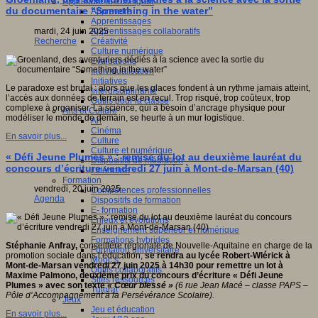
Apprendre et enseigner
du documentaire “Something in the water”
Apprendre
Apprentissages
Apprentissages collaboratifs
mardi, 24 juin 2025
Créativité
Recherche
Culture numérique
Evaluations
Individualisation
Initiatives
Le paradoxe est brutal : alors que les glaces fondent à un rythme jamais atteint,
Interdisciplinarité
l’accès aux données de terrain est en recul. Trop risqué, trop coûteux, trop
Outils pour la classe
complexe à organiser. La science, qui a besoin d’ancrage physique pour
Arts et Culture
modéliser le monde de demain, se heurte à un mur logistique.
Art
Cinéma
En savoir plus...
Culture
Culture et numérique
« Défi Jeune Plumes » : remise du lot au deuxième lauréat du
Dispositifs de médiation
concours d’écriture vendredi 27 juin à Mont-de-Marsan (40)
Littérature
Formation
vendredi, 20 juin 2025
Compétences professionnelles
Agenda
Dispositifs de formation
E- formation
Enjeux et évolutions
Enseignement supérieur et numérique
Formations hybrides
Stéphanie Anfray,
conseillère régionale de Nouvelle-Aquitaine en charge de la
Formation universitaire
promotion sociale dans l’éducation,
se rendra au lycée Robert-Wlérick à
Mooc’s
Mont-de-Marsan vendredi 27 juin 2025 à 14h30 pour remettre un lot à
Outils collaboratifs
Maxime Palmono, deuxième prix du concours d’écriture «
Défi Jeune
Sites ressources
Plumes
» avec son texte
« Cœur blessé »
(6 rue Jean Macé – classe PAPS –
Tutorat
Pôle d’Accompagnement à la Persévérance Scolaire).
Jeux
Jeu et éducation
En savoir plus...