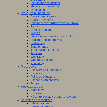
Evolutions des métiers
Métiers du numérique
Orientation
Pratiques numériques
Cartes heuristiques
Classes inversées
Environnement Numérique de Travail
Fablab
Géolocalisation
Images
Les mondes virtuels en éducation
Pratiques collaboratives
Podcasting
Smartphones
Tableaux numériques
Tablettes
Web radio
Webdocumentaire
eTwinning
Prospective
Ecosystème numérique
Espaces
Politique éducative
Scénarios prospectifs
Temps
Réseaux sociaux
Algorithme
Données
Réseaux sociaux et champ scolaire
Sélection de ressources
Bibliographies
Education artistique