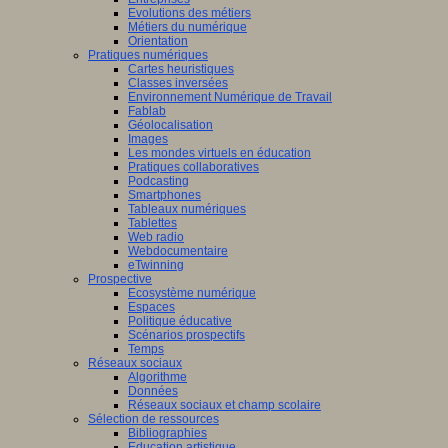
Evolutions des métiers
Métiers du numérique
Orientation
Pratiques numériques
Cartes heuristiques
Classes inversées
Environnement Numérique de Travail
Fablab
Géolocalisation
Images
Les mondes virtuels en éducation
Pratiques collaboratives
Podcasting
Smartphones
Tableaux numériques
Tablettes
Web radio
Webdocumentaire
eTwinning
Prospective
Ecosystème numérique
Espaces
Politique éducative
Scénarios prospectifs
Temps
Réseaux sociaux
Algorithme
Données
Réseaux sociaux et champ scolaire
Sélection de ressources
Bibliographies
Education artistique