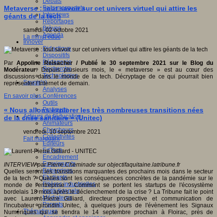
Débats
Faits marquants
Metaverse : tout savoir sur cet univers virtuel qui attire les
Interviews
géants de la tech
Reportages
Brèves
samedi, 02 octobre 2021
Agenda
La minut’éduc
Innover
Didactique
Dispositifs
Pédagogie
Par
Appoline Reisacher / Publié le 30 septembre 2021 sur le Blog du
Recherche
Modérateur
. Depuis plusieurs mois, le « metaverse » est au cœur des
Technologies
discussions dans le monde de la tech. Décryptage de ce qui pourrait bien
Savoir(s)
représenter l’Internet de demain.
Analyses
Conférences
En savoir plus...
Outils
Pratiques
« Nous allons explorer les très nombreuses transitions nées
Acteurs de l'éducation
de la crise sanitaire » (Unitec)
Animateurs
Chercheurs
vendredi, 10 septembre 2021
Collectivités
Fait marquant
Editeurs
EdTech
Encadrement
Enseignants
INTERVIEW par Pierre Cheminade sur objectifaquitaine.latribune.fr
Entreprises
Quelles seront les transitions marquantes des prochains mois dans le secteur
Etudiants
de la tech ? Quelles sont les conséquences concrètes de la pandémie sur le
Filières industrielles
monde de l'entreprise ? Comment se portent les startups de l'écosystème
Institutionnels
bordelais 18 mois après le déclenchement de la crise ? La Tribune fait le point
Médiateurs
avec Laurent-Pierre Gilliard, directeur prospective et communication de
Parents
l'incubateur girondin Unitec, à quelques jours de l'évènement les Signaux
Thématiques
Numériques qui se tiendra le 14 septembre prochain à Floirac, près de