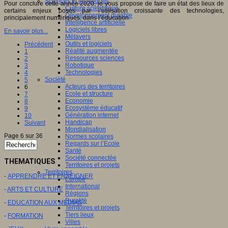
Sciences et techniques
Pour conclure cette année 2020, je vous propose de faire un état des lieux de
Culture scientifique
certains enjeux posés par l’utilisation croissante des technologies,
Développement durable
principalement numériques, dans l’éducation.
Intelligence artificielle
Logiciels libres
En savoir plus...
Métavers
Outils et logiciels
Précédent
Réalité augmentée
1
Ressources sciences
2
Robotique
3
Technologies
4
Société
5
Acteurs des territoires
6
Ecole et structure
7
Economie
8
Ecosystème éducatif
9
Génération internet
10
Handicap
Suivant
Mondialisation
Page 6 sur 36
Normes scolaires
Regards sur l’Ecole
Santé
Société connectée
THEMATIQUES
Territoires et projets
Territoires
-
APPRENDRE ET ENSEIGNER
Europe
International
-
ARTS ET CULTURE
Régions
Ruralité
-
EDUCATION AUX MEDIAS
Territoires et projets
Tiers lieux
-
FORMATION
Villes