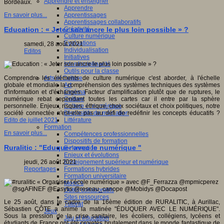
Apprendre et enseigner
Bordeaux.
Apprendre
Apprentissages
En savoir plus...
Apprentissages collaboratifs
Créativité
Education : « Jeter son ancre le plus loin possible » ?
Culture numérique
Evaluations
samedi, 28 août 2021
Individualisation
Editos
Initiatives
Interdisciplinarité
Outils pour la classe
Arts et Culture
Comprendre les éléments de culture numérique c'est aborder, à l'échelle
Art
globale et mondiale la compréhension des systèmes techniques des systèmes
Cinéma
d'information et d'échanges. Facteur d'amplification plutôt que de ruptures, le
Culture
numérique rebat cependant toutes les cartes car il entre par la sphère
Culture et numérique
personnelle. Enjeux, risques, éthique, choix sociétaux et choix politiques, notre
Dispositifs de médiation
société connectée n'est-elle pas au défi de redéfinir les concepts éducatifs ?
Littérature
Edito de juillet 2021
Formation
En savoir plus...
Compétences professionnelles
Dispositifs de formation
Ruralitic : "Eduquer avec le numérique "
E- formation
Enjeux et évolutions
Enseignement supérieur et numérique
jeudi, 26 août 2021
Formations hybrides
Reportages
Formation universitaire
Mooc’s
Outils collaboratifs
Sites ressources
Le 25 août, dans le cadre de la 16ème édition de RURALITIC, à Aurillac,
Tutorat
Sébastien CÔTE a animé la matinée "ÉDUQUER AVEC LE NUMÉRIQUE".
Jeux
Sous la pression de la crise sanitaire, les écoliers, collégiens, lycéens et
Jeu et éducation
étudiants de France ont été projetés brutalement dans le monde fantastique de