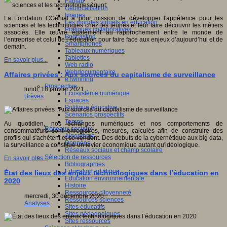
Fablab
Géolocalisation
Images
La Fondation CGénial a pour mission de développer l'appétence pour les
Les mondes virtuels en éducation
sciences et les technologies chez les jeunes et leur faire découvrir les métiers
Pratiques collaboratives
associés. Elle œuvre également au rapprochement entre le monde de
Podcasting
l’entreprise et celui de l’éducation pour faire face aux enjeux d’aujourd’hui et de
Smartphones
demain.
Tableaux numériques
Tablettes
En savoir plus...
Web radio
Webdocumentaire
Affaires privées : Aux sources du capitalisme de surveillance
eTwinning
Prospective
lundi, 18 janvier 2021
Ecosystème numérique
Brèves
Espaces
Politique éducative
Scénarios prospectifs
Temps
Au quotidien, nos échanges numériques et nos comportements de
Réseaux sociaux
consommateurs sont enregistrés, mesurés, calculés afin de construire des
Algorithme
profils qui s'achètent et se vendent. Des débuts de la cybernétique aux big data,
Données
la surveillance a constitué un levier économique autant qu'idéologique.
Réseaux sociaux et champ scolaire
Sélection de ressources
En savoir plus...
Bibliographies
Education artistique
État des lieux des enjeux technologiques dans l’éducation en
Education environnementale
2020
Histoire
Ressources citoyenneté
mercredi, 30 décembre 2020
Ressources sciences
Analyses
Sites éducatifs
Sites pédagogiques
Sites ressources