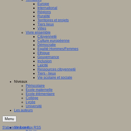
Europe
International
Régions
Ruralité
Territoires et projets
Tiers lieux
Villes
Vivre ensemble
Citoyenneté
Culture européenne
Démocratie
Egalité Hommes/Femmes
Ethique
Gouvernance
Inclusion
Laïcité
Ressources citoyenneté
Tiers - lieux
Vie scolaire et sociale
Niveaux
Périscolaire
Ecole maternelle
Ecole élémentaire
Collège
Lycée
Université
Les auteurs
Menu
S'abonner à ce flux RSS
S'informer