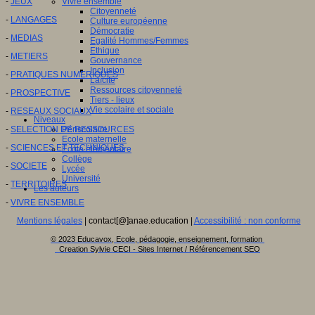
-
JEUX
Vivre ensemble
Citoyenneté
-
LANGAGES
Culture européenne
Démocratie
-
MEDIAS
Egalité Hommes/Femmes
Ethique
-
METIERS
Gouvernance
Inclusion
-
PRATIQUES NUMERIQUES
Laïcité
Ressources citoyenneté
-
PROSPECTIVE
Tiers - lieux
Vie scolaire et sociale
-
RESEAUX SOCIAUX
Niveaux
-
SELECTION DE RESSOURCES
Périscolaire
Ecole maternelle
-
SCIENCES ET TECHNIQUES
Ecole élémentaire
Collège
-
SOCIETE
Lycée
Université
-
TERRITOIRES
Les auteurs
-
VIVRE ENSEMBLE
Mentions légales
| contact[@]anae.education |
Accessibilité : non conforme
© 2023 Educavox, Ecole, pédagogie, enseignement, formation
Creation Sylvie CECI - Sites Internet / Référencement SEO