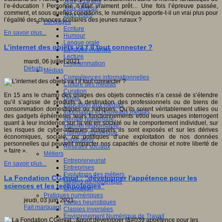
Jeux 4/12 ans
l’e-éducation ! Personne n’était vraiment prêt… Une fois l’épreuve passée,
Jeux sérieux
comment, et sous quelles conditions, le numérique apporte-t-il un vrai plus pour
Jeux vidéo
l’égalité des chances scolaires des jeunes ruraux ?
Langages
Ecriture
En savoir plus...
Humour
Langue orale
L’internet des objets va t il tout connecter ?
Langues vivantes
Lecture
mardi, 06 juillet 2021
Programmation
Débats
Médias
Compétences informationnelles
Culture des médias
Curation
En 15 ans le champ des usages des objets connectés n’a cessé de s’étendre
Droits
qu’il s’agisse de produits à destination des professionnels ou de biens de
Education aux médias
consommation domestiques ou ludiques. Qu’ils soient véritablement utiles ou
Information et nouveaux médias
des gadgets éphémères leurs fonctionnements et/ou leurs usages interrogent
Identité numérique
quant à leur incidence sur la vie en société ou le comportement individuel, sur
Internet responsable
les risques de cyber-attaques auxquels ils sont exposés et sur les dérives
Littératie numérique
économiques, sociale, ou politiques d’une exploitation de nos données
Publication
personnelles qui peuvent impacter nos capacités de choisir et notre liberté de
Réseaux sociaux
« faire ».
Métiers
Entrepreneuriat
En savoir plus...
Entreprises
Evolutions des métiers
La Fondation CGénial : "développer l'appétence pour les
Métiers du numérique
sciences et les technologies"
Orientation
Pratiques numériques
jeudi, 03 juin 2021
Cartes heuristiques
Fait marquant
Classes inversées
Environnement Numérique de Travail