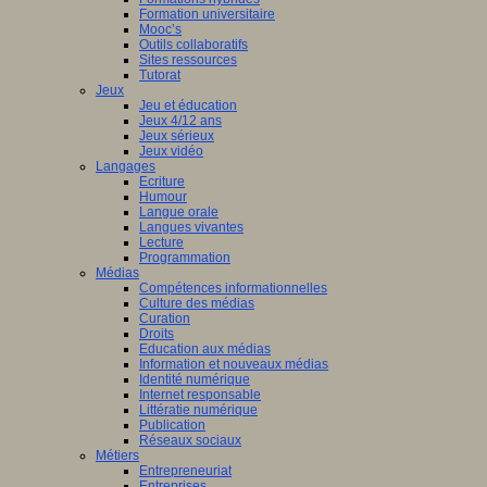
Formation universitaire
Mooc’s
Outils collaboratifs
Sites ressources
Tutorat
Jeux
Jeu et éducation
Jeux 4/12 ans
Jeux sérieux
Jeux vidéo
Langages
Ecriture
Humour
Langue orale
Langues vivantes
Lecture
Programmation
Médias
Compétences informationnelles
Culture des médias
Curation
Droits
Education aux médias
Information et nouveaux médias
Identité numérique
Internet responsable
Littératie numérique
Publication
Réseaux sociaux
Métiers
Entrepreneuriat
Entreprises