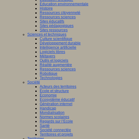
Education environnementale
Histoire
Ressources citoyenneté
Ressources sciences
Sites éducatifs
Sites pédagogiques
Sites ressources
Sciences et techniques
Culture scientifique
Développement durable
Intelligence artificielle
Logiciels libres
Métavers
Outils et logiciels
Réalité augmentée
Ressources sciences
Robotique
Technologies
Société
Acteurs des territoires
Ecole et structure
Economie
Ecosystème éducatif
Génération internet
Handicap
Mondialisation
Normes scolaires
Regards sur l’Ecole
Santé
Société connectée
Territoires et projets
Territoires