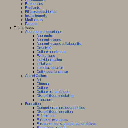
Entreprises
Etudiants
Filières industrielles
Institutionnels
Médiateurs
Parents
Thématiques
Apprendre et enseigner
Apprendre
Apprentissages
Apprentissages collaboratifs
Créativité
Culture numérique
Evaluations
Individualisation
Initiatives
Interdisciplinarité
Outils pour la classe
Arts et Culture
Art
Cinéma
Culture
Culture et numérique
Dispositifs de médiation
Littérature
Formation
Compétences professionnelles
Dispositifs de formation
E- formation
Enjeux et évolutions
Enseignement supérieur et numérique
Formations hybrides