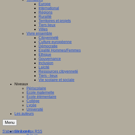
Europe
International
Régions
Ruralité
Territoires et projets
Tiers lieux
Villes
Vivre ensemble
Citoyenneté
Culture européenne
Démocratie
Egalité Hommes/Femmes
Ethique
Gouvernance
Inclusion
Laïcité
Ressources citoyenneté
Tiers - lieux
Vie scolaire et sociale
Niveaux
Périscolaire
Ecole maternelle
Ecole élémentaire
Collège
Lycée
Université
Les auteurs
Menu
S'abonner à ce flux RSS
S'informer