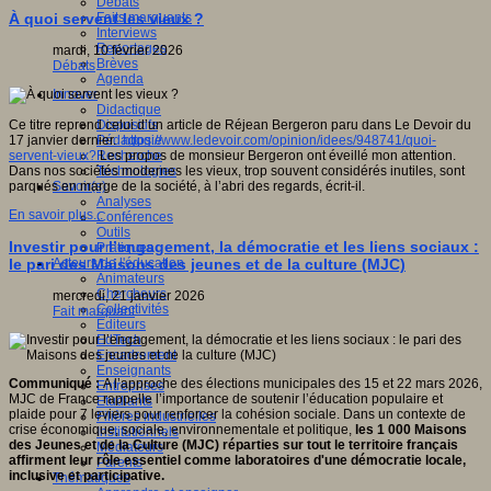
Débats
Faits marquants
À quoi servent les vieux ?
Interviews
Reportages
mardi, 10 février 2026
Brèves
Débats
Agenda
Innover
Didactique
Dispositifs
Ce titre reprend celui d’un article de Réjean Bergeron paru dans Le Devoir du
Pédagogie
17 janvier dernier.
https://www.ledevoir.com/opinion/idees/948741/quoi-
Recherche
servent-vieux?
Les propos de monsieur Bergeron ont éveillé mon attention.
Technologies
Dans nos sociétés modernes les vieux, trop souvent considérés inutiles, sont
Savoir(s)
parqués en marge de la société, à l’abri des regards, écrit-il.
Analyses
En savoir plus...
Conférences
Outils
Investir pour l’engagement, la démocratie et les liens sociaux :
Pratiques
Acteurs de l'éducation
le pari des Maisons des jeunes et de la culture (MJC)
Animateurs
Chercheurs
mercredi, 21 janvier 2026
Collectivités
Fait marquant
Editeurs
EdTech
Encadrement
Enseignants
Communiqué :
A l’approche des élections municipales des 15 et 22 mars 2026,
Entreprises
MJC de France rappelle l’importance de soutenir l’éducation populaire et
Etudiants
plaide pour 7 leviers pour renforcer la cohésion sociale. Dans un contexte de
Filières industrielles
crise économique, sociale, environnementale et politique,
les 1 000 Maisons
Institutionnels
des
Jeunes et de la Culture (MJC) réparties sur tout le territoire français
Médiateurs
affirment leur rôle essentiel comme
laboratoires d'une démocratie locale,
Parents
inclusive et participative.
Thématiques