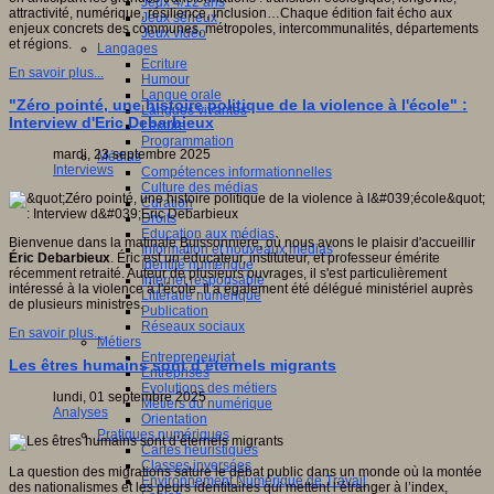
Jeux 4/12 ans
attractivité, numérique, résilience, inclusion…Chaque édition fait écho aux
Jeux sérieux
enjeux concrets des communes, métropoles, intercommunalités, départements
Jeux vidéo
et régions.
Langages
Ecriture
En savoir plus...
Humour
Langue orale
"Zéro pointé, une histoire politique de la violence à l'école" :
Langues vivantes
Interview d'Eric Debarbieux
Lecture
Programmation
mardi, 23 septembre 2025
Médias
Interviews
Compétences informationnelles
Culture des médias
Curation
Droits
Education aux médias
Bienvenue dans la matinale Buissonnière, où nous avons le plaisir d'accueillir
Information et nouveaux médias
Éric Debarbieux
. Éric est un éducateur, instituteur, et professeur émérite
Identité numérique
récemment retraité. Auteur de plusieurs ouvrages, il s'est particulièrement
Internet responsable
intéressé à la violence à l'école. Il a également été délégué ministériel auprès
Littératie numérique
de plusieurs ministres.
Publication
Réseaux sociaux
En savoir plus...
Métiers
Entrepreneuriat
Les êtres humains sont d’éternels migrants
Entreprises
Evolutions des métiers
lundi, 01 septembre 2025
Métiers du numérique
Analyses
Orientation
Pratiques numériques
Cartes heuristiques
Classes inversées
La question des migrations sature le débat public dans un monde où la montée
Environnement Numérique de Travail
des nationalismes et les peurs identitaires qui mettent l’étranger à l’index,