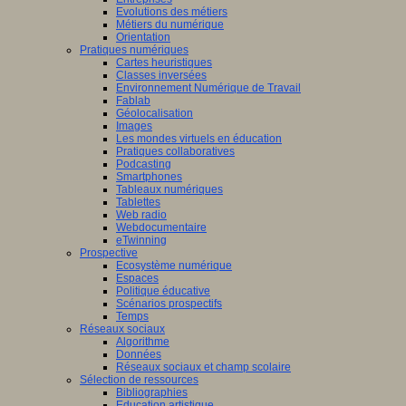
Evolutions des métiers
Métiers du numérique
Orientation
Pratiques numériques
Cartes heuristiques
Classes inversées
Environnement Numérique de Travail
Fablab
Géolocalisation
Images
Les mondes virtuels en éducation
Pratiques collaboratives
Podcasting
Smartphones
Tableaux numériques
Tablettes
Web radio
Webdocumentaire
eTwinning
Prospective
Ecosystème numérique
Espaces
Politique éducative
Scénarios prospectifs
Temps
Réseaux sociaux
Algorithme
Données
Réseaux sociaux et champ scolaire
Sélection de ressources
Bibliographies
Education artistique