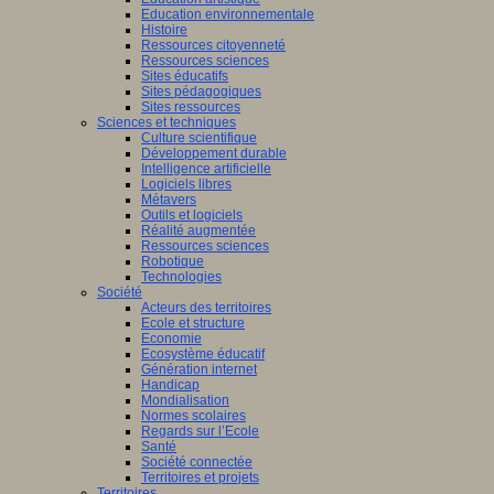
Education environnementale
Histoire
Ressources citoyenneté
Ressources sciences
Sites éducatifs
Sites pédagogiques
Sites ressources
Sciences et techniques
Culture scientifique
Développement durable
Intelligence artificielle
Logiciels libres
Métavers
Outils et logiciels
Réalité augmentée
Ressources sciences
Robotique
Technologies
Société
Acteurs des territoires
Ecole et structure
Economie
Ecosystème éducatif
Génération internet
Handicap
Mondialisation
Normes scolaires
Regards sur l’Ecole
Santé
Société connectée
Territoires et projets
Territoires