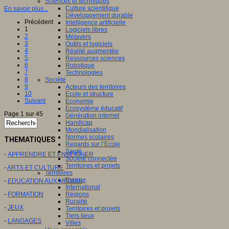
Sciences et techniques
Culture scientifique
En savoir plus...
Développement durable
Précédent
Intelligence artificielle
1
Logiciels libres
2
Métavers
3
Outils et logiciels
4
Réalité augmentée
5
Ressources sciences
6
Robotique
7
Technologies
8
Société
9
Acteurs des territoires
10
Ecole et structure
Suivant
Economie
Ecosystème éducatif
Page 1 sur 45
Génération internet
Handicap
Mondialisation
Normes scolaires
THEMATIQUES
Regards sur l’Ecole
Santé
-
APPRENDRE ET ENSEIGNER
Société connectée
Territoires et projets
-
ARTS ET CULTURE
Territoires
Europe
-
EDUCATION AUX MEDIAS
International
-
FORMATION
Régions
Ruralité
-
JEUX
Territoires et projets
Tiers lieux
-
LANGAGES
Villes