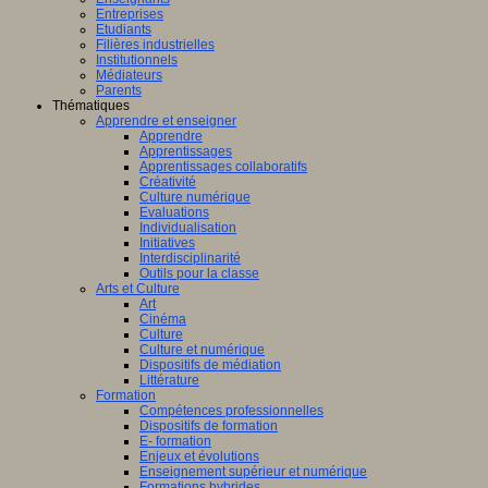
Entreprises
Etudiants
Filières industrielles
Institutionnels
Médiateurs
Parents
Thématiques
Apprendre et enseigner
Apprendre
Apprentissages
Apprentissages collaboratifs
Créativité
Culture numérique
Evaluations
Individualisation
Initiatives
Interdisciplinarité
Outils pour la classe
Arts et Culture
Art
Cinéma
Culture
Culture et numérique
Dispositifs de médiation
Littérature
Formation
Compétences professionnelles
Dispositifs de formation
E- formation
Enjeux et évolutions
Enseignement supérieur et numérique
Formations hybrides