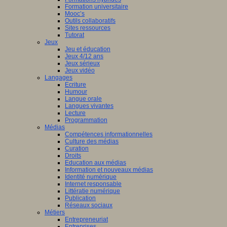
Formation universitaire
Mooc’s
Outils collaboratifs
Sites ressources
Tutorat
Jeux
Jeu et éducation
Jeux 4/12 ans
Jeux sérieux
Jeux vidéo
Langages
Ecriture
Humour
Langue orale
Langues vivantes
Lecture
Programmation
Médias
Compétences informationnelles
Culture des médias
Curation
Droits
Education aux médias
Information et nouveaux médias
Identité numérique
Internet responsable
Littératie numérique
Publication
Réseaux sociaux
Métiers
Entrepreneuriat
Entreprises