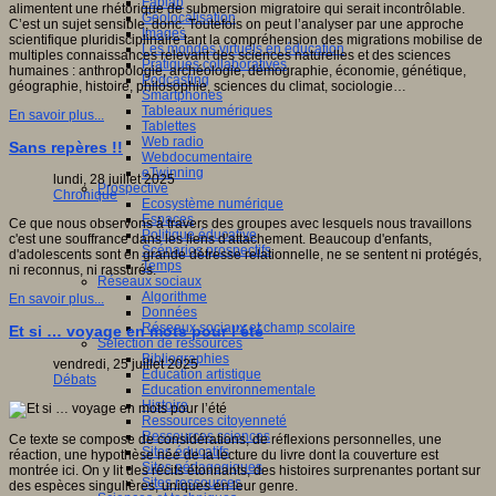
Fablab
alimentent une rhétorique de submersion migratoire qui serait incontrôlable.
Géolocalisation
C’est un sujet sensible, donc. Toutefois on peut l’analyser par une approche
Images
scientifique pluridisciplinaire tant la compréhension des migrations mobilise de
Les mondes virtuels en éducation
multiples connaissances relevant des sciences naturelles et des sciences
Pratiques collaboratives
humaines : anthropologie, archéologie, démographie, économie, génétique,
Podcasting
géographie, histoire, philosophie, sciences du climat, sociologie…
Smartphones
Tableaux numériques
En savoir plus...
Tablettes
Web radio
Sans repères !!
Webdocumentaire
eTwinning
lundi, 28 juillet 2025
Prospective
Chronique
Ecosystème numérique
Espaces
Ce que nous observons à travers des groupes avec lesquels nous travaillons
Politique éducative
c'est une souffrance dans les liens d'attachement. Beaucoup d'enfants,
Scénarios prospectifs
d'adolescents sont en grande détresse relationnelle, ne se sentent ni protégés,
Temps
ni reconnus, ni rassurés.
Réseaux sociaux
Algorithme
En savoir plus...
Données
Réseaux sociaux et champ scolaire
Et si … voyage en mots pour l’été
Sélection de ressources
Bibliographies
vendredi, 25 juillet 2025
Education artistique
Débats
Education environnementale
Histoire
Ressources citoyenneté
Ressources sciences
Ce texte se compose de considérations, de réflexions personnelles, une
Sites éducatifs
réaction, une hypothèse née de la lecture du livre dont la couverture est
Sites pédagogiques
montrée ici. On y lit des récits étonnants, des histoires surprenantes portant sur
Sites ressources
des espèces singulières, uniques en leur genre.