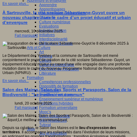
Apprendre et enseigner
En savoir plus...
Apprendre
Apprentissages
À Sartrouville, la cité scolaire Sébastienne-Guyot ouvre un
Apprentissages collaboratifs
nouveau chapitre dans le cadre d’un projet éducatif et urbain
Créativité
Culture numérique
d’envergure
Evaluations
Individualisation
mercredi, 10 décembre 2025
Initiatives
Fait marquant
Interdisciplinarité
Outils pour la classe
Arts et Culture
Art
Le Département des Yvelines et la commune de Sartrouville ont mené
Cinéma
conjointement le projet de création de la cité scolaire Sébastienne- Guyot, un
Culture
équipement éducatif majeur au cœur d’une ville engagée dans une profonde
Culture et numérique
mutation dans le cadre du Nouveau Programme National de Renouvellement
Dispositifs de médiation
Urbain (NPNRU).
Littérature
Formation
En savoir plus...
Compétences professionnelles
Dispositifs de formation
Salon des Maires, Salon des Sports et Parasports, Salon de la
E- formation
Biodiversité : "Le meilleur en commun"
Enjeux et évolutions
Enseignement supérieur et numérique
Formations hybrides
lundi, 20 octobre 2025
Formation universitaire
Fait marquant
Mooc’s
Outils collaboratifs
Sites ressources
Tutorat
Depuis sa création, le Salon des Maires est le
lieu d’expression des
Jeux
territoires
. Il accompagne les collectivités dans l’évolution de leurs missions,
Jeu et éducation
en anticipant les grandes transformations : transition écologique, longévité,