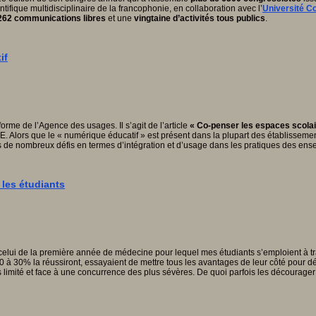
tifique multidisciplinaire de la francophonie, en collaboration avec l’
Université C
262 communications libres
et une
vingtaine d’activités tous publics
.
if
eforme de l’Agence des usages. Il s’agit de l’article
« Co-penser les espaces scolai
. Alors que le « numérique éducatif » est présent dans la plupart des établisseme
s de nombreux défis en termes d’intégration et d’usage dans les pratiques des ens
 les étudiants
elui de la première année de médecine pour lequel mes étudiants s’emploient à trav
0 à 30% la réussiront, essayaient de mettre tous les avantages de leur côté pour dé
limité et face à une concurrence des plus sévères. De quoi parfois les décourager 