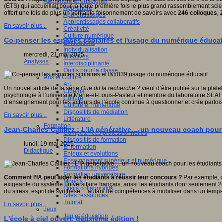
Apprendre et enseigner
(ÉTS) qui accueillait pour la toute première fois le plus grand rassemblement scien
Apprendre
offert une fois de plus un véritable foisonnement de savoirs avec
246 colloques
,
Apprentissages
Apprentissages collaboratifs
En savoir plus...
Créativité
Culture numérique
Co-penser les espaces scolaires et l'usage du numérique éducat
Evaluations
Individualisation
mercredi, 21 mai 2025
Initiatives
Analyses
Interdisciplinarité
Outils pour la classe
Arts et Culture
Art
Un nouvel article de la série
Que dit la recherche ?
vient d’être publié sur la plat
Cinéma
psychologie à l’université Marie-et-Louis-Pasteur et membre du laboratoire SEAFE
Culture
d’enseignement pour les acteurs de l’école continue à questionner et crée parfoi
Culture et numérique
Dispositifs de médiation
En savoir plus...
Littérature
Formation
Jean-Charles Cailliez : L’IA générative… un nouveau coach pour
Compétences professionnelles
Dispositifs de formation
lundi, 19 mai 2025
E- formation
Didactique
Enjeux et évolutions
Enseignement supérieur et numérique
Formations hybrides
Formation universitaire
Comment l’IA peut aider les étudiants à réussir leur concours ?
Par exemple, c
Mooc’s
exigeante du système universitaire français, aussi les étudiants dont seulement 2
Outils collaboratifs
du stress, esprit de synthèse… autant de compétences à mobiliser dans un temps 
Sites ressources
Tutorat
En savoir plus...
Jeux
Jeu et éducation
L'école à ciel ouvert, deuxième édition !