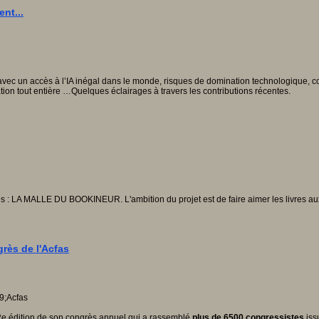
nt...
e avec un accès à l’IA inégal dans le monde, risques de domination technologique, 
tion tout entière …Quelques éclairages à travers les contributions récentes.
es : LA MALLE DU BOOKINEUR. L'ambition du projet est de faire aimer les livres au
grès de l'Acfas
 92e édition de son congrès annuel qui a rassemblé
plus de 6500 congressistes
iss