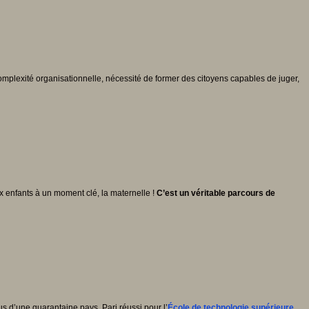
complexité organisationnelle, nécessité de former des citoyens capables de juger,
x enfants à un moment clé, la maternelle !
C’est un véritable parcours de
us d’une quarantaine pays. Pari réussi pour l’
École de technologie supérieure