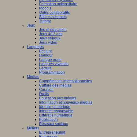
Formation universitaire
Mooc’s
Outils collaboratifs
Sites ressources
Tutorat
Jeux
Jeu et éducation
Jeux 4/12 ans
Jeux sérieux
Jeux vidéo
Langages
Ecriture
Humour
Langue orale
Langues vivantes
Lecture
Programmation
Médias
Compétences informationnelles
Culture des médias
Curation
Droits
Education aux médias
Information et nouveaux médias
Identité numérique
Internet responsable
Littératie numérique
Publication
Réseaux sociaux
Métiers
Entrepreneuriat
Entreprises