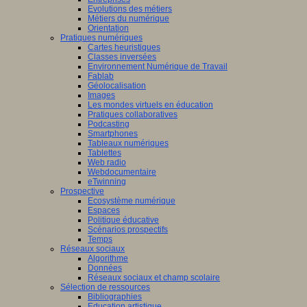
Evolutions des métiers
Métiers du numérique
Orientation
Pratiques numériques
Cartes heuristiques
Classes inversées
Environnement Numérique de Travail
Fablab
Géolocalisation
Images
Les mondes virtuels en éducation
Pratiques collaboratives
Podcasting
Smartphones
Tableaux numériques
Tablettes
Web radio
Webdocumentaire
eTwinning
Prospective
Ecosystème numérique
Espaces
Politique éducative
Scénarios prospectifs
Temps
Réseaux sociaux
Algorithme
Données
Réseaux sociaux et champ scolaire
Sélection de ressources
Bibliographies
Education artistique