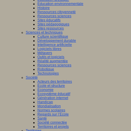
Education environnementale
Histoire
Ressources citoyenneté
Ressources sciences
Sites éducatifs
Sites pédagogiques
Sites ressources
Sciences et techniques
Culture scientifique
Développement durable
Intelligence artificielle
Logiciels libres
Métavers
Outils et logiciels
Réalité augmentée
Ressources sciences
Robotique
Technologies
Société
Acteurs des territoires
Ecole et structure
Economie
Ecosystème éducatif
Génération internet
Handicap
Mondialisation
Normes scolaires
Regards sur l’Ecole
Santé
Société connectée
Territoires et projets
Territoires