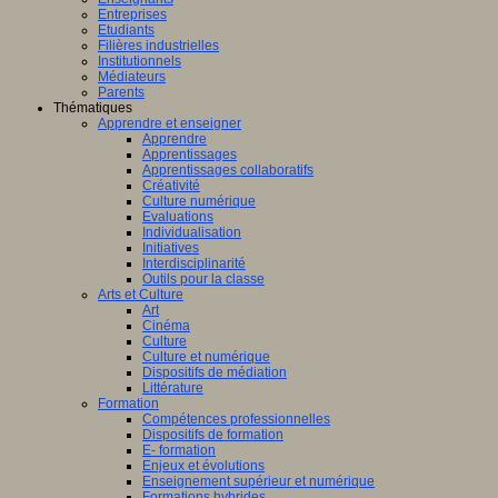
Entreprises
Etudiants
Filières industrielles
Institutionnels
Médiateurs
Parents
Thématiques
Apprendre et enseigner
Apprendre
Apprentissages
Apprentissages collaboratifs
Créativité
Culture numérique
Evaluations
Individualisation
Initiatives
Interdisciplinarité
Outils pour la classe
Arts et Culture
Art
Cinéma
Culture
Culture et numérique
Dispositifs de médiation
Littérature
Formation
Compétences professionnelles
Dispositifs de formation
E- formation
Enjeux et évolutions
Enseignement supérieur et numérique
Formations hybrides