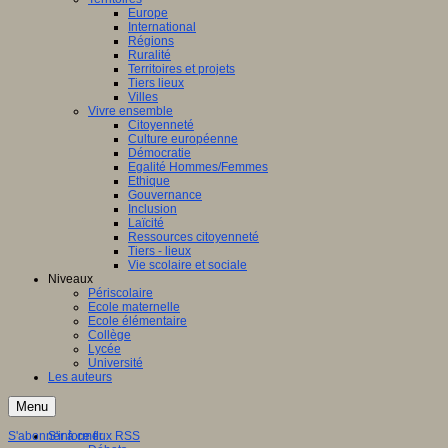
Europe
International
Régions
Ruralité
Territoires et projets
Tiers lieux
Villes
Vivre ensemble
Citoyenneté
Culture européenne
Démocratie
Egalité Hommes/Femmes
Ethique
Gouvernance
Inclusion
Laïcité
Ressources citoyenneté
Tiers - lieux
Vie scolaire et sociale
Niveaux
Périscolaire
Ecole maternelle
Ecole élémentaire
Collège
Lycée
Université
Les auteurs
Menu
S'abonner à ce flux RSS
S'informer