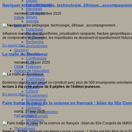
Débats
Faits marquants
Naviguer entre pédagogie, technologie, éthique...accompagneme
Interviews
Reportages
mercredi, 10 septembre 2025
Brèves
Editos
Agenda
Innover
Didactique
Dispositifs
Influence invisible des algorithmes, privatisation rampante, fracture géopolitiqu
Pédagogie
de comprendre et d'inventer, les inquiétudes se dessinent et questionnent l'éduca
Recherche
En savoir plus...
Technologies
Savoir(s)
La malle du Bookineur
Analyses
Conférences
Outils
mercredi, 18 juin 2025
Pratiques
Outils
Acteurs de l'éducation
Animateurs
Chercheurs
Bookinou dévoile son projet co-construit avec plus de 500 enseignants volontair
Collectivités
lecture à été créé autour de 8 pépites de l'édition jeunesse.
Editeurs
EdTech
En savoir plus...
Encadrement
Enseignants
Faire battre le cœur de la science en français : bilan du 92e Con
Entreprises
Etudiants
mardi, 27 mai 2025
Filières industrielles
Fait marquant
Institutionnels
Médiateurs
Parents
Thématiques
Source : Acfas
, proposé par Ninon Louise Lepage : L’Acfas est très fière de la