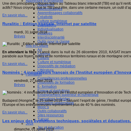
Apprendre et enseigner
Une des principales critiques faites au Tableau blanc interactif (TBI) est qu’il r
Apprendre
actifs? Nous croyons que le TBI peut être, dans une certaine mesure, un outil d’ap
Apprentissages
Apprentissages collaboratifs
En savoir plus...
Créativité
Culture numérique
Ruralitic : Edition spatiale, lnternet par satellite
Evaluations
Individualisation
mardi, 31 juillet 2018
Initiatives
Brèves
Interdisciplinarité
Outils pour la classe
Arts et Culture
Art
En attendant la fibre :
Lancé dans la nuit du 26 décembre 2010, KASAT incarnait 
Cinéma
parabole aux foyers isolés et de nombreux territoires ruraux et de montagne ont v
Culture
Culture et numérique
En savoir plus...
Dispositifs de médiation
Littérature
Nominés : 4 innovateurs français de l’Institut européen d’Innova
Formation
Compétences professionnelles
vendredi, 27 juillet 2018
Dispositifs de formation
Brèves
E- formation
Enjeux et évolutions
Enseignement supérieur et numérique
Formations hybrides
Budapest (Hongrie), le 25 juillet 2018 – Saluant l’esprit de génie, l’Institut eu
Formation universitaire
l'Europe et les entrepreneuses représentent plus de 40 % des nominés.
Mooc’s
Outils collaboratifs
En savoir plus...
Sites ressources
Tutorat
Les enjeux des évolutions techniques, sociétales et éducatives.
Jeux
Jeu et éducation
dimanche, 01 juillet 2018