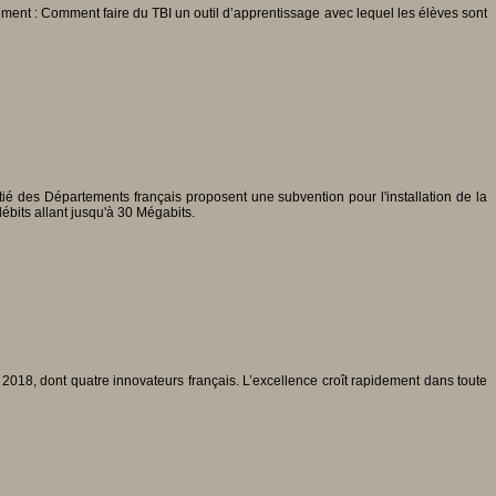
llement : Comment faire du TBI un outil d’apprentissage avec lequel les élèves sont
ié des Départements français proposent une subvention pour l'installation de la
ébits allant jusqu'à 30 Mégabits.
T 2018, dont quatre innovateurs français. L’excellence croît rapidement dans toute