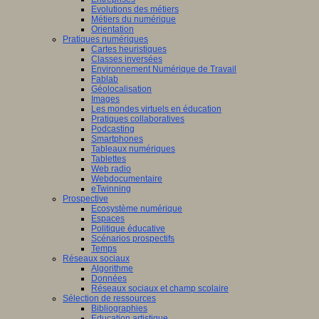
Evolutions des métiers
Métiers du numérique
Orientation
Pratiques numériques
Cartes heuristiques
Classes inversées
Environnement Numérique de Travail
Fablab
Géolocalisation
Images
Les mondes virtuels en éducation
Pratiques collaboratives
Podcasting
Smartphones
Tableaux numériques
Tablettes
Web radio
Webdocumentaire
eTwinning
Prospective
Ecosystème numérique
Espaces
Politique éducative
Scénarios prospectifs
Temps
Réseaux sociaux
Algorithme
Données
Réseaux sociaux et champ scolaire
Sélection de ressources
Bibliographies
Education artistique