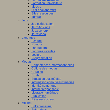
Formation universitaire
Mooc’s
Outils collaboratifs
Sites ressources
Tutorat
Jeux
Jeu et éducation
Jeux 4/12 ans
Jeux sérieux
Jeux vidéo
Langages
Ecriture
Humour
Langue orale
Langues vivantes
Lecture
Programmation
Médias
Compétences informationnelles
Culture des médias
Curation
Droits
Education aux médias
Information et nouveaux médias
Identité numérique
Internet responsable
Littératie numérique
Publication
Réseaux sociaux
Métiers
Entrepreneuriat
Entreprises