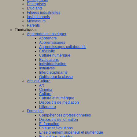
Entreprises
Etudiants
Filières industrielles
Institutionnels
Médiateurs
Parents
Thématiques
Apprendre et enseigner
Apprendre
Apprentissages
Apprentissages collaboratifs
Créativité
Culture numérique
Evaluations
Individualisation
Initiatives
Interdisciplinarité
Outils pour la classe
Arts et Culture
Art
Cinéma
Culture
Culture et numérique
Dispositifs de médiation
Littérature
Formation
Compétences professionnelles
Dispositifs de formation
E- formation
Enjeux et évolutions
Enseignement supérieur et numérique
Formations hybrides