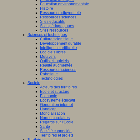
Education environnementale
Histoire
Ressources citoyenneté
Ressources sciences
Sites éducatifs
Sites pédagogiques
Sites ressources
Sciences et techniques
Culture scientifique
Développement durable
Intelligence artificielle
Logiciels libres
Métavers
Outils et logiciels
Réalité augmentée
Ressources sciences
Robotique
Technologies
Société
Acteurs des territoires
Ecole et structure
Economie
Ecosystème éducatif
Génération internet
Handicap
Mondialisation
Normes scolaires
Regards sur l’Ecole
Santé
Société connectée
Territoires et projets
Territoires