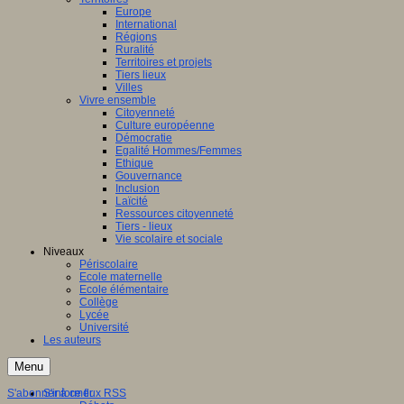
Europe
International
Régions
Ruralité
Territoires et projets
Tiers lieux
Villes
Vivre ensemble
Citoyenneté
Culture européenne
Démocratie
Egalité Hommes/Femmes
Ethique
Gouvernance
Inclusion
Laïcité
Ressources citoyenneté
Tiers - lieux
Vie scolaire et sociale
Niveaux
Périscolaire
Ecole maternelle
Ecole élémentaire
Collège
Lycée
Université
Les auteurs
Menu
S'abonner à ce flux RSS
S'informer