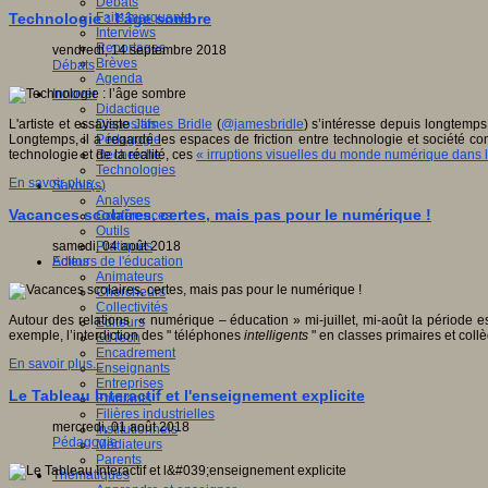
Débats
Faits marquants
Technologie : l’âge sombre
Interviews
Reportages
vendredi, 14 septembre 2018
Brèves
Débats
Agenda
Innover
Didactique
Dispositifs
L'artiste et essayiste
James Bridle
(
@jamesbridle
) s’intéresse depuis longtemp
Pédagogie
Longtemps, il a regardé les espaces de friction entre technologie et société co
Recherche
technologie et de la réalité, ces
« irruptions visuelles du monde numérique dans
Technologies
En savoir plus...
Savoir(s)
Analyses
Vacances scolaires, certes, mais pas pour le numérique !
Conférences
Outils
Pratiques
samedi, 04 août 2018
Acteurs de l'éducation
Editos
Animateurs
Chercheurs
Collectivités
Autour des relations « numérique – éducation » mi-juillet, mi-août la période e
Editeurs
exemple, l’interdiction des " téléphones
intelligents
" en classes primaires et col
EdTech
Encadrement
En savoir plus...
Enseignants
Entreprises
Le Tableau Interactif et l'enseignement explicite
Etudiants
Filières industrielles
mercredi, 01 août 2018
Institutionnels
Pédagogie
Médiateurs
Parents
Thématiques