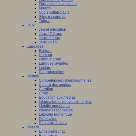
Formation universitaire
Mooc’s
Outils collaboratifs
Sites ressources
Tutorat
Jeux
Jeu et éducation
Jeux 4/12 ans
Jeux sérieux
Jeux vidéo
Langages
Ecriture
Humour
Langue orale
Langues vivantes
Lecture
Programmation
Médias
Compétences informationnelles
Culture des médias
Curation
Droits
Education aux médias
Information et nouveaux médias
Identité numérique
Internet responsable
Littératie numérique
Publication
Réseaux sociaux
Métiers
Entrepreneuriat
Entreprises