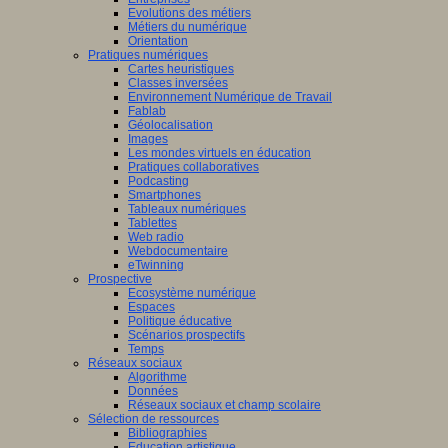
Evolutions des métiers
Métiers du numérique
Orientation
Pratiques numériques
Cartes heuristiques
Classes inversées
Environnement Numérique de Travail
Fablab
Géolocalisation
Images
Les mondes virtuels en éducation
Pratiques collaboratives
Podcasting
Smartphones
Tableaux numériques
Tablettes
Web radio
Webdocumentaire
eTwinning
Prospective
Ecosystème numérique
Espaces
Politique éducative
Scénarios prospectifs
Temps
Réseaux sociaux
Algorithme
Données
Réseaux sociaux et champ scolaire
Sélection de ressources
Bibliographies
Education artistique