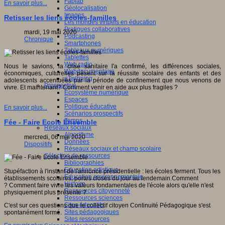
Fablab
En savoir plus...
Géolocalisation
Images
Retisser les liens écoles-familles
Les mondes virtuels en éducation
Pratiques collaboratives
mardi, 19 mai 2020
Podcasting
Chronique
Smartphones
Tableaux numériques
Tablettes
Web radio
Nous le savions, la crise sanitaire l'a confirmé, les différences sociales,
Webdocumentaire
économiques, culturelles pèsent sur la réussite scolaire des enfants et des
eTwinning
adolescents accentuées par la période de confinement que nous venons de
Prospective
vivre. Et maintenant? Comment venir en aide aux plus fragiles ?
Ecosystème numérique
Espaces
Politique éducative
En savoir plus...
Scénarios prospectifs
Temps
Fée - Faire Ecole Ensemble
Réseaux sociaux
Algorithme
mercredi, 06 mai 2020
Données
Dispositifs
Réseaux sociaux et champ scolaire
Sélection de ressources
Bibliographies
Education artistique
Stupéfaction à l'instant de l'annonce présidentielle : les écoles ferment. Tous les
Education environnementale
établissements scolaires, portes closes du jour au lendemain.Comment
Histoire
? Comment faire vivre les valeurs fondamentales de l'école alors qu'elle n'est
Ressources citoyenneté
physiquement plus présente ?
Ressources sciences
Sites éducatifs
C'est sur ces questions que le collectif citoyen Continuité Pédagogique s'est
Sites pédagogiques
spontanément formé.
Sites ressources