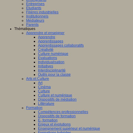
Entreprises
Etudiants
Filières industrielles
Institutionnels
Médiateurs
Parents
Thématiques
Apprendre et enseigner
Apprendre
Apprentissages
Apprentissages collaboratifs
Créativité
Culture numérique
Evaluations
Individualisation
Initiatives
Interdisciplinarité
Outils pour la classe
Arts et Culture
Art
Cinéma
Culture
Culture et numérique
Dispositifs de médiation
Littérature
Formation
Compétences professionnelles
Dispositifs de formation
E- formation
Enjeux et évolutions
Enseignement supérieur et numérique
Formations hybrides