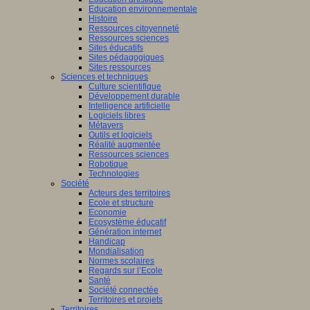
Education environnementale
Histoire
Ressources citoyenneté
Ressources sciences
Sites éducatifs
Sites pédagogiques
Sites ressources
Sciences et techniques
Culture scientifique
Développement durable
Intelligence artificielle
Logiciels libres
Métavers
Outils et logiciels
Réalité augmentée
Ressources sciences
Robotique
Technologies
Société
Acteurs des territoires
Ecole et structure
Economie
Ecosystème éducatif
Génération internet
Handicap
Mondialisation
Normes scolaires
Regards sur l’Ecole
Santé
Société connectée
Territoires et projets
Territoires