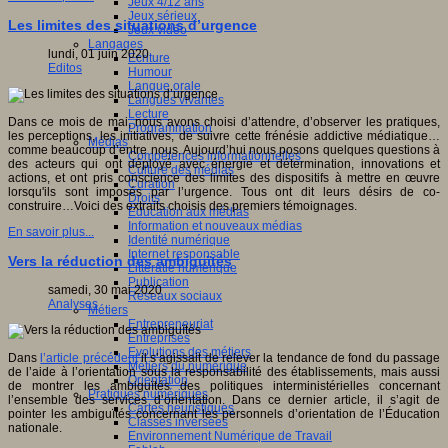
Jeux 4/12 ans
Jeux sérieux
Les limites des situations d’urgence
Jeux vidéo
Langages
lundi, 01 juin 2020
Ecriture
Editos
Humour
Langue orale
Langues vivantes
Lecture
Dans ce mois de mai, nous avons choisi d’attendre, d’observer les pratiques,
Programmation
les perceptions, les initiatives, de suivre cette frénésie addictive médiatique…
Médias
comme beaucoup d’entre nous. Aujourd’hui nous posons quelques questions à
Compétences informationnelles
des acteurs qui ont déployé avec énergie et détermination, innovations et
Culture des médias
actions, et ont pris conscience des limites des dispositifs à mettre en œuvre
Curation
lorsqu'ils sont imposés par l’urgence. Tous ont dit leurs désirs de co-
Droits
construire…Voici des extraits choisis des premiers témoignages.
Education aux médias
Information et nouveaux médias
En savoir plus...
Identité numérique
Internet responsable
Vers la réduction des ambiguïtés
Littératie numérique
Publication
samedi, 30 mai 2020
Réseaux sociaux
Analyses
Métiers
Entrepreneuriat
Entreprises
Evolutions des métiers
Dans
l’article précédent
il s’agissait de relever la tendance de fond du passage
Métiers du numérique
de l’aide à l’orientation sous la responsabilité des établissements, mais aussi
Orientation
de montrer les ambiguïtés des politiques interministérielles concernant
Pratiques numériques
l’ensemble des services d’orientation. Dans ce dernier article, il s’agit de
Cartes heuristiques
pointer les ambiguïtés concernant les personnels d’orientation de l’Éducation
Classes inversées
nationale.
Environnement Numérique de Travail