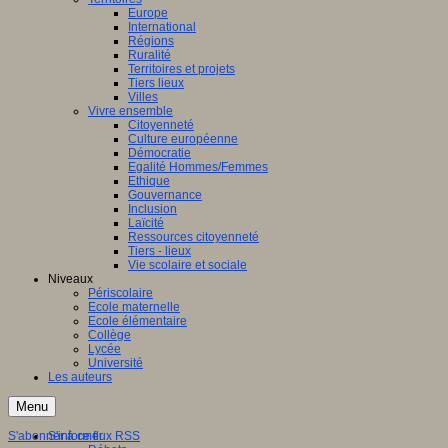
Europe
International
Régions
Ruralité
Territoires et projets
Tiers lieux
Villes
Vivre ensemble
Citoyenneté
Culture européenne
Démocratie
Egalité Hommes/Femmes
Ethique
Gouvernance
Inclusion
Laïcité
Ressources citoyenneté
Tiers - lieux
Vie scolaire et sociale
Niveaux
Périscolaire
Ecole maternelle
Ecole élémentaire
Collège
Lycée
Université
Les auteurs
Menu
S'abonner à ce flux RSS
S'informer