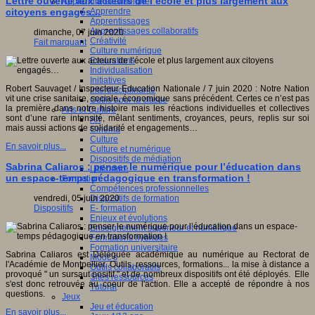
Lettre ouverte aux acteurs de l’école et plus largement aux
Apprendre et enseigner
Apprendre
citoyens engagés…
Apprentissages
Apprentissages collaboratifs
dimanche, 07 juin 2020
Créativité
Fait marquant
Culture numérique
Evaluations
Individualisation
Initiatives
Robert Sauvaget / Inspecteur Education Nationale / 7 juin 2020 : Notre Nation
Interdisciplinarité
vit une crise sanitaire, sociale, économique sans précédent. Certes ce n’est pas
Outils pour la classe
la première dans notre histoire mais les réactions individuelles et collectives
Arts et Culture
sont d’une rare intensité, mêlant sentiments, croyances, peurs, replis sur soi
Art
mais aussi actions de solidarité et engagements…
Cinéma
Culture
En savoir plus...
Culture et numérique
Dispositifs de médiation
Sabrina Caliaros : penser le numérique pour l’éducation dans
Littérature
un espace-temps pédagogique en transformation !
Formation
Compétences professionnelles
Dispositifs de formation
vendredi, 05 juin 2020
E- formation
Dispositifs
Enjeux et évolutions
Enseignement supérieur et numérique
Formations hybrides
Formation universitaire
Sabrina Caliaros est Déléguée académique au numérique au Rectorat de
Mooc’s
l'Académie de Montpellier. Outils, ressources, formations... la mise à distance a
Outils collaboratifs
provoqué " un sursaut positif " et de nombreux dispositifs ont été déployés. Elle
Sites ressources
s'est donc retrouvée au coeur de l'action. Elle a accepté de répondre à nos
Tutorat
questions.
Jeux
Jeu et éducation
En savoir plus...