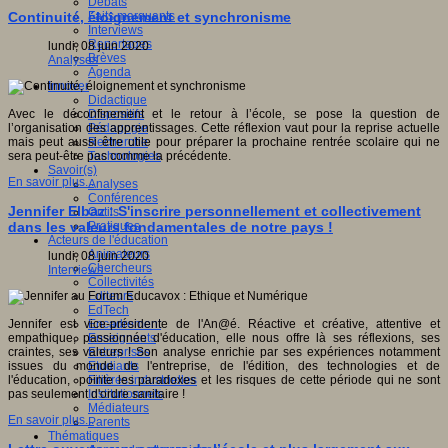
Débats
Faits marquants
Continuité, éloignement et synchronisme
Interviews
Reportages
lundi, 08 juin 2020
Brèves
Analyses
Agenda
Innover
Didactique
Dispositifs
Avec le déconfinement et le retour à l’école, se pose la question de
Pédagogie
l’organisation des apprentissages. Cette réflexion vaut pour la reprise actuelle
Recherche
mais peut aussi être utile pour préparer la prochaine rentrée scolaire qui ne
Technologies
sera peut-être pas comme la précédente.
Savoir(s)
En savoir plus...
Analyses
Conférences
Jennifer Elbaz : S'inscrire personnellement et collectivement
Outils
Pratiques
dans les valeurs fondamentales de notre pays !
Acteurs de l'éducation
Animateurs
lundi, 08 juin 2020
Chercheurs
Interviews
Collectivités
Editeurs
EdTech
Encadrement
Jennifer est vice-présidente de l'An@é. Réactive et créative, attentive et
Enseignants
empathique, passionnée d'éducation, elle nous offre là ses réflexions, ses
Entreprises
craintes, ses valeurs ! Son analyse enrichie par ses expériences notamment
Etudiants
issues du monde de l'entreprise, de l'édition, des technologies et de
Filières industrielles
l'éducation, pointe les paradoxes et les risques de cette période qui ne sont
Institutionnels
pas seulement d'ordre sanitaire !
Médiateurs
En savoir plus...
Parents
Thématiques