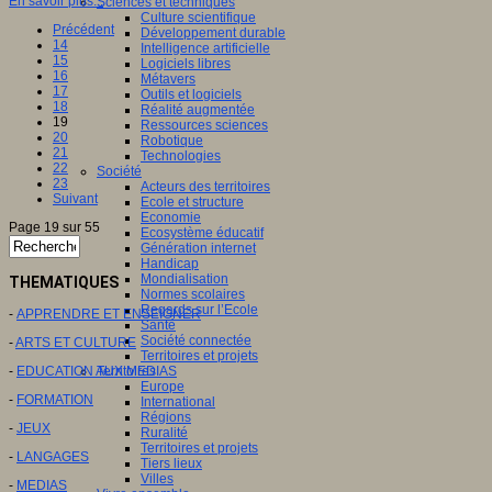
En savoir plus...
Sciences et techniques
Culture scientifique
Précédent
Développement durable
14
Intelligence artificielle
15
Logiciels libres
16
Métavers
17
Outils et logiciels
18
Réalité augmentée
19
Ressources sciences
20
Robotique
21
Technologies
22
Société
23
Acteurs des territoires
Suivant
Ecole et structure
Economie
Page 19 sur 55
Ecosystème éducatif
Génération internet
Handicap
Mondialisation
THEMATIQUES
Normes scolaires
Regards sur l’Ecole
-
APPRENDRE ET ENSEIGNER
Santé
Société connectée
-
ARTS ET CULTURE
Territoires et projets
-
EDUCATION AUX MEDIAS
Territoires
Europe
-
FORMATION
International
Régions
-
JEUX
Ruralité
Territoires et projets
-
LANGAGES
Tiers lieux
Villes
-
MEDIAS