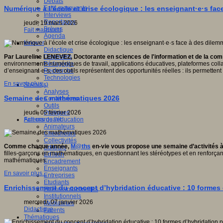
Débats
Faits marquants
Numérique à l’école et crise écologique : les enseignant·e·s fa
Interviews
Reportages
jeudi, 19 mars 2026
Brèves
Fait marquant
Agenda
Innover
Didactique
Dispositifs
Par Laureline LENEVEZ, Doctorante en sciences de l'information et de la c
Pédagogie
environnements numériques de travail, applications éducatives, plateformes coll
Recherche
d’enseignant·e·s, ces outils représentent des opportunités réelles : ils permettent 
Technologies
En savoir plus...
Savoir(s)
Analyses
Semaine des mathématiques 2026
Conférences
Outils
Pratiques
jeudi, 05 février 2026
Acteurs de l'éducation
Fait marquant
Animateurs
Chercheurs
Collectivités
Comme chaque année,
M@ths
en-vie vous propose une semaine d’activités à 
Editeurs
filles-garçons en mathématiques, en questionnant les stéréotypes et en renforçan
EdTech
mathématiques.
Encadrement
Enseignants
En savoir plus...
Entreprises
Etudiants
Enrichissement du concept d’hybridation éducative : 10 formes 
Filières industrielles
Institutionnels
mercredi, 07 janvier 2026
Médiateurs
Didactique
Parents
Thématiques