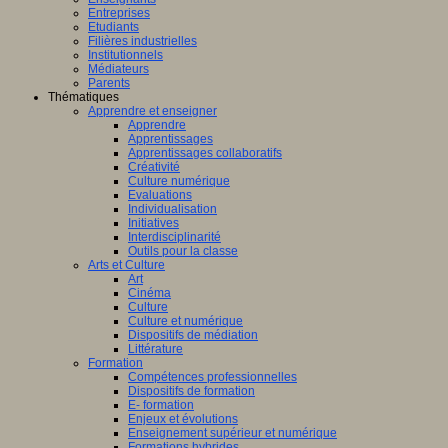
Entreprises
Etudiants
Filières industrielles
Institutionnels
Médiateurs
Parents
Thématiques
Apprendre et enseigner
Apprendre
Apprentissages
Apprentissages collaboratifs
Créativité
Culture numérique
Evaluations
Individualisation
Initiatives
Interdisciplinarité
Outils pour la classe
Arts et Culture
Art
Cinéma
Culture
Culture et numérique
Dispositifs de médiation
Littérature
Formation
Compétences professionnelles
Dispositifs de formation
E- formation
Enjeux et évolutions
Enseignement supérieur et numérique
Formations hybrides