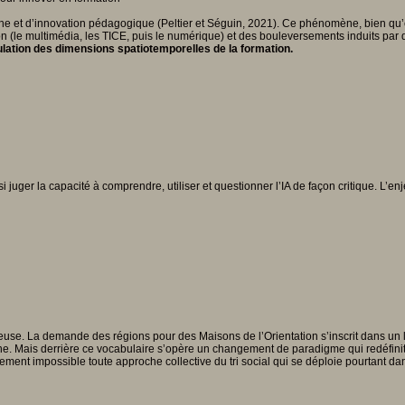
he et d’innovation pédagogique (Peltier et Séguin, 2021). Ce phénomène, bien qu’é
on (le multimédia, les TICE, puis le numérique) et des bouleversements induits p
ulation des dimensions spatiotemporelles de la formation.
ssi juger la capacité à comprendre, utiliser et questionner l’IA de façon critique. L’
euse. La demande des régions pour des Maisons de l’Orientation s’inscrit dans un 
rne. Mais derrière ce vocabulaire s’opère un changement de paradigme qui redéfinit
ellement impossible toute approche collective du tri social qui se déploie pourtant d