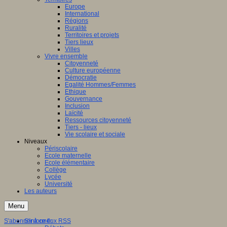
Europe
International
Régions
Ruralité
Territoires et projets
Tiers lieux
Villes
Vivre ensemble
Citoyenneté
Culture européenne
Démocratie
Egalité Hommes/Femmes
Ethique
Gouvernance
Inclusion
Laïcité
Ressources citoyenneté
Tiers - lieux
Vie scolaire et sociale
Niveaux
Périscolaire
Ecole maternelle
Ecole élémentaire
Collège
Lycée
Université
Les auteurs
Menu
S'abonner à ce flux RSS
S'informer