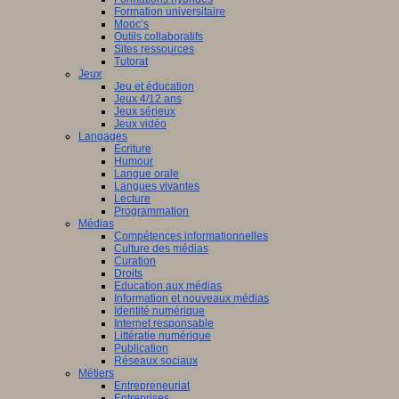
Formation universitaire
Mooc’s
Outils collaboratifs
Sites ressources
Tutorat
Jeux
Jeu et éducation
Jeux 4/12 ans
Jeux sérieux
Jeux vidéo
Langages
Ecriture
Humour
Langue orale
Langues vivantes
Lecture
Programmation
Médias
Compétences informationnelles
Culture des médias
Curation
Droits
Education aux médias
Information et nouveaux médias
Identité numérique
Internet responsable
Littératie numérique
Publication
Réseaux sociaux
Métiers
Entrepreneuriat
Entreprises