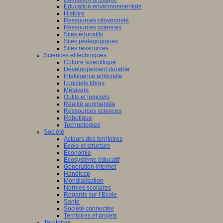
Education environnementale
Histoire
Ressources citoyenneté
Ressources sciences
Sites éducatifs
Sites pédagogiques
Sites ressources
Sciences et techniques
Culture scientifique
Développement durable
Intelligence artificielle
Logiciels libres
Métavers
Outils et logiciels
Réalité augmentée
Ressources sciences
Robotique
Technologies
Société
Acteurs des territoires
Ecole et structure
Economie
Ecosystème éducatif
Génération internet
Handicap
Mondialisation
Normes scolaires
Regards sur l’Ecole
Santé
Société connectée
Territoires et projets
Territoires