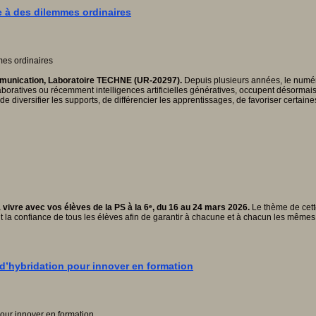
ce à des dilemmes ordinaires
ommunication, Laboratoire TECHNE (UR-20297).
Depuis plusieurs années, le numéri
aboratives ou récemment intelligences artificielles génératives, occupent désorma
de diversifier les supports, de différencier les apprentissages, de favoriser certain
vivre avec vos élèves de la PS à la 6ᵉ, du 16 au 24 mars 2026.
Le thème de cette
t la confiance de tous les élèves afin de garantir à chacune et à chacun les mêmes
d’hybridation pour innover en formation