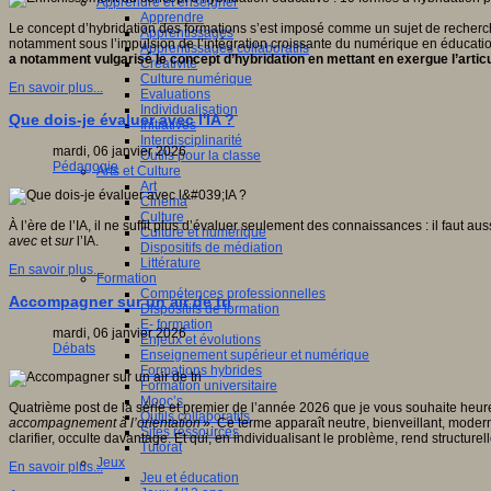
Apprendre et enseigner
Apprendre
Le concept d’hybridation des formations s’est imposé comme un sujet de recherc
Apprentissages
notamment sous l’impulsion de l’intégration croissante du numérique en éducati
Apprentissages collaboratifs
a notamment vulgarisé le concept d’hybridation en mettant en exergue l’artic
Créativité
Culture numérique
En savoir plus...
Evaluations
Individualisation
Que dois-je évaluer avec l'IA ?
Initiatives
Interdisciplinarité
mardi, 06 janvier 2026
Outils pour la classe
Pédagogie
Arts et Culture
Art
Cinéma
Culture
À l’ère de l’IA, il ne suffit plus d’évaluer seulement des connaissances : il faut au
Culture et numérique
avec
et
sur
l’IA.
Dispositifs de médiation
Littérature
En savoir plus...
Formation
Compétences professionnelles
Accompagner sur un air de tri
Dispositifs de formation
E- formation
mardi, 06 janvier 2026
Enjeux et évolutions
Débats
Enseignement supérieur et numérique
Formations hybrides
Formation universitaire
Mooc’s
Quatrième post de la série et premier de l’année 2026 que je vous souhaite heur
Outils collaboratifs
accompagnement à l’orientation
». Ce terme apparaît neutre, bienveillant, mode
Sites ressources
clarifier, occulte davantage. Et qui, en individualisant le problème, rend structur
Tutorat
Jeux
En savoir plus...
Jeu et éducation