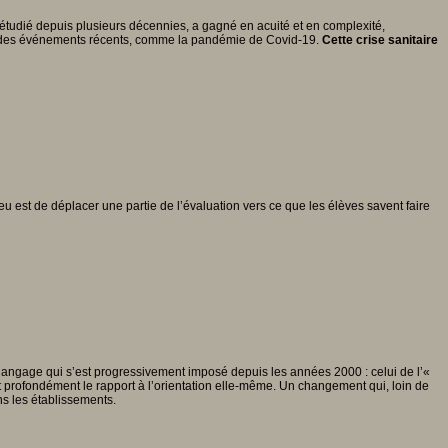
tudié depuis plusieurs décennies, a gagné en acuité et en complexité,
ar des événements récents, comme la pandémie de Covid-19.
Cette crise sanitaire
enjeu est de déplacer une partie de l’évaluation vers ce que les élèves savent faire
langage qui s’est progressivement imposé depuis les années 2000 : celui de l’«
 profondément le rapport à l’orientation elle-même. Un changement qui, loin de
ans les établissements.