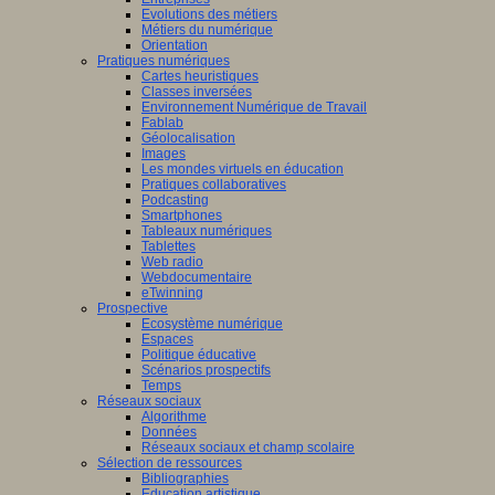
Evolutions des métiers
Métiers du numérique
Orientation
Pratiques numériques
Cartes heuristiques
Classes inversées
Environnement Numérique de Travail
Fablab
Géolocalisation
Images
Les mondes virtuels en éducation
Pratiques collaboratives
Podcasting
Smartphones
Tableaux numériques
Tablettes
Web radio
Webdocumentaire
eTwinning
Prospective
Ecosystème numérique
Espaces
Politique éducative
Scénarios prospectifs
Temps
Réseaux sociaux
Algorithme
Données
Réseaux sociaux et champ scolaire
Sélection de ressources
Bibliographies
Education artistique