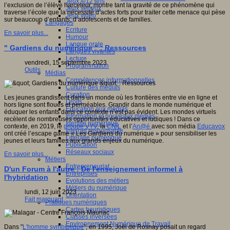
Jeux 4/12 ans
l’exclusion de l’élève harceleur, montre tant la gravité de ce phénomène qui
Jeux sérieux
traverse l’école que la nécessité d’actes forts pour traiter cette menace qui pèse
Jeux vidéo
sur beaucoup d’enfants, d’adolescents et de familles.
Langages
Ecriture
En savoir plus...
Humour
Langue orale
" Gardiens du numérique " : Ressources
Langues vivantes
Lecture
vendredi, 15 septembre 2023
Programmation
Outils
Médias
Compétences informationnelles
Culture des médias
Curation
Les jeunes grandissent dans un monde où les frontières entre vie en ligne et
Droits
hors ligne sont floues et perméables. Grandir dans le monde numérique et
Education aux médias
éduquer les enfants dans ce contexte n’est pas évident. Les mondes virtuels
Information et nouveaux médias
recèlent de nombreuses opportunités éducatives et ludiques ! Dans ce
Identité numérique
contexte, en 2019, le
groupe VYV
, la
CNIL
et l’
An@é
avec son média
Educavox
Internet responsable
ont créé l’escape game « Les Gardiens du numérique » pour sensibiliser les
Littératie numérique
jeunes et leurs familles aux grands enjeux du numérique.
Publication
Réseaux sociaux
En savoir plus...
Métiers
Entrepreneuriat
D'un Forum à l'autre : De l'enseignement informel à
Entreprises
l'hybridation
Evolutions des métiers
Métiers du numérique
lundi, 12 juin 2023
Orientation
Fait marquant
Pratiques numériques
Cartes heuristiques
Classes inversées
Environnement Numérique de Travail
Dans "
L'homme symbiotique
", en 1995, Joël de Rosnay posait un regard