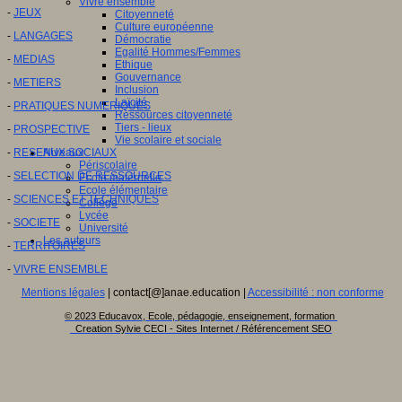
Vivre ensemble
-
JEUX
Citoyenneté
Culture européenne
-
LANGAGES
Démocratie
Egalité Hommes/Femmes
-
MEDIAS
Ethique
Gouvernance
-
METIERS
Inclusion
Laïcité
-
PRATIQUES NUMERIQUES
Ressources citoyenneté
Tiers - lieux
-
PROSPECTIVE
Vie scolaire et sociale
-
RESEAUX SOCIAUX
Niveaux
Périscolaire
-
SELECTION DE RESSOURCES
Ecole maternelle
Ecole élémentaire
-
SCIENCES ET TECHNIQUES
Collège
Lycée
-
SOCIETE
Université
Les auteurs
-
TERRITOIRES
-
VIVRE ENSEMBLE
Mentions légales
| contact[@]anae.education |
Accessibilité : non conforme
© 2023 Educavox, Ecole, pédagogie, enseignement, formation
Creation Sylvie CECI - Sites Internet / Référencement SEO