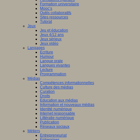
Formation universitaire
Mooc’s
Outils collaboratifs
Sites ressources
Tutorat
Jeux
Jeu et éducation
Jeux 4/12 ans
Jeux sérieux
Jeux vidéo
Langages
Ecriture
Humour
Langue orale
Langues vivantes
Lecture
Programmation
Médias
Compétences informationnelles
Culture des médias
Curation
Droits
Education aux médias
Information et nouveaux médias
Identité numérique
Internet responsable
Littératie numérique
Publication
Réseaux sociaux
Métiers
Entrepreneuriat
Entreprises