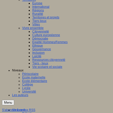
Europe
International
Régions
Ruralité
Territoires et projets
Tiers lieux
Villes
Vivre ensemble
Citoyenneté
Culture européenne
Démocratie
Egalité Hommes/Femmes
Ethique
Gouvernance
Inclusion
Laïcité
Ressources citoyenneté
Tiers - lieux
Vie scolaire et sociale
Niveaux
Périscolaire
Ecole maternelle
Ecole élémentaire
Collège
Lycée
Université
Les auteurs
Menu
S'abonner à ce flux RSS
S'informer