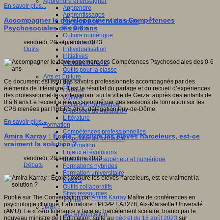
Apprendre et enseigner
En savoir plus...
Apprendre
Apprentissages
Accompagner le développement des Compétences
Apprentissages collaboratifs
Psychosociales des 0-6 ans
Créativité
Culture numérique
Evaluations
vendredi, 29 septembre 2023
Individualisation
Outils
Initiatives
Interdisciplinarité
Outils pour la classe
Arts et Culture
Ce document est issu des savoirs professionnels accompagnés par des
Art
éléments de littérature. Il est le résultat du partage et du recueil d’expériences
Cinéma
des professionnel·le·s intervenant sur la ville de Gerzat auprès des enfants de
Culture
0 à 6 ans.Le recueil a été occasionné par des sessions de formation sur les
Culture et numérique
CPS menées par l’IREPS ARA, délégation Puy-de-Dôme.
Dispositifs de médiation
Littérature
En savoir plus...
Formation
Compétences professionnelles
Amira Karray : École : exclure les élèves harceleurs, est-ce
Dispositifs de formation
vraiment la solution ?
E- formation
Enjeux et évolutions
vendredi, 29 septembre 2023
Enseignement supérieur et numérique
Débats
Formations hybrides
Formation universitaire
Mooc’s
Outils collaboratifs
Sites ressources
Publié sur The Conversation par
Amira Karray
Maître de conférences en
Tutorat
psychologie clinique, Laboratoire LPCPP EA3278, Aix-Marseille Université
Jeux
(AMU). Le « zéro tolérance » face au harcèlement scolaire, brandi par le
Jeu et éducation
nouveau ministre de l’Éducation, suite au
décret du 16 août 2023
sur