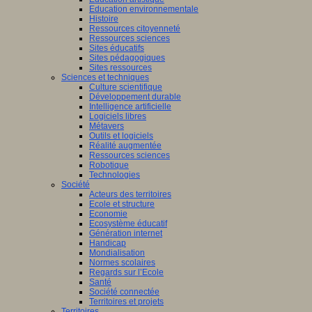
Education environnementale
Histoire
Ressources citoyenneté
Ressources sciences
Sites éducatifs
Sites pédagogiques
Sites ressources
Sciences et techniques
Culture scientifique
Développement durable
Intelligence artificielle
Logiciels libres
Métavers
Outils et logiciels
Réalité augmentée
Ressources sciences
Robotique
Technologies
Société
Acteurs des territoires
Ecole et structure
Economie
Ecosystème éducatif
Génération internet
Handicap
Mondialisation
Normes scolaires
Regards sur l’Ecole
Santé
Société connectée
Territoires et projets
Territoires