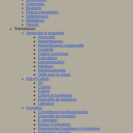
Entreprises
Etudiants
Filières industrielles
Institutionnels
Médiateurs
Parents
Thématiques
Apprendre et enseigner
Apprendre
Apprentissages
Apprentissages collaboratifs
Créativité
Culture numérique
Evaluations
Individualisation
Initiatives
Interdisciplinarité
Outils pour la classe
Arts et Culture
Art
Cinéma
Culture
Culture et numérique
Dispositifs de médiation
Littérature
Formation
Compétences professionnelles
Dispositifs de formation
E- formation
Enjeux et évolutions
Enseignement supérieur et numérique
Formations hybrides