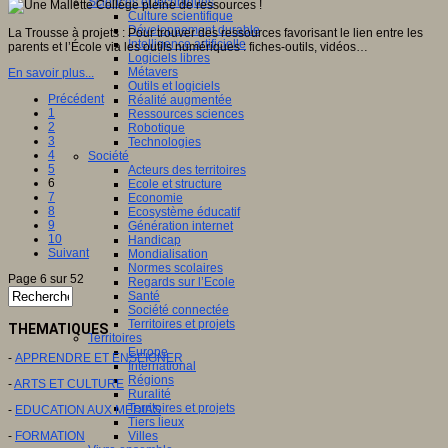
Sciences et techniques
Culture scientifique
Développement durable
La Trousse à projets : Pour trouver des ressources favorisant le lien entre les
Intelligence artificielle
parents et l’École via les outils numériques : fiches-outils, vidéos…
Logiciels libres
Métavers
En savoir plus...
Outils et logiciels
Précédent
Réalité augmentée
1
Ressources sciences
2
Robotique
3
Technologies
4
Société
5
Acteurs des territoires
6
Ecole et structure
7
Economie
8
Ecosystème éducatif
9
Génération internet
10
Handicap
Suivant
Mondialisation
Normes scolaires
Page 6 sur 52
Regards sur l’Ecole
Santé
Société connectée
Territoires et projets
THEMATIQUES
Territoires
Europe
-
APPRENDRE ET ENSEIGNER
International
Régions
-
ARTS ET CULTURE
Ruralité
Territoires et projets
-
EDUCATION AUX MEDIAS
Tiers lieux
-
FORMATION
Villes