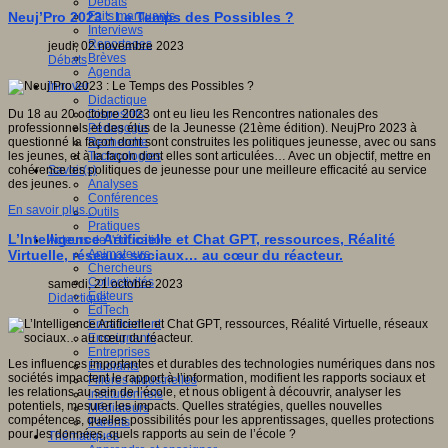
Débats
Faits marquants
Neuj’Pro 2023 : Le Temps des Possibles ?
Interviews
Reportages
jeudi, 02 novembre 2023
Brèves
Débats
Agenda
Innover
Didactique
Dispositifs
Du 18 au 20 octobre 2023 ont eu lieu les Rencontres nationales des
Pédagogie
professionnels et des élus de la Jeunesse (21ème édition). NeujPro 2023 à
Recherche
questionné la façon dont sont construites les politiques jeunesse, avec ou sans
Technologies
les jeunes, et à la façon dont elles sont articulées… Avec un objectif, mettre en
Savoir(s)
cohérence les politiques de jeunesse pour une meilleure efficacité au service
Analyses
des jeunes.
Conférences
En savoir plus...
Outils
Pratiques
L’Intelligence Artificielle et Chat GPT, ressources, Réalité
Acteurs de l'éducation
Animateurs
Virtuelle, réseaux sociaux… au cœur du réacteur.
Chercheurs
Collectivités
samedi, 21 octobre 2023
Editeurs
Didactique
EdTech
Encadrement
Enseignants
Entreprises
Les influences importantes et durables des technologies numériques dans nos
Etudiants
sociétés impactent le rapport à l’information, modifient les rapports sociaux et
Filières industrielles
les relations au sein de l’école, et nous obligent à découvrir, analyser les
Institutionnels
potentiels, mesurer les impacts. Quelles stratégies, quelles nouvelles
Médiateurs
compétences, quelles possibilités pour les apprentissages, quelles protections
Parents
pour les données, quels rapports au sein de l’école ?
Thématiques