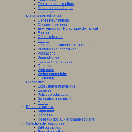
Evolutions des métiers
Métiers du numérique
Orientation
Pratiques numériques
Cartes heuristiques
Classes inversées
Environnement Numérique de Travail
Fablab
Géolocalisation
Images
Les mondes virtuels en éducation
Pratiques collaboratives
Podcasting
Smartphones
Tableaux numériques
Tablettes
Web radio
Webdocumentaire
eTwinning
Prospective
Ecosystème numérique
Espaces
Politique éducative
Scénarios prospectifs
Temps
Réseaux sociaux
Algorithme
Données
Réseaux sociaux et champ scolaire
Sélection de ressources
Bibliographies
Education artistique