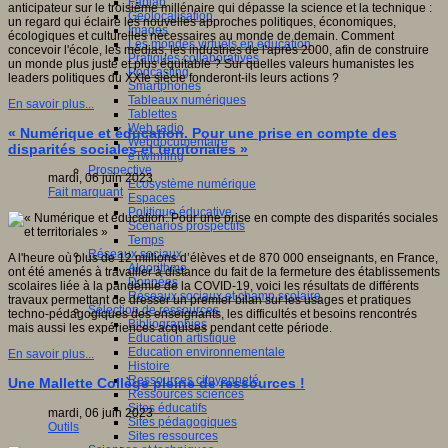
Fablab
anticipateur sur le troisième millénaire qui dépasse la science et la technique :
Géolocalisation
un regard qui éclaire les nouvelles approches politiques, économiques,
Images
écologiques et culturelles nécessaires au monde de demain. Comment
Les mondes virtuels en éducation
concevoir l'école, les médias, les industries de l'après 2000, afin de construire
Pratiques collaboratives
un monde plus juste et plus équitable ? Sur quelles valeurs humanistes les
Podcasting
leaders politiques du XXIe siècle fonderont-ils leurs actions ?
Smartphones
Tableaux numériques
En savoir plus...
Tablettes
Web radio
« Numérique et éducation. Pour une prise en compte des
Webdocumentaire
disparités sociales et territoriales »
eTwinning
Prospective
mardi, 06 juin 2023
Ecosystème numérique
Fait marquant
Espaces
Politique éducative
Scénarios prospectifs
Temps
Réseaux sociaux
A l'heure où plus de 12 millions d’élèves et de 870 000 enseignants, en France,
Algorithme
ont été amenés à travailler à distance du fait de la fermeture des établissements
Données
scolaires liée à la pandémie de la COVID-19, voici les résultats de différents
Réseaux sociaux et champ scolaire
travaux permettant de dresser un premier bilan sur les usages et pratiques
Sélection de ressources
techno-pédagogiques des enseignants, les difficultés et besoins rencontrés
Bibliographies
mais aussi les expériences acquises pendant cette période.
Education artistique
Education environnementale
En savoir plus...
Histoire
Ressources citoyenneté
Une Mallette Collège pleine de ressources !
Ressources sciences
Sites éducatifs
mardi, 06 juin 2023
Sites pédagogiques
Outils
Sites ressources