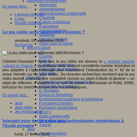
Apprendre et enseigner
Apprendre
En savoir plus...
Apprentissages
Apprentissages collaboratifs
Langues vivantes
Créativité
Lycée
Culture numérique
Réalité Virtuelle
Evaluations
Individualisation
Le jeu vidéo pour apprendre l'histoire ?
Initiatives
Interdisciplinarité
vendredi, 04 septembre 2020
Outils pour la classe
Recherche
Arts et Culture
Art
Cinéma
Culture
Clément Dussarps : Alors que le jeu vidéo est devenu le
« premier marché
Culture et numérique
culturel en France »
, sa pratique reste souvent considérée comme récréative et
Dispositifs de médiation
peu adaptée à l’apprentissage (voir notamment l’introduction du n° 62 de la
Littérature
revue
Hermès
sur les jeux vidéo). De récentes recherches montrent que le jeu
Formation
vidéo devrait
a minima
être considéré comme un objet d’étude et devenir «
un
Compétences professionnelles
objet de réflexion, d’analyse et un outil de travail
» (Minassian et Rufat, 2008),
Dispositifs de formation
tant pour les chercheurs que pour les pédagogues.
E- formation
Enjeux et évolutions
En savoir plus...
Enseignement supérieur et numérique
Jeux
Formations hybrides
Jeux vidéo
Formation universitaire
Jeu et éducation
Mooc’s
Outils collaboratifs
Interagir pour écrire grâce aux technologies numériques à
Sites ressources
Tutorat
l'école primaire
Jeux
Jeu et éducation
lundi, 17 février 2020