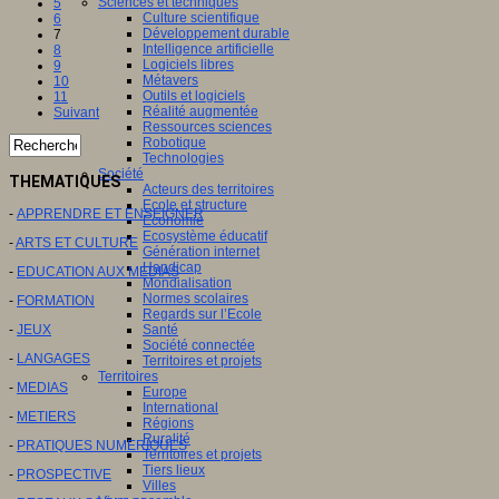
Sciences et techniques
5
Culture scientifique
6
Développement durable
7
Intelligence artificielle
8
Logiciels libres
9
Métavers
10
Outils et logiciels
11
Réalité augmentée
Suivant
Ressources sciences
Robotique
Technologies
Société
THEMATIQUES
Acteurs des territoires
Ecole et structure
-
APPRENDRE ET ENSEIGNER
Economie
Ecosystème éducatif
-
ARTS ET CULTURE
Génération internet
Handicap
-
EDUCATION AUX MEDIAS
Mondialisation
Normes scolaires
-
FORMATION
Regards sur l’Ecole
Santé
-
JEUX
Société connectée
-
LANGAGES
Territoires et projets
Territoires
-
MEDIAS
Europe
International
-
METIERS
Régions
Ruralité
-
PRATIQUES NUMERIQUES
Territoires et projets
Tiers lieux
-
PROSPECTIVE
Villes