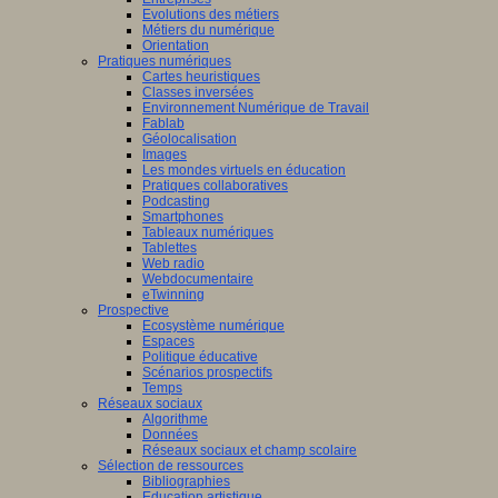
Evolutions des métiers
Métiers du numérique
Orientation
Pratiques numériques
Cartes heuristiques
Classes inversées
Environnement Numérique de Travail
Fablab
Géolocalisation
Images
Les mondes virtuels en éducation
Pratiques collaboratives
Podcasting
Smartphones
Tableaux numériques
Tablettes
Web radio
Webdocumentaire
eTwinning
Prospective
Ecosystème numérique
Espaces
Politique éducative
Scénarios prospectifs
Temps
Réseaux sociaux
Algorithme
Données
Réseaux sociaux et champ scolaire
Sélection de ressources
Bibliographies
Education artistique