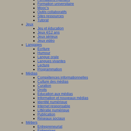
Formation universitaire
Mooc’s
Outils collaboratifs
Sites ressources
Tutorat
Jeux
Jeu et éducation
Jeux 4/12 ans
Jeux sérieux
Jeux vidéo
Langages
Ecriture
Humour
Langue orale
Langues vivantes
Lecture
Programmation
Médias
Compétences informationnelles
Culture des médias
Curation
Droits
Education aux médias
Information et nouveaux médias
Identité numérique
Internet responsable
Littératie numérique
Publication
Réseaux sociaux
Métiers
Entrepreneuriat
Entreprises