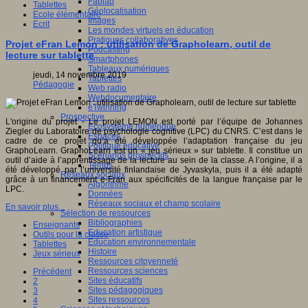
Fablab
Tablettes
Géolocalisation
Ecole élémentaire
Images
Ecrit
Les mondes virtuels en éducation
Pratiques collaboratives
Projet eFran Lemon : utilisation de Grapholearn, outil de
Podcasting
lecture sur tablette
Smartphones
Tableaux numériques
jeudi, 14 novembre 2019
Tablettes
Pédagogie
Web radio
Webdocumentaire
eTwinning
Prospective
L'origine du projet - Le projet LEMON est porté par l’équipe de Johannes
Ecosystème numérique
Ziegler du Laboratoire de psychologie cognitive (LPC) du CNRS. C’est dans le
Espaces
cadre de ce projet qu’a été développée l’adaptation française du jeu
Politique éducative
GraphoLearn. GraphoLearn est un « jeu sérieux » sur tablette. Il constitue un
Scénarios prospectifs
outil d’aide à l’apprentissage de la lecture au sein de la classe. A l’origine, il a
Temps
été développé par l’université finlandaise de Jyvaskyla, puis il a été adapté
Réseaux sociaux
grâce à un financement e-Fran aux spécificités de la langue française par le
Algorithme
LPC.
Données
Réseaux sociaux et champ scolaire
En savoir plus...
Sélection de ressources
Bibliographies
Enseignants
Education artistique
Outils pour la classe
Education environnementale
Tablettes
Histoire
Jeux sérieux
Ressources citoyenneté
Ressources sciences
Précédent
Sites éducatifs
2
Sites pédagogiques
3
Sites ressources
4