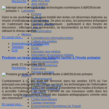
Jeux 4/12 ans
Recherche
Jeux sérieux
Jeux vidéo
Langages
Ecriture
Dans la vie quotidienne, la quasi-totalité des textes est désormais élaborée au
Humour
moyen d’ordinateurs et de tablettes. De plus en plus, les personnes échangent
Langue orale
en s’adressant des courriers électroniques ; participent à des forums de
Langues vivantes
discussion ; effectuent des commandes, se documentent, se font connaître en
Lecture
utilisant le réseau internet.
Programmation
Médias
En savoir plus...
Compétences informationnelles
Culture des médias
Apprentissages collaboratifs
Curation
Tablettes
Droits
Ecrit
Education aux médias
Information et nouveaux médias
Produire un texte avec une tablette tactile à l'école primaire
Identité numérique
Internet responsable
jeudi, 21 novembre 2019
Littératie numérique
Recherche
Publication
Réseaux sociaux
Métiers
Entrepreneuriat
Contrairement à ce qui avait été annoncé dans les années 1970 où l’on
Entreprises
prévoyait une prévalence de l’image sur l’écrit, les technologies de l’information
Evolutions des métiers
et de la communication (TIC) ont contribué à transformer les modes d’écriture et
Métiers du numérique
à accroître l’utilisation de l’écrit. L’arrivée de ces nouveaux outils dans les
Orientation
classes suscite logiquement l’intérêt des équipes pédagogiques comme celui
Pratiques numériques
des chercheurs.
Cartes heuristiques
Classes inversées
En savoir plus...
Environnement Numérique de Travail