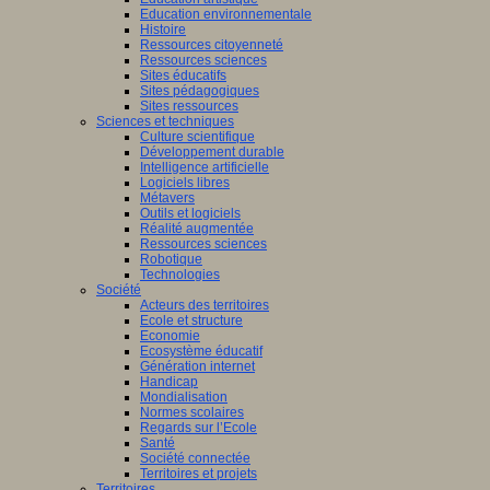
Education environnementale
Histoire
Ressources citoyenneté
Ressources sciences
Sites éducatifs
Sites pédagogiques
Sites ressources
Sciences et techniques
Culture scientifique
Développement durable
Intelligence artificielle
Logiciels libres
Métavers
Outils et logiciels
Réalité augmentée
Ressources sciences
Robotique
Technologies
Société
Acteurs des territoires
Ecole et structure
Economie
Ecosystème éducatif
Génération internet
Handicap
Mondialisation
Normes scolaires
Regards sur l’Ecole
Santé
Société connectée
Territoires et projets
Territoires