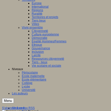
Europe
International
Régions
Ruralité
Territoires et projets
Tiers lieux
Villes
Vivre ensemble
Citoyenneté
Culture européenne
Démocratie
Egalité Hommes/Femmes
Ethique
Gouvernance
Inclusion
Laïcité
Ressources citoyenneté
Tiers - lieux
Vie scolaire et sociale
Niveaux
Périscolaire
Ecole maternelle
Ecole élémentaire
Collège
Lycée
Université
Les auteurs
Menu
S'abonner à ce flux RSS
S'informer