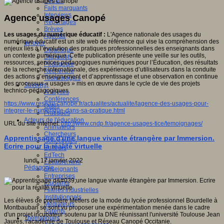
Débats
Faits marquants
Interviews
Agence usages Canopé
Reportages
Brèves
Les usages du numérique éducatif :
L'Agence nationale des usages du
Agenda
numérique éducatif est un site web de référence qui vise la compréhension des
Innover
enjeux liés à l’évolution des pratiques professionnelles des enseignants dans
Didactique
un contexte numérique. Cette publication présente une veille sur les outils,
Dispositifs
ressources, services pédagogiques numériques pour l’Éducation, des résultats
Pédagogie
de la recherche internationale, des expériences d’utilisateurs dans la conduite
Recherche
des actions d’enseignement et d’apprentissage et une observation en continue
Technologies
des processus « usages » mis en œuvre dans le cycle de vie des projets
Savoir(s)
technico-pédagogiques.
Analyses
Conférences
https://www.reseau-canope.fr/actualites/actualite/lagence-des-usages-pour-
Outils
integrer-le-numerique-dans-sa-pratique.html
Pratiques
Acteurs de l'éducation
URL du site internet:
http://www.cndp.fr/agence-usages-tice/temoignages/
Animateurs
Chercheurs
Apprentissage d'une langue vivante étrangère par Immersion.
Collectivités
Ecrire pour la réalité virtuelle
Editeurs
EdTech
lundi, 17 janvier 2022
Encadrement
Pédagogie
Enseignants
Entreprises
Etudiants
Filières industrielles
Institutionnels
Les élèves de première Métiers de la mode du lycée professionnel Bourdelle à
Médiateurs
Montbauban se sont vu proposer une expérimentation menée dans le cadre
Parents
d'un projet incubateur soutenu par la DNE réunissant l'université Toulouse Jean
Thématiques
Jaurès, l'académie de Toulouse et Réseau Canopé Occitanie.