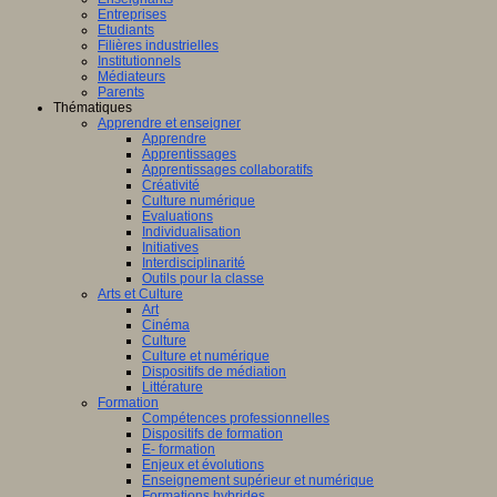
Entreprises
Etudiants
Filières industrielles
Institutionnels
Médiateurs
Parents
Thématiques
Apprendre et enseigner
Apprendre
Apprentissages
Apprentissages collaboratifs
Créativité
Culture numérique
Evaluations
Individualisation
Initiatives
Interdisciplinarité
Outils pour la classe
Arts et Culture
Art
Cinéma
Culture
Culture et numérique
Dispositifs de médiation
Littérature
Formation
Compétences professionnelles
Dispositifs de formation
E- formation
Enjeux et évolutions
Enseignement supérieur et numérique
Formations hybrides