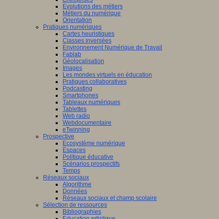
Evolutions des métiers
Métiers du numérique
Orientation
Pratiques numériques
Cartes heuristiques
Classes inversées
Environnement Numérique de Travail
Fablab
Géolocalisation
Images
Les mondes virtuels en éducation
Pratiques collaboratives
Podcasting
Smartphones
Tableaux numériques
Tablettes
Web radio
Webdocumentaire
eTwinning
Prospective
Ecosystème numérique
Espaces
Politique éducative
Scénarios prospectifs
Temps
Réseaux sociaux
Algorithme
Données
Réseaux sociaux et champ scolaire
Sélection de ressources
Bibliographies
Education artistique