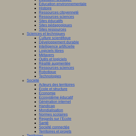
Education environnementale
Histoire
Ressources citoyenneté
Ressources sciences
Sites éducatifs
Sites pédagogiques
Sites ressources
Sciences et techniques
Culture scientifique
Développement durable
Intelligence artificielle
Logiciels libres
Métavers
Outils et logiciels
Réalité augmentée
Ressources sciences
Robotique
Technologies
Société
Acteurs des territoires
Ecole et structure
Economie
Ecosystème éducatif
Génération internet
Handicap
Mondialisation
Normes scolaires
Regards sur l’Ecole
Santé
Société connectée
Territoires et projets
Territoires