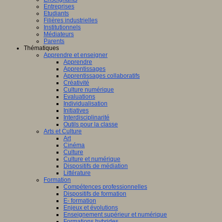
Entreprises
Etudiants
Filières industrielles
Institutionnels
Médiateurs
Parents
Thématiques
Apprendre et enseigner
Apprendre
Apprentissages
Apprentissages collaboratifs
Créativité
Culture numérique
Evaluations
Individualisation
Initiatives
Interdisciplinarité
Outils pour la classe
Arts et Culture
Art
Cinéma
Culture
Culture et numérique
Dispositifs de médiation
Littérature
Formation
Compétences professionnelles
Dispositifs de formation
E- formation
Enjeux et évolutions
Enseignement supérieur et numérique
Formations hybrides