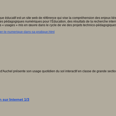
 éducatif est un site web de référence qui vise la compréhension des enjeux liés
ices pédagogiques numériques pour l’Éducation, des résultats de la recherche intern
s « usages » mis en œuvre dans le cycle de vie des projets technico-pédagogiques
rer-le-numerique-dans-sa-pratique.html
e d'Auchel présente son usage quotidien du sol interactif en classe de grande sectio
n sur Internet 1/3