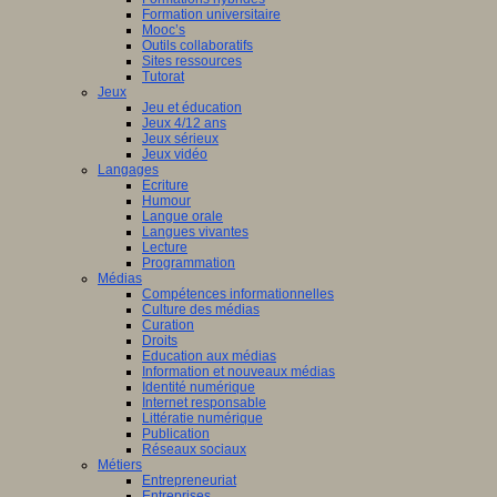
Formation universitaire
Mooc’s
Outils collaboratifs
Sites ressources
Tutorat
Jeux
Jeu et éducation
Jeux 4/12 ans
Jeux sérieux
Jeux vidéo
Langages
Ecriture
Humour
Langue orale
Langues vivantes
Lecture
Programmation
Médias
Compétences informationnelles
Culture des médias
Curation
Droits
Education aux médias
Information et nouveaux médias
Identité numérique
Internet responsable
Littératie numérique
Publication
Réseaux sociaux
Métiers
Entrepreneuriat
Entreprises