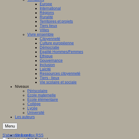
Europe
International
Régions
Ruralité
Territoires et projets
Tiers lieux
Villes
Vivre ensemble
Citoyenneté
Culture européenne
Démocratie
Egalité Hommes/Femmes
Ethique
Gouvernance
Inclusion
Laïcité
Ressources citoyenneté
Tiers - lieux
Vie scolaire et sociale
Niveaux
Périscolaire
Ecole maternelle
Ecole élémentaire
Collège
Lycée
Université
Les auteurs
Menu
S'abonner à ce flux RSS
S'informer