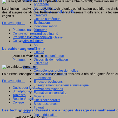
Apprendre et enseigner
Apprendre
Apprentissages
La diffusion massive des nouvelles technologies et l’utilisation quotidienne d’in
Apprentissages collaboratifs
des stratégies de lecture. Premièrement, il faut clairement différencier la lect
Créativité
cognitifs.
Culture numérique
Evaluations
En savoir plus...
Individualisation
Pratiques numériques
Initiatives
Culture numérique
Interdisciplinarité
Pratiques informationnelles
Outils pour la classe
Culture des médias
Arts et Culture
Art
Le cahier augmenté
Cinéma
Culture
Culture et numérique
jeudi, 08 février 2018
Dispositifs de médiation
Pratiques
Littérature
Formation
Compétences professionnelles
Loic Perrin, enseignant de SVT, utilise depuis trois ans la réalité augmentée en cla
Dispositifs de formation
E- formation
En savoir plus...
Enjeux et évolutions
Enseignement supérieur et numérique
Outils pour la classe
Formations hybrides
Smartphones
Formation universitaire
Tablettes
Mooc’s
Réalité Virtuelle
Outils collaboratifs
Collège
Sites ressources
Tutorat
Les technologies d'assistance à l'apprentissage des mathématiq
Jeux
Jeu et éducation
mardi, 06 février 2018