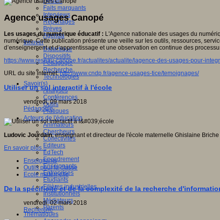
Débats
Faits marquants
Interviews
Agence usages Canopé
Reportages
Brèves
Les usages du numérique éducatif :
L'Agence nationale des usages du numérique
Agenda
numérique. Cette publication présente une veille sur les outils, ressources, serv
Innover
d’enseignement et d’apprentissage et une observation en continue des processu
Didactique
Dispositifs
https://www.reseau-canope.fr/actualites/actualite/lagence-des-usages-pour-integ
Pédagogie
Recherche
URL du site internet:
http://www.cndp.fr/agence-usages-tice/temoignages/
Technologies
Savoir(s)
Utiliser un sol interactif à l'école
Analyses
Conférences
vendredi, 09 mars 2018
Outils
Pédagogie
Pratiques
Acteurs de l'éducation
Animateurs
Chercheurs
Ludovic Jourdain
, enseignant et directeur de l'école maternelle Ghislaine Brich
Collectivités
Editeurs
En savoir plus...
EdTech
Encadrement
Enseignants
Enseignants
Outils pour la classe
Entreprises
Ecole maternelle
Etudiants
Filières industrielles
De la spécificité et de la complexité de la recherche d'informatio
Institutionnels
Médiateurs
vendredi, 02 mars 2018
Parents
Recherche
Thématiques