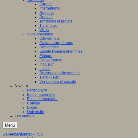
Europe
International
Régions
Ruralité
Territoires et projets
Tiers lieux
Villes
Vivre ensemble
Citoyenneté
Culture européenne
Démocratie
Egalité Hommes/Femmes
Ethique
Gouvernance
Inclusion
Laïcité
Ressources citoyenneté
Tiers - lieux
Vie scolaire et sociale
Niveaux
Périscolaire
Ecole maternelle
Ecole élémentaire
Collège
Lycée
Université
Les auteurs
Menu
S'abonner à ce flux RSS
S'informer