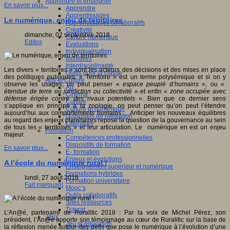
Apprendre et enseigner
En savoir plus...
Apprendre
Apprentissages
Le numérique, enjeu de territoires
Apprentissages collaboratifs
Créativité
dimanche, 02 septembre 2018
Culture numérique
Editos
Evaluations
Individualisation
Initiatives
Interdisciplinarité
Les divers « territoires » sont les acteurs des décisions et des mises en place
Outils pour la classe
des politiques publiques. « Territoire » est un terme polysémique et si on y
Arts et Culture
observe les usages, on peut penser «
espace peuplé d’humains
», ou «
Art
étendue de terre ou juridiction ou collectivité
» et enfin «
zone occupée avec
Cinéma
défense érigée contre des rivaux potentiels
». Bien que ce dernier sens
Culture
s’applique en principe à la zoologie, on peut penser qu’on peut l’étendre
Culture et numérique
aujourd’hui aux comportements humains …Anticiper les nouveaux équilibres
Dispositifs de médiation
au regard des enjeux planétaires repose la question de la gouvernance au sein
Littérature
de tous les « territoires » et leur articulation. Le numérique en est un enjeu
Formation
majeur.
Compétences professionnelles
Dispositifs de formation
En savoir plus...
E- formation
Enjeux et évolutions
A l’école du numérique rural !
Enseignement supérieur et numérique
Formations hybrides
lundi, 27 août 2018
Formation universitaire
Fait marquant
Mooc’s
Outils collaboratifs
Sites ressources
Tutorat
L’An@é, partenaire de Ruralitic 2018 : Par la voix de Michel Pérez, son
Jeux
président, l’An@é apporte son témoignage au cœur de Ruralitic sur la base de
Jeu et éducation
la réflexion menée autour des défis que pose le numérique à l’évolution d’une