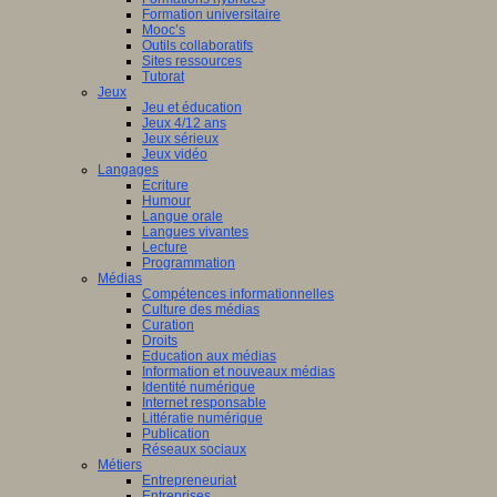
Formation universitaire
Mooc’s
Outils collaboratifs
Sites ressources
Tutorat
Jeux
Jeu et éducation
Jeux 4/12 ans
Jeux sérieux
Jeux vidéo
Langages
Ecriture
Humour
Langue orale
Langues vivantes
Lecture
Programmation
Médias
Compétences informationnelles
Culture des médias
Curation
Droits
Education aux médias
Information et nouveaux médias
Identité numérique
Internet responsable
Littératie numérique
Publication
Réseaux sociaux
Métiers
Entrepreneuriat
Entreprises