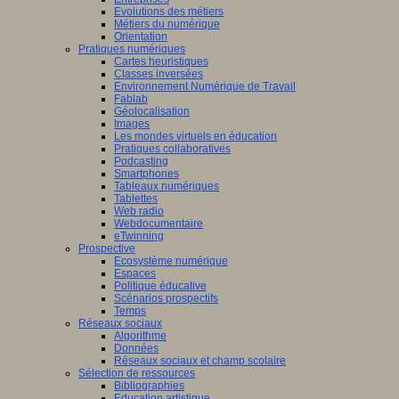
Evolutions des métiers
Métiers du numérique
Orientation
Pratiques numériques
Cartes heuristiques
Classes inversées
Environnement Numérique de Travail
Fablab
Géolocalisation
Images
Les mondes virtuels en éducation
Pratiques collaboratives
Podcasting
Smartphones
Tableaux numériques
Tablettes
Web radio
Webdocumentaire
eTwinning
Prospective
Ecosystème numérique
Espaces
Politique éducative
Scénarios prospectifs
Temps
Réseaux sociaux
Algorithme
Données
Réseaux sociaux et champ scolaire
Sélection de ressources
Bibliographies
Education artistique