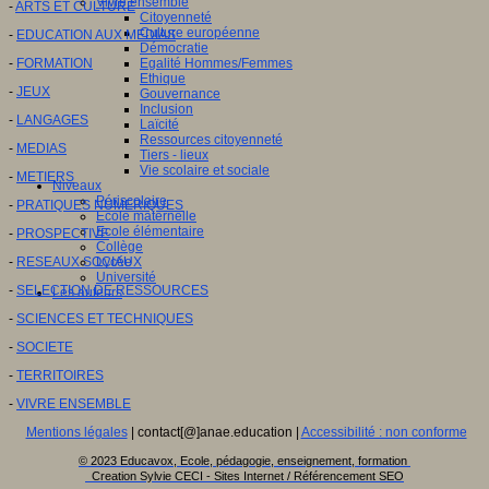
Vivre ensemble
-
ARTS ET CULTURE
Citoyenneté
Culture européenne
-
EDUCATION AUX MEDIAS
Démocratie
-
FORMATION
Egalité Hommes/Femmes
Ethique
-
JEUX
Gouvernance
Inclusion
-
LANGAGES
Laïcité
Ressources citoyenneté
-
MEDIAS
Tiers - lieux
Vie scolaire et sociale
-
METIERS
Niveaux
Périscolaire
-
PRATIQUES NUMERIQUES
Ecole maternelle
Ecole élémentaire
-
PROSPECTIVE
Collège
-
RESEAUX SOCIAUX
Lycée
Université
-
SELECTION DE RESSOURCES
Les auteurs
-
SCIENCES ET TECHNIQUES
-
SOCIETE
-
TERRITOIRES
-
VIVRE ENSEMBLE
Mentions légales
| contact[@]anae.education |
Accessibilité : non conforme
© 2023 Educavox, Ecole, pédagogie, enseignement, formation
Creation Sylvie CECI - Sites Internet / Référencement SEO