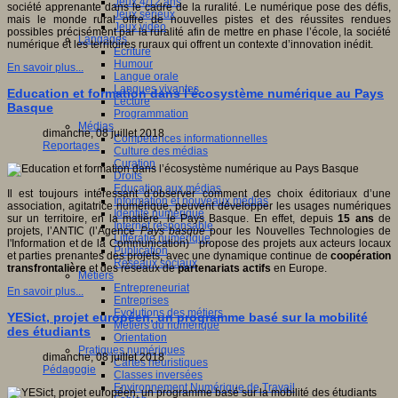
Jeux 4/12 ans
société apprenante dans le cadre de la ruralité. Le numérique pose des défis,
Jeux sérieux
mais le monde rural offre de nouvelles pistes et des réussites rendues
Jeux vidéo
possibles précisément par la ruralité afin de mettre en phase l’école, la société
Langages
numérique et les territoires ruraux qui offrent un contexte d’innovation inédit.
Ecriture
Humour
En savoir plus...
Langue orale
Langues vivantes
Education et formation dans l’écosystème numérique au Pays
Lecture
Basque
Programmation
Médias
dimanche, 08 juillet 2018
Compétences informationnelles
Reportages
Culture des médias
Curation
Droits
Education aux médias
Il est toujours intéressant d’observer comment des choix éditoriaux d’une
Information et nouveaux médias
association, agitatrice numérique, peuvent développer les usages numériques
Identité numérique
sur un territoire, en la matière, le Pays Basque. En effet, depuis
15 ans
de
Internet responsable
projets, l’ANTIC (l’Agence
Pays basque
pour les Nouvelles Technologies de
Littératie numérique
l'Information et de la Communication) propose des projets aux acteurs locaux
Publication
et parties prenantes des projets, avec une dynamique continue de
coopération
Réseaux sociaux
transfrontalière
et des réseaux de
partenariats actifs
en Europe.
Métiers
Entrepreneuriat
En savoir plus...
Entreprises
Evolutions des métiers
YESict, projet européen, un programme basé sur la mobilité
Métiers du numérique
des étudiants
Orientation
Pratiques numériques
dimanche, 08 juillet 2018
Cartes heuristiques
Pédagogie
Classes inversées
Environnement Numérique de Travail