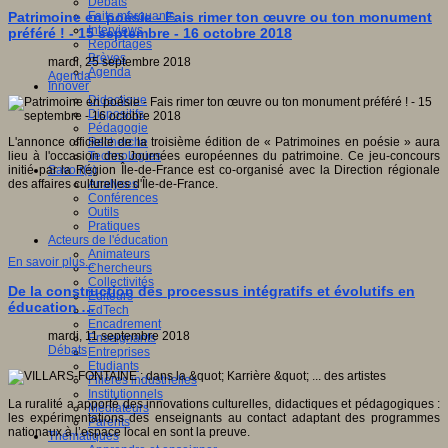
Débats
Faits marquants
Patrimoine en poésie - Fais rimer ton œuvre ou ton monument
Interviews
préféré ! - 15 septembre - 16 octobre 2018
Reportages
Brèves
mardi, 25 septembre 2018
Agenda
Agenda
Innover
Didactique
Dispositifs
Pédagogie
Recherche
L'annonce officielle de la troisième édition de « Patrimoines en poésie » aura
Technologies
lieu à l'occasion des Journées européennes du patrimoine. Ce jeu-concours
Savoir(s)
initié par la Région Île-de-France est co-organisé avec la Direction régionale
Analyses
des affaires culturelles d'Île-de-France.
Conférences
Outils
Pratiques
Acteurs de l'éducation
Animateurs
En savoir plus...
Chercheurs
Collectivités
De la construction des processus intégratifs et évolutifs en
Editeurs
éducation …
EdTech
Encadrement
mardi, 11 septembre 2018
Enseignants
Débats
Entreprises
Etudiants
Filières industrielles
Institutionnels
La ruralité a apporté des innovations culturelles, didactiques et pédagogiques :
Médiateurs
les expérimentations des enseignants au contact adaptant des programmes
Parents
nationaux à l’espace local en sont la preuve.
Thématiques