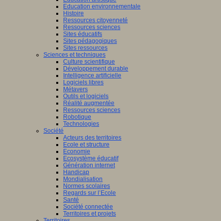
Education environnementale
Histoire
Ressources citoyenneté
Ressources sciences
Sites éducatifs
Sites pédagogiques
Sites ressources
Sciences et techniques
Culture scientifique
Développement durable
Intelligence artificielle
Logiciels libres
Métavers
Outils et logiciels
Réalité augmentée
Ressources sciences
Robotique
Technologies
Société
Acteurs des territoires
Ecole et structure
Economie
Ecosystème éducatif
Génération internet
Handicap
Mondialisation
Normes scolaires
Regards sur l’Ecole
Santé
Société connectée
Territoires et projets
Territoires