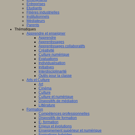
Entreprises
Etudiants
Filières industrielles
Institutionnels
Médiateurs
Parents
Thématiques
Apprendre et enseigner
Apprendre
Apprentissages
Apprentissages collaboratifs
Créativité
Culture numérique
Evaluations
Individualisation
Initiatives
Interdisciplinarité
Outils pour la classe
Arts et Culture
Art
Cinéma
Culture
Culture et numérique
Dispositifs de médiation
Littérature
Formation
Compétences professionnelles
Dispositifs de formation
E- formation
Enjeux et évolutions
Enseignement supérieur et numérique
Formations hybrides