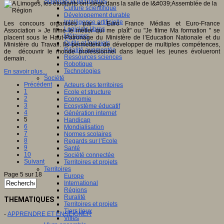
Sciences et techniques
Culture scientifique
Développement durable
Intelligence artificielle
Les concours organisés par « Euro France Médias et Euro-France
Logiciels libres
Association » Je filme le métier qui me plaît" ou "Je filme Ma formation " se
Métavers
placent sous le Haut-Patronage du Ministère de l’Education Nationale et du
Outils et logiciels
Ministère du Travail. Ils permettent de développer de multiples compétences,
Réalité augmentée
de découvrir le monde professionnel dans lequel les jeunes évolueront
Ressources sciences
demain.
Robotique
Technologies
En savoir plus...
Société
Précédent
Acteurs des territoires
1
Ecole et structure
2
Economie
3
Ecosystème éducatif
4
Génération internet
5
Handicap
6
Mondialisation
7
Normes scolaires
8
Regards sur l’Ecole
9
Santé
10
Société connectée
Suivant
Territoires et projets
Territoires
Page 5 sur 18
Europe
International
Régions
Ruralité
THEMATIQUES
Territoires et projets
Tiers lieux
-
APPRENDRE ET ENSEIGNER
Villes