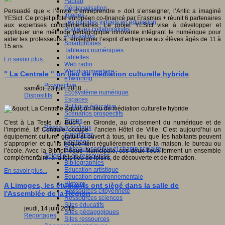
Fablab
Géolocalisation
Persuadé que « l’envie d’entreprendre » doit s’enseigner, l’Antic a imaginé
Images
YESict. Ce projet pilote européen co-financé par Erasmus + réunit 6 partenaires
Les mondes virtuels en éducation
aux expertises complémentaires. Le projet YESict vise à développer et
Pratiques collaboratives
appliquer une méthode pédagogique innovante intégrant le numérique pour
Podcasting
aider les professeurs à enseigner l’esprit d’entreprise aux élèves âgés de 11 à
Smartphones
15 ans.
Tableaux numériques
Tablettes
En savoir plus...
Web radio
Webdocumentaire
" La Centrale " un lieu de médiation culturelle hybride
eTwinning
Prospective
samedi, 23 juin 2018
Ecosystème numérique
Dispositifs
Espaces
Politique éducative
Scénarios prospectifs
Temps
C'est à La Teste du Buch, en Gironde, au croisement du numérique et de
Réseaux sociaux
l’imprimé, la Centrale occupe l’ancien Hôtel de Ville. C’est aujourd’hui un
Algorithme
équipement culturel gratuit et ouvert à tous, un lieu que les habitants peuvent
Données
s’approprier et qu’ils fréquentent régulièrement entre la maison, le bureau ou
Réseaux sociaux et champ scolaire
l’école. Avec la Bibliothèque Municipale, ces deux lieux forment un ensemble
Sélection de ressources
complémentaire, à la fois lieu de loisirs, de découverte et de formation.
Bibliographies
Education artistique
En savoir plus...
Education environnementale
Histoire
A Limoges, les étudiants ont siègé dans la salle de
Ressources citoyenneté
l'Assemblée de la Région
Ressources sciences
Sites éducatifs
jeudi, 14 juin 2018
Sites pédagogiques
Reportages
Sites ressources