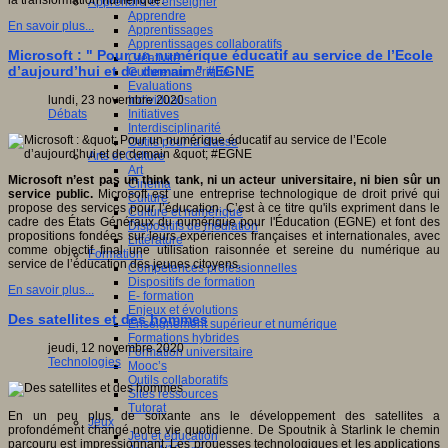
la transformation numérique."
Apprendre et enseigner
Apprendre
En savoir plus...
Apprentissages
Apprentissages collaboratifs
Microsoft : " Pour un numérique éducatif au service de l’Ecole
Créativité
d’aujourd’hui et de demain " #EGNE
Culture numérique
Evaluations
Individualisation
lundi, 23 novembre 2020
Initiatives
Débats
Interdisciplinarité
Outils pour la classe
Arts et Culture
Art
Microsoft n’est pas un think tank, ni un acteur universitaire, ni bien sûr un
Cinéma
service public.
Microsoft est une entreprise technologique de droit privé qui
Culture
propose des services pour l’éducation. C’est à ce titre qu'ils expriment dans le
Culture et numérique
cadre des États Généraux du numérique pour l'Éducation (EGNE) et font des
Dispositifs de médiation
propositions fondées sur leurs expériences françaises et internationales, avec
Littérature
comme objectif final une utilisation raisonnée et sereine du numérique au
Formation
service de l’éducation des jeunes citoyens.
Compétences professionnelles
Dispositifs de formation
En savoir plus...
E- formation
Enjeux et évolutions
Des satellites et des hommes
Enseignement supérieur et numérique
Formations hybrides
jeudi, 12 novembre 2020
Formation universitaire
Technologies
Mooc’s
Outils collaboratifs
Sites ressources
Tutorat
En un peu plus de soixante ans le développement des satellites a
Jeux
profondément changé notre vie quotidienne. De Spoutnik à Starlink le chemin
Jeu et éducation
parcouru est impressionnant. Les prouesses technologiques et les applications