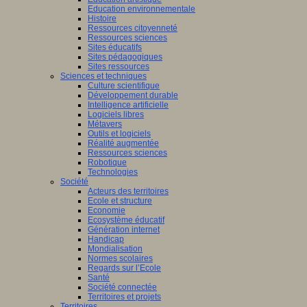
Education environnementale
Histoire
Ressources citoyenneté
Ressources sciences
Sites éducatifs
Sites pédagogiques
Sites ressources
Sciences et techniques
Culture scientifique
Développement durable
Intelligence artificielle
Logiciels libres
Métavers
Outils et logiciels
Réalité augmentée
Ressources sciences
Robotique
Technologies
Société
Acteurs des territoires
Ecole et structure
Economie
Ecosystème éducatif
Génération internet
Handicap
Mondialisation
Normes scolaires
Regards sur l’Ecole
Santé
Société connectée
Territoires et projets
Territoires