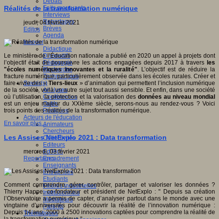
Débats
Faits marquants
Réalités de la transformation numérique
Interviews
Reportages
jeudi, 04 février 2021
Brèves
Editos
Agenda
Innover
Didactique
Dispositifs
Le ministère de l’Éducation nationale a publié en 2020 un appel à projets dont
Pédagogie
l’objectif était de poursuivre les actions engagées depuis 2017 à travers
les
Recherche
"écoles numériques innovantes et la ruralité"
. L’objectif est de réduire la
Technologies
fracture numérique, particulièrement observée dans les écoles rurales. Créer et
Savoir(s)
faire vivre des «
Tiers-lieux
» d’animation qui permettent l’inclusion numérique
Analyses
de la société, voilà un autre sujet tout aussi sensible. Et enfin, dans une société
Conférences
où l’utilisation, la protection et la valorisation des
données au niveau mondial
Outils
est un enjeu majeur du XXIème siècle, serons-nous au rendez-vous ? Voici
Pratiques
trois points des réalités de la transformation numérique.
Acteurs de l'éducation
En savoir plus...
Animateurs
Chercheurs
Les Assises NetExplo 2021 : Data transformation
Collectivités
Editeurs
EdTech
mercredi, 03 février 2021
Encadrement
Reportages
Enseignants
Entreprises
Etudiants
Comment comprendre, gérer, contrôler, partager et valoriser les données ?
Filières industrielles
Thierry Happe, co-fondateur et président de NetExplo : " Depuis sa création
Institutionnels
l’Observatoire a permis de capter, d’analyser partout dans le monde avec une
Médiateurs
vingtaine d’universités pour découvrir la réalité de l’innovation numérique :
Parents
Depuis 14 ans, 2000 à 2500 innovations captées pour comprendre la réalité de
Thématiques