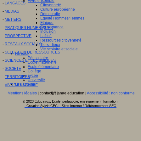
Vivre ensemble
-
LANGAGES
Citoyenneté
Culture européenne
-
MEDIAS
Démocratie
Egalité Hommes/Femmes
-
METIERS
Ethique
Gouvernance
-
PRATIQUES NUMERIQUES
Inclusion
-
PROSPECTIVE
Laïcité
Ressources citoyenneté
-
RESEAUX SOCIAUX
Tiers - lieux
Vie scolaire et sociale
-
SELECTION DE RESSOURCES
Niveaux
Périscolaire
-
SCIENCES ET TECHNIQUES
Ecole maternelle
Ecole élémentaire
-
SOCIETE
Collège
Lycée
-
TERRITOIRES
Université
Les auteurs
-
VIVRE ENSEMBLE
Mentions légales
| contact[@]anae.education |
Accessibilité : non conforme
© 2023 Educavox, Ecole, pédagogie, enseignement, formation
Creation Sylvie CECI - Sites Internet / Référencement SEO