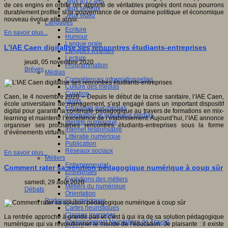
Jeux 4/12 ans
de ces engins en orbite ont apporté de véritables progrès dont nous pourrons
Jeux sérieux
durablement profiter si la gouvernance de ce domaine politique et économique
Jeux vidéo
nouveau évolue elle aussi.
Langages
Ecriture
En savoir plus...
Humour
Langue orale
L’IAE Caen digitalise ses rencontres étudiants-entreprises
Langues vivantes
Lecture
jeudi, 05 novembre 2020
Programmation
Brèves
Médias
Compétences informationnelles
Culture des médias
Curation
Caen, le 4 novembre 2020 – Depuis le début de la crise sanitaire, l’IAE Caen,
Droits
école universitaire de management, s’est engagé dans un important dispositif
Education aux médias
digital pour garantir la continuité pédagogique au travers de formations en mix-
Information et nouveaux médias
learning et maintenir l’excellence de l’établissement. Aujourd’hui, l’IAE annonce
Identité numérique
organiser ses prochaines rencontres étudiants-entreprises sous la forme
Internet responsable
d’évènements virtuels.
Littératie numérique
Publication
Réseaux sociaux
En savoir plus...
Métiers
Entrepreneuriat
Comment rater sa solution pédagogique numérique à coup sûr
Entreprises
Evolutions des métiers
samedi, 29 août 2020
Métiers du numérique
Débats
Orientation
Pratiques numériques
Cartes heuristiques
Classes inversées
La rentrée approche à grands pas et c'est à qui ira de sa solution pédagogique
Environnement Numérique de Travail
numérique qui va révolutionner le monde de l'éducation. Je plaisante : il existe