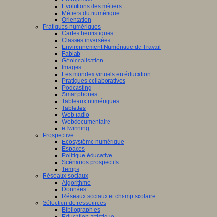
Evolutions des métiers
Métiers du numérique
Orientation
Pratiques numériques
Cartes heuristiques
Classes inversées
Environnement Numérique de Travail
Fablab
Géolocalisation
Images
Les mondes virtuels en éducation
Pratiques collaboratives
Podcasting
Smartphones
Tableaux numériques
Tablettes
Web radio
Webdocumentaire
eTwinning
Prospective
Ecosystème numérique
Espaces
Politique éducative
Scénarios prospectifs
Temps
Réseaux sociaux
Algorithme
Données
Réseaux sociaux et champ scolaire
Sélection de ressources
Bibliographies
Education artistique