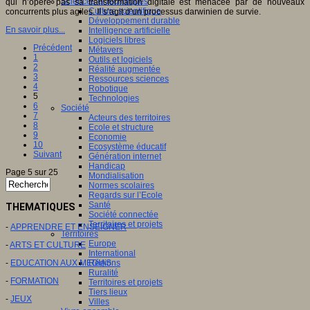
Sciences et techniques
qui n’opère pas sa transformation digitale est menacée par de nouveaux
Culture scientifique
concurrents plus agiles. Il s’agit d’un processus darwinien de survie.
Développement durable
En savoir plus...
Intelligence artificielle
Logiciels libres
Précédent
Métavers
1
Outils et logiciels
2
Réalité augmentée
3
Ressources sciences
4
Robotique
5
Technologies
6
Société
7
Acteurs des territoires
8
Ecole et structure
9
Economie
10
Ecosystème éducatif
Suivant
Génération internet
Handicap
Page 5 sur 25
Mondialisation
Normes scolaires
Regards sur l’Ecole
Santé
THEMATIQUES
Société connectée
Territoires et projets
-
APPRENDRE ET ENSEIGNER
Territoires
Europe
-
ARTS ET CULTURE
International
-
EDUCATION AUX MEDIAS
Régions
Ruralité
-
FORMATION
Territoires et projets
Tiers lieux
-
JEUX
Villes