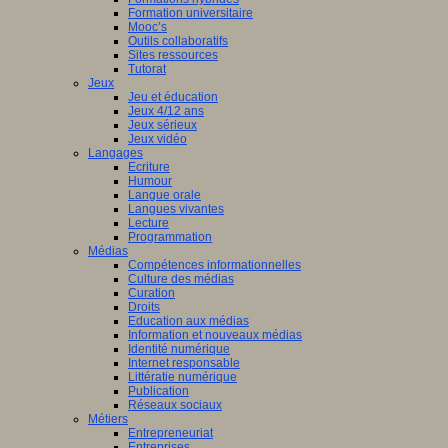
Formation universitaire
Mooc’s
Outils collaboratifs
Sites ressources
Tutorat
Jeux
Jeu et éducation
Jeux 4/12 ans
Jeux sérieux
Jeux vidéo
Langages
Ecriture
Humour
Langue orale
Langues vivantes
Lecture
Programmation
Médias
Compétences informationnelles
Culture des médias
Curation
Droits
Education aux médias
Information et nouveaux médias
Identité numérique
Internet responsable
Littératie numérique
Publication
Réseaux sociaux
Métiers
Entrepreneuriat
Entreprises