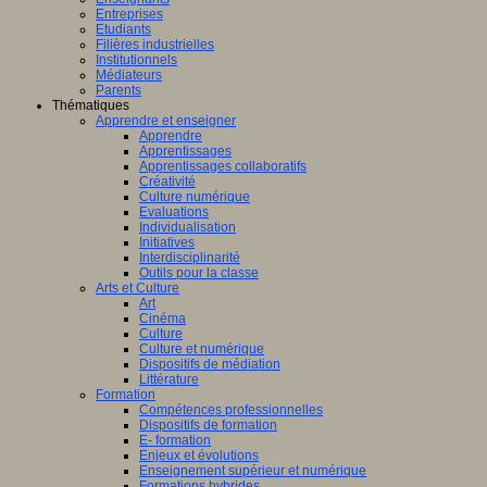
Entreprises
Etudiants
Filières industrielles
Institutionnels
Médiateurs
Parents
Thématiques
Apprendre et enseigner
Apprendre
Apprentissages
Apprentissages collaboratifs
Créativité
Culture numérique
Evaluations
Individualisation
Initiatives
Interdisciplinarité
Outils pour la classe
Arts et Culture
Art
Cinéma
Culture
Culture et numérique
Dispositifs de médiation
Littérature
Formation
Compétences professionnelles
Dispositifs de formation
E- formation
Enjeux et évolutions
Enseignement supérieur et numérique
Formations hybrides