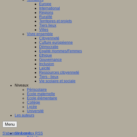
Europe
International
Régions
Ruralité
Territoires et projets
Tiers lieux
Villes
Vivre ensemble
Citoyenneté
Culture européenne
Démocratie
Egalité Hommes/Femmes
Ethique
Gouvernance
Inclusion
Laïcité
Ressources citoyenneté
Tiers - lieux
Vie scolaire et sociale
Niveaux
Périscolaire
Ecole maternelle
Ecole élémentaire
Collège
Lycée
Université
Les auteurs
Menu
S'abonner à ce flux RSS
S'informer