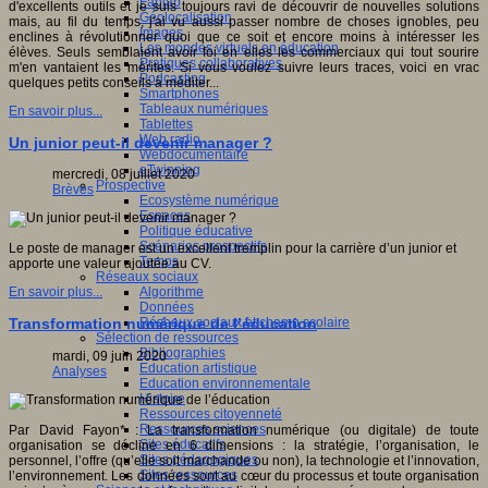
Fablab
d'excellents outils et je suis toujours ravi de découvrir de nouvelles solutions
Géolocalisation
mais, au fil du temps, j'ai vu aussi passer nombre de choses ignobles, peu
Images
enclines à révolutionner quoi que ce soit et encore moins à intéresser les
Les mondes virtuels en éducation
élèves. Seuls semblaient avoir foi en elles les commerciaux qui tout sourire
Pratiques collaboratives
m'en vantaient les mérites. Si vous voulez suivre leurs traces, voici en vrac
Podcasting
quelques petits conseils à méditer...
Smartphones
Tableaux numériques
En savoir plus...
Tablettes
Web radio
Un junior peut-il devenir manager ?
Webdocumentaire
eTwinning
mercredi, 08 juillet 2020
Prospective
Brèves
Ecosystème numérique
Espaces
Politique éducative
Scénarios prospectifs
Le poste de manager est un excellent tremplin pour la carrière d’un junior et
Temps
apporte une valeur ajoutée au CV.
Réseaux sociaux
Algorithme
En savoir plus...
Données
Réseaux sociaux et champ scolaire
Transformation numérique de l’éducation
Sélection de ressources
Bibliographies
mardi, 09 juin 2020
Education artistique
Analyses
Education environnementale
Histoire
Ressources citoyenneté
Ressources sciences
Par David Fayon* : La transformation numérique (ou digitale) de toute
Sites éducatifs
organisation se décline en 6 dimensions : la stratégie, l’organisation, le
Sites pédagogiques
personnel, l’offre (qu’elle soit marchande ou non), la technologie et l’innovation,
Sites ressources
l’environnement. Les données sont au cœur du processus et toute organisation