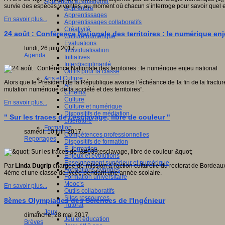
Apprendre et enseigner
survie des espèces vivantes, au moment où chacun s’interroge pour savoir quel 
Apprendre
Apprentissages
En savoir plus...
Apprentissages collaboratifs
Créativité
24 août : Conférence Nationale des territoires : le numérique en
Culture numérique
Evaluations
lundi, 26 juin 2017
Individualisation
Agenda
Initiatives
Interdisciplinarité
Outils pour la classe
Arts et Culture
Alors que le Président de la République avance l’échéance de la fin de la fracture
Art
mutation numérique de la société et des territoires”.
Cinéma
Culture
En savoir plus...
Culture et numérique
Dispositifs de médiation
" Sur les traces de l'esclavage, libre de couleur "
Littérature
Formation
samedi, 10 juin 2017
Compétences professionnelles
Reportages
Dispositifs de formation
E- formation
Enjeux et évolutions
Enseignement supérieur et numérique
Par
Linda Dugrip
chargée de mission à l'action culturelle du rectorat de Bordea
Formations hybrides
4ème et une classe de lycée pendant une année scolaire.
Formation universitaire
Mooc’s
En savoir plus...
Outils collaboratifs
Sites ressources
8èmes Olympiades des Sciences de l'Ingénieur
Tutorat
Jeux
dimanche, 28 mai 2017
Jeu et éducation
Brèves