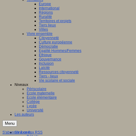
Europe
International
Régions
Ruralité
Territoires et projets
Tiers lieux
Villes
Vivre ensemble
Citoyenneté
Culture européenne
Démocratie
Egalité Hommes/Femmes
Ethique
Gouvernance
Inclusion
Laïcité
Ressources citoyenneté
Tiers - lieux
Vie scolaire et sociale
Niveaux
Périscolaire
Ecole maternelle
Ecole élémentaire
Collège
Lycée
Université
Les auteurs
Menu
S'abonner à ce flux RSS
S'informer