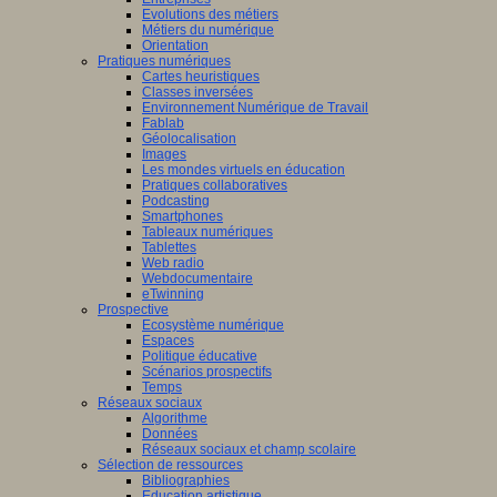
Evolutions des métiers
Métiers du numérique
Orientation
Pratiques numériques
Cartes heuristiques
Classes inversées
Environnement Numérique de Travail
Fablab
Géolocalisation
Images
Les mondes virtuels en éducation
Pratiques collaboratives
Podcasting
Smartphones
Tableaux numériques
Tablettes
Web radio
Webdocumentaire
eTwinning
Prospective
Ecosystème numérique
Espaces
Politique éducative
Scénarios prospectifs
Temps
Réseaux sociaux
Algorithme
Données
Réseaux sociaux et champ scolaire
Sélection de ressources
Bibliographies
Education artistique