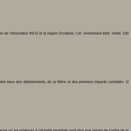
ir de l’Innovation INCO et la région Occitanie. Cet événement était inédit. 100
 des lieux des déploiements, de la filière et des premiers impacts constatés. 2/
’heure où les urgences à l’échelle mondiale sont plus que jamais de l’ordre de la