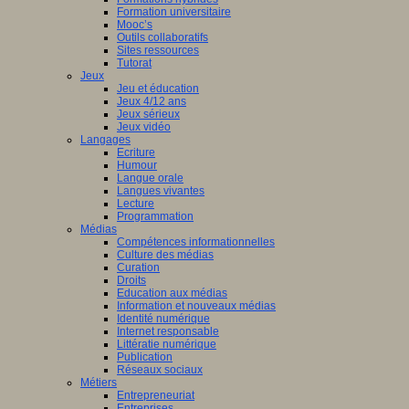
Formation universitaire
Mooc’s
Outils collaboratifs
Sites ressources
Tutorat
Jeux
Jeu et éducation
Jeux 4/12 ans
Jeux sérieux
Jeux vidéo
Langages
Ecriture
Humour
Langue orale
Langues vivantes
Lecture
Programmation
Médias
Compétences informationnelles
Culture des médias
Curation
Droits
Education aux médias
Information et nouveaux médias
Identité numérique
Internet responsable
Littératie numérique
Publication
Réseaux sociaux
Métiers
Entrepreneuriat
Entreprises