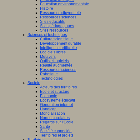
Education environnementale
Histoire
Ressources citoyenneté
Ressources sciences
Sites éducatifs
Sites pédagogiques
Sites ressources
Sciences et techniques
Culture scientifique
Développement durable
Intelligence artificielle
Logiciels libres
Métavers
Outils et logiciels
Réalité augmentée
Ressources sciences
Robotique
Technologies
Société
Acteurs des territoires
Ecole et structure
Economie
Ecosystème éducatif
Génération internet
Handicap
Mondialisation
Normes scolaires
Regards sur l’Ecole
Santé
Société connectée
Territoires et projets
Territoires