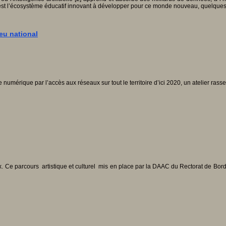
est l’écosystème éducatif innovant à développer pour ce monde nouveau, quelques 
jeu national
 numérique par l’accès aux réseaux sur tout le territoire d’ici 2020, un atelier ras
ux. Ce parcours artistique et culturel mis en place par la DAAC du Rectorat de B