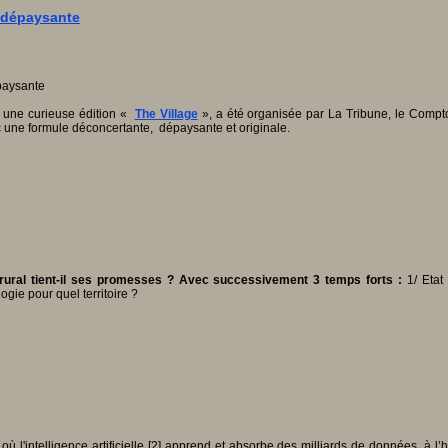
t dépaysante
 une curieuse édition «
The Village
», a été organisée par La Tribune, le Compto
ec une formule déconcertante, dépaysante et originale.
it rural tient-il ses promesses ? Avec successivement 3 temps forts :
1/ Etat
ogie pour quel territoire ?
ù l'intelligence artificielle [2] apprend et absorbe des milliards de données, à l