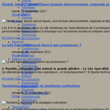
Débats
Faits marquants
Global, local, " glocal ", une formule déconcertante, originale e
Interviews
Reportages
mardi, 12 septembre 2017
Brèves
Reportages
Agenda
Innover
Didactique
Dispositifs
Les 8 et 9 septembre, dans la cité médiévale de Saint-Bertrand-de-Comminges
Pédagogie
personnalités étaient invitées à échanger sur l’économie sociale et solidaire av
Recherche
En savoir plus...
Technologies
Savoir(s)
Le très haut débit rural tient-il ses promesses ?
Analyses
Conférences
Outils
mercredi, 06 septembre 2017
Pratiques
Reportages
Acteurs de l'éducation
Animateurs
Chercheurs
A Ruralitic, Sébastien Côte animait la grande plénière : Le très haut déb
Collectivités
Qu’attendent les territoires des opérateurs...et réciproquement ? 3/ Quelle technol
Editeurs
EdTech
En savoir plus...
Encadrement
Enseignants
Territoires apprenants et stratégies collectives
Entreprises
Etudiants
vendredi, 01 septembre 2017
Filières industrielles
Editos
Institutionnels
Médiateurs
Parents
Thématiques
A l’ère où notre imaginaire même est façonné par la technologie numérique [1], o