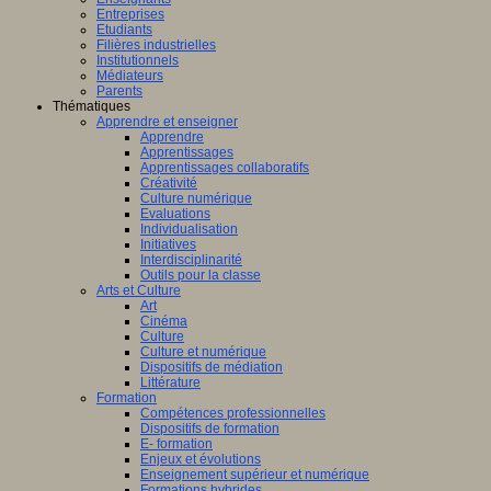
Entreprises
Etudiants
Filières industrielles
Institutionnels
Médiateurs
Parents
Thématiques
Apprendre et enseigner
Apprendre
Apprentissages
Apprentissages collaboratifs
Créativité
Culture numérique
Evaluations
Individualisation
Initiatives
Interdisciplinarité
Outils pour la classe
Arts et Culture
Art
Cinéma
Culture
Culture et numérique
Dispositifs de médiation
Littérature
Formation
Compétences professionnelles
Dispositifs de formation
E- formation
Enjeux et évolutions
Enseignement supérieur et numérique
Formations hybrides