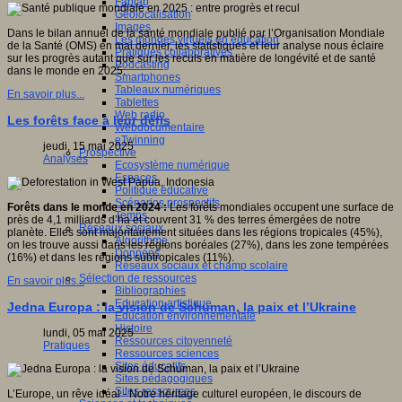
Fablab
Géolocalisation
Images
Dans le bilan annuel de la santé mondiale publié par l’Organisation Mondiale
Les mondes virtuels en éducation
de la Santé (OMS) en mai dernier, les statistiques et leur analyse nous éclaire
Pratiques collaboratives
sur les progrès autant que sur les reculs en matière de longévité et de santé
Podcasting
dans le monde en 2025.
Smartphones
Tableaux numériques
En savoir plus...
Tablettes
Web radio
Les forêts face à leur défis
Webdocumentaire
eTwinning
jeudi, 15 mai 2025
Prospective
Analyses
Ecosystème numérique
Espaces
Politique éducative
Scénarios prospectifs
Forêts dans le monde en 2024 :
Les forêts mondiales occupent une surface de
Temps
près de 4,1 milliards d’ha et couvrent 31 % des terres émergées de notre
Réseaux sociaux
planète. Elles sont majoritairement situées dans les régions tropicales (45%),
Algorithme
on les trouve aussi dans les régions boréales (27%), dans les zone tempérées
Données
(16%) et dans les régions subtropicales (11%).
Réseaux sociaux et champ scolaire
Sélection de ressources
En savoir plus...
Bibliographies
Education artistique
Jedna Europa : la vision de Schuman, la paix et l’Ukraine
Education environnementale
Histoire
lundi, 05 mai 2025
Ressources citoyenneté
Pratiques
Ressources sciences
Sites éducatifs
Sites pédagogiques
Sites ressources
L’Europe, un rêve idéal - Notre héritage culturel européen, le discours de