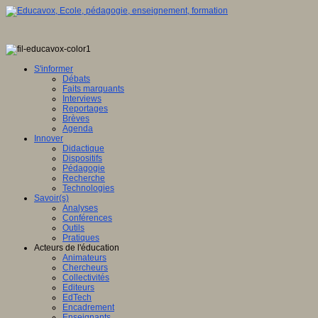
ence
tionale,
S'informer
Débats
ve
Faits marquants
Interviews
E
Reportages
Brèves
Agenda
Innover
Didactique
en
Dispositifs
ation
Pédagogie
Recherche
gence
Technologies
lle
Savoir(s)
Analyses
u
Conférences
lement
Outils
Pratiques
sée
Acteurs de l'éducation
Animateurs
ration
Chercheurs
Collectivités
Editeurs
EdTech
Encadrement
ois
Enseignants