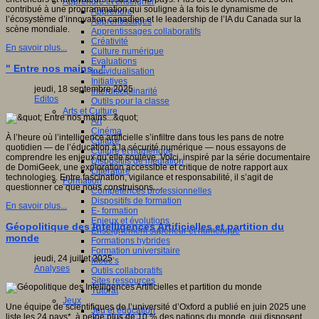
Apprendre et enseigner
contribué à une programmation qui souligne à la fois le dynamisme de
Apprendre
l’écosystème d’innovation canadien et le leadership de l’IA du Canada sur la
Apprentissages
scène mondiale.
Apprentissages collaboratifs
Créativité
En savoir plus...
Culture numérique
Evaluations
" Entre nos mains..."
Individualisation
Initiatives
jeudi, 18 septembre 2025
Interdisciplinarité
Editos
Outils pour la classe
Arts et Culture
Art
Cinéma
À l’heure où l’intelligence artificielle s’infiltre dans tous les pans de notre
Culture
quotidien — de l’éducation à la sécurité numérique — nous essayons de
Culture et numérique
comprendre les enjeux qu’elle soulève. Voici, inspiré par la série documentaire
Dispositifs de médiation
de DomiGeek, une exploration accessible et critique de notre rapport aux
Littérature
technologies. Entre fascination, vigilance et responsabilité, il s’agit de
Formation
questionner ce que nous construisons…
Compétences professionnelles
Dispositifs de formation
En savoir plus...
E- formation
Enjeux et évolutions
Géopolitique des Intelligences Artificielles et partition du
Enseignement supérieur et numérique
monde
Formations hybrides
Formation universitaire
jeudi, 24 juillet 2025
Mooc’s
Analyses
Outils collaboratifs
Sites ressources
Tutorat
Jeux
Une équipe de scientifiques de l’université d’Oxford a publié en juin 2025 une
Jeu et éducation
liste les 24 pays*, à peine plus de 10 % des nations du monde, qui disposent