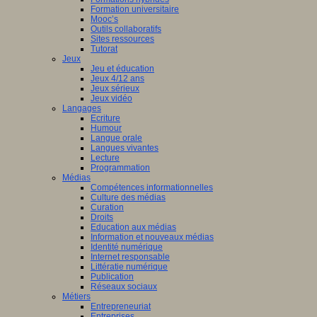
nciers
Formation universitaire
Mooc’s
ué
Outils collaboratifs
Sites ressources
Tutorat
mmation
Jeux
Jeu et éducation
ne
Jeux 4/12 ans
Jeux sérieux
Jeux vidéo
Langages
Ecriture
isme
Humour
Langue orale
st
è
me
Langues vivantes
ation
Lecture
en
Programmation
Médias
Compétences informationnelles
ship
Culture des médias
Curation
Droits
Education aux médias
a
Information et nouveaux médias
Identité numérique
Internet responsable
Littératie numérique
le.
Publication
Réseaux sociaux
Métiers
Entrepreneuriat
Entreprises