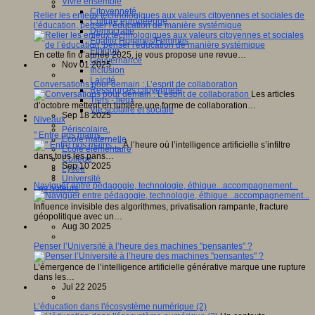
Vivre ensemble
Citoyenneté
Relier les enjeux technologiques aux valeurs citoyennes et sociales de
Culture européenne
l’éducation, penser l'éducation de manière systémique
Démocratie
Egalité Hommes/Femmes
Ethique
En cette fin d’année 2025, je vous propose une revue…
Gouvernance
Nov 01 2025
Inclusion
Laïcité
Conversations pour demain : L’esprit de collaboration
Ressources citoyenneté
Les articles
Tiers - lieux
d’octobre mettent en lumière une forme de collaboration…
Vie scolaire et sociale
Sep 18 2025
Niveaux
Périscolaire
" Entre nos mains..."
Ecole maternelle
À l’heure où l’intelligence artificielle s’infiltre
Ecole élémentaire
dans tous les pans…
Collège
Sep 10 2025
Lycée
Université
Naviguer entre pédagogie, technologie, éthique...accompagnement...
Les auteurs
Influence invisible des algorithmes, privatisation rampante, fracture
géopolitique avec un…
Aug 30 2025
Penser l’Université à l’heure des machines "pensantes" ?
L’émergence de l’intelligence artificielle générative marque une rupture
dans les…
Jul 22 2025
L’éducation dans l'écosystème numérique (2)