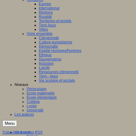
Europe
International
Régions
Ruralité
Territoires et projets
Tiers lieux
Villes
Vivre ensemble
Citoyenneté
Culture européenne
Démocratie
Egalité Hommes/Femmes
Ethique
Gouvernance
Inclusion
Laïcité
Ressources citoyenneté
Tiers - lieux
Vie scolaire et sociale
Niveaux
Périscolaire
Ecole maternelle
Ecole élémentaire
Collège
Lycée
Université
Les auteurs
Menu
S'abonner à ce flux RSS
S'informer