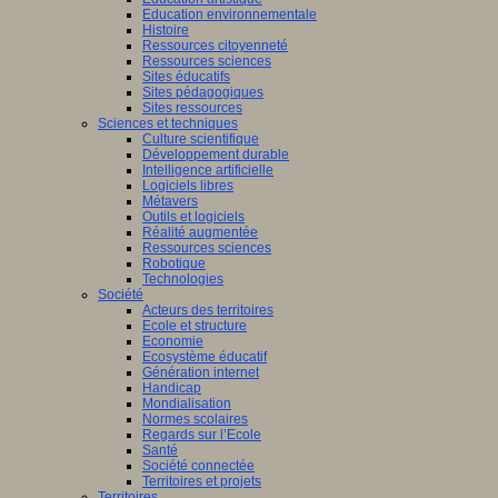
Education environnementale
Histoire
Ressources citoyenneté
Ressources sciences
Sites éducatifs
Sites pédagogiques
Sites ressources
Sciences et techniques
Culture scientifique
Développement durable
Intelligence artificielle
Logiciels libres
Métavers
Outils et logiciels
Réalité augmentée
Ressources sciences
Robotique
Technologies
Société
Acteurs des territoires
Ecole et structure
Economie
Ecosystème éducatif
Génération internet
Handicap
Mondialisation
Normes scolaires
Regards sur l’Ecole
Santé
Société connectée
Territoires et projets
Territoires