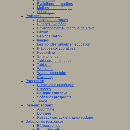
Evolutions des métiers
Métiers du numérique
Orientation
Pratiques numériques
Cartes heuristiques
/www.scaleai.ca/fr/
Classes inversées
Environnement Numérique de Travail
Fablab
Géolocalisation
Images
Les mondes virtuels en éducation
Pratiques collaboratives
Podcasting
Smartphones
/mila.quebec/fr
Tableaux numériques
Tablettes
Web radio
Webdocumentaire
eTwinning
Prospective
Ecosystème numérique
Espaces
Politique éducative
Scénarios prospectifs
Temps
Réseaux sociaux
Algorithme
Données
Réseaux sociaux et champ scolaire
Sélection de ressources
Bibliographies
Education artistique