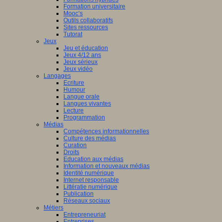
Formation universitaire
che
Mooc’s
Outils collaboratifs
pe
Sites ressources
Tutorat
Jeux
Jeu et éducation
es
Jeux 4/12 ans
eur.e.s
Jeux sérieux
Jeux vidéo
t.e.s
Langages
ur.e.s
Ecriture
Humour
es
Langue orale
Langues vivantes
tion.
Lecture
Programmation
s
Médias
Compétences informationnelles
che
Culture des médias
Curation
es
Droits
Education aux médias
Information et nouveaux médias
lent
Identité numérique
airement
Internet responsable
Littératie numérique
Publication
Réseaux sociaux
Métiers
aux
Entrepreneuriat
Entreprises