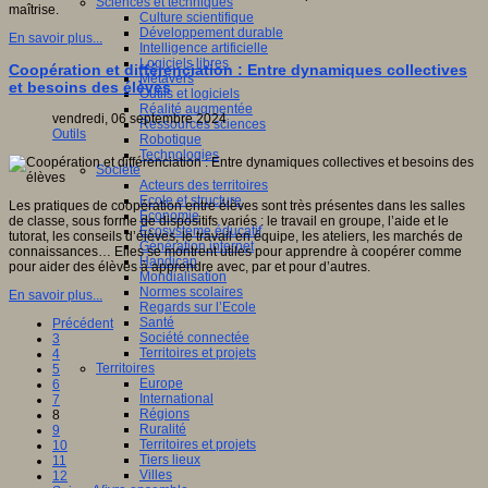
Sciences et techniques
maîtrise.
Culture scientifique
Développement durable
En savoir plus...
Intelligence artificielle
Logiciels libres
Coopération et différenciation : Entre dynamiques collectives
Métavers
et besoins des élèves
Outils et logiciels
Réalité augmentée
vendredi, 06 septembre 2024
Ressources sciences
Outils
Robotique
Technologies
Société
Acteurs des territoires
Ecole et structure
Les pratiques de coopération entre élèves sont très présentes dans les salles
Economie
de classe, sous forme de dispositifs variés : le travail en groupe, l’aide et le
Ecosystème éducatif
tutorat, les conseils d’élèves, le travail en équipe, les ateliers, les marchés de
Génération internet
connaissances… Elles se montrent utiles pour apprendre à coopérer comme
Handicap
pour aider des élèves à apprendre avec, par et pour d’autres.
Mondialisation
Normes scolaires
En savoir plus...
Regards sur l’Ecole
Santé
Précédent
Société connectée
3
Territoires et projets
4
Territoires
5
Europe
6
International
7
Régions
8
Ruralité
9
Territoires et projets
10
Tiers lieux
11
Villes
12