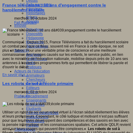
Débats
gnition,
Faits marquants
France télévisions : 10 ans d'engagement contre le
e
Interviews
,
harcèlement scolaire
Reportages
Brèves
e).
mercredi, 30 octobre 2024
Agenda
Fait marquant
Innover
Didactique
Dispositifs
Pédagogie
Recherche
Communiqué : Depuis 2015, France Télévisions a fait du harcèlement scolaire
Technologies
un combat pour que ce fléau, souvent nié en France à cette époque, ne soit
Savoir(s)
plus un tabou. Pour une véritable prise de conscience et une meilleure
tes
Analyses
connaissance des ravages causés sur les enfants, le service public, en lien
e,
Conférences
avec le ministère de l'éducation nationale, mobilise depuis près de 10 ans ses
olaire
Outils
antennes à travers des programmes forts qui permettent de libérer la parole et
Pratiques
d'ouvrir le débat.
que,
Acteurs de l'éducation
En savoir plus...
Animateurs
,
Chercheurs
Les robots de sol à l'école primaire
Collectivités
a
Editeurs
EdTech
mercredi, 02 octobre 2024
Encadrement
Pratiques
Enseignants
Entreprises
.
Etudiants
Utiliser un robot de sol ou un robot virtuel à l’écran séduit réellement les élèves
Filières industrielles
et leurs professeurs. Cependant, le côté ludique et motivant n’est pas suffisant
Institutionnels
pour que les élèves développent des compétences et des savoirs en lien avec
Médiateurs
la pensée informatique et les connaissances spatiales. Cet article QDLR revient
Parents
s
ainsi sur leurs usages qui peuvent être complexes.
« Les robots de sol à
Thématiques