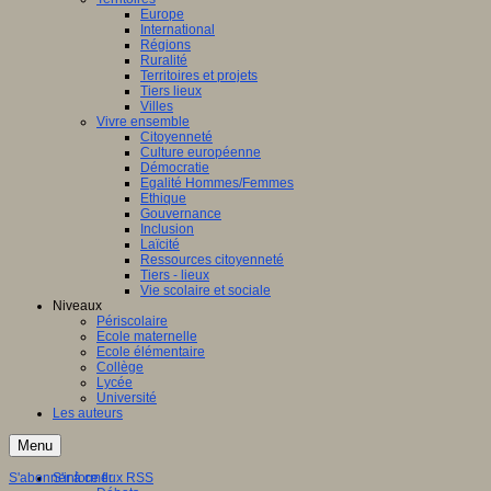
Europe
ation
International
Régions
aux
Ruralité
Territoires et projets
ntissage,
Tiers lieux
Villes
Vivre ensemble
ques
Citoyenneté
Culture européenne
Démocratie
Egalité Hommes/Femmes
Ethique
Gouvernance
nent
Inclusion
Laïcité
Ressources citoyenneté
entissage
Tiers - lieux
inaires
Vie scolaire et sociale
Niveaux
le
Périscolaire
Ecole maternelle
s,
Ecole élémentaire
Collège
es
Lycée
Université
tion
Les auteurs
ne)
Menu
ersaux
gulation,
S'abonner à ce flux RSS
S'informer
nement,