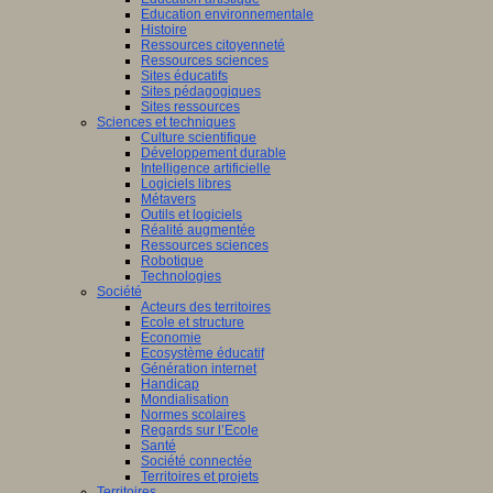
Education environnementale
Histoire
Ressources citoyenneté
ants
Ressources sciences
nent
Sites éducatifs
Sites pédagogiques
sus
Sites ressources
entissage)
Sciences et techniques
Culture scientifique
ment
Développement durable
Intelligence artificielle
Logiciels libres
Métavers
Outils et logiciels
tissage).
Réalité augmentée
Ressources sciences
Robotique
Technologies
Société
Acteurs des territoires
dre,
Ecole et structure
Economie
Ecosystème éducatif
Génération internet
eurs
Handicap
Mondialisation
Normes scolaires
Regards sur l’Ecole
tion,
Santé
Société connectée
Territoires et projets
Territoires