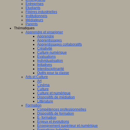
fique
Entreprises
Etudiants
logique
Filières industrielles
T
Institutionnels
Médiateurs
Parents
Thématiques
Apprendre et enseigner
Apprendre
Apprentissages
amment
Apprentissages collaboratifs
sé
Créativité
Culture numérique
Evaluations
er
Individualisation
Initiatives
Interdisciplinarité
Outils pour la classe
Arts et Culture
Art
Cinéma
AP
Culture
(Centre
Culture et numérique
e
Dispositifs de médiation
Littérature
ntissage
Formation
Compétences professionnelles
Dispositifs de formation
mance)
E- formation
Enjeux et évolutions
Enseignement supérieur et numérique
Formations hybrides