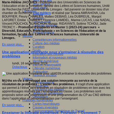
Jeux 4/12 ans
Marie-Hélène JACQUES
- Professeure des Universités en Sciences de
Jeux sérieux
l’éducation et de la formation, faculté des Lettres et Sciences humaines, Unité
Jeux vidéo
sité
de Recherche FrED, Université de Limoges - fait parvenir ce dossier issu d'un
Langages
chantier de recherche
Cap métiers
et réalisé par Tarana AMRAHOVA, Léa
Ecriture
c
BOUFFIER, Fleury CHARLES, Matteo DEBIAIS, Léa DUBREUIL, Margot
Humour
LAFORET, Emilie LAMBERT, Florence LAMIDEL, Marine LUCAS, Lise NADAL,
Langue orale
al
Vincent POUCHOL-BLANCHON, Bunga RIDAYANTI, Solène TCHOU, Jade
Langues vivantes
),
TRONCY –
Promotion d’étudiants en Master 1 (2023-24) parcours «
Lecture
Diversité, Education, Francophonie » en Sciences de l’éducation et de la
Programmation
formation, faculté des Lettres et Sciences humaines, Université de
Médias
ique
Limoges.
Compétences informationnelles
ent
Culture des médias
if
En savoir plus...
Curation
Droits
Une application innovante pour s'entrainer à résoudre des
Education aux médias
problèmes
Information et nouveaux médias
Identité numérique
lundi, 16 septembre 2024
Internet responsable
ves
Didactique
Littératie numérique
Publication
ches
Réseaux sociaux
ntes
Métiers
M@ths en-vie a développé une solution innovante au service de la
Entrepreneuriat
résolution de problèmes : L’atelier des problèmes.
Il s'agit d'une application
Entreprises
ne
qui permet à l’élève de s’entraîner en résolution de problèmes en lien avec les
Evolutions des métiers
apprentissages réalisés par l’enseignant en classe. Les problèmes sont
Métiers du numérique
proposés selon une progression et une programmation du CP au CM2 définies
Orientation
res,
dans l’application et personnalisables par l’enseignant.
Pratiques numériques
tions,
Cartes heuristiques
ires
En savoir plus...
Classes inversées
Environnement Numérique de Travail
ntions
Enseigner la littératie numérique. Pourquoi ? Comment ?