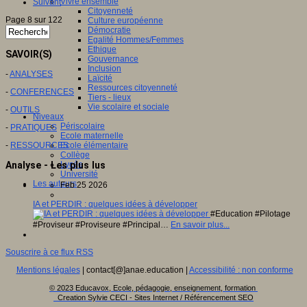
Vivre ensemble
Suivant
Citoyenneté
Page 8 sur 122
Culture européenne
Démocratie
Egalité Hommes/Femmes
Ethique
SAVOIR(S)
Gouvernance
Inclusion
-
ANALYSES
Laïcité
Ressources citoyenneté
-
CONFERENCES
Tiers - lieux
Vie scolaire et sociale
-
OUTILS
Niveaux
Périscolaire
-
PRATIQUES
Ecole maternelle
Ecole élémentaire
-
RESSOURCES
Collège
Lycée
Analyse - Les plus lus
Université
Les auteurs
Feb 25 2026
IA et PERDIR : quelques idées à développer
#Education #Pilotage
#Proviseur #Proviseure #Principal…
En savoir plus...
Souscrire à ce flux RSS
Mentions légales
| contact[@]anae.education |
Accessibilité : non conforme
© 2023 Educavox, Ecole, pédagogie, enseignement, formation
Creation Sylvie CECI - Sites Internet / Référencement SEO