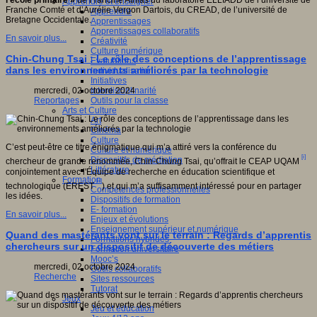
l’école primaire »
de Francine Athias du laboratoire ELLIADD de l’université de
Apprendre et enseigner
Franche Comté et d’Aurélie Vergon Dartois, du CREAD, de l’université de
Apprendre
ctive
Bretagne Occidentale.
Apprentissages
ve,
Apprentissages collaboratifs
ientifique,
En savoir plus...
Créativité
que,
Culture numérique
pédagogique,
Chin-Chung Tsai : Le rôle des conceptions de l’apprentissage
Evaluations
gnitive,
dans les environnements améliorés par la technologie
Individualisation
ophique
Initiatives
Interdisciplinarité
mercredi, 02 octobre 2024
que.
Outils pour la classe
Reportages
Arts et Culture
Art
ipe
Cinéma
Culture
che
C’est peut-être ce titre énigmatique qui m’a attiré vers la conférence du
Culture et numérique
[i]
Dispositifs de médiation
ion
chercheur de grande renommée, Chin-Chung Tsai, qu’offrait le CEAP UQAM
Littérature
fique
conjointement avec l'Équipe de recherche en éducation scientifique et
Formation
[ii]
technologique (EREST
) et qui m’a suffisamment intéressé pour en partager
Compétences professionnelles
logique
les idées.
Dispositifs de formation
T)
E- formation
En savoir plus...
Enjeux et évolutions
Enseignement supérieur et numérique
pement
Quand des mastérants vont sur le terrain : Regards d’apprentis
Formations hybrides
chercheurs sur un dispositif de découverte des métiers
Formation universitaire
eurs
Mooc’s
ionnels
mercredi, 02 octobre 2024
Outils collaboratifs
Recherche
Sites ressources
ants
Tutorat
Jeux
Jeu et éducation
urs.