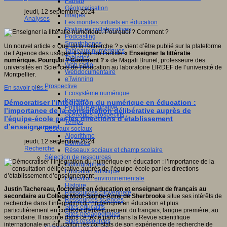
Fablab
Géolocalisation
jeudi, 12 septembre 2024
Images
es,
Analyses
Les mondes virtuels en éducation
s
Pratiques collaboratives
Podcasting
.
Smartphones
Un nouvel article « Que dit la recherche ? » vient d’être publié sur la plateforme
/erest.uqam.ca/a-
Tableaux numériques
de l’Agence des usages. Il s’agit de l’article
« Enseigner la littératie
/
Tablettes
numérique. Pourquoi ? Comment ? »
de Magali Brunel, professeure des
Web radio
universités en Sciences de l’éducation au laboratoire LIRDEF de l’université de
Webdocumentaire
Montpellier.
eTwinning
Prospective
En savoir plus...
Ecosystème numérique
Espaces
Démocratiser l’intégration du numérique en éducation :
Politique éducative
l’importance de la consultation délibérative auprès de
Scénarios prospectifs
l’équipe-école par les directions d’établissement
Temps
d’enseignement
Réseaux sociaux
Algorithme
jeudi, 12 septembre 2024
Données
Recherche
Réseaux sociaux et champ scolaire
Sélection de ressources
Bibliographies
Education artistique
Education environnementale
Histoire
Justin Tachereau, doctorant en éducation et enseignant de français au
Ressources citoyenneté
secondaire au Collège Mont-Sainte-Anne de Sherbrooke
situe ses intérêts de
Ressources sciences
recherche dans l’intégration du numérique en éducation et plus
Sites éducatifs
particulièrement en contexte d'enseignement du français, langue première, au
Sites pédagogiques
secondaire. Il raconte dans ce texte paru dans la Revue scientifique
Sites ressources
internationale en éducation les constats de son expérience de recherche de