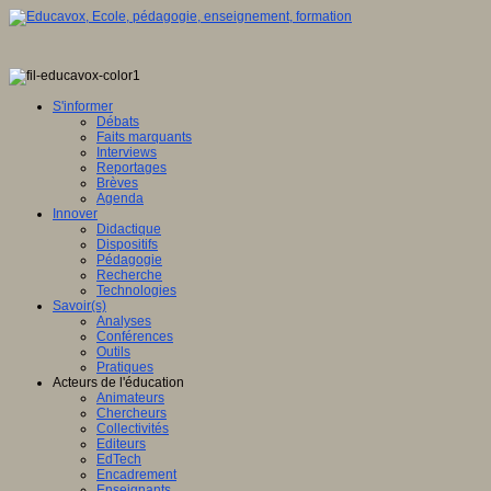
tique
S'informer
Débats
Faits marquants
Interviews
ence
Reportages
Brèves
eur
Agenda
Innover
Didactique
mé
e,
Dispositifs
Pédagogie
Recherche
Technologies
it
Savoir(s)
Analyses
Conférences
Outils
Pratiques
Acteurs de l'éducation
ntement
Animateurs
Chercheurs
e
Collectivités
Editeurs
che
EdTech
Encadrement
ion
Enseignants