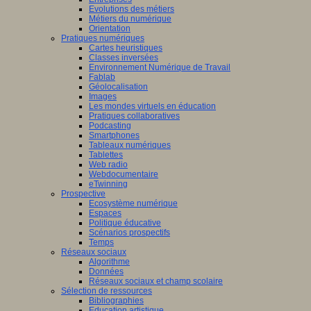
Evolutions des métiers
Métiers du numérique
Orientation
tissage
Pratiques numériques
Cartes heuristiques
mance,
Classes inversées
Environnement Numérique de Travail
Fablab
ctives
Géolocalisation
Images
Les mondes virtuels en éducation
Pratiques collaboratives
Podcasting
eurs
Smartphones
Tableaux numériques
que
Tablettes
naires,
Web radio
didactique,
Webdocumentaire
eTwinning
pédagogie
Prospective
Ecosystème numérique
Espaces
ciences
Politique éducative
Scénarios prospectifs
tion
Temps
Réseaux sociaux
iner
Algorithme
Données
ons
Réseaux sociaux et champ scolaire
Sélection de ressources
Bibliographies
Education artistique