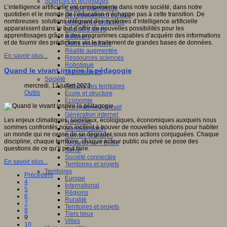
Sciences et techniques
L’intelligence artificielle est omniprésente dans notre société, dans notre
Culture scientifique
quotidien et le monde de l’éducation n’échappe pas à cette transition. De
Développement durable
nombreuses solutions intégrant des systèmes d’intelligence artificielle
Intelligence artificielle
apparaissent dans le but d’offrir de nouvelles possibilités pour les
Logiciels libres
apprentissages grâce à des programmes capables d’acquérir des informations
Métavers
et de fournir des prédictions via le traitement de grandes bases de données.
Outils et logiciels
Réalité augmentée
En savoir plus...
Ressources sciences
Robotique
Quand le vivant inspire la pédagogie
Technologies
Société
mercredi, 12 juillet 2023
Acteurs des territoires
Outils
Ecole et structure
Economie
Ecosystème éducatif
Génération internet
Les enjeux climatiques, sociétaux, écologiques, économiques auxquels nous
Handicap
sommes confrontés nous incitent à trouver de nouvelles solutions pour habiter
Mondialisation
un monde qui ne cesse de se dégrader sous nos actions conjuguées. Chaque
Normes scolaires
discipline, chaque territoire, chaque acteur public ou privé se pose des
Regards sur l’Ecole
questions de ce qu’il peut faire.
Santé
Société connectée
En savoir plus...
Territoires et projets
Territoires
Précédent
Europe
4
International
5
Régions
6
Ruralité
7
Territoires et projets
8
Tiers lieux
9
Villes
10