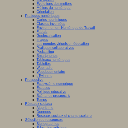
Evolutions des métiers
Métiers du numérique
Orientation
Pratiques numériques
Cartes heuristiques
Classes inversées
Environnement Numérique de Travail
Fablab
Géolocalisation
Images
Les mondes virtuels en éducation
Pratiques collaboratives
Podcasting
Smartphones
Tableaux numériques
Tablettes
Web radio
Webdocumentaire
eTwinning
Prospective
Ecosystème numérique
Espaces
Politique éducative
Scénarios prospectifs
Temps
Réseaux sociaux
Algorithme
Données
Réseaux sociaux et champ scolaire
Sélection de ressources
Bibliographies
Education artistique