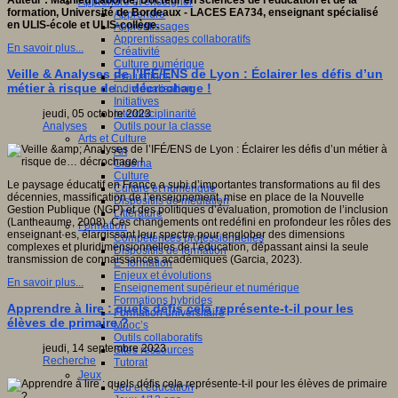
Auteur : Mathieu Laborde, Docteur en sciences de l'éducation et de la
Apprendre et enseigner
formation, Université de Bordeaux - LACES EA734, enseignant spécialisé
Apprendre
en ULIS-école et ULIS-collège.
Apprentissages
Apprentissages collaboratifs
En savoir plus...
Créativité
Culture numérique
Veille & Analyses de l’IFÉ/ENS de Lyon : Éclairer les défis d’un
Evaluations
métier à risque de… décrochage !
Individualisation
Initiatives
Interdisciplinarité
jeudi, 05 octobre 2023
Outils pour la classe
Analyses
Arts et Culture
Art
Cinéma
Culture
Le paysage éducatif en France a subi d’importantes transformations au fil des
Culture et numérique
décennies, massification de l’enseignement, mise en place de la Nouvelle
Dispositifs de médiation
Gestion Publique (NGP) et des politiques d’évaluation, promotion de l’inclusion
Littérature
(Lantheaume, 2008). Ces changements ont redéfini en profondeur les rôles des
Formation
enseignant·es, élargissant leur spectre pour englober des dimensions
Compétences professionnelles
complexes et pluridimensionnelles de l’éducation, dépassant ainsi la seule
Dispositifs de formation
transmission de connaissances académiques (Garcia, 2023).
E- formation
Enjeux et évolutions
En savoir plus...
Enseignement supérieur et numérique
Formations hybrides
Apprendre à lire : quels défis cela représente-t-il pour les
Formation universitaire
élèves de primaire ?
Mooc’s
Outils collaboratifs
jeudi, 14 septembre 2023
Sites ressources
Recherche
Tutorat
Jeux
Jeu et éducation