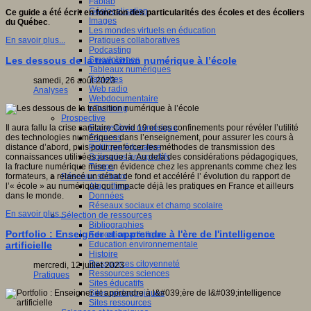
Fablab
Géolocalisation
Ce guide a été écrit en fonction des particularités des écoles et des écoliers
Images
du Québec
.
Les mondes virtuels en éducation
Pratiques collaboratives
En savoir plus...
Podcasting
Smartphones
Les dessous de la transition numérique à l’école
Tableaux numériques
Tablettes
samedi, 26 août 2023
Web radio
Analyses
Webdocumentaire
eTwinning
Prospective
Ecosystème numérique
Il aura fallu la crise sanitaire Covid 19 et ses confinements pour révéler l’utilité
Espaces
des technologies numériques dans l’enseignement, pour assurer les cours à
Politique éducative
distance d’abord, puis pour renforcer les méthodes de transmission des
Scénarios prospectifs
connaissances utilisées jusque là. Au delà des considérations pédagogiques,
Temps
la fracture numérique mise en évidence chez les apprenants comme chez les
Réseaux sociaux
formateurs, a relancé un débat de fond et accéléré l’ évolution du rapport de
Algorithme
l’« école » au numérique qui impacte déjà les pratiques en France et ailleurs
Données
dans le monde.
Réseaux sociaux et champ scolaire
En savoir plus...
Sélection de ressources
Bibliographies
Portfolio : Enseigner et apprendre à l'ère de l'intelligence
Education artistique
Education environnementale
artificielle
Histoire
Ressources citoyenneté
mercredi, 12 juillet 2023
Ressources sciences
Pratiques
Sites éducatifs
Sites pédagogiques
Sites ressources