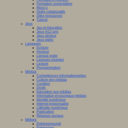
Formation universitaire
Mooc’s
Outils collaboratifs
Sites ressources
Tutorat
Jeux
Jeu et éducation
Jeux 4/12 ans
Jeux sérieux
Jeux vidéo
Langages
Ecriture
Humour
Langue orale
Langues vivantes
Lecture
Programmation
Médias
Compétences informationnelles
Culture des médias
Curation
Droits
Education aux médias
Information et nouveaux médias
Identité numérique
Internet responsable
Littératie numérique
Publication
Réseaux sociaux
Métiers
Entrepreneuriat
Entreprises