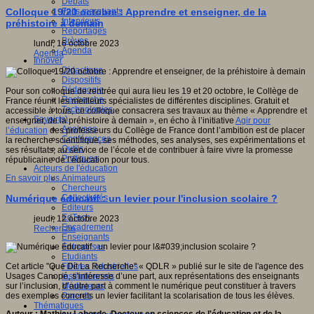
Débats
Faits marquants
Colloque 19/20 octobre : Apprendre et enseigner, de la
Interviews
préhistoire à demain
Reportages
Brèves
lundi, 16 octobre 2023
Agenda
Agenda
Innover
Didactique
Dispositifs
Pédagogie
Pour son colloque de rentrée qui aura lieu les 19 et 20 octobre, le Collège de
Recherche
France réunit les meilleurs spécialistes de différentes disciplines. Gratuit et
Technologies
accessible à tous, ce colloque consacrera ses travaux au thème « Apprendre et
Savoir(s)
enseigner, de la préhistoire à demain », en écho à l’initiative
Agir pour
Analyses
l’éducation
des professeurs du Collège de France dont l’ambition est de placer
Conférences
la recherche scientifique, ses méthodes, ses analyses, ses expérimentations et
Outils
ses résultats, au service de l’école et de contribuer à faire vivre la promesse
Pratiques
républicaine de l’éducation pour tous.
Acteurs de l'éducation
Animateurs
En savoir plus...
Chercheurs
Collectivités
Numérique éducatif : un levier pour l'inclusion scolaire ?
Editeurs
EdTech
jeudi, 12 octobre 2023
Encadrement
Recherche
Enseignants
Entreprises
Etudiants
Filières industrielles
Cet article "Que Dit La Recherche" « QDLR » publié sur le site de l'agence des
Institutionnels
Usages Canopé, s’intéresse d’une part, aux représentations des enseignants
Médiateurs
sur l’inclusion, d’autre part à comment le numérique peut constituer à travers
Parents
des exemples concrets un levier facilitant la scolarisation de tous les élèves.
Thématiques