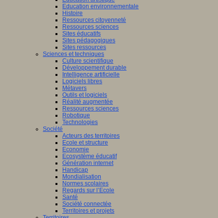
Education environnementale
Histoire
Ressources citoyenneté
Ressources sciences
Sites éducatifs
Sites pédagogiques
Sites ressources
Sciences et techniques
Culture scientifique
Développement durable
Intelligence artificielle
Logiciels libres
Métavers
Outils et logiciels
Réalité augmentée
Ressources sciences
Robotique
Technologies
Société
Acteurs des territoires
Ecole et structure
Economie
Ecosystème éducatif
Génération internet
Handicap
Mondialisation
Normes scolaires
Regards sur l’Ecole
Santé
Société connectée
Territoires et projets
Territoires