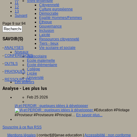
Vivre ensemble
11
Citoyenneté
12
Culture européenne
13
Démocratie
Suivant
Egalité Hommes/Femmes
Ethique
Page 9 sur 94
Gouvernance
Inclusion
Laïcité
SAVOIR(S)
Ressources citoyenneté
Tiers - lieux
-
ANALYSES
Vie scolaire et sociale
Niveaux
-
CONFERENCES
Périscolaire
Ecole maternelle
-
OUTILS
Ecole élémentaire
Collège
-
PRATIQUES
Lycée
Université
-
RESSOURCES
Les auteurs
Analyse - Les plus lus
Feb 25 2026
IA et PERDIR : quelques idées à développer
#Education #Pilotage
#Proviseur #Proviseure #Principal…
En savoir plus...
Souscrire à ce flux RSS
Mentions légales
| contact[@]anae.education |
Accessibilité : non conforme