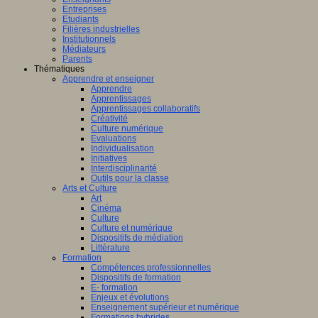
Entreprises
Etudiants
Filières industrielles
Institutionnels
Médiateurs
Parents
Thématiques
Apprendre et enseigner
Apprendre
Apprentissages
Apprentissages collaboratifs
Créativité
Culture numérique
Evaluations
Individualisation
Initiatives
Interdisciplinarité
Outils pour la classe
Arts et Culture
Art
Cinéma
Culture
Culture et numérique
Dispositifs de médiation
Littérature
Formation
Compétences professionnelles
Dispositifs de formation
E- formation
Enjeux et évolutions
Enseignement supérieur et numérique
Formations hybrides