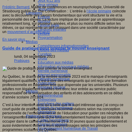
Jeux 4/12 ans
Jeux sérieux
Frédéric Bernard
, Maître de conférences en neuropsychologie, Université de
Jeux vidéo
Strasbourg publie sur The Conversation : L’entrée à
l’école primaire
coïncide
Langages
avec la découverte des savoirs fondamentaux qui vont structurer la vie et la
Ecriture
personnalité des élèves. La lecture implique de passer par un apprentissage
Humour
relativement long, sur plusieurs années, et plus ou moins difficile selon les
Langue orale
élèves, ce qui représente un défi croissant dans une société caractérisée par
Langues vivantes
un
mouvement d’accélération
.
Lecture
Programmation
En savoir plus...
Médias
Compétences informationnelles
Guide de pratique pour orienter le nouvel enseignant
Culture des médias
Curation
lundi, 04 septembre 2023
Droits
Pratiques
Education aux médias
Information et nouveaux médias
Identité numérique
Internet responsable
Au Québec, le drame de la rentrée scolaire 2023 est le manque d’enseignants
Littératie numérique
légalement qualifiées, c’est-à-dire des enseignants qui ont reçu une formation
Publication
professionnelle en éducation telle que dispensée par les universités. Plusieurs
Réseaux sociaux
adultes non légalement qualifiés font donc leur entrée au service public
Métiers
responsable de la scolarisation des enfants et des adolescents en ce début
Entrepreneuriat
d’année scolaire 2023/24.
Entreprises
Evolutions des métiers
C’est à leur intention ainsi qu’à celle que le sujet intéresse que j’ai conçu ce
Métiers du numérique
court guide de pratique, quelques recommandations selon ma conception
Orientation
personnelle de l’enseignement et de l’éducation pour guider ces néophytes de
Pratiques numériques
l’enseignement dans cette tâche fondamentalement humaine qui consiste à
Cartes heuristiques
occuper dans le calme et l’harmonie 25 à 30 jeunes quasi quotidiennement et
Classes inversées
aussi évidemment veiller à leurs apprentissages selon les principes des
Environnement Numérique de Travail
programmes scolaires du Québec.