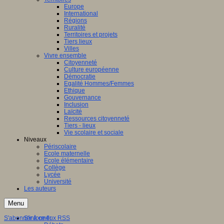
Europe
International
Régions
Ruralité
Territoires et projets
Tiers lieux
Villes
Vivre ensemble
Citoyenneté
Culture européenne
Démocratie
Egalité Hommes/Femmes
Ethique
Gouvernance
Inclusion
Laïcité
Ressources citoyenneté
Tiers - lieux
Vie scolaire et sociale
Niveaux
Périscolaire
Ecole maternelle
Ecole élémentaire
Collège
Lycée
Université
Les auteurs
Menu
S'abonner à ce flux RSS
S'informer